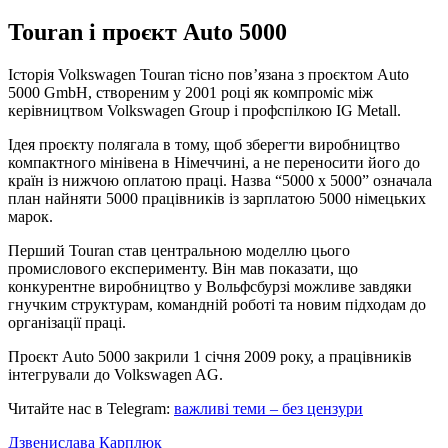
Touran і проєкт Auto 5000
Історія Volkswagen Touran тісно пов’язана з проєктом Auto
5000 GmbH, створеним у 2001 році як компроміс між
керівництвом Volkswagen Group і профспілкою IG Metall.
Ідея проєкту полягала в тому, щоб зберегти виробництво
компактного мінівена в Німеччині, а не переносити його до
країн із нижчою оплатою праці. Назва “5000 x 5000” означала
план найняти 5000 працівників із зарплатою 5000 німецьких
марок.
Перший Touran став центральною моделлю цього
промислового експерименту. Він мав показати, що
конкурентне виробництво у Вольфсбурзі можливе завдяки
гнучким структурам, командній роботі та новим підходам до
організації праці.
Проєкт Auto 5000 закрили 1 січня 2009 року, а працівників
інтегрували до Volkswagen AG.
Читайте нас в Telegram:
важливі теми – без цензури
Дзвенислава Карплюк