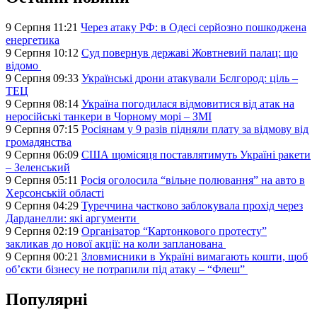
9 Серпня 11:21
Через атаку РФ: в Одесі серйозно пошкоджена
енергетика
9 Серпня 10:12
Суд повернув державі Жовтневий палац: що
відомо
9 Серпня 09:33
Українські дрони атакували Бєлгород: ціль –
ТЕЦ
9 Серпня 08:14
Україна погодилася відмовитися від атак на
неросійські танкери в Чорному морі – ЗМІ
9 Серпня 07:15
Росіянам у 9 разів підняли плату за відмову від
громадянства
9 Серпня 06:09
США щомісяця поставлятимуть Україні ракети
– Зеленський
9 Серпня 05:11
Росія оголосила “вільне полювання” на авто в
Херсонській області
9 Серпня 04:29
Туреччина частково заблокувала прохід через
Дарданелли: які аргументи
9 Серпня 02:19
Організатор “Картонкового протесту”
закликав до нової акції: на коли запланована
9 Серпня 00:21
Зловмисники в Україні вимагають кошти, щоб
об’єкти бізнесу не потрапили під атаку – “Флеш”
Популярні