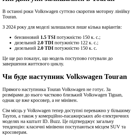
В останні роки Volkswagen суттєво скоротив моторну лінійку
Touran.
З 2024 року для моделі залишалися лише кілька варіантів:
бензиновий
1.5 TSI
потужністю 150 к. с.;
дизельний
2.0 TDI
потужністю 122 к. с.;
дизельний
2.0 TDI
потужністю 150 к. с.
Це ще раз показує, що модель поступово готували до
завершення життєвого циклу.
Чи буде наступник Volkswagen Touran
Прямого наступника Touran Volkswagen не готує. За
розмірами до нього частково близький Volkswagen Tiguan,
однак це вже кросовер, а не мінівен.
Сім місць у Volkswagen тепер доступні переважно у більшому
Tayron, а також у комерційно-пасажирських або електричних
моделях на кшталт ID. Buzz. Це підтверджує загальну
тенденцію: класичні мінівени поступаються місцем SUV та
кросоверам.