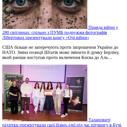
Правда війни у
280 світлинах: спільно з ПУМБ подружжя фотографів
Лібертових презентували книгу «Очі війни»
США більше не заперечують проти запрошення України до
НАТО. Зміна позиції Штатів може змінити й думку Берліну,
який раніше виступав проти включення Києва до Аль…
Талановиті
підлітки презентували свої бізнес-ідеї під час пітчингу в Бучі