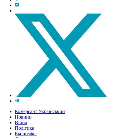
Комерсант Український
Новини
Війна
Політика
Економіка