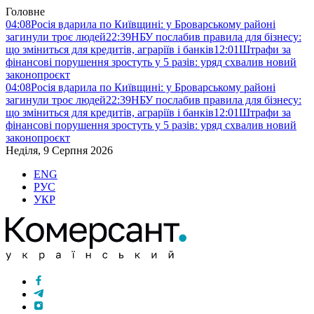
Головне
04:08
Росія вдарила по Київщині: у Броварському районі
загинули троє людей
22:39
НБУ послабив правила для бізнесу:
що зміниться для кредитів, аграріїв і банків
12:01
Штрафи за
фінансові порушення зростуть у 5 разів: уряд схвалив новий
законопроєкт
04:08
Росія вдарила по Київщині: у Броварському районі
загинули троє людей
22:39
НБУ послабив правила для бізнесу:
що зміниться для кредитів, аграріїв і банків
12:01
Штрафи за
фінансові порушення зростуть у 5 разів: уряд схвалив новий
законопроєкт
Неділя, 9 Серпня 2026
ENG
РУС
УКР