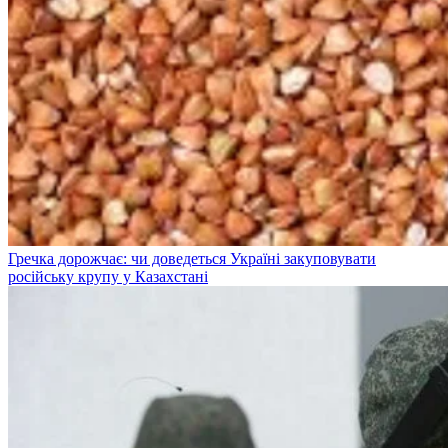
Гречка дорожчає: чи доведеться Україні закуповувати
російську крупу у Казахстані