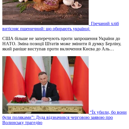
Гречаний хліб
витісняє пшеничний: що обирають українці
США більше не заперечують проти запрошення України до
НАТО. Зміна позиції Штатів може змінити й думку Берліну,
який раніше виступав проти включення Києва до Аль…
“Їх убили, бо вони
були поляками”: Дуда відзначився черговою заявою про
Волинську трагедію