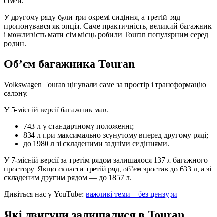
сімей.
У другому ряду були три окремі сидіння, а третій ряд
пропонувався як опція. Саме практичність, великий багажник
і можливість мати сім місць робили Touran популярним серед
родин.
Об’єм багажника Touran
Volkswagen Touran цінували саме за простір і трансформацію
салону.
У 5-місній версії багажник мав:
743 л у стандартному положенні;
834 л при максимально зсунутому вперед другому ряді;
до 1980 л зі складеними задніми сидіннями.
У 7-місній версії за третім рядом залишалося 137 л багажного
простору. Якщо скласти третій ряд, об’єм зростав до 633 л, а зі
складеним другим рядом — до 1857 л.
Дивіться нас у YouTube:
важливі теми – без цензури
Які двигуни залишалися в Touran