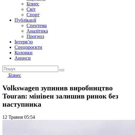
Бізнес
Світ
Спорт
Публікації
Спецтема
Аналітика
Прогноз
Інтерв’ю
Спецпроєкти
Колонки
Анонси
Бізнес
Volkswagen зупинив виробництво
Touran: мінівен залишив ринок без
наступника
12 Травня 05:54