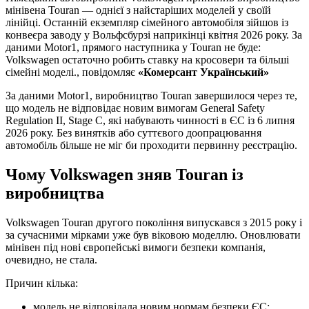
мінівена Touran — однієї з найстаріших моделей у своїй
лінійці. Останній екземпляр сімейного автомобіля зійшов із
конвеєра заводу у Вольфсбурзі наприкінці квітня 2026 року. За
даними Motor1, прямого наступника у Touran не буде:
Volkswagen остаточно робить ставку на кросовери та більші
сімейні моделі., повідомляє
«Комерсант Український»
За даними Motor1, виробництво Touran завершилося через те,
що модель не відповідає новим вимогам General Safety
Regulation II, Stage C, які набувають чинності в ЄС із 6 липня
2026 року. Без винятків або суттєвого доопрацювання
автомобіль більше не міг би проходити первинну реєстрацію.
Чому Volkswagen зняв Touran із
виробництва
Volkswagen Touran другого покоління випускався з 2015 року і
за сучасними мірками уже був віковою моделлю. Оновлювати
мінівен під нові європейські вимоги безпеки компанія,
очевидно, не стала.
Причин кілька:
модель не відповідала новим нормам безпеки ЄС;