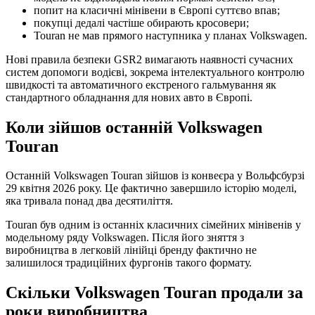
попит на класичні мінівени в Європі суттєво впав;
покупці дедалі частіше обирають кросовери;
Touran не мав прямого наступника у планах Volkswagen.
Нові правила безпеки GSR2 вимагають наявності сучасних
систем допомоги водієві, зокрема інтелектуального контролю
швидкості та автоматичного екстреного гальмування як
стандартного обладнання для нових авто в Європі.
Коли зійшов останній Volkswagen
Touran
Останній Volkswagen Touran зійшов із конвеєра у Вольфсбурзі
29 квітня 2026 року. Це фактично завершило історію моделі,
яка тривала понад два десятиліття.
Touran був одним із останніх класичних сімейних мінівенів у
модельному ряду Volkswagen. Після його зняття з
виробництва в легковій лінійці бренду фактично не
залишилося традиційних фургонів такого формату.
Скільки Volkswagen Touran продали за
роки виробництва