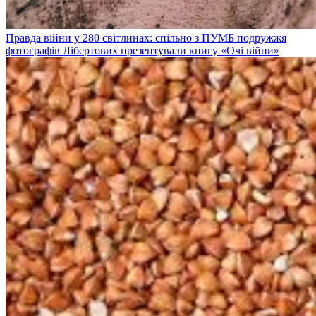
Правда війни у 280 світлинах: спільно з ПУМБ подружжя
фотографів Лібертових презентували книгу «Очі війни»