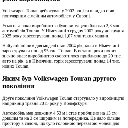
Volkswagen Touran дебютував у 2002 році та швидко став
популярним сімейним автомобілем у Європі.
Усього за роки виробництва було випущено близько 2,3 млн
автомобілів Touran. У Німеччині з грудня 2002 року до грудня
2025 року зареєстрували понад 1,07 млн таких машин.
Найуспішнішим для моделі став 2004 рік, коли в Німеччині
зареєстрували понад 95 тис. Touran. В останні роки попит
значно впав: виробництво скоротилося приблизно до 20 тис.
авто на рік, а в Німеччині торік зареєстрували понад 14 тис.
нових Touran.
Яким був Volkswagen Touran другого
покоління
Друге покоління Volkswagen Touran стартувало у виробництві
наприкінці травня 2015 року у Вольфсбурзі.
Автомобіль мав довжину 4,53 м і став приблизно на 13 см
довшим та на 3 см ширшим за попередника. Це дало більше
простору в салоні, що було головною перевагою моделі для