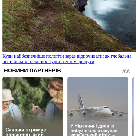
Куди найбезпечніше полетіти зараз відпочивати: як глобальна
нестабільність змінює туристичні маршрути