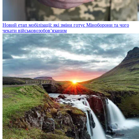
Новий етап мобілізації: які зміни готує Міноборони та чого
чекати військовозобов’язаним