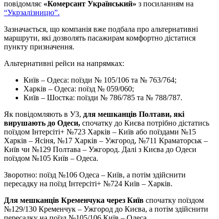
повідомляє
«Комерсант Український»
з посиланням на
“Укрзалізницю”.
Зазначається, що компанія вже подбала про альтернативні
маршрути, які дозволять пасажирам комфортно дістатися
пункту призначення.
Альтернативні рейси на напрямках:
Київ – Одеса: поїзди № 105/106 та № 763/764;
Харків – Одеса: поїзд № 059/060;
Київ – Шостка: поїзди № 786/785 та № 788/787.
Як повідомляють в УЗ,
для мешканців Полтави, які
вирушають до Одеси,
спочатку до Києва потрібно дістатись
поїздом Інтерсіті+ №723 Харків – Київ або поїздами №15
Харків – Ясіня, №17 Харків – Ужгород, №711 Краматорськ –
Київ чи №129 Полтава – Ужгород. Далі з Києва до Одеси
поїздом №105 Київ – Одеса.
Зворотно: поїзд №106 Одеса – Київ, а потім здійснити
пересадку на поїзд Інтерсіті+ №724 Київ – Харків.
Для мешканців Кременчука через Київ
спочатку поїздом
№129/130 Кременчук – Ужгород до Києва, а потім здійснити
пересадку на поїзд №105/106 Київ – Одеса.