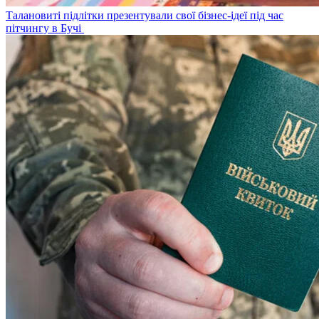
Талановиті підлітки презентували свої бізнес-ідеї під час
пітчингу в Бучі