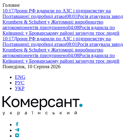
Головне
10:17
Дрони РФ вдарили по АЗС і підприємству на
Полтавщині: подробиці атаки
08:01
Росія атакувала завод
Kromberg & Schubert у Житомирі: виробництво
автокомпонентів призупинено
04:08
Росія вдарила по
Київщині: у Броварському районі загинули троє людей
10:17
Дрони РФ вдарили по АЗС і підприємству на
Полтавщині: подробиці атаки
08:01
Росія атакувала завод
Kromberg & Schubert у Житомирі: виробництво
автокомпонентів призупинено
04:08
Росія вдарила по
Київщині: у Броварському районі загинули троє людей
Понеділок, 10 Серпня 2026
ENG
РУС
УКР