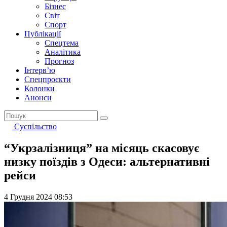
Бізнес
Світ
Спорт
Публікації
Спецтема
Аналітика
Прогноз
Інтерв’ю
Спецпроєкти
Колонки
Анонси
Суспільство
“Укрзалізниця” на місяць скасовує
низку поїздів з Одеси: альтернативні
рейси
4 Грудня 2024 08:53