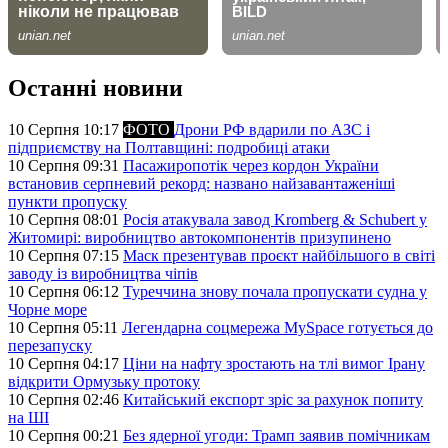
Останні новини
10 Серпня 10:17
ФОТО
Дрони РФ вдарили по АЗС і
підприємству на Полтавщині: подробиці атаки
10 Серпня 09:31
Пасажиропотік через кордон України
встановив серпневий рекорд: названо найзавантаженіші
пункти пропуску
10 Серпня 08:01
Росія атакувала завод Kromberg & Schubert у
Житомирі: виробництво автокомпонентів призупинено
10 Серпня 07:15
Маск презентував проєкт найбільшого в світі
заводу із виробництва чіпів
10 Серпня 06:12
Туреччина знову почала пропускати судна у
Чорне море
10 Серпня 05:11
Легендарна соцмережа MySpace готується до
перезапуску
10 Серпня 04:17
Ціни на нафту зростають на тлі вимог Ірану
відкрити Ормузьку протоку
10 Серпня 02:46
Китайський експорт зріс за рахунок попиту
на ШІ
10 Серпня 00:21
Без ядерної угоди: Трамп заявив помічникам