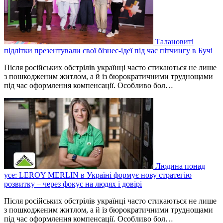
Талановиті
підлітки презентували свої бізнес-ідеї під час пітчингу в Бучі
Після російських обстрілів українці часто стикаються не лише
з пошкодженим житлом, а й із бюрократичними труднощами
під час оформлення компенсації. Особливо бол…
Людина понад
усе: LEROY MERLIN в Україні формує нову стратегію
розвитку – через фокус на людях і довірі
Після російських обстрілів українці часто стикаються не лише
з пошкодженим житлом, а й із бюрократичними труднощами
під час оформлення компенсації. Особливо бол…