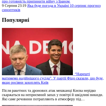
про готовність припинити війну з Іраном
9 Серпня 23:19
Яка буде погода в Україні 10 серпня: прогноз
синоптиків
Популярні
“Нарешті
матимемо надійнішого сусіда”. У партії Фіцо сказали, що буде,
якщо росіяни захоплять Київ
Після ракетних та дронових атак мешканці Києва нерідко
скаржаться на неприємний запах у повітрі й шкідливі викиди.
Які саме речовини потрапляють в атмосферу під…