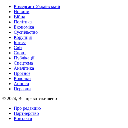
Комерсант Український
Новини
Війна
Політика
Економіка
Суспільство
Корупція
Бізнес
Світ
Спорт
Публікації
Спецтема
Аналітика
Прогноз
Колонки
Анонси
Персони
© 2024, Всі права захищено
Про редакцію
Партнерство
Контакти