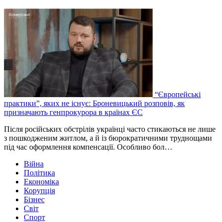
“Європейські
практики”, яких не існує: Броневицький розповів, як
призначають генпрокурора в країнах ЄС
Після російських обстрілів українці часто стикаються не лише
з пошкодженим житлом, а й із бюрократичними труднощами
під час оформлення компенсації. Особливо бол…
Війна
Політика
Економіка
Корупція
Бізнес
Світ
Спорт