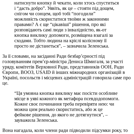
натиснути кнопку й чекати, коли хтось спуститься
і “дасть добро”. Уявіть, як це – стояти під дощем,
снігом чи сонцем, щоб тобі “погодили”
можливість скористатися твоїми ж законними
правами? А є ще “цікавіші” рішення, про які
розповідають самі люди з інвалідністю, як-от
кнопка виклику допомоги, розміщена взагалі за
сходами. Тобто людина на кріслі колісному її
просто не дістанеться”, – зазначила Зеленська.
За її словами, на засіданні Ради безбар’єрності під
головуванням прем’єр-міністра Дениса Шмигаля, за участі
уряду, комітетів Верховної Ради, представників ООН, Ради
Європи, ВООЗ, USAID й інших міжнародних організацій в
Україні, посольств і місцевих адміністрацій говорила саме про
це.
“Ця умовна кнопка виклику має посісти особливе
місце в уяві кожного як метафора псевдодопомоги.
Кожне своє починання треба перевіряти нею: чи
можна цим реально скористатись, або ж це
фейкове рішення, до якого не дотягнутися”, –
зауважила Зеленська.
Вона нагадала, коли члени ради підводили підсумки року, то