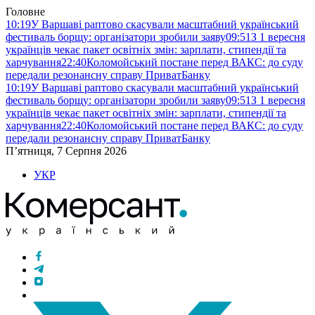
Головне
10:19
У Варшаві раптово скасували масштабний український
фестиваль борщу: організатори зробили заяву
09:51
З 1 вересня
українців чекає пакет освітніх змін: зарплати, стипендії та
харчування
22:40
Коломойський постане перед ВАКС: до суду
передали резонансну справу ПриватБанку
10:19
У Варшаві раптово скасували масштабний український
фестиваль борщу: організатори зробили заяву
09:51
З 1 вересня
українців чекає пакет освітніх змін: зарплати, стипендії та
харчування
22:40
Коломойський постане перед ВАКС: до суду
передали резонансну справу ПриватБанку
П’ятниця, 7 Серпня 2026
УКР