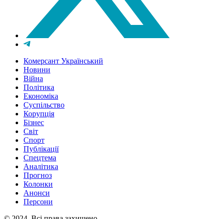
Комерсант Український
Новини
Війна
Політика
Економіка
Суспільство
Корупція
Бізнес
Світ
Спорт
Публікації
Спецтема
Аналітика
Прогноз
Колонки
Анонси
Персони
© 2024, Всі права захищено