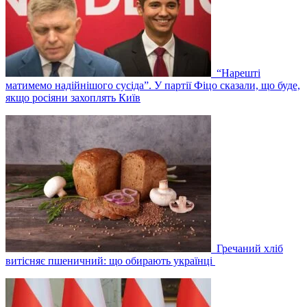
“Нарешті
матимемо надійнішого сусіда”. У партії Фіцо сказали, що буде,
якщо росіяни захоплять Київ
Гречаний хліб
витісняє пшеничний: що обирають українці