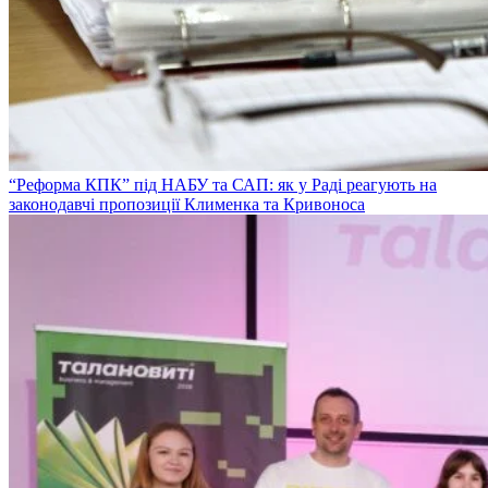
“Реформа КПК” під НАБУ та САП: як у Раді реагують на
законодавчі пропозиції Клименка та Кривоноса