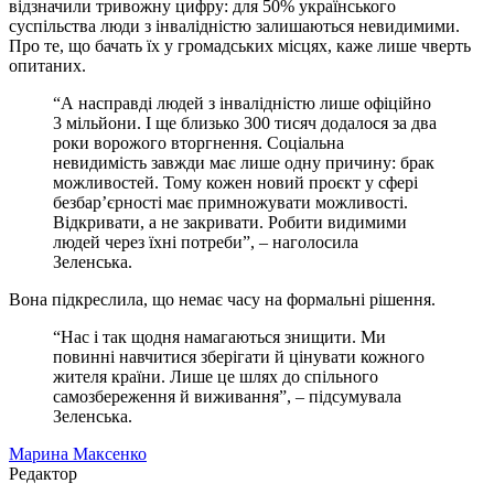
відзначили тривожну цифру: для 50% українського
суспільства люди з інвалідністю залишаються невидимими.
Про те, що бачать їх у громадських місцях, каже лише чверть
опитаних.
“А насправді людей з інвалідністю лише офіційно
3 мільйони. І ще близько 300 тисяч додалося за два
роки ворожого вторгнення. Соціальна
невидимість завжди має лише одну причину: брак
можливостей. Тому кожен новий проєкт у сфері
безбар’єрності має примножувати можливості.
Відкривати, а не закривати. Робити видимими
людей через їхні потреби”, – наголосила
Зеленська.
Вона підкреслила, що немає часу на формальні рішення.
“Нас і так щодня намагаються знищити. Ми
повинні навчитися зберігати й цінувати кожного
жителя країни. Лише це шлях до спільного
самозбереження й виживання”, – підсумувала
Зеленська.
Марина Максенко
Редактор