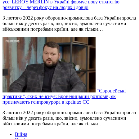
усе: LEROY MERLIN в Україні формує нову стратегію
розвитку – через фокус на людях і довірі
З лютого 2022 року оборонно-промислова база України зросла
більш ніж у десять разів, що, звісно, зумовлено сучасними
військовими потребами країни, але як тільки…
“Європейські
практики”, яких не існує: Броневицький розповів, як
призначають генпрокурора в країнах ЄС
З лютого 2022 року оборонно-промислова база України зросла
більш ніж у десять разів, що, звісно, зумовлено сучасними
військовими потребами країни, але як тільки…
Війна