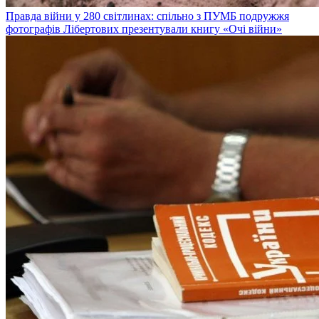
Правда війни у 280 світлинах: спільно з ПУМБ подружжя
фотографів Лібертових презентували книгу «Очі війни»