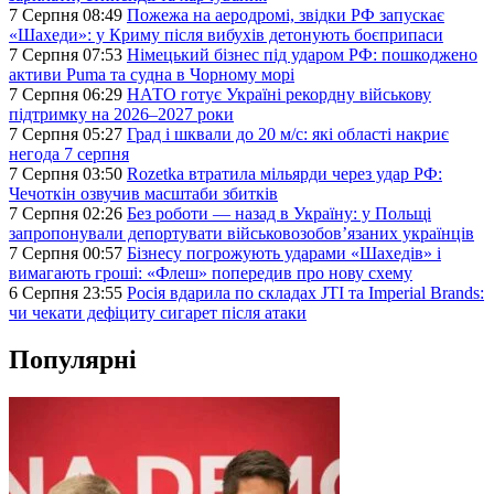
7 Серпня 08:49
Пожежа на аеродромі, звідки РФ запускає
«Шахеди»: у Криму після вибухів детонують боєприпаси
7 Серпня 07:53
Німецький бізнес під ударом РФ: пошкоджено
активи Puma та судна в Чорному морі
7 Серпня 06:29
НАТО готує Україні рекордну військову
підтримку на 2026–2027 роки
7 Серпня 05:27
Град і шквали до 20 м/с: які області накриє
негода 7 серпня
7 Серпня 03:50
Rozetka втратила мільярди через удар РФ:
Чечоткін озвучив масштаби збитків
7 Серпня 02:26
Без роботи — назад в Україну: у Польщі
запропонували депортувати військовозобов’язаних українців
7 Серпня 00:57
Бізнесу погрожують ударами «Шахедів» і
вимагають гроші: «Флеш» попередив про нову схему
6 Серпня 23:55
Росія вдарила по складах JTI та Imperial Brands:
чи чекати дефіциту сигарет після атаки
Популярні