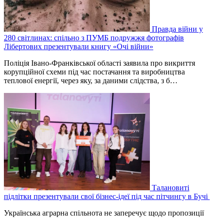
Правда війни у
280 світлинах: спільно з ПУМБ подружжя фотографів
Лібертових презентували книгу «Очі війни»
Поліція Івано-Франківської області заявила про викриття
корупційної схеми під час постачання та виробництва
теплової енергії, через яку, за даними слідства, з б…
Талановиті
підлітки презентували свої бізнес-ідеї під час пітчингу в Бучі
Українська аграрна спільнота не заперечує щодо пропозиції