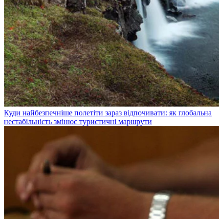
Куди найбезпечніше полетіти зараз відпочивати: як глобальна
нестабільність змінює туристичні маршрути