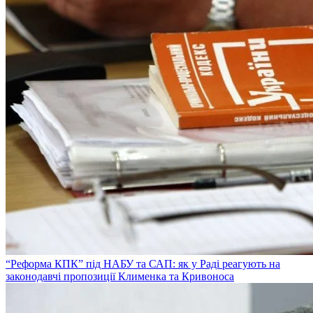
“Реформа КПК” під НАБУ та САП: як у Раді реагують на
законодавчі пропозиції Клименка та Кривоноса