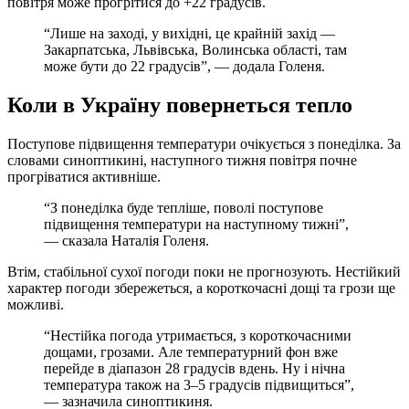
повітря може прогрітися до +22 градусів.
“Лише на заході, у вихідні, це крайній захід —
Закарпатська, Львівська, Волинська області, там
може бути до 22 градусів”, — додала Голеня.
Коли в Україну повернеться тепло
Поступове підвищення температури очікується з понеділка. За
словами синоптикині, наступного тижня повітря почне
прогріватися активніше.
“З понеділка буде тепліше, поволі поступове
підвищення температури на наступному тижні”,
— сказала Наталія Голеня.
Втім, стабільної сухої погоди поки не прогнозують. Нестійкий
характер погоди збережеться, а короткочасні дощі та грози ще
можливі.
“Нестійка погода утримається, з короткочасними
дощами, грозами. Але температурний фон вже
перейде в діапазон 28 градусів вдень. Ну і нічна
температура також на 3–5 градусів підвищиться”,
— зазначила синоптикиня.