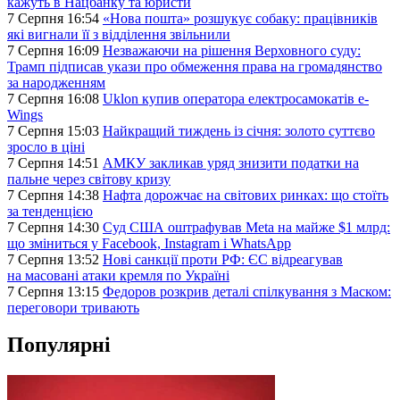
кажуть в Нацбанку та юристи
7 Серпня 16:54
«Нова пошта» розшукує собаку: працівників
які вигнали її з відділення звільнили
7 Серпня 16:09
Незважаючи на рішення Верховного суду:
Трамп підписав укази про обмеження права на громадянство
за народженням
7 Серпня 16:08
Uklon купив оператора електросамокатів e-
Wings
7 Серпня 15:03
Найкращий тиждень із січня: золото суттєво
зросло в ціні
7 Серпня 14:51
АМКУ закликав уряд знизити податки на
пальне через світову кризу
7 Серпня 14:38
Нафта дорожчає на світових ринках: що стоїть
за тенденцією
7 Серпня 14:30
Суд США оштрафував Meta на майже $1 млрд:
що зміниться у Facebook, Instagram і WhatsApp
7 Серпня 13:52
Нові санкції проти РФ: ЄС відреагував
на масовані атаки кремля по Україні
7 Серпня 13:15
Федоров розкрив деталі спілкування з Маском:
переговори тривають
Популярні