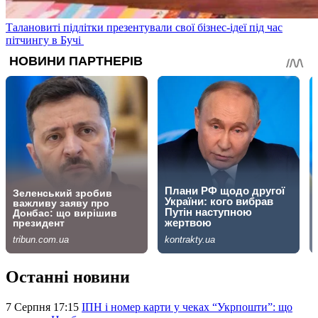
Талановиті підлітки презентували свої бізнес-ідеї під час
пітчингу в Бучі
Останні новини
7 Серпня 17:15
ІПН і номер карти у чеках “Укрпошти”: що