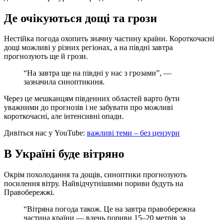
Де очікуються дощі та грози
Нестійка погода охопить значну частину країни. Короткочасні
дощі можливі у різних регіонах, а на півдні завтра
прогнозують ще й грози.
“На завтра ще на півдні у нас з грозами”, —
зазначила синоптикиня.
Через це мешканцям південних областей варто бути
уважними до прогнозів і не забувати про можливі
короткочасні, але інтенсивні опади.
Дивіться нас у YouTube:
важливі теми – без цензури
В Україні буде вітряно
Окрім похолодання та дощів, синоптики прогнозують
посилення вітру. Найвідчутнішими пориви будуть на
Правобережжі.
“Вітряна погода також. Це на завтра правобережна
частина країни — вдень пориви 15–20 метрів за