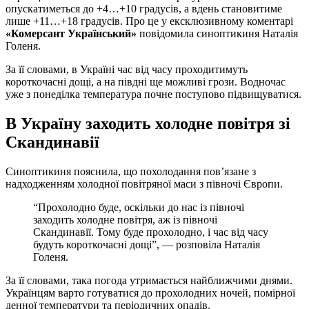
опускатиметься до +4…+10 градусів, а вдень становитиме
лише +11…+18 градусів. Про це у ексклюзивному коментарі
«Комерсант Український»
повідомила синоптикиня Наталія
Голеня.
За її словами, в Україні час від часу проходитимуть
короткочасні дощі, а на півдні ще можливі грози. Водночас
уже з понеділка температура почне поступово підвищуватися.
В Україну заходить холодне повітря зі
Скандинавії
Синоптикиня пояснила, що похолодання пов’язане з
надходженням холодної повітряної маси з півночі Європи.
“Прохолодно буде, оскільки до нас із півночі
заходить холодне повітря, аж із півночі
Скандинавії. Тому буде прохолодно, і час від часу
будуть короткочасні дощі”, — розповіла Наталія
Голеня.
За її словами, така погода утримається найближчими днями.
Українцям варто готуватися до прохолодних ночей, помірної
денної температури та періодичних опадів.