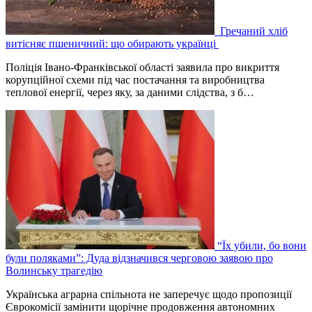
Гречаний хліб
витісняє пшеничний: що обирають українці
Поліція Івано-Франківської області заявила про викриття
корупційної схеми під час постачання та виробництва
теплової енергії, через яку, за даними слідства, з б…
“Їх убили, бо вони
були поляками”: Дуда відзначився черговою заявою про
Волинську трагедію
Українська аграрна спільнота не заперечує щодо пропозиції
Єврокомісії замінити щорічне продовження автономних