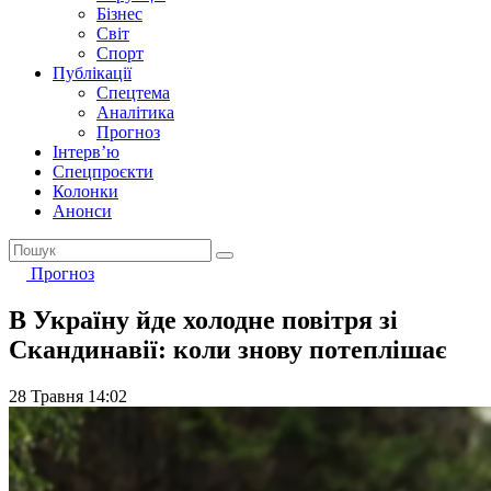
Бізнес
Світ
Спорт
Публікації
Спецтема
Аналітика
Прогноз
Інтерв’ю
Спецпроєкти
Колонки
Анонси
Прогноз
В Україну йде холодне повітря зі
Скандинавії: коли знову потеплішає
28 Травня 14:02