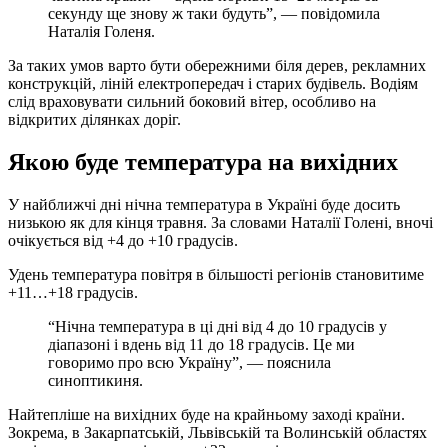
секунду ще знову ж таки будуть”, — повідомила
Наталія Голеня.
За таких умов варто бути обережними біля дерев, рекламних
конструкцій, ліній електропередач і старих будівель. Водіям
слід враховувати сильний боковий вітер, особливо на
відкритих ділянках доріг.
Якою буде температура на вихідних
У найближчі дні нічна температура в Україні буде досить
низькою як для кінця травня. За словами Наталії Голені, вночі
очікується від +4 до +10 градусів.
Удень температура повітря в більшості регіонів становитиме
+11…+18 градусів.
“Нічна температура в ці дні від 4 до 10 градусів у
діапазоні і вдень від 11 до 18 градусів. Це ми
говоримо про всю Україну”, — пояснила
синоптикиня.
Найтепліше на вихідних буде на крайньому заході країни.
Зокрема, в Закарпатській, Львівській та Волинській областях