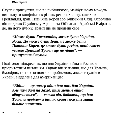
експерт.
Ступак припустив, що в найближчому майбутньому можуть
виникнути конфлікти в різних регіонах світу, таких як
Гренландія, Іран, Північна Корея або Близький Схід. Особливо
він виділив Саудівську Аравію та Об’єднані Арабські Емірати,
де, на його думку, Трамп ще не проявив себе:
“Може бути Гренландія, може бути Україна,
Росія. Це може бути Іран, це може бути
Північна Корея, це може бути регіон, який своєю
увагою Дональд Трамп ще не чіпав”, —
припустив Ступак.
Політолог підкреслив, що для України війна з Росією є
пріоритетним питанням. Однак він зазначив, що для Трампа,
ймовірно, це не є основною проблемою, адже ситуація в
Україні віддалена для американців:
“Війна — це номер один для нас, для України.
Але чим далі на Захід, тим менше війна
відчувається”, — сказав він, додаючи, що для
Трампа проблеми інших країн можуть мати
більше значення.