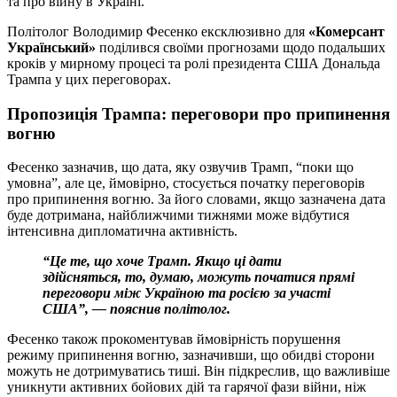
та про війну в Україні.
Політолог Володимир Фесенко ексклюзивно для
«Комерсант
Український»
поділився своїми прогнозами щодо подальших
кроків у мирному процесі та ролі президента США Дональда
Трампа у цих переговорах.
Пропозиція Трампа: переговори про припинення
вогню
Фесенко зазначив, що дата, яку озвучив Трамп, “поки що
умовна”, але це, ймовірно, стосується початку переговорів
про припинення вогню. За його словами, якщо зазначена дата
буде дотримана, найближчими тижнями може відбутися
інтенсивна дипломатична активність.
“Це те, що хоче Трамп. Якщо ці дати
здійсняться, то, думаю, можуть початися прямі
переговори між Україною та росією за участі
США”, — пояснив політолог.
Фесенко також прокоментував ймовірність порушення
режиму припинення вогню, зазначивши, що обидві сторони
можуть не дотримуватись тиші. Він підкреслив, що важливіше
уникнути активних бойових дій та гарячої фази війни, ніж