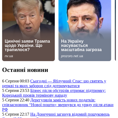
Останні новини
6 Серпня 00:03
Сьогодні — Яблучний Спас: що святять у
церкві та яких заборон слід дотримуватися
5 Серпня 23:53
Бізнес після обстрілів отримає підтримку:
Корецький провів термінову нараду
5 Серпня 22:40
Дерегуляція замість нових податків:
співзасновник “Нової пошти» звернувся до уряду після атаки
РФ
5 Серпня 22:17
На Донеччині загинув відомий пошуковець