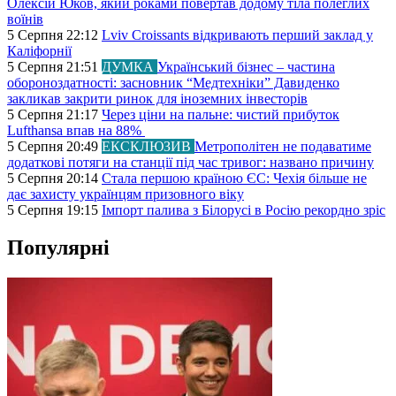
Олексій Юков, який роками повертав додому тіла полеглих
воїнів
5 Серпня 22:12
Lviv Croissants відкривають перший заклад у
Каліфорнії
5 Серпня 21:51
ДУМКА
Український бізнес – частина
обороноздатності: засновник “Медтехніки” Давиденко
закликав закрити ринок для іноземних інвесторів
5 Серпня 21:17
Через ціни на пальне: чистий прибуток
Lufthansa впав на 88%
5 Серпня 20:49
ЕКСКЛЮЗИВ
Метрополітен не подаватиме
додаткові потяги на станції під час тривог: названо причину
5 Серпня 20:14
Стала першою країною ЄС: Чехія більше не
дає захисту українцям призовного віку
5 Серпня 19:15
Імпорт палива з Білорусі в Росію рекордно зріс
Популярні