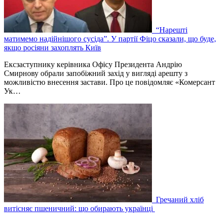
“Нарешті
матимемо надійнішого сусіда”. У партії Фіцо сказали, що буде,
якщо росіяни захоплять Київ
Ексзаступнику керівника Офісу Президента Андрію
Смирнову обрали запобіжний захід у вигляді арешту з
можливістю внесення застави. Про це повідомляє «Комерсант
Ук…
Гречаний хліб
витісняє пшеничний: що обирають українці