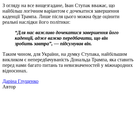
З огляду на все вищезгадане, Іван Ступак вважає, що
найбільш логічним варіантом є дочекатися завершення
каденції Трампа. Лише після цього можна буде оцінити
реальні наслідки його політики:
“Для нас важливо дочекатися завершення його
каденції, адже важко передбачити, що він
зробить завтра”, — підсумував він.
Таким чином, для України, на думку Ступака, найбільшим
викликом є непередбачуваність Дональда Трампа, яка ставить
перед нами багато питань та невизначеностей у міжнародних
відносинах.
Даріна Глущенко
Автор