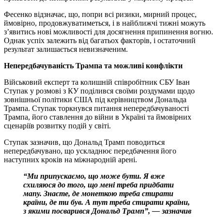
Фесенко відзначає, що, попри всі ризики, мирний процес,
ймовірно, продовжуватиметься, і в найближчі тижні можуть
з’явитись нові можливості для досягнення припинення вогню.
Однак успіх залежить від багатьох факторів, і остаточний
результат залишається невизначеним.
Непередбачуваність Трампа та можливі конфлікти
Військовий експерт та колишній співробітник СБУ Іван
Ступак у розмові з КУ поділився своїми роздумами щодо
зовнішньої політики США під керівництвом Дональда
Трампа. Ступак торкнувся питання непередбачуваності
Трампа, його ставлення до війни в Україні та ймовірних
сценаріїв розвитку подій у світі.
Ступак зазначив, що Дональд Трамп поводиться
непередбачувано, що ускладнює передбачення його
наступних кроків на міжнародній арені.
“Ми припускаємо, що може бути. Я вже
схиляюся до того, що мені треба придбати
мапу. Знаєте, де монеткою треба стирати
країни, де ти був. А тут треба стирати країни,
з якими посварився Дональд Трамп”, — зазначив