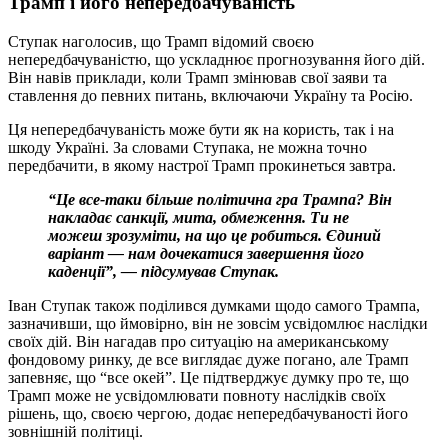
Трамп і його непередбачуваність
Ступак наголосив, що Трамп відомий своєю
непередбачуваністю, що ускладнює прогнозування його дій.
Він навів приклади, коли Трамп змінював свої заяви та
ставлення до певних питань, включаючи Україну та Росію.
Ця непередбачуваність може бути як на користь, так і на
шкоду Україні. За словами Ступака, не можна точно
передбачити, в якому настрої Трамп прокинеться завтра.
“Це все-таки більше політична гра Трампа? Він
накладає санкції, мита, обмеження. Ти не
можеш зрозуміти, на що це робиться. Єдиний
варіант — нам дочекатися завершення його
каденції”, — підсумував Ступак.
Іван Ступак також поділився думками щодо самого Трампа,
зазначивши, що ймовірно, він не зовсім усвідомлює наслідки
своїх дій. Він нагадав про ситуацію на американському
фондовому ринку, де все виглядає дуже погано, але Трамп
запевняє, що “все окей”. Це підтверджує думку про те, що
Трамп може не усвідомлювати повноту наслідків своїх
рішень, що, своєю чергою, додає непередбачуваності його
зовнішній політиці.