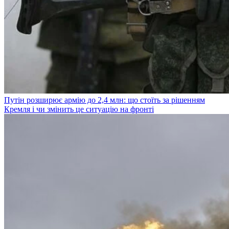
Путін розширює армію до 2,4 млн: що стоїть за рішенням
Кремля і чи змінить це ситуацію на фронті