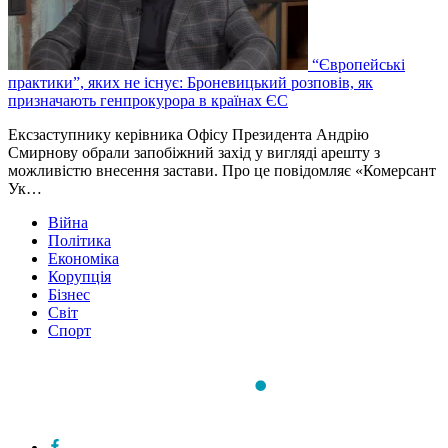
“Європейські
практики”, яких не існує: Броневицький розповів, як
призначають генпрокурора в країнах ЄС
Ексзаступнику керівника Офісу Президента Андрію
Смирнову обрали запобіжний захід у вигляді арешту з
можливістю внесення застави. Про це повідомляє «Комерсант
Ук…
Війна
Політика
Економіка
Корупція
Бізнес
Світ
Спорт