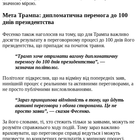
значною мірою.
Мета Трампа: дипломатична перемога до 100
днів президентства
Фесенко також наголосив на тому, що для Трампа важливо
досягти результату в переговорному процесі до 100 днів його
президентства, що припадає на початок травня.
“Трамп хоче отримати вагому дипломатичну
перемогу до 100 днів президентства”, —
зазначив політолог.
Політолог підкреслив, що на відміну від попередніх заяв,
нинішній процес є реальними та активними переговорами, а
не просто публічними висловлюваннями.
“Зараз принципова відмінність в тому, що йдуть
активні переговори з обома сторонами. Це не
просто заяви”, — сказав Фесенко.
За його словами, ті, хто стежить тільки за заявами, можуть не
розуміти справжнього ходу подій. Тому зараз важливо
враховувати, що переговори справді ведуться і можуть
призвести до конкретних результатів у мирному процесі.