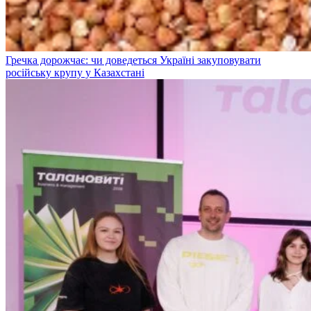
Гречка дорожчає: чи доведеться Україні закуповувати
російську крупу у Казахстані