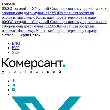
Головне
00:03
Сьогодні — Яблучний Спас: що святять у церкві та яких
заборон слід дотримуватися
23:53
Бізнес після обстрілів
отримає підтримку: Корецький провів термінову нараду
00:03
Сьогодні — Яблучний Спас: що святять у церкві та яких
заборон слід дотримуватися
23:53
Бізнес після обстрілів
отримає підтримку: Корецький провів термінову нараду
Четвер, 6 Серпня 2026
ENG
РУС
УКР