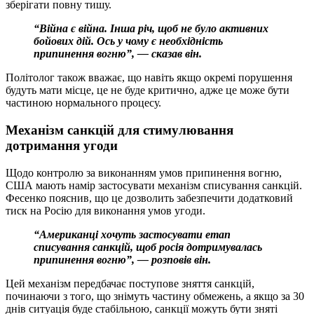
зберігати повну тишу.
“Війна є війна. Інша річ, щоб не було активних
бойових дій. Ось у чому є необхідність
припинення вогню”, — сказав він.
Політолог також вважає, що навіть якщо окремі порушення
будуть мати місце, це не буде критично, адже це може бути
частиною нормального процесу.
Механізм санкцій для стимулювання
дотримання угоди
Щодо контролю за виконанням умов припинення вогню,
США мають намір застосувати механізм списування санкцій.
Фесенко пояснив, що це дозволить забезпечити додатковий
тиск на Росію для виконання умов угоди.
“Американці хочуть застосувати етап
списування санкцій, щоб росія дотримувалась
припинення вогню”, — розповів він.
Цей механізм передбачає поступове зняття санкцій,
починаючи з того, що знімуть частину обмежень, а якщо за 30
днів ситуація буде стабільною, санкції можуть бути зняті