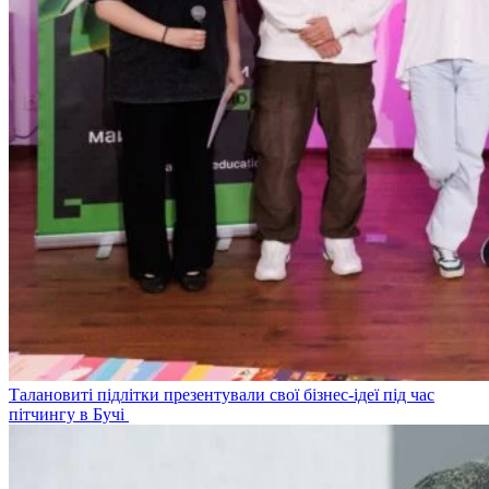
Талановиті підлітки презентували свої бізнес-ідеї під час
пітчингу в Бучі