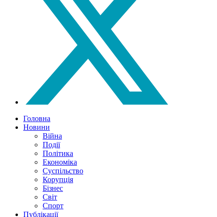
Головна
Новини
Війна
Події
Політика
Економіка
Суспільство
Корупція
Бізнес
Світ
Спорт
Публікації