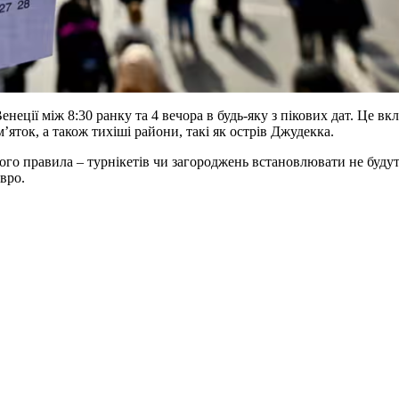
енеції між 8:30 ранку та 4 вечора в будь-яку з пікових дат. Це в
ток, а також тихіші райони, такі як острів Джудекка.
го правила – турнікетів чи загороджень встановлювати не будуть
вро.