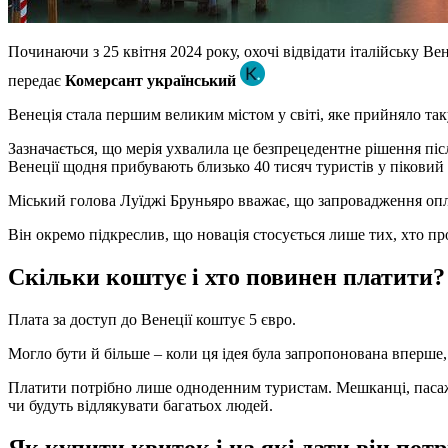
Починаючи з 25 квітня 2024 року, охочі відвідати італійську В
передає
Комерсант український
Венеція стала першим великим містом у світі, яке прийняло таку
Зазначається, що мерія ухвалила це безпрецедентне рішення пі
Венеції щодня прибувають близько 40 тисяч туристів у піковий 
Міський голова Луїджі Бруньяро вважає, що запровадження опл
Він окремо підкреслив, що новація стосується лише тих, хто про
Скільки коштує і хто повинен платити?
Плата за доступ до Венеції коштує 5 євро.
Могло бути й більше – коли ця ідея була запропонована вперше,
Платити потрібно лише одноденним туристам. Мешканці, пасажир
чи будуть відлякувати багатьох людей.
Як купити квиток і на які дати він потр