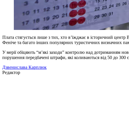
Плата стягується лише з тих, хто в’їжджає в історичний центр В
Феніче та багато інших популярних туристичних визначних пам’я
У мерії обіцяють “м’які заходи” контролю над дотриманням ново
порушення передбачені штрафи, які коливаються від 50 до 300 є
Дзвенислава Карплюк
Редактор