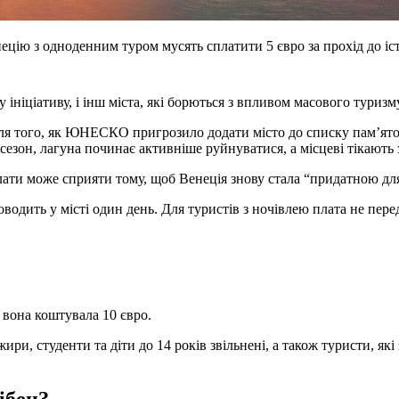
енецію з одноденним туром мусять сплатити 5 євро за прохід до і
 ініціативу, і інш міста, які борються з впливом масового туризм
сля того, як ЮНЕСКО пригрозило додати місто до списку пам’ято
сезон, лагуна починає активніше руйнуватися, а місцеві тікають 
ати може сприяти тому, щоб Венеція знову стала “придатною дл
водить у місті один день. Для туристів з ночівлею плата не пере
 вона коштувала 10 євро.
и, студенти та діти до 14 років звільнені, а також туристи, які
ібен?