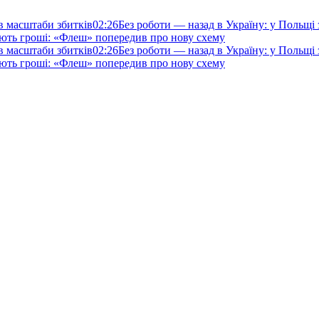
ив масштаби збитків
02:26
Без роботи — назад в Україну: у Польщі
ють гроші: «Флеш» попередив про нову схему
ив масштаби збитків
02:26
Без роботи — назад в Україну: у Польщі
ють гроші: «Флеш» попередив про нову схему