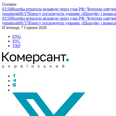
Головне
03:50
Rozetka втратила мільярди через удар РФ: Чечоткін озвуч
українців
00:57
Бізнесу погрожують ударами «Шахедів» і вимага
03:50
Rozetka втратила мільярди через удар РФ: Чечоткін озвуч
українців
00:57
Бізнесу погрожують ударами «Шахедів» і вимага
П’ятниця, 7 Серпня 2026
ENG
РУС
УКР