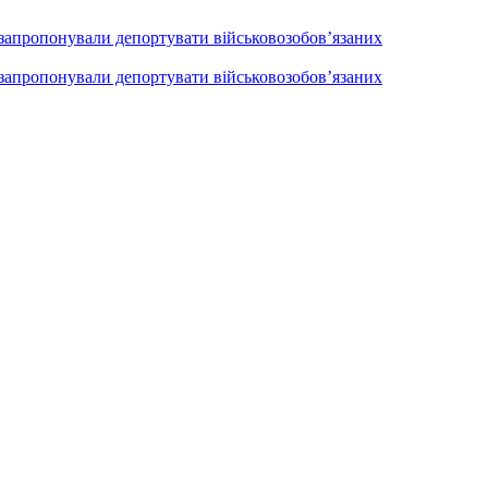
 запропонували депортувати військовозобов’язаних
 запропонували депортувати військовозобов’язаних