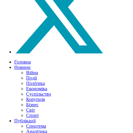
Головна
Новини
Війна
Події
Політика
Економіка
Суспільство
Корупція
Бізнес
Світ
Спорт
Публікації
Спецтема
Аналітика