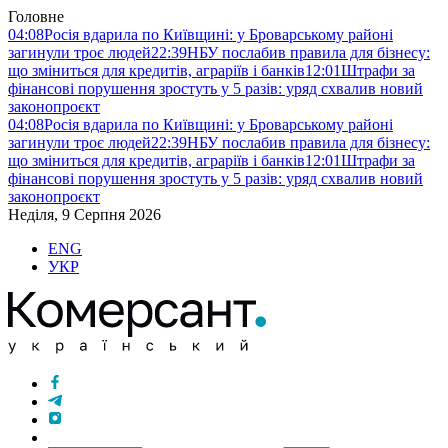
Головне
04:08
Росія вдарила по Київщині: у Броварському районі
загинули троє людей
22:39
НБУ послабив правила для бізнесу:
що зміниться для кредитів, аграріїв і банків
12:01
Штрафи за
фінансові порушення зростуть у 5 разів: уряд схвалив новий
законопроєкт
04:08
Росія вдарила по Київщині: у Броварському районі
загинули троє людей
22:39
НБУ послабив правила для бізнесу:
що зміниться для кредитів, аграріїв і банків
12:01
Штрафи за
фінансові порушення зростуть у 5 разів: уряд схвалив новий
законопроєкт
Неділя, 9 Серпня 2026
ENG
УКР