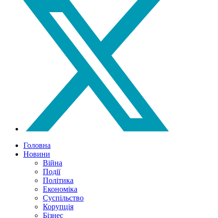
Головна
Новини
Війна
Події
Політика
Економіка
Суспільство
Корупція
Бізнес