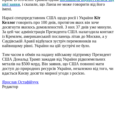
цієї заяви
, і сказали, що Ланза не може говорити від його
імені.
Наразі спецпредставник США щодо росії і України
Кіт
Келлог
говорить про 100 днів, протягом яких він хоче
досягнути якихось домовленостей. З них 37 днів уже минули.
За цей час адміністрація Президента США налагодила контакт
із Кремлем, американський посланець літав до Москви, а у
Саудівській Аравії відбулася зустріч перемовників на
найвищому рівні. України на цій зустрічі не було.
Тим часом в обмін на надану військову підтримку Президент
США Дональд Трамп зажадав від України рідкоземельних
металів на $500 млрд. Він заявив, що США повинні мати
доступ до природних ресурсів України, незалежно від того, чи
вдасться Києву досягти мирної угоди з росією.
Ярослав Остафійчук
Редактор