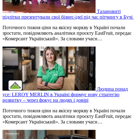
Талановиті
підлітки презентували свої бізнес-ідеї під час пітчингу в Бучі
Поточного тижня ціни на якісну моркву в Україні почали
зростати, повідомляють аналітики проєкту EastFruit, передає
«Комерсант Український». За словами учасн…
Людина понад
усе: LEROY MERLIN в Україні формує нову стратегію
розвитку – через фокус на людях і довірі
Поточного тижня ціни на якісну моркву в Україні почали
зростати, повідомляють аналітики проєкту EastFruit, передає
«Комерсант Український». За словами учасн…