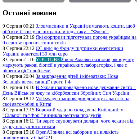
Останні новини
9 Серпня 00:21
Зловмисники в Україні вимагають кошти, щоб
об’єкти бізнесу не потрапили під атаку – “Флеш”
8 Серпня 23:19
Які сюрпризи підготувала погода українцям на
9 серпня: прогноз синоптиків
8 Серпня 22:12
ЄС вніс до Фонду підтримки енергетики
України додаткові 30 млн євро
8 Серпня 21:16
YOUTUBE
Лікар Амалян розповів, як вручну
маркують ракові біопсії в українських лабораторіях, і яке є
рішення цієї проблеми
8 Серпня 20:04
За викрадення дітей і кібератаки: Нова
Зеландія ввела санкції проти РФ
8 Серпня 19:10
В Україні запроваджено нове державне свято –
День Військ звʼязку та кібербезпеки Збройних Сил України
8 Серпня 18:12
Volkswagen запровадив довічну гарантію на
свої автомобілі в Китаї
8 Серпня 17:15
Ворожий удар по складах на Київщині: у
“Сільпо” та “Форі” виникла нестача продуктів
8 Серпня 16:11
Чи варто скуповувати долари: чого чекати від
курсу наступного тижня
8 Серпня 15:18
OpenAI зняла всі заборони на кількість
повідомлень у ChatGPT