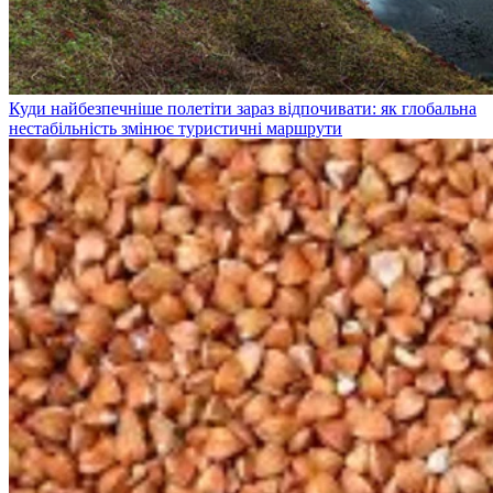
Куди найбезпечніше полетіти зараз відпочивати: як глобальна
нестабільність змінює туристичні маршрути