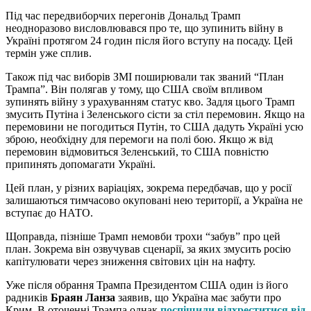
Під час передвиборчих перегонів Дональд Трамп
неодноразово висловлювався про те, що зупинить війну в
Україні протягом 24 годин після його вступу на посаду. Цей
термін уже сплив.
Також під час виборів ЗМІ поширювали так званий “План
Трампа”. Він полягав у тому, що США своїм впливом
зупинять війну з урахуванням статус кво. Задля цього Трамп
змусить Путіна і Зеленського сісти за стіл перемовин. Якщо на
перемовини не погодиться Путін, то США дадуть Україні усю
зброю, необхідну для перемоги на полі бою. Якщо ж від
перемовин відмовиться Зеленський, то США повністю
припинять допомагати Україні.
Цей план, у різних варіаціях, зокрема передбачав, що у росії
залишаються тимчасово окуповані нею території, а Україна не
вступає до НАТО.
Щоправда, пізніше Трамп немовби трохи “забув” про цей
план. Зокрема він озвучував сценарії, за яких змусить росію
капітулювати через зниження світових цін на нафту.
Уже після обрання Трампа Президентом США один із його
радників
Браян Ланза
заявив, що Україна має забути про
Крим. В оточенні Трампа однак
поспішили відхреститися від