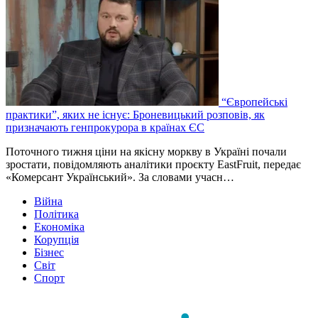
“Європейські
практики”, яких не існує: Броневицький розповів, як
призначають генпрокурора в країнах ЄС
Поточного тижня ціни на якісну моркву в Україні почали
зростати, повідомляють аналітики проєкту EastFruit, передає
«Комерсант Український». За словами учасн…
Війна
Політика
Економіка
Корупція
Бізнес
Світ
Спорт