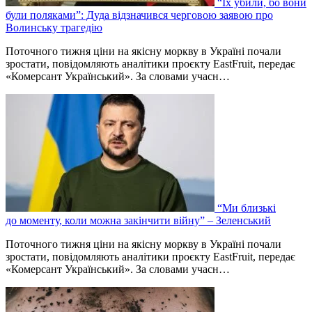
“Їх убили, бо вони
були поляками”: Дуда відзначився черговою заявою про
Волинську трагедію
Поточного тижня ціни на якісну моркву в Україні почали
зростати, повідомляють аналітики проєкту EastFruit, передає
«Комерсант Український». За словами учасн…
“Ми близькі
до моменту, коли можна закінчити війну” – Зеленський
Поточного тижня ціни на якісну моркву в Україні почали
зростати, повідомляють аналітики проєкту EastFruit, передає
«Комерсант Український». За словами учасн…