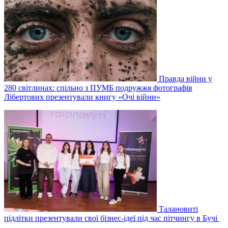
Правда війни у
280 світлинах: спільно з ПУМБ подружжя фотографів
Лібертових презентували книгу «Очі війни»
Талановиті
підлітки презентували свої бізнес-ідеї під час пітчингу в Бучі