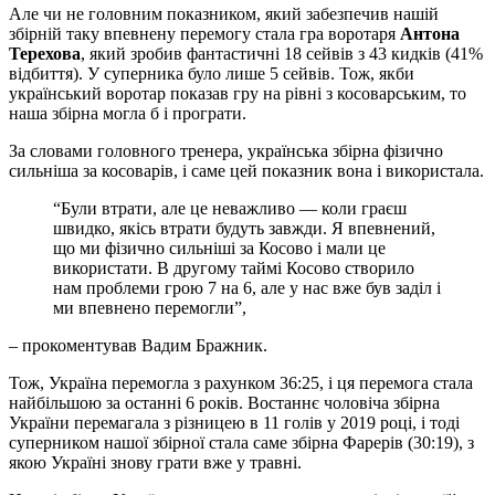
Але чи не головним показником, який забезпечив нашій
збірній таку впевнену перемогу стала гра воротаря
Антона
Терехова
, який зробив фантастичні 18 сейвів з 43 кидків (41%
відбиття). У суперника було лише 5 сейвів. Тож, якби
український воротар показав гру на рівні з косоварським, то
наша збірна могла б і програти.
За словами головного тренера, українська збірна фізично
сильніша за косоварів, і саме цей показник вона і використала.
“Були втрати, але це неважливо — коли граєш
швидко, якісь втрати будуть завжди. Я впевнений,
що ми фізично сильніші за Косово і мали це
використати. В другому таймі Косово створило
нам проблеми грою 7 на 6, але у нас вже був заділ і
ми впевнено перемогли”,
– прокоментував Вадим Бражник.
Тож, Україна перемогла з рахунком 36:25, і ця перемога стала
найбільшою за останні 6 років. Востаннє чоловіча збірна
України перемагала з різницею в 11 голів у 2019 році, і тоді
суперником нашої збірної стала саме збірна Фарерів (30:19), з
якою Україні знову грати вже у травні.