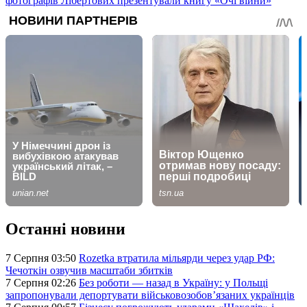
фотографів Лібертових презентували книгу «Очі війни»
Останні новини
7 Серпня 03:50
Rozetka втратила мільярди через удар РФ:
Чечоткін озвучив масштаби збитків
7 Серпня 02:26
Без роботи — назад в Україну: у Польщі
запропонували депортувати військовозобов’язаних українців