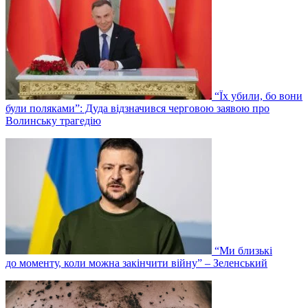
“Їх убили, бо вони
були поляками”: Дуда відзначився черговою заявою про
Волинську трагедію
“Ми близькі
до моменту, коли можна закінчити війну” – Зеленський