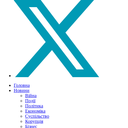
Головна
Новини
Війна
Події
Політика
Економіка
Суспільство
Корупція
Бізнес