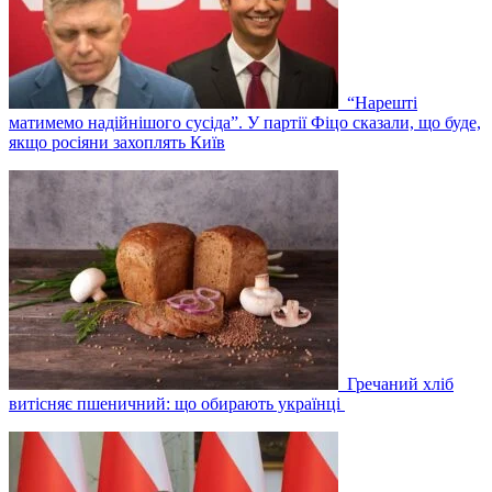
“Нарешті
матимемо надійнішого сусіда”. У партії Фіцо сказали, що буде,
якщо росіяни захоплять Київ
Гречаний хліб
витісняє пшеничний: що обирають українці