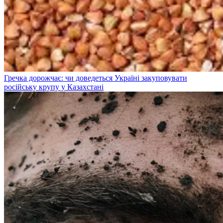
Гречка дорожчає: чи доведеться Україні закуповувати
російську крупу у Казахстані