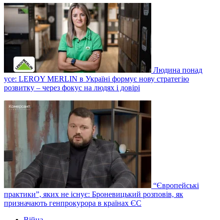
Людина понад
усе: LEROY MERLIN в Україні формує нову стратегію
розвитку – через фокус на людях і довірі
“Європейські
практики”, яких не існує: Броневицький розповів, як
призначають генпрокурора в країнах ЄС
Війна