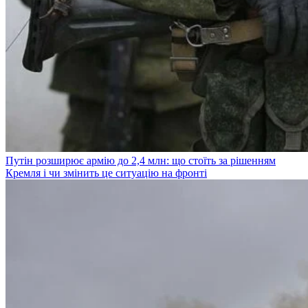
Путін розширює армію до 2,4 млн: що стоїть за рішенням
Кремля і чи змінить це ситуацію на фронті