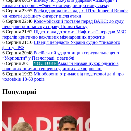
7 Серпня 00:57
Бізнесу погрожують ударами «Шахедів» і
вимагають гроші: «Флеш» попередив про нову схему
6 Серпня 23:55
Росія вдарила по складах JTI та Imperial Brands:
чи чекати дефіциту сигарет після атаки
6 Серпня 22:40
Коломойський постане перед ВАКС: до суду
передали резонансну справу ПриватБанку
6 Серпня 21:52
Підготовка до зими: “Нафтогаз” передав МЗС
перелік критично важливих міжнародних проєктів
6 Серпня 21:16
Швеція передасть Україні судно “тіньового
флоту” РФ
6 Серпня 20:48
Російський удар знищив сортувальне депо
“Укрпошти” у Павлограді, є загиблі
6 Серпня 20:11
YOUTUBE
Амалян назвав цукор однією з
головних причин серцево-судинних захворювань
6 Серпня 19:33
Міноборони отримає від податкової дані про
чоловіків 18-60 років
Популярні