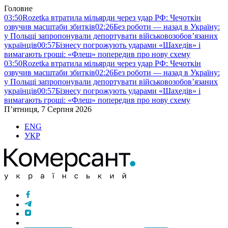
Головне
03:50
Rozetka втратила мільярди через удар РФ: Чечоткін
озвучив масштаби збитків
02:26
Без роботи — назад в Україну:
у Польщі запропонували депортувати військовозобов’язаних
українців
00:57
Бізнесу погрожують ударами «Шахедів» і
вимагають гроші: «Флеш» попередив про нову схему
03:50
Rozetka втратила мільярди через удар РФ: Чечоткін
озвучив масштаби збитків
02:26
Без роботи — назад в Україну:
у Польщі запропонували депортувати військовозобов’язаних
українців
00:57
Бізнесу погрожують ударами «Шахедів» і
вимагають гроші: «Флеш» попередив про нову схему
П’ятниця, 7 Серпня 2026
ENG
УКР