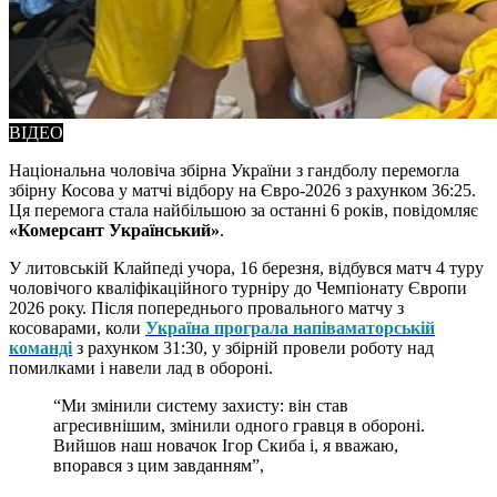
ВІДЕО
Національна чоловіча збірна України з гандболу перемогла
збірну Косова у матчі відбору на Євро-2026 з рахунком 36:25.
Ця перемога стала найбільшою за останні 6 років, повідомляє
«Комерсант Український»
.
У литовській Клайпеді учора, 16 березня, відбувся матч 4 туру
чоловічого кваліфікаційного турніру до Чемпіонату Європи
2026 року. Після попереднього провального матчу з
косоварами, коли
Україна програла напіваматорській
команді
з рахунком 31:30, у збірній провели роботу над
помилками і навели лад в обороні.
“Ми змінили систему захисту: він став
агресивнішим, змінили одного гравця в обороні.
Вийшов наш новачок Ігор Скиба і, я вважаю,
впорався з цим завданням”,