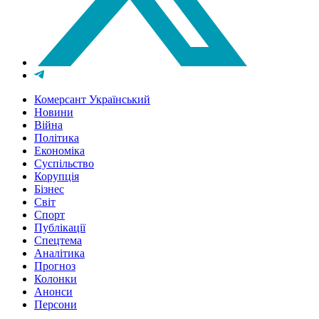
Комерсант Український
Новини
Війна
Політика
Економіка
Суспільство
Корупція
Бізнес
Світ
Спорт
Публікації
Спецтема
Аналітика
Прогноз
Колонки
Анонси
Персони