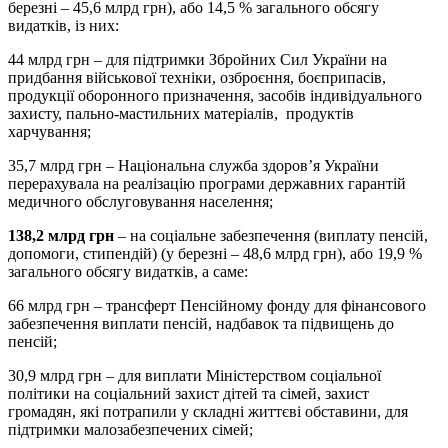
березні – 45,6 млрд грн), або 14,5 % загального обсягу
видатків, із них:
44 млрд грн – для підтримки Збройних Сил України на
придбання військової техніки, озброєння, боєприпасів,
продукції оборонного призначення, засобів індивідуального
захисту, пально-мастильних матеріалів, продуктів
харчування;
35,7 млрд грн – Національна служба здоров’я України
перерахувала на реалізацію програми державних гарантій
медичного обслуговування населення;
138,2 млрд грн
– на соціальне забезпечення (виплату пенсій,
допомоги, стипендій) (у березні – 48,6 млрд грн), або 19,9 %
загального обсягу видатків, а саме:
66 млрд грн – трансферт Пенсійному фонду для фінансового
забезпечення виплати пенсій, надбавок та підвищень до
пенсій;
30,9 млрд грн – для виплати Міністерством соціальної
політики на соціальний захист дітей та сімей, захист
громадян, які потрапили у складні життєві обставини, для
підтримки малозабезпечених сімей;