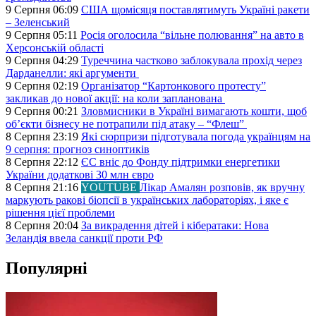
9 Серпня 06:09
США щомісяця поставлятимуть Україні ракети
– Зеленський
9 Серпня 05:11
Росія оголосила “вільне полювання” на авто в
Херсонській області
9 Серпня 04:29
Туреччина частково заблокувала прохід через
Дарданелли: які аргументи
9 Серпня 02:19
Організатор “Картонкового протесту”
закликав до нової акції: на коли запланована
9 Серпня 00:21
Зловмисники в Україні вимагають кошти, щоб
об’єкти бізнесу не потрапили під атаку – “Флеш”
8 Серпня 23:19
Які сюрпризи підготувала погода українцям на
9 серпня: прогноз синоптиків
8 Серпня 22:12
ЄС вніс до Фонду підтримки енергетики
України додаткові 30 млн євро
8 Серпня 21:16
YOUTUBE
Лікар Амалян розповів, як вручну
маркують ракові біопсії в українських лабораторіях, і яке є
рішення цієї проблеми
8 Серпня 20:04
За викрадення дітей і кібератаки: Нова
Зеландія ввела санкції проти РФ
Популярні