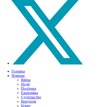
Головна
Новини
Війна
Події
Політика
Економіка
Суспільство
Корупція
Бізнес