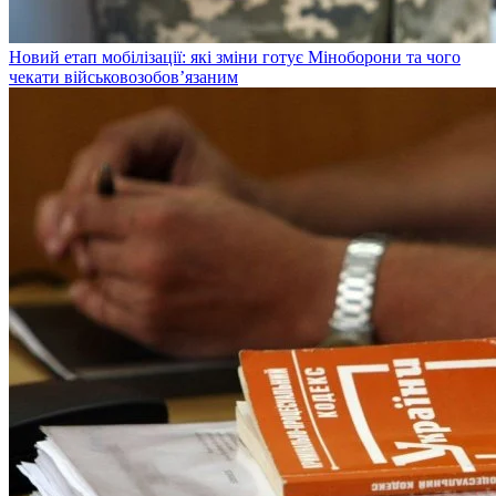
Новий етап мобілізації: які зміни готує Міноборони та чого
чекати військовозобов’язаним