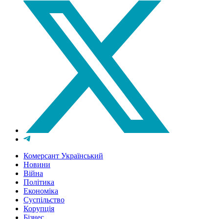
Комерсант Український
Новини
Війна
Політика
Економіка
Суспільство
Корупція
Бізнес