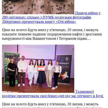
Правда війни у
280 світлинах: спільно з ПУМБ подружжя фотографів
Лібертових презентували книгу «Очі війни»
Ціни на золото йдуть вниз у п'ятницю, 10 липня, і можуть
показати тижневе падіння: подорожчання нафти і зростання
напруженості між Вашингтоном і Тегераном піджи…
Талановиті
підлітки презентували свої бізнес-ідеї під час пітчингу в Бучі
Ціни на золото йдуть вниз у п'ятницю, 10 липня, і можуть