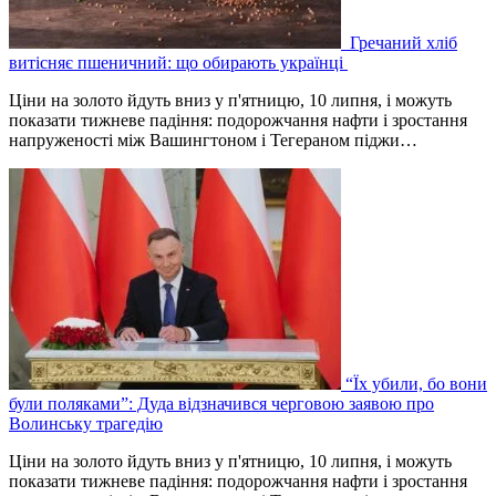
Гречаний хліб
витісняє пшеничний: що обирають українці
Ціни на золото йдуть вниз у п'ятницю, 10 липня, і можуть
показати тижневе падіння: подорожчання нафти і зростання
напруженості між Вашингтоном і Тегераном піджи…
“Їх убили, бо вони
були поляками”: Дуда відзначився черговою заявою про
Волинську трагедію
Ціни на золото йдуть вниз у п'ятницю, 10 липня, і можуть
показати тижневе падіння: подорожчання нафти і зростання