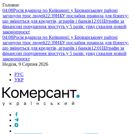
Головне
04:08
Росія вдарила по Київщині: у Броварському районі
загинули троє людей
22:39
НБУ послабив правила для бізнесу:
що зміниться для кредитів, аграріїв і банків
12:01
Штрафи за
фінансові порушення зростуть у 5 разів: уряд схвалив новий
законопроєкт
04:08
Росія вдарила по Київщині: у Броварському районі
загинули троє людей
22:39
НБУ послабив правила для бізнесу:
що зміниться для кредитів, аграріїв і банків
12:01
Штрафи за
фінансові порушення зростуть у 5 разів: уряд схвалив новий
законопроєкт
Неділя, 9 Серпня 2026
РУС
УКР