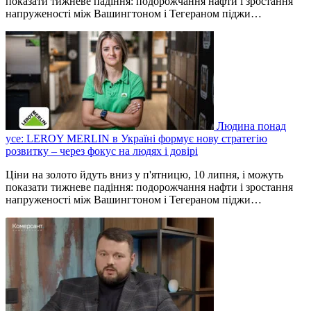
показати тижневе падіння: подорожчання нафти і зростання
напруженості між Вашингтоном і Тегераном піджи…
Людина понад
усе: LEROY MERLIN в Україні формує нову стратегію
розвитку – через фокус на людях і довірі
Ціни на золото йдуть вниз у п'ятницю, 10 липня, і можуть
показати тижневе падіння: подорожчання нафти і зростання
напруженості між Вашингтоном і Тегераном піджи…