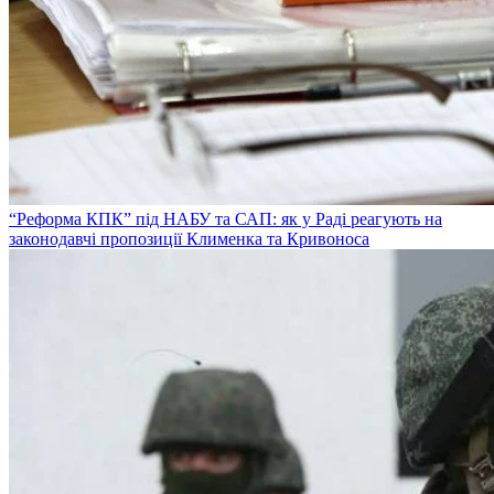
“Реформа КПК” під НАБУ та САП: як у Раді реагують на
законодавчі пропозиції Клименка та Кривоноса