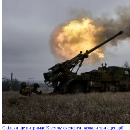
Скільки ще витримає Кремль: експерти назвали три сценарії