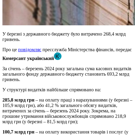
У березні з державного бюджету було витрачено 268,4 млрд
гривень.
Про це
повідомляє
пресслужба Міністерства фінансів, передає
Комерсант український
За січень – березень 2024 року загальна сума касових видатків
загального фонду державного бюджету становить 693,2 млрд
гривень.
У структурі видатків найбільше спрямовано на:
285,8 млрд грн
– на оплату праці з нарахуваннями (у березні –
105,9 млрд грн), або 41,2 % загального обсягу видатків,
витрачених за січень – березень 2024 року. Зокрема, на
грошове утримання військовослужбовців спрямовано 218,9
млрд грн (у березні – 81,5 млрд грн);
100,7 млрд грн
– на оплату використання товарів і послуг (у