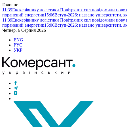
Головне
11:39
Екскерівнику логістики Повітряних сил повідомили нову п
поранений енергетик
15:06
Вступ-2026: названо університети, як
11:39
Екскерівнику логістики Повітряних сил повідомили нову п
поранений енергетик
15:06
Вступ-2026: названо університети, як
Четвер, 6 Серпня 2026
ENG
РУС
УКР