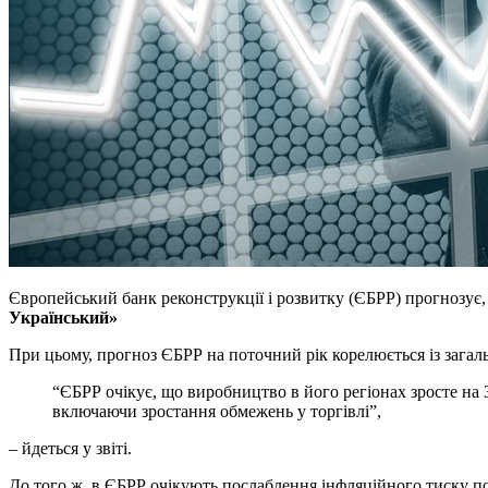
Європейський банк реконструкції і розвитку (ЄБРР) прогнозує, 
Український»
При цьому, прогноз ЄБРР на поточний рік корелюється із загал
“ЄБРР очікує, що виробництво в його регіонах зросте на 
включаючи зростання обмежень у торгівлі”,
– йдеться у звіті.
До того ж, в ЄБРР очікують послаблення інфляційного тиску по