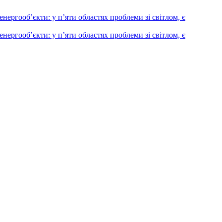
енергооб’єкти: у п’яти областях проблеми зі світлом, є
енергооб’єкти: у п’яти областях проблеми зі світлом, є