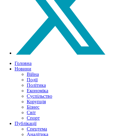
Головна
Новини
Війна
Події
Політика
Економіка
Суспільство
Корупція
Бізнес
Світ
Спорт
Публікації
Спецтема
Аналітика