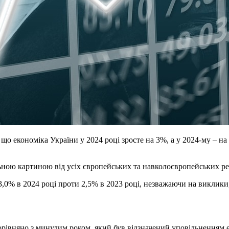
що економіка України у 2024 році зросте на 3%, а у 2024-му – на
ьною картиною від усіх європейських та навколоєвропейських ре
3,0% в 2024 році проти 2,5% в 2023 році, незважаючи на виклик
рівняно з минулим роком, який був відзначений уповільненням ек