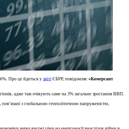
 6%. Про це йдеться у
звіті
ЄБРР, повідомляє
«Комерсант
гіонів, адже там очікують саме на 3% загальне зростання ВВП.
и, пов’язані з глобальною геополітичною напруженістю,
ономіки через високі ціни на енергоносії внаслідок війни в