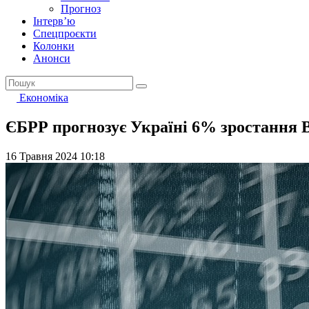
Прогноз
Інтерв’ю
Спецпроєкти
Колонки
Анонси
Економіка
ЄБРР прогнозує Україні 6% зростання В
16 Травня 2024 10:18