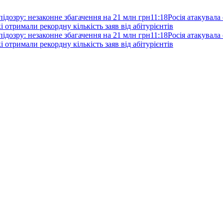
ідозру: незаконне збагачення на 21 млн грн
11:18
Росія атакувала 
і отримали рекордну кількість заяв від абітурієнтів
ідозру: незаконне збагачення на 21 млн грн
11:18
Росія атакувала 
і отримали рекордну кількість заяв від абітурієнтів