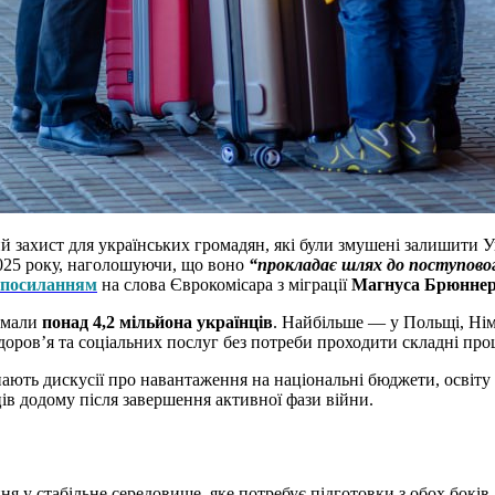
захист для українських громадян, які були змушені залишити У
2025 року, наголошуючи, що воно
“прокладає шлях до поступовог
посиланням
на слова Єврокомісара з міграції
Магнуса Брюнне
римали
понад 4,2 мільйона українців
. Найбільше — у Польщі, Німеч
здоров’я та соціальних послуг без потреби проходити складні пр
ають дискусії про навантаження на національні бюджети, освіту 
ів додому після завершення активної фази війни.
ня у стабільне середовище, яке потребує підготовки з обох боків 