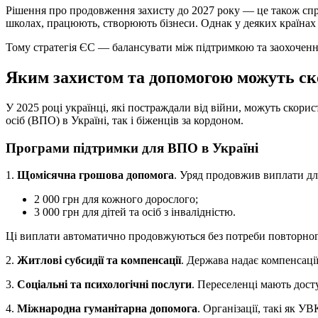
Рішення про продовження захисту до 2027 року — це також спро
школах, працюють, створюють бізнеси. Однак у деяких країнах 
Тому стратегія ЄС — балансувати між підтримкою та заохоченн
Яким захистом та допомогою можуть ско
У 2025 році українці, які постраждали від війни, можуть ско
осіб (ВПО) в Україні, так і біженців за кордоном.
Програми підтримки для ВПО в Україні
1.
Щомісячна грошова допомога
. Уряд продовжив виплати д
2 000 грн для кожного дорослого;
3 000 грн для дітей та осіб з інвалідністю.
Ці виплати автоматично продовжуються без потреби повторного
2.
Житлові субсидії та компенсації
. Держава надає компенсаці
3.
Соціальні та психологічні послуги
. Переселенці мають дост
4.
Міжнародна гуманітарна допомога
. Організації, такі як 