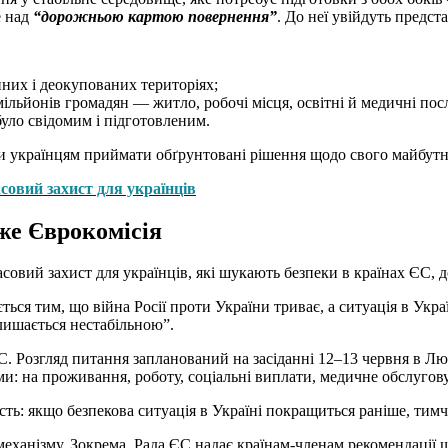
е над
“дорожньою картою повернення”
. До неї увійдуть предст
нних і деокупованих територіях;
ільйонів громадян — житло, робочі місця, освітні й медичні пос
було свідомим і підготовленим.
ти українцям приймати обґрунтовані рішення щодо свого майбут
совий захист для українців
же Єврокомісія
вий захист для українців, які шукають безпеки в країнах ЄС, до 
ся тим, що війна Росії проти України триває, а ситуація в Укра
алишається нестабільною”.
Розгляд питання запланований на засіданні 12–13 червня в Люкс
и: на проживання, роботу, соціальні виплати, медичне обслугову
ість: якщо безпекова ситуація в Україні покращиться раніше, ти
еханізму. Зокрема, Рада ЄС надає країнам-членам рекомендації 