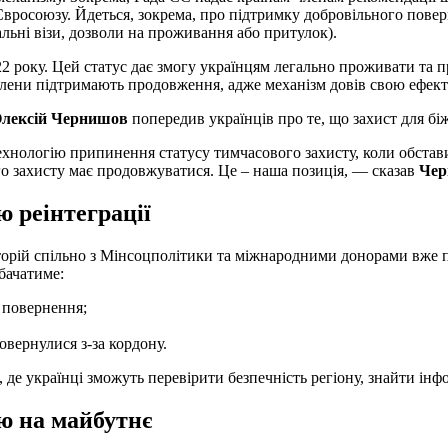
вросоюзу. Йдеться, зокрема, про підтримку добровільного поверне
льні візи, дозволи на проживання або притулок).
22 року. Цей статус дає змогу українцям легально проживати та 
лени підтримають продовження, адже механізм довів свою ефекти
лексій Чернишов
попередив українців про те, що захист для б
хнологію припинення статусу тимчасового захисту, коли обстави
го захисту має продовжуватися. Це – наша позиція, — сказав
Чер
ю реінтеграції
иторій спільно з Мінсоцполітики та міжнародними донорами вже 
бачатиме:
я повернення;
овернулися з-за кордону.
де українці зможуть перевірити безпечність регіону, знайти інф
єю на майбутнє