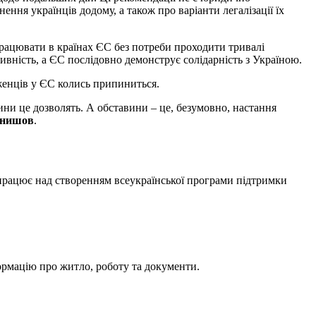
ння українців додому, а також про варіанти легалізації їх
працювати в країнах ЄС без потреби проходити тривалі
вність, а ЄС послідовно демонструє солідарність з Україною.
іженців у ЄС колись припиниться.
ни це дозволять. А обставини – це, безумовно, настання
нишов
.
працює над створенням всеукраїнської програми підтримки
ормацію про житло, роботу та документи.