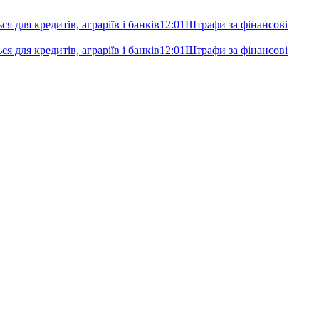
я для кредитів, аграріїв і банків
12:01
Штрафи за фінансові
я для кредитів, аграріїв і банків
12:01
Штрафи за фінансові