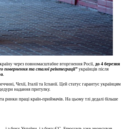
країну через повномасштабне вторгнення Росії,
до 4 березня
о повернення та сталої реінтеграції”
українців після
ра
.
чині, Чехії, Італії та Іспанії. Цей статус гарантує українцям
оцедури надання притулку.
та ринки праці країн-приймачів. На цьому тлі дедалі більше
— і з боку України, і з боку ЄС. Брюссель уже анонсував