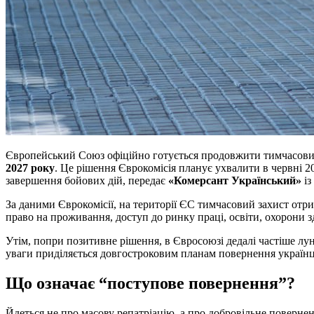
Європейський Союз офіційно готується продовжити тимчасовий 
2027 року
. Це рішення Єврокомісія планує ухвалити в червні 
завершення бойових дій, передає
«Комерсант Український»
із
За даними Єврокомісії, на території ЄС тимчасовий захист от
право на проживання, доступ до ринку праці, освіти, охорони 
Утім, попри позитивне рішення, в Євросоюзі дедалі частіше лун
уваги приділяється довгостроковим планам повернення українц
Що означає “поступове повернення”?
Йдеться не про масову репатріацію, а про добровільне повернен