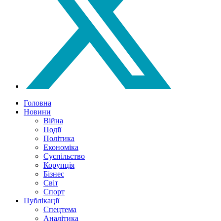
Головна
Новини
Війна
Події
Політика
Економіка
Суспільство
Корупція
Бізнес
Світ
Спорт
Публікації
Спецтема
Аналітика