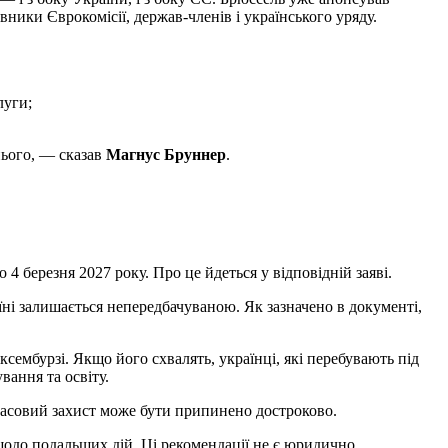
авники Єврокомісії, держав-членів і українського уряду.
луги;
нього, — сказав
Магнус
Бруннер
.
4 березня 2027 року. Про це йдеться у відповідній заяві.
їні залишається непередбачуваною. Як зазначено в документі,
ембурзі. Якщо його схвалять, українці, які перебувають під
вання та освіту.
мчасовий захист може бути припинено достроково.
щодо подальших дій. Ці рекомендації не є юридично