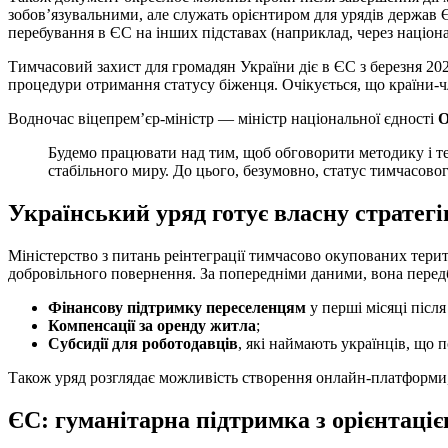
зобов’язувальними, але служать орієнтиром для урядів держав Є
перебування в ЄС на інших підставах (наприклад, через націона
Тимчасовий захист для громадян України діє в ЄС з березня 20
процедури отримання статусу біженця. Очікується, що країни-ч
Водночас віцепрем’єр-міністр — міністр національної єдності
О
Будемо працювати над тим, щоб обговорити методику і те
стабільного миру. До цього, безумовно, статус тимчасово
Український уряд готує власну стратегі
Міністерство з питань реінтеграції тимчасово окупованих тер
добровільного повернення. За попередніми даними, вона перед
Фінансову підтримку переселенцям
у перші місяці післ
Компенсації за оренду житла
;
Субсидії для роботодавців
, які наймають українців, що п
Також уряд розглядає можливість створення онлайн-платформи, 
ЄС: гуманітарна підтримка з орієнтаці