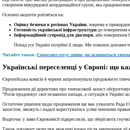
створення міжурядової координаційної групи, яка працюватим
Основні акценти робляться на:
Оцінку безпеки в регіонах України
, зокрема в прикордо
Готовність української інфраструктури
до повернення м
Інформаційний супровід для діаспори
, аби повернення 
Понад усе Україні потрібні її люди. Ми повинні допомог
Читайте також:
Євросоюз готує зміни: чи залишиться тимча
Українські переселенці у Європі: що ка
Європейська комісія 4 червня запропонувала продовжити тимчасо
Продовження дії директиви про тимчасовий захист обґрунтовуєть
“Росія продовжує свої незаконні напади, а ситуація в Україні з
Остаточне рішення щодо продовження ще має ухвалити Рада ЄС. 
захистом, зможуть і надалі користуватись усіма чинними правам
Водночас у заяві Єврокомісії підкреслили, що зберігають гнучк
Також документ окреслює можливі кроки після завершення дії м