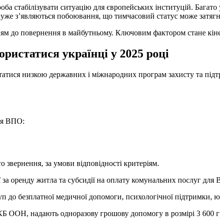
ба стабілізувати ситуацію для європейських інституцій. Багато 
уже з’являються побоювання, що тимчасовий статус може затягнут
ям до повернення в майбутньому. Ключовим фактором стане кінець
ристатися українці у 2025 році
ристатися низкою державних і міжнародних програм захисту та п
ля ВПО:
 звернення, за умови відповідності критеріям.
ї за оренду житла та субсидії на оплату комунальних послуг дл
уп до безплатної медичної допомоги, психологічної підтримки, 
УВКБ ООН, надають одноразову грошову допомогу в розмірі 3 600 