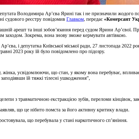
епутата Володимира Ар’єва Ярині так і не призначили жодого по
ані судового реєстру повідомив
Главком
, передає
«Комерсант Ук
машній арешт та інші зобов’язання перед судом Ярини Ар’євої. П
 заходом. Зокрема, вона знову зможе кермувати автівкою.
’єва, і депутатка Київської міської ради, 27 листопада 2022 ро
равні 2023 року їй було повідомлено про підозру.
жінка, усвідомлюючи, що стан, у якому вона перебуває, впливає н
, заподіявши їй тяжкі тілесні ушкодження”,
щелепи з травматичною екстракцією зубів, переломи кінцівок, з
являв, що це нібито помста за його активну критику влади.
остовувала, що перебувала у стані наркотичного сп’яніння.