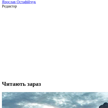
Ярослав Остафійчук
Редактор
Читають зараз