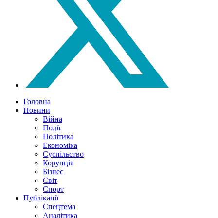
Головна
Новини
Війна
Події
Політика
Економіка
Суспільство
Корупція
Бізнес
Світ
Спорт
Публікації
Спецтема
Аналітика