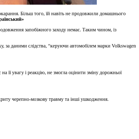
карання. Більш того, їй навіть не продовжили домашнього
раїнський»
родовження запобіжного заходу немає. Таким чином, із
ку, за даними слідства, “керуючи автомобілем марки Volkswagen
а її увагу і реакцію, не змогла оцінити зміну дорожньої
акриту черепно-мозкову травму та інші ушкодження.