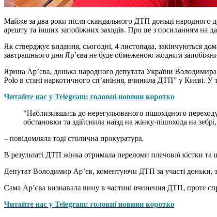
Майже за два роки після скандального ДТП доньці народного д
арешту та інших запобіжних заходів. Про це з посиланням на д
Як стверджує видання, сьогодні, 4 листопада, закінчуються до
завтрашнього дня Яр’єва не буде обмеженою жодним запобіжним
Ярина Ар’єва, донька народного депутата України Володимира Ар
Polo в стані наркотичного сп’яніння, вчинила ДТП” у Києві. У т
Читайте нас у Telegram: головні новини коротко
“Наблизившись до нерегульованого пішохідного переходу, 
обстановки та здійснила наїзд на жінку-пішохода на зебрі
– повідомляла тоді столична прокуратура.
В результаті ДТП жінка отримала переломи плечової кістки та 
Депутат Володимир Ар’єв, коментуючи ДТП за участі доньки, за
Сама Ар’єва визнавала вину в частині вчинення ДТП, проте спр
Читайте нас у Telegram: головні новини коротко