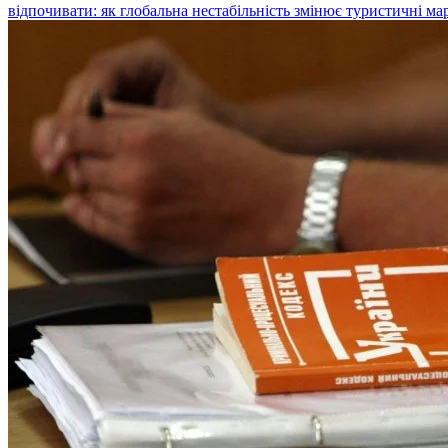
відпочивати: як глобальна нестабільність змінює туристичні м