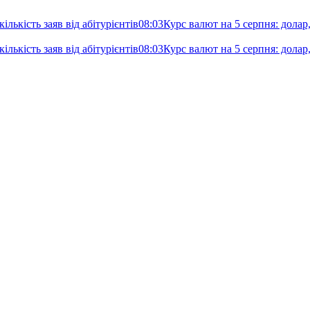
лькість заяв від абітурієнтів
08:03
Курс валют на 5 серпня: долар
лькість заяв від абітурієнтів
08:03
Курс валют на 5 серпня: долар