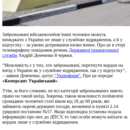
Заброньовані військовозобов’язані чоловіки можуть
виїжджати з України не лише у службове відрядження, а й у
відпустку – за умови дотримання низки вимог. Про це в етері
телемарафону повідомив речник
Державної прикордонної
служби
Андрій Демченко 8 червня.
“Можливість є у тих, хто заброньовані, перетнути кордон на
виїзд з України як у службове відрядження, так і у відпустку”,
– заявив Демченко, цитує
“Укрінформ”.
Про це передає
«Комерсант Український»
.
Утім, за його словами, не всі категорії заброньованих мають
право на такий виїзд. Зокрема, також можливості позбавлені
громадяни чоловічої статі віком від 18 до 60 років, які
займають окремі державні посади, визначені в пункті 2.14
урядової постанови №57. Якщо відповідна установа подала
інформацію про них до ДПСУ, то такі особи можуть виїхати за
кордон лише у службове відрядження.