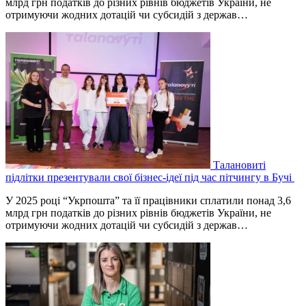
млрд грн податків до різних рівнів бюджетів України, не
отримуючи жодних дотацій чи субсидій з держав…
Талановиті
підлітки презентували свої бізнес-ідеї під час пітчингу в Бучі
У 2025 році “Укрпошта” та її працівники сплатили понад 3,6
млрд грн податків до різних рівнів бюджетів України, не
отримуючи жодних дотацій чи субсидій з держав…