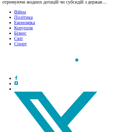
отримуючи жодних дотацій чи субсидій з держав…
Війна
Політика
Економіка
Корупція
Бізнес
Світ
Спорт