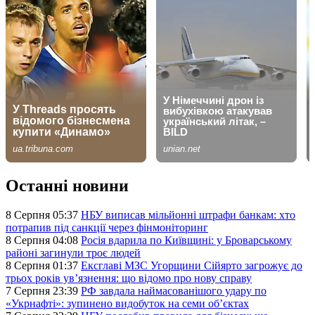
Останні новини
8 Серпня 05:37
НБУ виписав мільйонні штрафи банкам: хто
потрапив під санкції через фінмоніторинг
8 Серпня 04:08
Росія вдарила по Київщині: у Броварському
районі загинули троє людей
8 Серпня 01:37
Ексглаві МЗС Угорщини Сійярто загрожує до
трьох років ув’язнення: що відомо про нову справу
7 Серпня 23:39
РФ завдала наймасованішого удару по
«Укрнафті»: зупинено видобуток на семи об’єктах