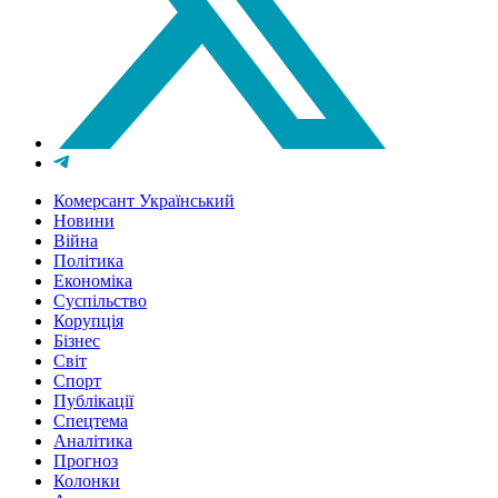
Комерсант Український
Новини
Війна
Політика
Економіка
Суспільство
Корупція
Бізнес
Світ
Спорт
Публікації
Спецтема
Аналітика
Прогноз
Колонки