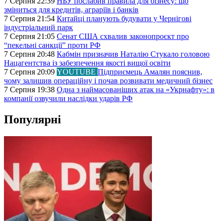
7 Серпня 22:39
НБУ послабив правила для бізнесу: що
зміниться для кредитів, аграріїв і банків
7 Серпня 21:54
Китайці планують будувати у Чернігові
індустріальний парк
7 Серпня 21:05
Сенат США схвалив законопроєкт про
“пекельні санкції” проти РФ
7 Серпня 20:48
Кабмін призначив Наталію Стукало головою
Нацагентства із забезпечення якості вищої освіти
7 Серпня 20:09
YOUTUBE
Підприємець Амалян пояснив,
чому залишив операційну і почав розвивати медичний бізнес
7 Серпня 19:38
Одна з наймасованіших атак на «Укрнафту»: в
компанії озвучили наслідки ударів РФ
Популярні