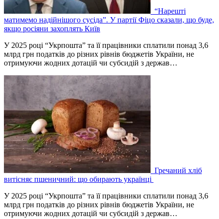
“Нарешті
матимемо надійнішого сусіда”. У партії Фіцо сказали, що буде,
якщо росіяни захоплять Київ
У 2025 році “Укрпошта” та її працівники сплатили понад 3,6
млрд грн податків до різних рівнів бюджетів України, не
отримуючи жодних дотацій чи субсидій з держав…
Гречаний хліб
витісняє пшеничний: що обирають українці
У 2025 році “Укрпошта” та її працівники сплатили понад 3,6
млрд грн податків до різних рівнів бюджетів України, не
отримуючи жодних дотацій чи субсидій з держав…