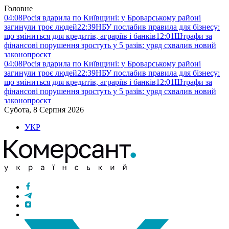
Головне
04:08
Росія вдарила по Київщині: у Броварському районі
загинули троє людей
22:39
НБУ послабив правила для бізнесу:
що зміниться для кредитів, аграріїв і банків
12:01
Штрафи за
фінансові порушення зростуть у 5 разів: уряд схвалив новий
законопроєкт
04:08
Росія вдарила по Київщині: у Броварському районі
загинули троє людей
22:39
НБУ послабив правила для бізнесу:
що зміниться для кредитів, аграріїв і банків
12:01
Штрафи за
фінансові порушення зростуть у 5 разів: уряд схвалив новий
законопроєкт
Субота, 8 Серпня 2026
УКР