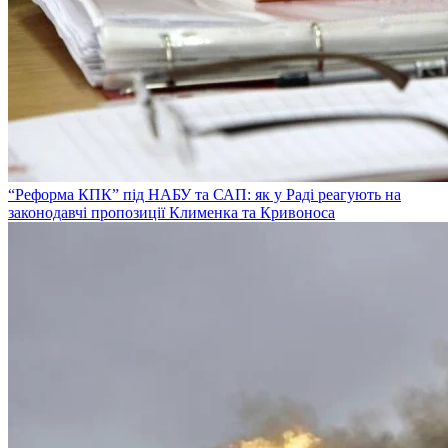
“Реформа КПК” під НАБУ та САП: як у Раді реагують на
законодавчі пропозиції Клименка та Кривоноса