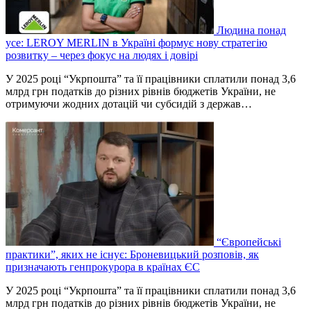
Людина понад
усе: LEROY MERLIN в Україні формує нову стратегію
розвитку – через фокус на людях і довірі
У 2025 році “Укрпошта” та її працівники сплатили понад 3,6
млрд грн податків до різних рівнів бюджетів України, не
отримуючи жодних дотацій чи субсидій з держав…
“Європейські
практики”, яких не існує: Броневицький розповів, як
призначають генпрокурора в країнах ЄС
У 2025 році “Укрпошта” та її працівники сплатили понад 3,6
млрд грн податків до різних рівнів бюджетів України, не