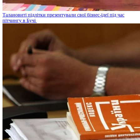
Талановиті підлітки презентували свої бізнес-ідеї під час
пітчингу в Бучі