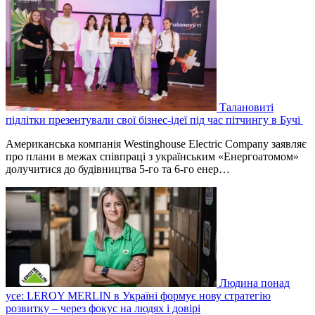
Талановиті
підлітки презентували свої бізнес-ідеї під час пітчингу в Бучі
Американська компанія Westinghouse Electric Company заявляє
про плани в межах співпраці з українським «Енергоатомом»
долучитися до будівництва 5-го та 6-го енер…
Людина понад
усе: LEROY MERLIN в Україні формує нову стратегію
розвитку – через фокус на людях і довірі