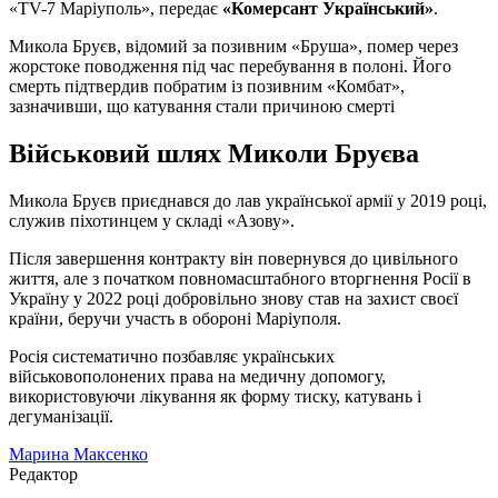
«TV-7 Маріуполь», передає
«Комерсант Український»
.
Микола Бруєв, відомий за позивним «Бруша», помер через
жорстоке поводження під час перебування в полоні. Його
смерть підтвердив побратим із позивним «Комбат»,
зазначивши, що катування стали причиною смерті
Військовий шлях Миколи Бруєва
Микола Бруєв приєднався до лав української армії у 2019 році,
служив піхотинцем у складі «Азову».
Після завершення контракту він повернувся до цивільного
життя, але з початком повномасштабного вторгнення Росії в
Україну у 2022 році добровільно знову став на захист своєї
країни, беручи участь в обороні Маріуполя.
Росія систематично позбавляє українських
військовополонених права на медичну допомогу,
використовуючи лікування як форму тиску, катувань і
дегуманізації.
Марина Максенко
Редактор