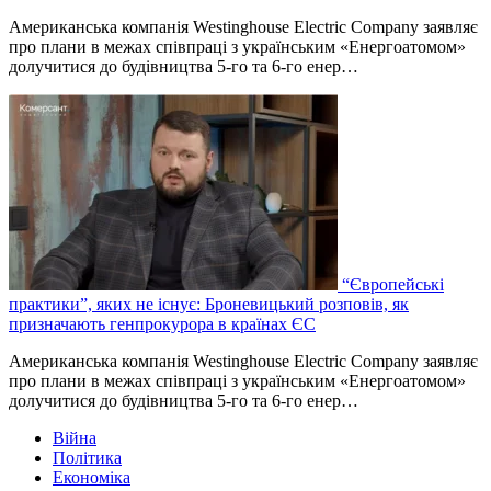
Американська компанія Westinghouse Electric Company заявляє
про плани в межах співпраці з українським «Енергоатомом»
долучитися до будівництва 5-го та 6-го енер…
“Європейські
практики”, яких не існує: Броневицький розповів, як
призначають генпрокурора в країнах ЄС
Американська компанія Westinghouse Electric Company заявляє
про плани в межах співпраці з українським «Енергоатомом»
долучитися до будівництва 5-го та 6-го енер…
Війна
Політика
Економіка