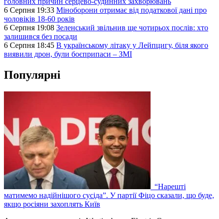
головних причин серцево-судинних захворювань
6 Серпня 19:33
Міноборони отримає від податкової дані про
чоловіків 18-60 років
6 Серпня 19:08
Зеленський звільнив ще чотирьох послів: хто
залишився без посади
6 Серпня 18:45
В українському літаку у Лейпцигу, біля якого
виявили дрон, були боєприпаси – ЗМІ
Популярні
“Нарешті
матимемо надійнішого сусіда”. У партії Фіцо сказали, що буде,
якщо росіяни захоплять Київ