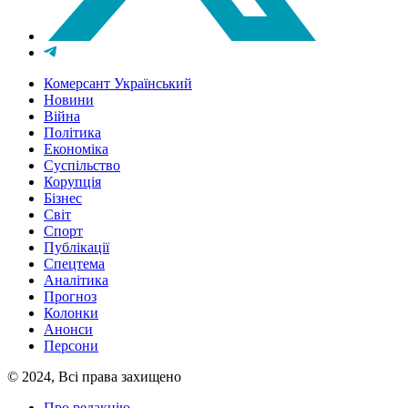
Комерсант Український
Новини
Війна
Політика
Економіка
Суспільство
Корупція
Бізнес
Світ
Спорт
Публікації
Спецтема
Аналітика
Прогноз
Колонки
Анонси
Персони
© 2024, Всі права захищено
Про редакцію