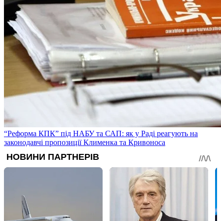
“Реформа КПК” під НАБУ та САП: як у Раді реагують на
законодавчі пропозиції Клименка та Кривоноса