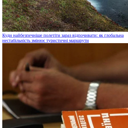
Куди найбезпечніше полетіти зараз відпочивати: як глобальна
нестабільність змінює туристичні маршрути