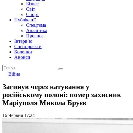
Бізнес
Світ
Спорт
Публікації
Спецтема
Аналітика
Прогноз
Інтерв’ю
Спецпроєкти
Колонки
Анонси
Війна
Загинув через катування у
російському полоні: помер захисник
Маріуполя Микола Бруєв
16 Червня 17:24