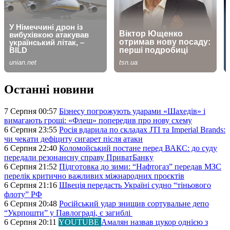
Останні новини
7 Серпня 00:57
Бізнесу погрожують ударами «Шахедів» і
вимагають гроші: «Флеш» попередив про нову схему
6 Серпня 23:55
Росія вдарила по складах JTI та Imperial Brands:
чи чекати дефіциту сигарет після атаки
6 Серпня 22:40
Коломойський постане перед ВАКС: до суду
передали резонансну справу ПриватБанку
6 Серпня 21:52
Підготовка до зими: “Нафтогаз” передав МЗС
перелік критично важливих міжнародних проєктів
6 Серпня 21:16
Швеція передасть Україні судно “тіньового
флоту” РФ
6 Серпня 20:48
Російський удар знищив сортувальне депо
“Укрпошти” у Павлограді, є загиблі
6 Серпня 20:11
YOUTUBE
Амалян назвав цукор однією з