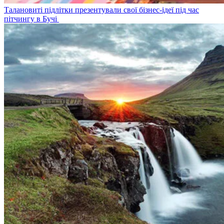
Талановиті підлітки презентували свої бізнес-ідеї під час
пітчингу в Бучі