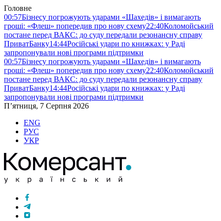
Головне
00:57
Бізнесу погрожують ударами «Шахедів» і вимагають
гроші: «Флеш» попередив про нову схему
22:40
Коломойський
постане перед ВАКС: до суду передали резонансну справу
ПриватБанку
14:44
Російські удари по книжках: у Раді
запропонували нові програми підтримки
00:57
Бізнесу погрожують ударами «Шахедів» і вимагають
гроші: «Флеш» попередив про нову схему
22:40
Коломойський
постане перед ВАКС: до суду передали резонансну справу
ПриватБанку
14:44
Російські удари по книжках: у Раді
запропонували нові програми підтримки
П’ятниця, 7 Серпня 2026
ENG
РУС
УКР