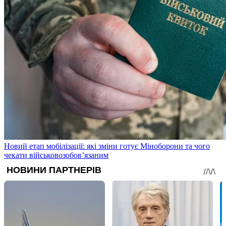
Новий етап мобілізації: які зміни готує Міноборони та чого
чекати військовозобов’язаним