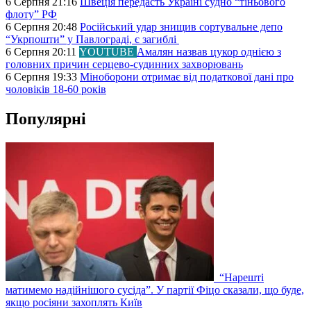
6 Серпня 21:16
Швеція передасть Україні судно “тіньового
флоту” РФ
6 Серпня 20:48
Російський удар знищив сортувальне депо
“Укрпошти” у Павлограді, є загиблі
6 Серпня 20:11
YOUTUBE
Амалян назвав цукор однією з
головних причин серцево-судинних захворювань
6 Серпня 19:33
Міноборони отримає від податкової дані про
чоловіків 18-60 років
Популярні
“Нарешті
матимемо надійнішого сусіда”. У партії Фіцо сказали, що буде,
якщо росіяни захоплять Київ