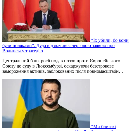
“Їх убили, бо вони
були поляками”: Дуда відзначився черговою заявою про
Волинську трагедію
Центральний банк росії подав позов проти Європейського
Союзу до суду в Люксембурзі, оскаржуючи безстрокове
замороження активів, заблокованих після повномасштабн…
“Ми близькі