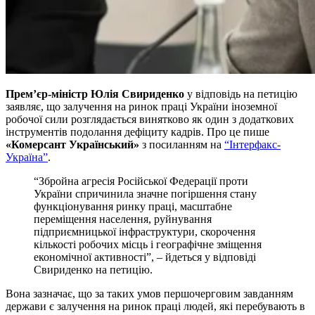
Прем’єр-міністр Юлія Свириденко
у відповідь на петицію
заявляє, що залучення на ринок праці України іноземної
робочої сили розглядається винятково як один з додаткових
інструментів подолання дефіциту кадрів. Про це пише
«Комерсант Український»
з посиланням на
“Інтерфакс-
Україна”
.
“Збройна агресія Російської Федерації проти
України спричинила значне погіршення стану
функціонування ринку праці, масштабне
переміщення населення, руйнування
підприємницької інфраструктури, скорочення
кількості робочих місць і географічне зміщення
економічної активності”, – йдеться у відповіді
Свириденко на петицію.
Вона зазначає, що за таких умов першочерговим завданням
держави є залучення на ринок праці людей, які перебувають в