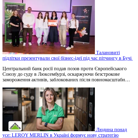
Талановиті
підлітки презентували свої бізнес-ідеї під час пітчингу в Бучі
Центральний банк росії подав позов проти Європейського
Союзу до суду в Люксембурзі, оскаржуючи безстрокове
замороження активів, заблокованих після повномасштабн…
Людина понад
усе: LEROY MERLIN в Україні формує нову стратегію