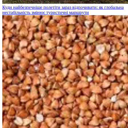
Куди найбезпечніше полетіти зараз відпочивати: як глобальна
нестабільність змінює туристичні маршрути