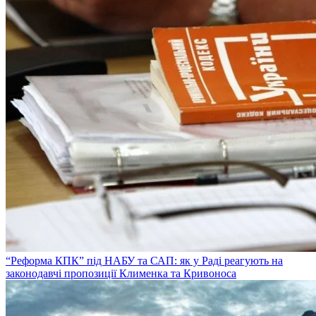
“Реформа КПК” під НАБУ та САП: як у Раді реагують на
законодавчі пропозиції Клименка та Кривоноса