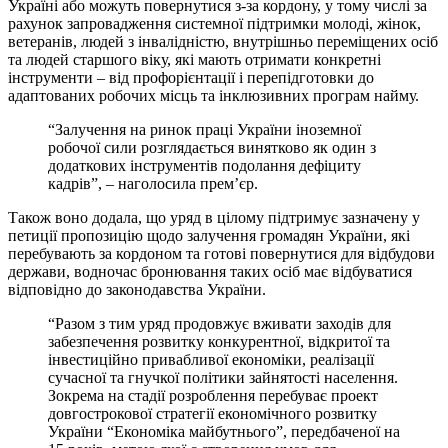
Україні або можуть повернутися з-за кордону, у тому числі за
рахунок запровадження системної підтримки молоді, жінок,
ветеранів, людей з інвалідністю, внутрішньо переміщених осіб
та людей старшого віку, які мають отримати конкретні
інструменти – від профорієнтації і перепідготовки до
адаптованих робочих місць та інклюзивних програм найму.
“Залучення на ринок праці України іноземної
робочої сили розглядається винятково як один з
додаткових інструментів подолання дефіциту
кадрів”, – наголосила прем’єр.
Також воно додала, що уряд в цілому підтримує зазначену у
петиції пропозицію щодо залучення громадян України, які
перебувають за кордоном та готові повернутися для відбудови
держави, водночас бронювання таких осіб має відбуватися
відповідно до законодавства України.
“Разом з тим уряд продовжує вживати заходів для
забезпечення розвитку конкурентної, відкритої та
інвестиційно привабливої економіки, реалізації
сучасної та гнучкої політики зайнятості населення.
Зокрема на стадії розроблення перебуває проект
довгострокової стратегії економічного розвитку
України “Економіка майбутнього”, передбаченої на