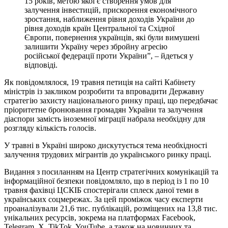
15 років, метою якої є створення умов для
залучення інвестицій, прискорення економічного
зростання, наближення рівня доходів України до
рівня доходів країн Центральної та Східної
Європи, повернення українців, які були вимушені
залишити Україну через збройну агресію
російської федерації проти України”, – йдеться у
відповіді.
Як повідомлялося, 19 травня петиція на сайті Кабінету
міністрів із закликом розробити та впровадити Державну
стратегію захисту національного ринку праці, що передбачає
пріоритетне бронювання громадян України та залучення
діаспори замість іноземної міграції набрала необхідну для
розгляду кількість голосів.
У травні в Україні широко дискутується тема необхідності
залучення трудових мігрантів до українського ринку праці.
Видання з посиланням на Центр стратегічних комунікацій та
інформаційної безпеки повідомляло, що в період із 1 по 10
травня фахівці ЦСКІБ спостерігали сплеск даної теми в
українських соцмережах. За цей проміжок часу експерти
проаналізували 21,6 тис. публікацій, розміщених на 13,8 тис.
унікальних ресурсів, зокрема на платформах Facebook,
Telegram, X, TikTok, YouTube, а також на новинних та