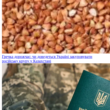
Гречка дорожчає: чи доведеться Україні закуповувати
російську крупу у Казахстані