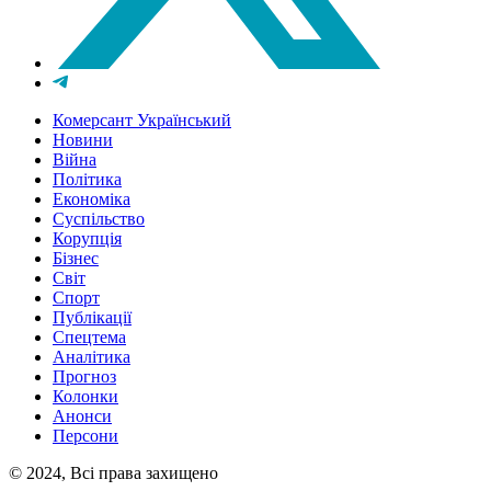
Комерсант Український
Новини
Війна
Політика
Економіка
Суспільство
Корупція
Бізнес
Світ
Спорт
Публікації
Спецтема
Аналітика
Прогноз
Колонки
Анонси
Персони
© 2024, Всі права захищено