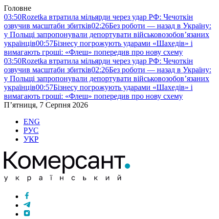
Головне
03:50
Rozetka втратила мільярди через удар РФ: Чечоткін
озвучив масштаби збитків
02:26
Без роботи — назад в Україну:
у Польщі запропонували депортувати військовозобов’язаних
українців
00:57
Бізнесу погрожують ударами «Шахедів» і
вимагають гроші: «Флеш» попередив про нову схему
03:50
Rozetka втратила мільярди через удар РФ: Чечоткін
озвучив масштаби збитків
02:26
Без роботи — назад в Україну:
у Польщі запропонували депортувати військовозобов’язаних
українців
00:57
Бізнесу погрожують ударами «Шахедів» і
вимагають гроші: «Флеш» попередив про нову схему
П’ятниця, 7 Серпня 2026
ENG
РУС
УКР