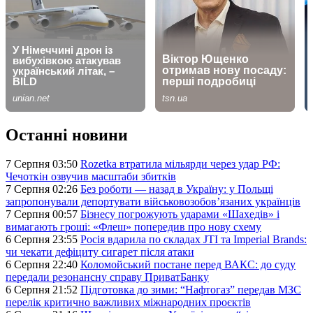
Останні новини
7 Серпня 03:50
Rozetka втратила мільярди через удар РФ:
Чечоткін озвучив масштаби збитків
7 Серпня 02:26
Без роботи — назад в Україну: у Польщі
запропонували депортувати військовозобов’язаних українців
7 Серпня 00:57
Бізнесу погрожують ударами «Шахедів» і
вимагають гроші: «Флеш» попередив про нову схему
6 Серпня 23:55
Росія вдарила по складах JTI та Imperial Brands:
чи чекати дефіциту сигарет після атаки
6 Серпня 22:40
Коломойський постане перед ВАКС: до суду
передали резонансну справу ПриватБанку
6 Серпня 21:52
Підготовка до зими: “Нафтогаз” передав МЗС
перелік критично важливих міжнародних проєктів