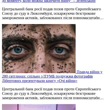
до моменту, коли можна закінчити війну” – Зеленський
Центральний банк росії подав позов проти Європейського
Союзу до суду в Люксембурзі, оскаржуючи безстрокове
замороження активів, заблокованих після повномасштабн…
Правда війни у
280 світлинах: спільно з ПУМБ подружжя фотографів
Лібертових презентували книгу «Очі війни»
Центральний банк росії подав позов проти Європейського
Союзу до суду в Люксембурзі, оскаржуючи безстрокове
замороження активів, заблокованих після повномасштабн…