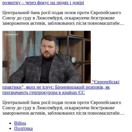
розвитку – через фокус на людях і довірі
Центральний банк росії подав позов проти Європейського
Союзу до суду в Люксембурзі, оскаржуючи безстрокове
замороження активів, заблокованих після повномасштабн…
“Європейські
практики”, яких не існує: Броневицький розповів, як
призначають генпрокурора в країнах ЄС
Центральний банк росії подав позов проти Європейського
Союзу до суду в Люксембурзі, оскаржуючи безстрокове
замороження активів, заблокованих після повномасштабн…
Війна
Політика