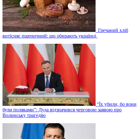
Гречаний хліб
витісняє пшеничний: що обирають українці
“Їх убили, бо вони
були поляками”: Дуда відзначився черговою заявою про
Волинську трагедію