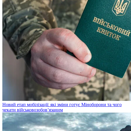
Новий етап мобілізації: які зміни готує Міноборони та чого
чекати військовозобов’язаним