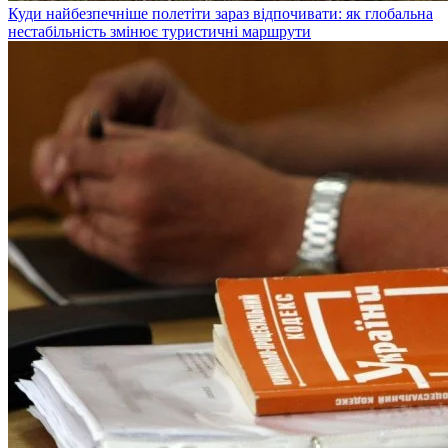
Куди найбезпечніше полетіти зараз відпочивати: як глобальна
нестабільність змінює туристичні маршрути