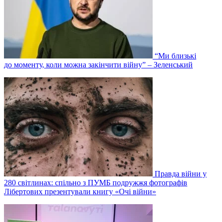
“Ми близькі
до моменту, коли можна закінчити війну” – Зеленський
Правда війни у
280 світлинах: спільно з ПУМБ подружжя фотографів
Лібертових презентували книгу «Очі війни»