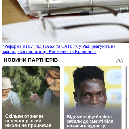
“Реформа КПК” під НАБУ та САП: як у Раді реагують на
законодавчі пропозиції Клименка та Кривоноса