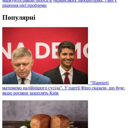
маркують ракові біопсії в українських лабораторіях, і яке є
рішення цієї проблеми
Популярні
“Нарешті
матимемо надійнішого сусіда”. У партії Фіцо сказали, що буде,
якщо росіяни захоплять Київ