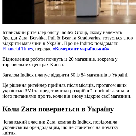
Іспанський ритейлер одягу Inditex Group, якому належать
бренди Zara, Bershka, Pull & Bear та Stradivarius, готується знов
відкрити магазини в Україні. Про це Inditex повідомляє
Financial Times
, передає
«Комерсант український»
Відновлення роботи почнуть із 20 магазинів, зокрема у
торговельних центрах Києва.
Загалом Inditex планує відкрити 50 із 84 магазинів в Україні.
Це рішення ритейлер прийняв після місяців, протягом яких
українські ЗМІ та представники роздрібної торгівлі засипали
його питаннями про те, коли він знову відкриє свої магазини.
Коли Zara повернеться в Україну
Іспанський власник Zara, компанія Inditex, повідомила
українським орендодавцям, що це станеться на початку
квітня.