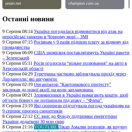
Останні новини
9 Серпня 08:14
Україна погодилася відмовитися від атак на
неросійські танкери в Чорному морі – ЗМІ
9 Серпня 07:15
Росіянам у 9 разів підняли плату за відмову від
громадянства
9 Серпня 06:09
США щомісяця поставлятимуть Україні ракети
– Зеленський
9 Серпня 05:11
Росія оголосила “вільне полювання” на авто в
Херсонській області
9 Серпня 04:29
Туреччина частково заблокувала прохід через
Дарданелли: які аргументи
9 Серпня 02:19
Організатор “Картонкового протесту”
закликав до нової акції: на коли запланована
9 Серпня 00:21
Зловмисники в Україні вимагають кошти, щоб
об’єкти бізнесу не потрапили під атаку – “Флеш”
8 Серпня 23:19
Які сюрпризи підготувала погода українцям на
9 серпня: прогноз синоптиків
8 Серпня 22:12
ЄС вніс до Фонду підтримки енергетики
України додаткові 30 млн євро
8 Серпня 21:16
YOUTUBE
Лікар Амалян розповів, як вручну