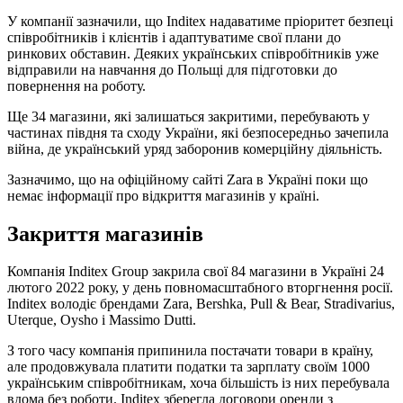
У компанії зазначили, що Inditex надаватиме пріоритет безпеці
співробітників і клієнтів і адаптуватиме свої плани до
ринкових обставин. Деяких українських співробітників уже
відправили на навчання до Польщі для підготовки до
повернення на роботу.
Ще 34 магазини, які залишаться закритими, перебувають у
частинах півдня та сходу України, які безпосередньо зачепила
війна, де український уряд заборонив комерційну діяльність.
Зазначимо, що на офіційному сайті Zara в Україні поки що
немає інформації про відкриття магазинів у країні.
Закриття магазинів
Компанія Inditex Group закрила свої 84 магазини в Україні 24
лютого 2022 року, у день повномасштабного вторгнення росії.
Inditex володіє брендами Zara, Bershka, Pull & Bear, Stradivarius,
Uterque, Oysho і Massimo Dutti.
З того часу компанія припинила постачати товари в країну,
але продовжувала платити податки та зарплату своїм 1000
українським співробітникам, хоча більшість із них перебувала
вдома без роботи. Inditex зберегла договори оренди з