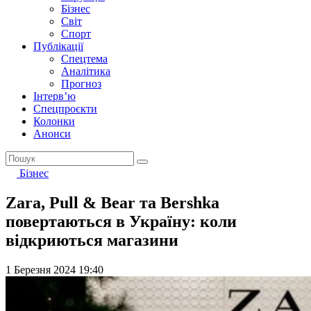
Бізнес
Світ
Спорт
Публікації
Спецтема
Аналітика
Прогноз
Інтерв’ю
Спецпроєкти
Колонки
Анонси
Бізнес
Zara, Pull & Bear та Bershka
повертаються в Україну: коли
відкриються магазини
1 Березня 2024 19:40