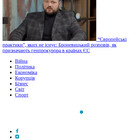
“Європейські
практики”, яких не існує: Броневицький розповів, як
призначають генпрокурора в країнах ЄС
Війна
Політика
Економіка
Корупція
Бізнес
Світ
Спорт