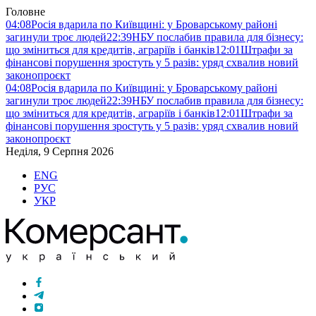
Головне
04:08
Росія вдарила по Київщині: у Броварському районі
загинули троє людей
22:39
НБУ послабив правила для бізнесу:
що зміниться для кредитів, аграріїв і банків
12:01
Штрафи за
фінансові порушення зростуть у 5 разів: уряд схвалив новий
законопроєкт
04:08
Росія вдарила по Київщині: у Броварському районі
загинули троє людей
22:39
НБУ послабив правила для бізнесу:
що зміниться для кредитів, аграріїв і банків
12:01
Штрафи за
фінансові порушення зростуть у 5 разів: уряд схвалив новий
законопроєкт
Неділя, 9 Серпня 2026
ENG
РУС
УКР