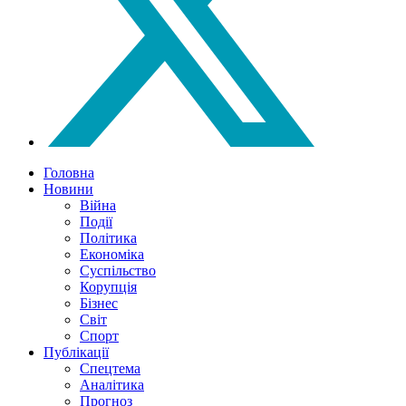
Головна
Новини
Війна
Події
Політика
Економіка
Суспільство
Корупція
Бізнес
Світ
Спорт
Публікації
Спецтема
Аналітика
Прогноз