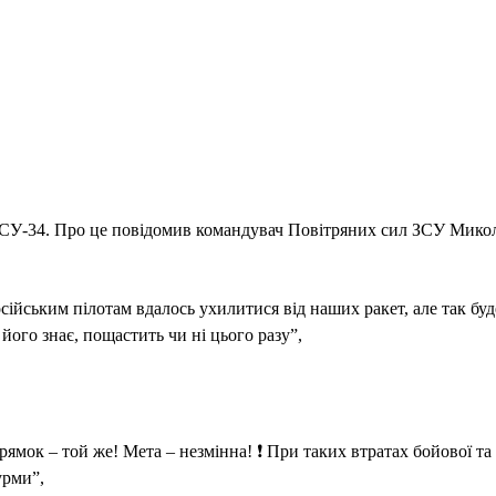
и СУ-34. Про це повідомив командувач Повітряних сил ЗСУ Мико
ійським пілотам вдалось ухилитися від наших ракет, але так бу
його знає, пощастить чи ні цього разу”,
мок – той же! Мета – незмінна! ❗️ При таких втратах бойової та 
урми”,