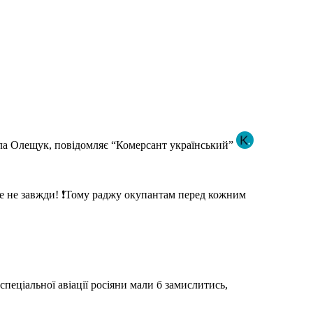
ла Олещук, повідомляє “Комерсант український”
де не завжди! ❗️Тому раджу окупантам перед кожним
спеціальної авіації росіяни мали б замислитись,