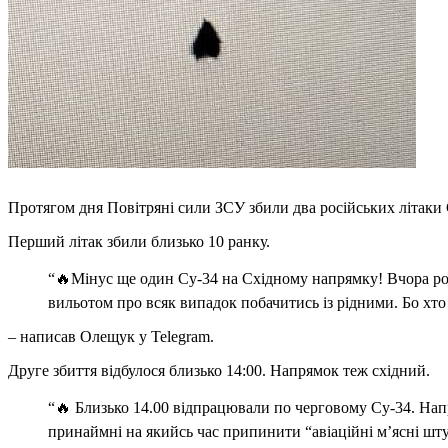
Протягом дня Повітряні сили ЗСУ збили два російських літак
Перший літак збили близько 10 ранку.
“🔥Мінус ще один Су-34 на Східному напрямку! Вчора рос
вильотом про всяк випадок побачитись із рідними. Бо хто 
– написав Олещук у Telegram.
Друге збиття відбулося близько 14:00. Напрямок теж східний.
“🔥 Близько 14.00 відпрацювали по черговому Су-34. Напря
принаймні на якийсь час припинити “авіаційні м’ясні шт