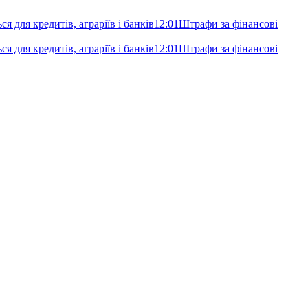
я для кредитів, аграріїв і банків
12:01
Штрафи за фінансові
я для кредитів, аграріїв і банків
12:01
Штрафи за фінансові