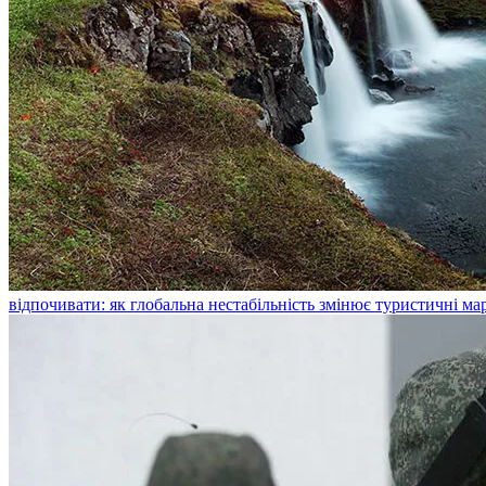
відпочивати: як глобальна нестабільність змінює туристичні м