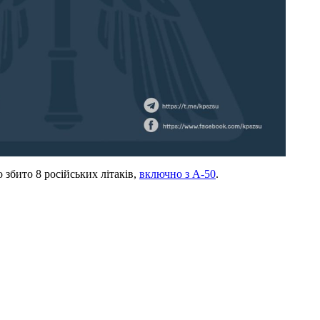
 збито 8 російських літаків,
включно з А-50
.