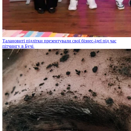
Талановиті підлітки презентували свої бізнес-ідеї під час
пітчингу в Бучі