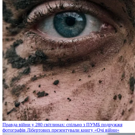
Правда війни у 280 світлинах: спільно з ПУМБ подружжя
фотографів Лібертових презентували книгу «Очі війни»