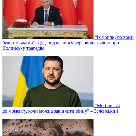
“Їх убили, бо вони
були поляками”: Дуда відзначився черговою заявою про
Волинську трагедію
“Ми близькі
до моменту, коли можна закінчити війну” – Зеленський