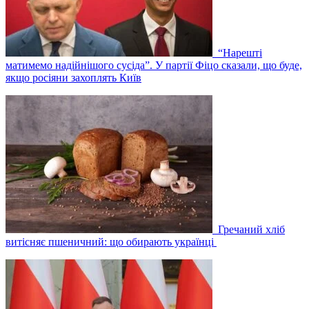
“Нарешті
матимемо надійнішого сусіда”. У партії Фіцо сказали, що буде,
якщо росіяни захоплять Київ
Гречаний хліб
витісняє пшеничний: що обирають українці