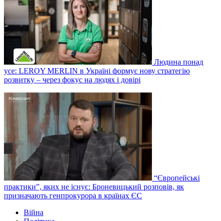
Людина понад
усе: LEROY MERLIN в Україні формує нову стратегію
розвитку – через фокус на людях і довірі
“Європейські
практики”, яких не існує: Броневицький розповів, як
призначають генпрокурора в країнах ЄС
Війна