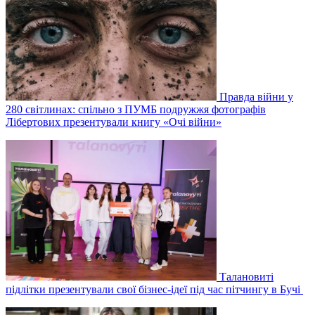
Правда війни у
280 світлинах: спільно з ПУМБ подружжя фотографів
Лібертових презентували книгу «Очі війни»
Талановиті
підлітки презентували свої бізнес-ідеї під час пітчингу в Бучі