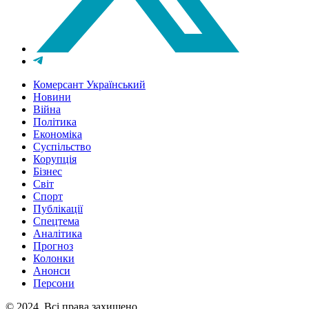
Комерсант Український
Новини
Війна
Політика
Економіка
Суспільство
Корупція
Бізнес
Світ
Спорт
Публікації
Спецтема
Аналітика
Прогноз
Колонки
Анонси
Персони
© 2024, Всі права захищено