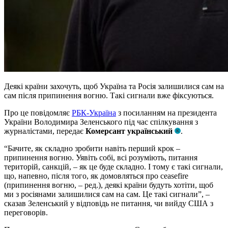
Деякі країни захочуть, щоб Україна та Росія залишилися сам на
сам після припинення вогню. Такі сигнали вже фіксуються.
Про це повідомляє
РБК-Україна
з посиланням на президента
України Володимира Зеленського під час спілкування з
журналістами, передає
Комерсант український
.
“Бачите, як складно зробити навіть перший крок –
припинення вогню. Уявіть собі, всі розуміють, питання
територій, санкцій, – як це буде складно. І тому є такі сигнали,
що, напевно, після того, як домовляться про ceasefire
(припинення вогню, – ред.), деякі країни будуть хотіти, щоб
ми з росіянами залишилися сам на сам. Це такі сигнали”, –
сказав Зеленський у відповідь не питання, чи вийду США з
переговорів.