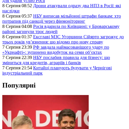
для ударів углиб Росії
8 Серпня 08:52
Дрони атакували одразу два НПЗ в Росії: які
наслідки
8 Серпня 05:37
НБУ виписав мільйонні штрафи банкам: хто
потрапив під санкції через фінмоніторинг
8 Серпня 04:08
Росія вдарила по Київщині: у Броварському
районі загинули троє людей
8 Серпня 01:37
Ексглаві МЗС Угорщини Сійярто загрожує до
трьох років ув’язнення: що відомо про нову справу
7 Серпня 23:39
РФ завдала наймасованішого удару по
«Укрнафті»: зупинено видобуток на семи об’єктах
7 Серпня 22:39
НБУ послабив правила для бізнесу: що
зміниться для кредитів, аграріїв і банків
7 Серпня 21:54
Китайці планують будувати у Чернігові
індустріальний парк
Популярні