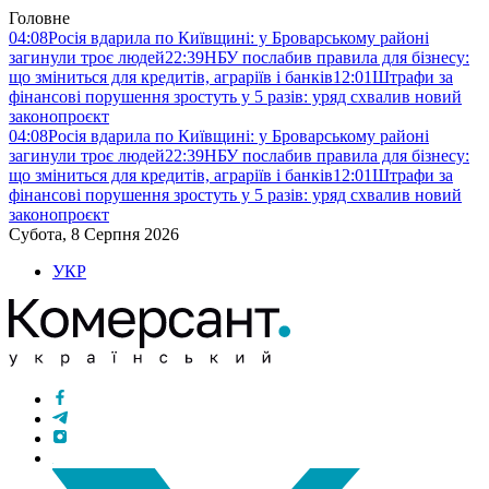
Головне
04:08
Росія вдарила по Київщині: у Броварському районі
загинули троє людей
22:39
НБУ послабив правила для бізнесу:
що зміниться для кредитів, аграріїв і банків
12:01
Штрафи за
фінансові порушення зростуть у 5 разів: уряд схвалив новий
законопроєкт
04:08
Росія вдарила по Київщині: у Броварському районі
загинули троє людей
22:39
НБУ послабив правила для бізнесу:
що зміниться для кредитів, аграріїв і банків
12:01
Штрафи за
фінансові порушення зростуть у 5 разів: уряд схвалив новий
законопроєкт
Субота, 8 Серпня 2026
УКР