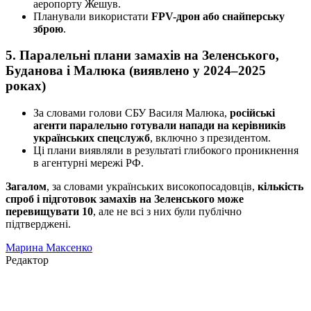
аеропорту Жешув.
Планували використати
FPV-дрон або снайперську
зброю
.
5.
Паралельні плани замахів на Зеленського,
Буданова і Малюка (виявлено у 2024–2025
роках)
За словами голови СБУ Василя Малюка,
російські
агенти паралельно готували напади на керівників
українських спецслужб
, включно з президентом.
Ці плани виявляли в результаті глибокого проникнення
в агентурні мережі РФ.
Загалом
, за словами українських високопосадовців,
кількість
спроб і підготовок замахів на Зеленського може
перевищувати 10
, але не всі з них були публічно
підтверджені.
Марина Максенко
Редактор