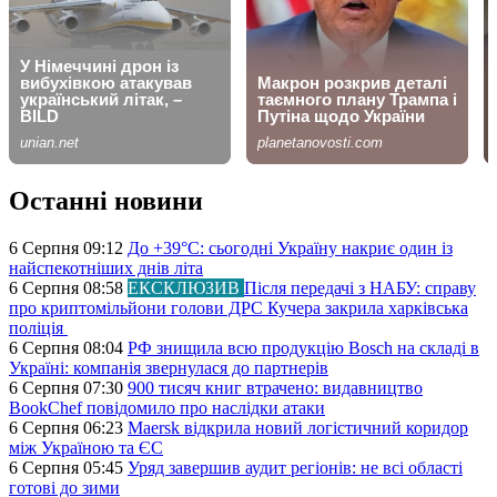
Останні новини
6 Серпня 09:12
До +39°C: сьогодні Україну накриє один із
найспекотніших днів літа
6 Серпня 08:58
ЕКСКЛЮЗИВ
Після передачі з НАБУ: справу
про криптомільйони голови ДРС Кучера закрила харківська
поліція
6 Серпня 08:04
РФ знищила всю продукцію Bosch на складі в
Україні: компанія звернулася до партнерів
6 Серпня 07:30
900 тисяч книг втрачено: видавництво
BookChef повідомило про наслідки атаки
6 Серпня 06:23
Maersk відкрила новий логістичний коридор
між Україною та ЄС
6 Серпня 05:45
Уряд завершив аудит регіонів: не всі області
готові до зими