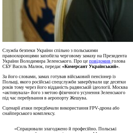
Служба безпеки України спільно з польськими
правоохоронцями запобігла черговому замаху на Президента
України Володимира Зеленського. Про це
повідомив
голова
СБУ Василь Малюк, передає
«Комерсант Український»
.
За його словами, замах готував військовий пенсіонер із
Польщі, якого російські спецслужби завербували ще десятки
років тому через його відданість радянській ідеології. Москва
«активувала» його з метою фізичного усунення Зеленського
під час перебування в аеропорту Жешува.
Сценарії атаки передбачали використання FPV-дрона або
снайперського комплексу.
«Спрацювали злагоджено й професійно. Польські