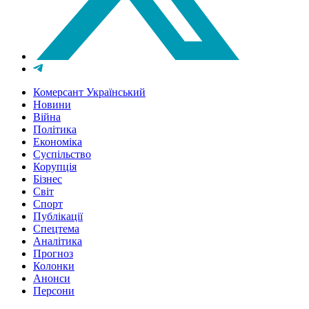
Комерсант Український
Новини
Війна
Політика
Економіка
Суспільство
Корупція
Бізнес
Світ
Спорт
Публікації
Спецтема
Аналітика
Прогноз
Колонки
Анонси
Персони