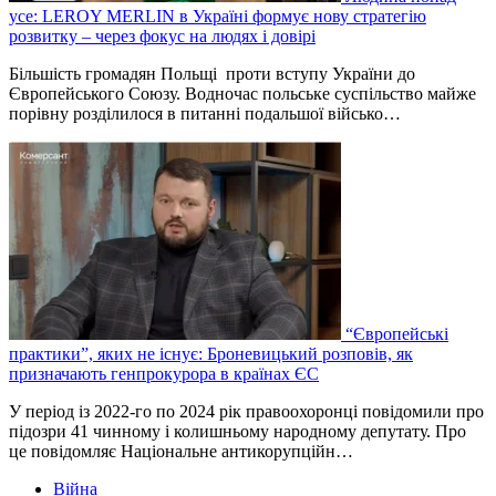
усе: LEROY MERLIN в Україні формує нову стратегію
розвитку – через фокус на людях і довірі
Більшість громадян Польщі проти вступу України до
Європейського Союзу. Водночас польське суспільство майже
порівну розділилося в питанні подальшої військо…
“Європейські
практики”, яких не існує: Броневицький розповів, як
призначають генпрокурора в країнах ЄС
У період із 2022-го по 2024 рік правоохоронці повідомили про
підозри 41 чинному і колишньому народному депутату. Про
це повідомляє Національне антикорупційн…
Війна