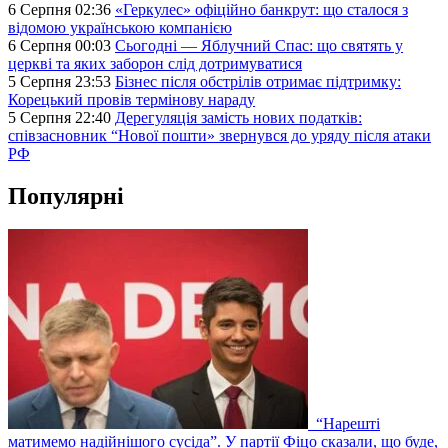
6 Серпня 02:36
«Геркулес» офіційно банкрут: що сталося з
відомою українською компанією
6 Серпня 00:03
Сьогодні — Яблучний Спас: що святять у
церкві та яких заборон слід дотримуватися
5 Серпня 23:53
Бізнес після обстрілів отримає підтримку:
Корецький провів термінову нараду
5 Серпня 22:40
Дерегуляція замість нових податків:
співзасновник “Нової пошти» звернувся до уряду після атаки
РФ
Популярні
“Нарешті
матимемо надійнішого сусіда”. У партії Фіцо сказали, що буде,