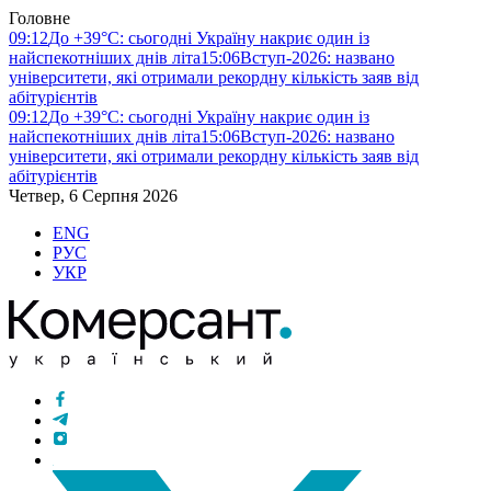
Головне
09:12
До +39°C: сьогодні Україну накриє один із
найспекотніших днів літа
15:06
Вступ-2026: названо
університети, які отримали рекордну кількість заяв від
абітурієнтів
09:12
До +39°C: сьогодні Україну накриє один із
найспекотніших днів літа
15:06
Вступ-2026: названо
університети, які отримали рекордну кількість заяв від
абітурієнтів
Четвер, 6 Серпня 2026
ENG
РУС
УКР