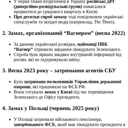
У перші тижні вторгнення в Україну
російські ДРГ
(диверсійно-розвідувальні групи)
намагалися
прорватися до урядового кварталу в Києві.
Про десятки спроб замаху
тоді повідомляли українські
спецслужби та західні медіа (наприклад,
The Times
).
2.
Замах, організований “Вагнером” (весна 2022)
За даними української розвідки,
найманці ПВК
“Вагнер”
отримали завдання ліквідувати Зеленського.
Спроба була зірвана завдяки внутрішній інформації від
росіян, які не підтримували війну.
3.
Весна 2023 року – затримання агентів СБУ
Було
затримано полковників Управління державної
охорони
, які працювали на ФСБ РФ.
Вони готували
замах у Києві
під час переміщення
Зеленського до Офісу президента.
4.
Замах у Польщі (червень 2025 року)
У Польщі затримали військового пенсіонера,
завербованого ФСБ
, який мав ліквідувати президента в