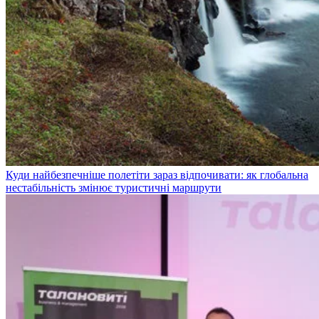
Куди найбезпечніше полетіти зараз відпочивати: як глобальна
нестабільність змінює туристичні маршрути