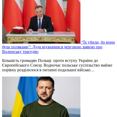
“Їх убили, бо вони
були поляками”: Дуда відзначився черговою заявою про
Волинську трагедію
Більшість громадян Польщі проти вступу України до
Європейського Союзу. Водночас польське суспільство майже
порівну розділилося в питанні подальшої військо…