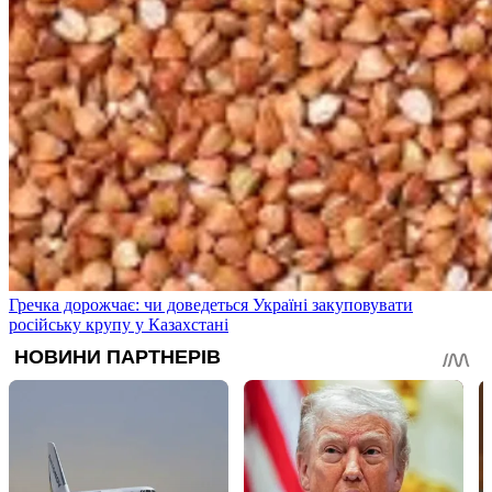
Гречка дорожчає: чи доведеться Україні закуповувати
російську крупу у Казахстані