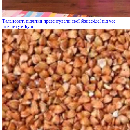
Талановиті підлітки презентували свої бізнес-ідеї під час
пітчингу в Бучі