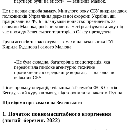
партнери були на висоті», — зазначив Малюк.
Це не перша спроба замаху. Минулого року СБУ викрила двох
полковників Управління державної охорони України, які
працювали на ФСБ і планували вбивство президента. За
словами Малюка, росіяни мали на меті реалізувати атаку під
час проходу Зеленського територією Офісу президента.
Група агентів також готувала замахи на начальника ГУР
Кирила Буданова і самого Малюка.
«Це була складна, багаторічна спецоперація, яка
передбачала глибоке агентурно-технічне
проникнення в середовище ворога», — наголосив
очільник СБУ.
Після провалу операції, очільника 5-ї служби ФСБ Сергія
Бесєду, який курував змову, відсторонили за наказом Путіна.
Що відомо про замахи на Зеленського
1.
Початок повномасштабного вторгнення
(лютий–березень 2022)