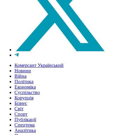
Комерсант Український
Новини
Війна
Політика
Економіка
Суспільство
Корупція
Бізнес
Світ
Спорт
Публікації
Спецтема
Аналітика