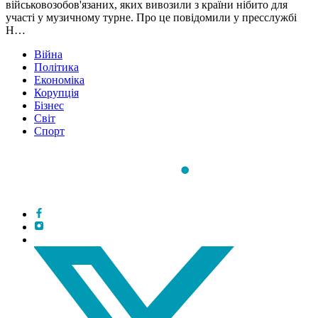
військовозобов'язаних, яких вивозили з країни нібито для
участі у музичному турне. Про це повідомили у пресслужбі
Н…
Війна
Політика
Економіка
Корупція
Бізнес
Світ
Спорт