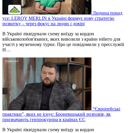
Людина понад
усе: LEROY MERLIN в Україні формує нову стратегію
розвитку – через фокус на людях і довірі
В Україні ліквідували схему виїзду за кордон
військовозобов'язаних, яких вивозили з країни нібито для
участі у музичному турне. Про це повідомили у пресслужбі
Н…
“Європейські
практики”, яких не існує: Броневицький розповів, як
призначають генпрокурора в країнах ЄС
В Україні ліквідували схему виїзду за кордон