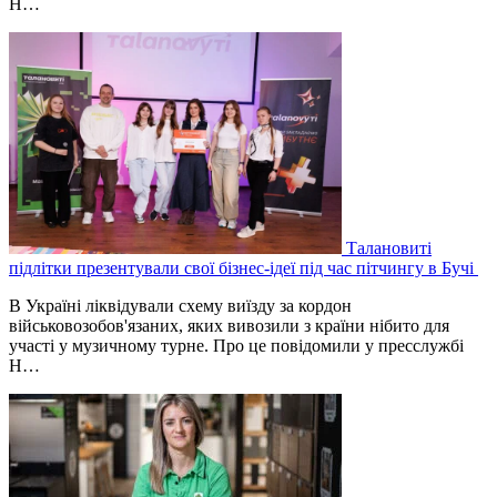
Н…
Талановиті
підлітки презентували свої бізнес-ідеї під час пітчингу в Бучі
В Україні ліквідували схему виїзду за кордон
військовозобов'язаних, яких вивозили з країни нібито для
участі у музичному турне. Про це повідомили у пресслужбі
Н…