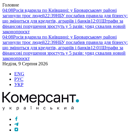
Головне
04:08
Росія вдарила по Київщині: у Броварському районі
загинули троє людей
22:39
НБУ послабив правила для бізнесу:
що зміниться для кредитів, аграріїв і банків
12:01
Штрафи за
фінансові порушення зростуть у 5 разів: уряд схвалив новий
законопроєкт
04:08
Росія вдарила по Київщині: у Броварському районі
загинули троє людей
22:39
НБУ послабив правила для бізнесу:
що зміниться для кредитів, аграріїв і банків
12:01
Штрафи за
фінансові порушення зростуть у 5 разів: уряд схвалив новий
законопроєкт
Неділя, 9 Серпня 2026
ENG
РУС
УКР