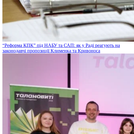
“Реформа КПК” під НАБУ та САП: як у Раді реагують на
законодавчі пропозиції Клименка та Кривоноса