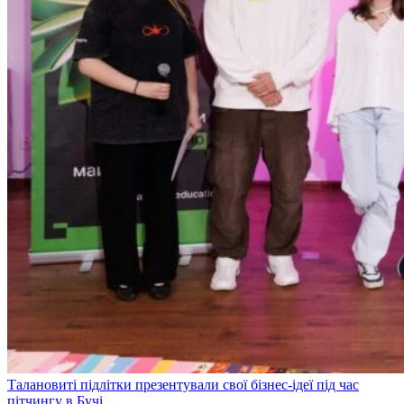
Талановиті підлітки презентували свої бізнес-ідеї під час
пітчингу в Бучі