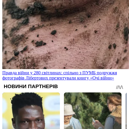
Правда війни у 280 світлинах: спільно з ПУМБ подружжя
фотографів Лібертових презентували книгу «Очі війни»