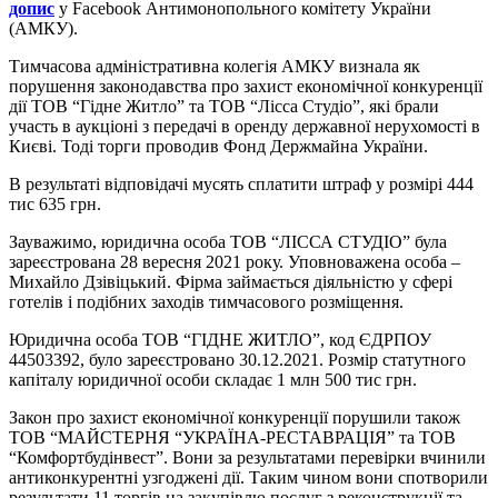
допис
у Facebook Антимонопольного комітету України
(АМКУ).
Тимчасова адміністративна колегія АМКУ визнала як
порушення законодавства про захист економічної конкуренції
дії ТОВ “Гідне Житло” та ТОВ “Лісса Студіо”, які брали
участь в аукціоні з передачі в оренду державної нерухомості в
Києві. Тоді торги проводив Фонд Держмайна України.
В результаті відповідачі мусять сплатити штраф у розмірі 444
тис 635 грн.
Зауважимо, юридична особа ТОВ “ЛІССА СТУДІО” була
зареєстрована 28 вересня 2021 року. Уповноважена особа –
Михайло Дзівіцький. Фірма займається діяльністю у сфері
готелів і подібних заходів тимчасового розміщення.
Юридична особа ТОВ “ГІДНЕ ЖИТЛО”, код ЄДРПОУ
44503392, було зареєстровано 30.12.2021. Розмір статутного
капіталу юридичної особи складає 1 млн 500 тис грн.
Закон про захист економічної конкуренції порушили також
ТОВ “МАЙСТЕРНЯ “УКРАЇНА-РЕСТАВРАЦІЯ” та ТОВ
“Комфортбудінвест”. Вони за результатами перевірки вчинили
антиконкурентні узгоджені дії. Таким чином вони спотворили
результати 11 торгів на закупівлю послуг з реконструкції та