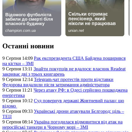
Останні новини
9 Серпня 14:09
Рак експрезидента США Байдена поширився
на кістки – ЗМІ
9 Серпня 13:11
Знайти покупців не вдалося: власник Readeat
закриває дві з трьох книгарень
9 Серпня 12:14
Telegram-чат протестів проти відставки
Федорова видалили після затримання адміністратора
9 Серпня 11:21
Через атаку РФ: в Одесі серйозно пошкоджена
енергетика
9 Серпня 10:12
Суд повернув державі Жовтневий палац: що
відомо
9 Серпня 09:33
Українські дрони атакували Бєлгород: ціль –
ТЕЦ
9 Серпня 08:14
Україна погодилася відмовитися від атак на
неросійські танкери в Чорному морі – ЗМІ