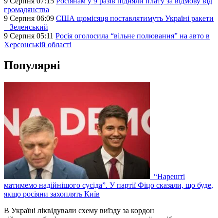
9 Серпня 07:15
Росіянам у 9 разів підняли плату за відмову від
громадянства
9 Серпня 06:09
США щомісяця поставлятимуть Україні ракети
– Зеленський
9 Серпня 05:11
Росія оголосила “вільне полювання” на авто в
Херсонській області
Популярні
“Нарешті
матимемо надійнішого сусіда”. У партії Фіцо сказали, що буде,
якщо росіяни захоплять Київ
В Україні ліквідували схему виїзду за кордон