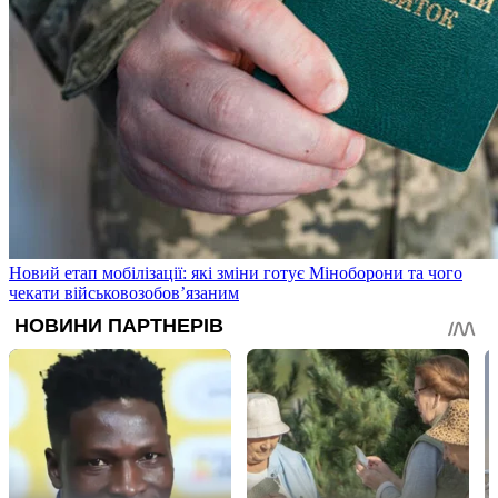
Новий етап мобілізації: які зміни готує Міноборони та чого
чекати військовозобов’язаним