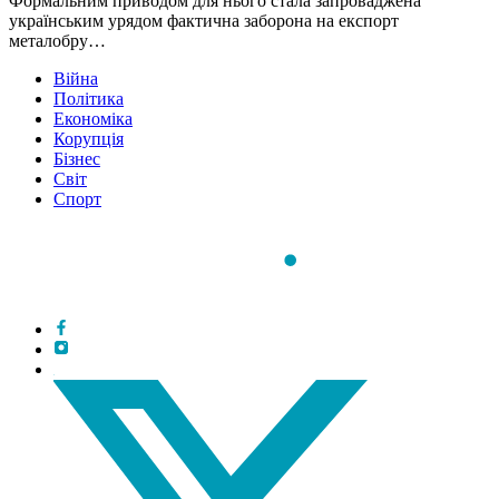
Формальним приводом для нього стала запроваджена
українським урядом фактична заборона на експорт
металобру…
Війна
Політика
Економіка
Корупція
Бізнес
Світ
Спорт