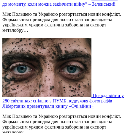
до моменту, коли можна закінчити війну” – Зеленський
Між Польщею та Україною розгортається новий конфлікт.
Формальним приводом для нього стала запроваджена
українським урядом фактична заборона на експорт
металобру…
Правда війни у
280 світлинах: спільно з ПУМБ подружжя фотографів
Лібертових презентували книгу «Очі війни»
Між Польщею та Україною розгортається новий конфлікт.
Формальним приводом для нього стала запроваджена
українським урядом фактична заборона на експорт
металобру…