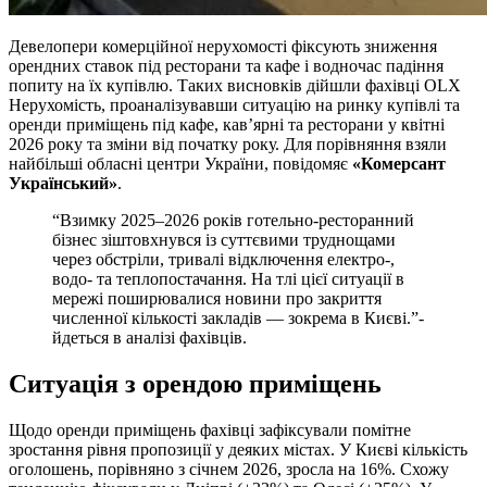
Девелопери комерційної нерухомості фіксують зниження
орендних ставок під ресторани та кафе і водночас падіння
попиту на їх купівлю. Таких висновків дійшли фахівці OLX
Нерухомість, проаналізувавши ситуацію на ринку купівлі та
оренди приміщень під кафе, кав’ярні та ресторани у квітні
2026 року та зміни від початку року. Для порівняння взяли
найбільші обласні центри України, повідомяє
«Комерсант
Український»
.
“Взимку 2025–2026 років готельно-ресторанний
бізнес зіштовхнувся із суттєвими труднощами
через обстріли, тривалі відключення електро-,
водо- та теплопостачання. На тлі цієї ситуації в
мережі поширювалися новини про закриття
численної кількості закладів — зокрема в Києві.”-
йдеться в аналізі фахівців.
Ситуація з орендою приміщень
Щодо оренди приміщень фахівці зафіксували помітне
зростання рівня пропозиції у деяких містах. У Києві кількість
оголошень, порівняно з січнем 2026, зросла на 16%. Схожу