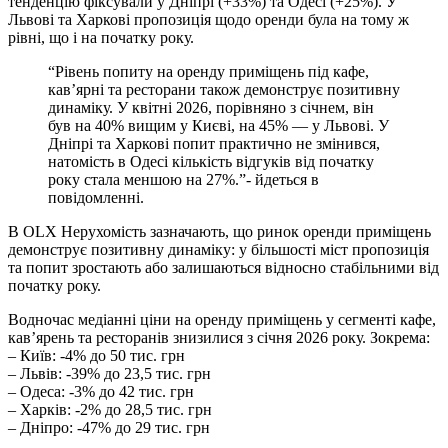
тенденцію фіксували у Дніпрі (+33%) та Одесі (+25%). У
Львові та Харкові пропозиція щодо оренди була на тому ж
рівні, що і на початку року.
“Рівень попиту на оренду приміщень під кафе,
кав’ярні та ресторани також демонструє позитивну
динаміку. У квітні 2026, порівняно з січнем, він
був на 40% вищим у Києві, на 45% — у Львові. У
Дніпрі та Харкові попит практично не змінився,
натомість в Одесі кількість відгуків від початку
року стала меншою на 27%.”- йдеться в
повідомленні.
В OLX Нерухомість зазначають, що ринок оренди приміщень
демонструє позитивну динаміку: у більшості міст пропозиція
та попит зростають або залишаються відносно стабільними від
початку року.
Водночас медіанні ціни на оренду приміщень у сегменті кафе,
кав’ярень та ресторанів знизилися з січня 2026 року. Зокрема:
– Київ: -4% до 50 тис. грн
– Львів: -39% до 23,5 тис. грн
– Одеса: -3% до 42 тис. грн
– Харків: -2% до 28,5 тис. грн
– Дніпро: -47% до 29 тис. грн