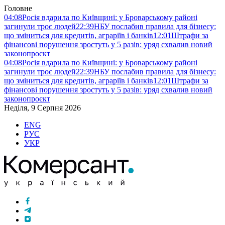
Головне
04:08
Росія вдарила по Київщині: у Броварському районі
загинули троє людей
22:39
НБУ послабив правила для бізнесу:
що зміниться для кредитів, аграріїв і банків
12:01
Штрафи за
фінансові порушення зростуть у 5 разів: уряд схвалив новий
законопроєкт
04:08
Росія вдарила по Київщині: у Броварському районі
загинули троє людей
22:39
НБУ послабив правила для бізнесу:
що зміниться для кредитів, аграріїв і банків
12:01
Штрафи за
фінансові порушення зростуть у 5 разів: уряд схвалив новий
законопроєкт
Неділя, 9 Серпня 2026
ENG
РУС
УКР