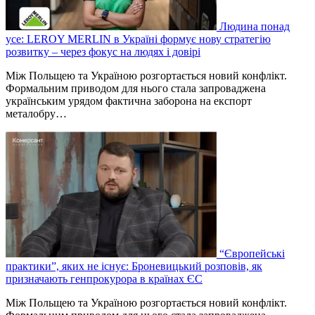
Людина понад
усе: LEROY MERLIN в Україні формує нову стратегію
розвитку – через фокус на людях і довірі
Між Польщею та Україною розгортається новий конфлікт.
Формальним приводом для нього стала запроваджена
українським урядом фактична заборона на експорт
металобру…
“Європейські
практики”, яких не існує: Броневицький розповів, як
призначають генпрокурора в країнах ЄС
Між Польщею та Україною розгортається новий конфлікт.