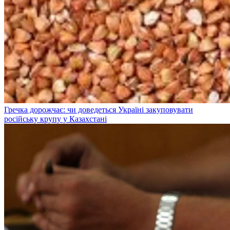
Гречка дорожчає: чи доведеться Україні закуповувати
російську крупу у Казахстані