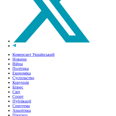
Комерсант Український
Новини
Війна
Політика
Економіка
Суспільство
Корупція
Бізнес
Світ
Спорт
Публікації
Спецтема
Аналітика
Прогноз