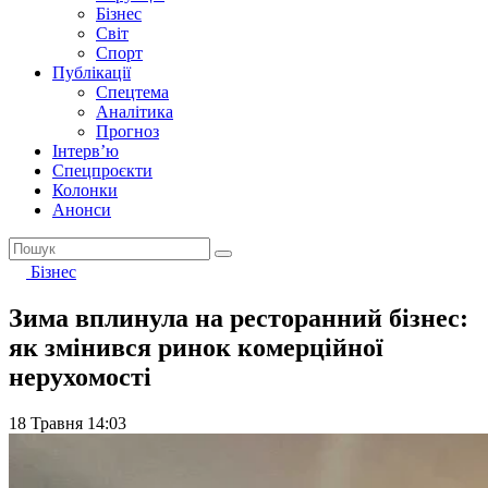
Бізнес
Світ
Спорт
Публікації
Спецтема
Аналітика
Прогноз
Інтерв’ю
Спецпроєкти
Колонки
Анонси
Бізнес
Зима вплинула на ресторанний бізнес:
як змінився ринок комерційної
нерухомості
18 Травня 14:03