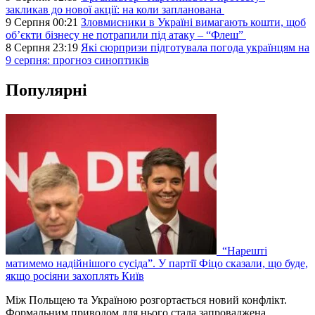
закликав до нової акції: на коли запланована
9 Серпня 00:21
Зловмисники в Україні вимагають кошти, щоб
об’єкти бізнесу не потрапили під атаку – “Флеш”
8 Серпня 23:19
Які сюрпризи підготувала погода українцям на
9 серпня: прогноз синоптиків
Популярні
“Нарешті
матимемо надійнішого сусіда”. У партії Фіцо сказали, що буде,
якщо росіяни захоплять Київ
Між Польщею та Україною розгортається новий конфлікт.
Формальним приводом для нього стала запроваджена