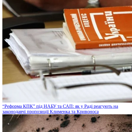
“Реформа КПК” під НАБУ та САП: як у Раді реагують на
законодавчі пропозиції Клименка та Кривоноса