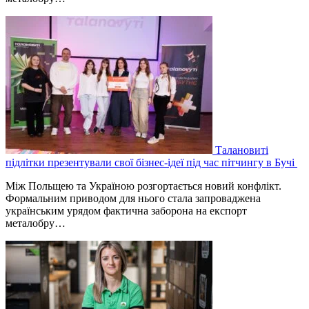
Талановиті
підлітки презентували свої бізнес-ідеї під час пітчингу в Бучі
Між Польщею та Україною розгортається новий конфлікт.
Формальним приводом для нього стала запроваджена
українським урядом фактична заборона на експорт
металобру…