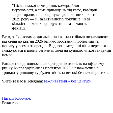
“Після важкої зими ринок комерційної
нерухомості, а саме приміщень під кафе, кав’ярні
та ресторани, не повернувся до показників квітня
2025 року — ні за активністю покупців, ні за
кількістю охочих орендувати.”- зазначають
фахівці.
Втім, за їх словами, динаміка за квартал є більш позитивною:
від січня до квітня 2026 бачимо зростання пропозиції та
попиту у сегменті оренди. Водночас медіанні ціни переважно
знижуються в цьому сегменті, хоча на купівлю чіткої тенденції
немає.
Раніше повідомлялося, що орендна активність на офісному
ринку Києва укріпилася протягом 2025, незважаючи на
триваючу ринкову турбулентність та високі безпекові ризики.
Читайте нас в Telegram:
важливі теми – без цензури
Наталя Королюк
Редактор