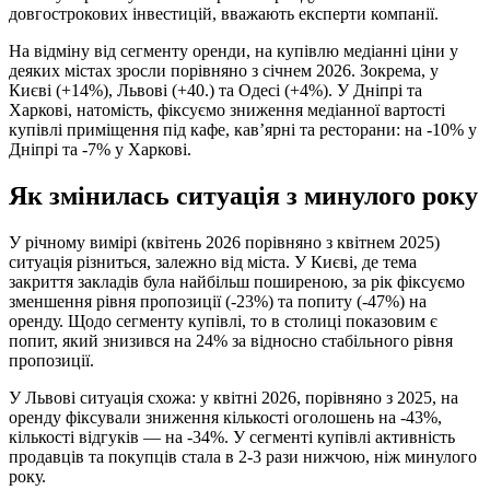
довгострокових інвестицій, вважають експерти компанії.
На відміну від сегменту оренди, на купівлю медіанні ціни у
деяких містах зросли порівняно з січнем 2026. Зокрема, у
Києві (+14%), Львові (+40.) та Одесі (+4%). У Дніпрі та
Харкові, натомість, фіксуємо зниження медіанної вартості
купівлі приміщення під кафе, кав’ярні та ресторани: на -10% у
Дніпрі та -7% у Харкові.
Як змінилась ситуація з минулого року
У річному вимірі (квітень 2026 порівняно з квітнем 2025)
ситуація різниться, залежно від міста. У Києві, де тема
закриття закладів була найбільш поширеною, за рік фіксуємо
зменшення рівня пропозиції (-23%) та попиту (-47%) на
оренду. Щодо сегменту купівлі, то в столиці показовим є
попит, який знизився на 24% за відносно стабільного рівня
пропозиції.
У Львові ситуація схожа: у квітні 2026, порівняно з 2025, на
оренду фіксували зниження кількості оголошень на -43%,
кількості відгуків — на -34%. У сегменті купівлі активність
продавців та покупців стала в 2-3 рази нижчою, ніж минулого
року.