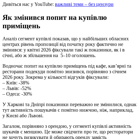
Дивіться нас у YouTube:
важливі теми – без цензури
Як змінився попит на купівлю
приміщень
Аналіз сегмент купівлі показав, що у найбільших обласних
центрах рівень пропозиції від початку року фактично не
змінився: у квітні 2026 фіксували такі ж показники, як і в
січні, або ж збільшення на 5–10 оголошень.
Водночас попит на купівлю приміщень під кафе, кав’ярні та
ресторани подекуди помітно знизився, порівняно з січнем
2026 року. Зокрема у кількості відгуків фіксували:
– Київ: -38%
– Львів: -52%
– Одеса: -30%
У Харкові та Дніпрі показники переважно не змінилися, однак
тут активність пошукачів є помітно нижчою, ніж, наприклад,
у Києві або Львові.
Загалом, порівняно з орендою, у сегменті купівлі активність
шукачів є меншою. Це може свідчити про те, що ресторатори
не хочуть ризикувати й обирають оренду замість