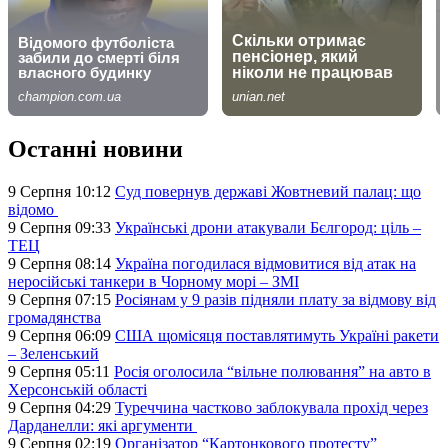
Останні новини
9 Серпня 10:12
Суд повернув державі Жовтневий палац: що
відомо
9 Серпня 09:33
Українські дрони атакували Бєлгород: ціль –
ТЕЦ
9 Серпня 08:14
Україна погодилася відмовитися від атак на
неросійські танкери в Чорному морі – ЗМІ
9 Серпня 07:15
Росіянам у 9 разів підняли плату за відмову від
громадянства
9 Серпня 06:09
США щомісяця поставлятимуть Україні ракети
– Зеленський
9 Серпня 05:11
Росія оголосила “вільне полювання” на авто в
Херсонській області
9 Серпня 04:29
Туреччина частково заблокувала прохід через
Дарданелли: які аргументи
9 Серпня 02:19
Організатор “Картонкового протесту”