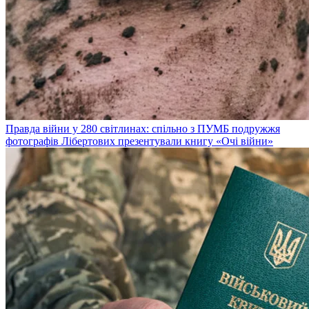
Правда війни у 280 світлинах: спільно з ПУМБ подружжя
фотографів Лібертових презентували книгу «Очі війни»