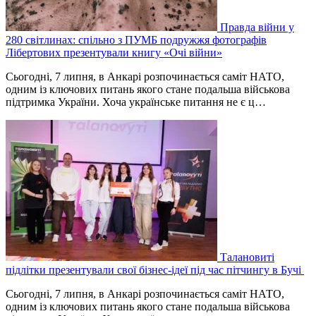
Правда війни у
280 світлинах: спільно з ПУМБ подружжя фотографів
Лібертових презентували книгу «Очі війни»
Сьогодні, 7 липня, в Анкарі розпочинається саміт НАТО,
одним із ключових питань якого стане подальша військова
підтримка України. Хоча українське питання не є ц…
Талановиті
підлітки презентували свої бізнес-ідеї під час пітчингу в Бучі
Сьогодні, 7 липня, в Анкарі розпочинається саміт НАТО,
одним із ключових питань якого стане подальша військова