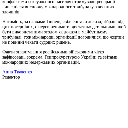
конфліктами сексуального насилля отримували репарації
лише після висновку міжнародного трибуналу з воєнних
злочинів.
Натомість, за словами Гюнеш, свідчення та докази, зібрані від
цих потерпілих, є перевіреними та достатньо детальними, щоб
бути використаними згодом як докази в майбутньому
трибуналі, тож міжнародні організації погодилися, що жертви
не повинні чекати судових рішень.
Факти зґвалтування російськими військовими чітко
зафіксовані, зокрема, Генпрокуратурою України та звітами
міжнародних недержавних організацій.
Анна Ткаченко
Редактор