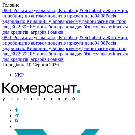
Головне
08:01
Росія атакувала завод Kromberg & Schubert у Житомирі:
виробництво автокомпонентів призупинено
04:08
Росія
вдарила по Київщині: у Броварському районі загинули троє
людей
22:39
НБУ послабив правила для бізнесу: що зміниться
для кредитів, аграріїв і банків
08:01
Росія атакувала завод Kromberg & Schubert у Житомирі:
виробництво автокомпонентів призупинено
04:08
Росія
вдарила по Київщині: у Броварському районі загинули троє
людей
22:39
НБУ послабив правила для бізнесу: що зміниться
для кредитів, аграріїв і банків
Понеділок, 10 Серпня 2026
УКР