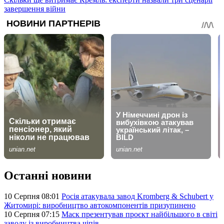
завершення війни
Останні новини
10 Серпня 08:01
Росія атакувала завод Kromberg & Schubert у
Житомирі: виробництво автокомпонентів призупинено
10 Серпня 07:15
Маск презентував проєкт найбільшого в світі
заводу із виробництва чіпів