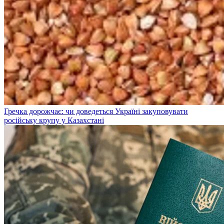
Гречка дорожчає: чи доведеться Україні закуповувати
російську крупу у Казахстані