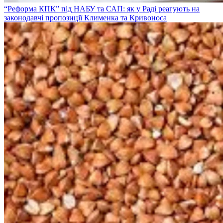
“Реформа КПК” під НАБУ та САП: як у Раді реагують на
законодавчі пропозиції Клименка та Кривоноса