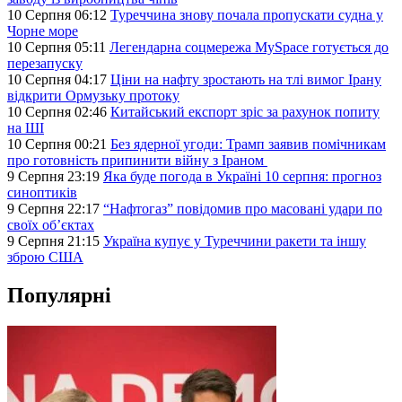
10 Серпня 06:12
Туреччина знову почала пропускати судна у
Чорне море
10 Серпня 05:11
Легендарна соцмережа MySpace готується до
перезапуску
10 Серпня 04:17
Ціни на нафту зростають на тлі вимог Ірану
відкрити Ормузьку протоку
10 Серпня 02:46
Китайський експорт зріс за рахунок попиту
на ШІ
10 Серпня 00:21
Без ядерної угоди: Трамп заявив помічникам
про готовність припинити війну з Іраном
9 Серпня 23:19
Яка буде погода в Україні 10 серпня: прогноз
синоптиків
9 Серпня 22:17
“Нафтогаз” повідомив про масовані удари по
своїх об’єктах
9 Серпня 21:15
Україна купує у Туреччини ракети та іншу
зброю США
Популярні