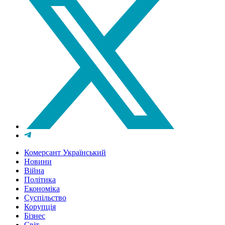
Комерсант Український
Новини
Війна
Політика
Економіка
Суспільство
Корупція
Бізнес
Світ