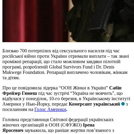
Близько 700 потерпілих від сексуального насилля під час
російської війни проти України отримали виплати – так звані
проміжні репарації, що стало можливим завдяки пілотній
програмі, розробленій Global Survivors Fund і Dr. Denis
Mukwege Foundation. Репарації виплачено чоловікам, жінкам
та дітям.
Про це повідомила лідерка “ООН Жінки в Україні”
Сабін
Фрейзер Гюнеш
під час зустрічі “Україна не мовчить”, що
відбулася у понеділок, 10-го березня, в Українському інституті
Америки у Нью-Йорку, передає
Комерсант український
з
посиланням на
Голос Америки
.
Головна представниця Світової федерації українських
жіночих організацій в ООН (СФУЖО)
Ірена
Яросевич
зауважила, що раніше жертви пов’язаного з