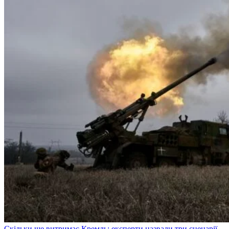
Скільки ще витримає Кремль: експерти назвали три сценарії