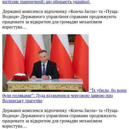
витісняє пшеничний: що обирають українці
Державні комплекси відпочинку «Конча-Заспа» та «Пуща-
Водиця» Державного управління справами продовжують
працювати за відкритим для громадян механізмом
користува…
“Їх убили, бо вони
були поляками”: Дуда відзначився черговою заявою про
Волинську трагедію
Державні комплекси відпочинку «Конча-Заспа» та «Пуща-
Водиця» Державного управління справами продовжують
працювати за відкритим для громадян механізмом
користува…