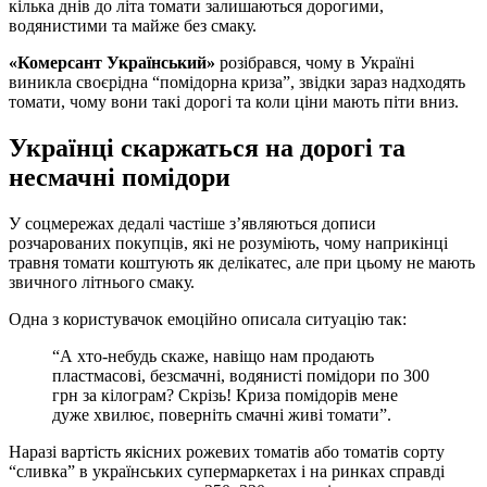
кілька днів до літа томати залишаються дорогими,
водянистими та майже без смаку.
«Комерсант Український»
розібрався, чому в Україні
виникла своєрідна “помідорна криза”, звідки зараз надходять
томати, чому вони такі дорогі та коли ціни мають піти вниз.
Українці скаржаться на дорогі та
несмачні помідори
У соцмережах дедалі частіше з’являються дописи
розчарованих покупців, які не розуміють, чому наприкінці
травня томати коштують як делікатес, але при цьому не мають
звичного літнього смаку.
Одна з користувачок емоційно описала ситуацію так:
“А хто-небудь скаже, навіщо нам продають
пластмасові, безсмачні, водянисті помідори по 300
грн за кілограм? Скрізь! Криза помідорів мене
дуже хвилює, поверніть смачні живі томати”.
Наразі вартість якісних рожевих томатів або томатів сорту
“сливка” в українських супермаркетах і на ринках справді