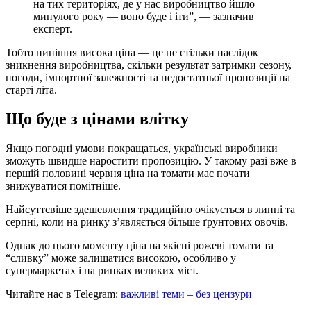
на тих територіях, де у нас виробництво йшло
минулого року — воно буде і іти”, — зазначив
експерт.
Тобто нинішня висока ціна — це не стільки наслідок
зникнення виробництва, скільки результат затримки сезону,
погоди, імпортної залежності та недостатньої пропозиції на
старті літа.
Що буде з цінами влітку
Якщо погодні умови покращаться, українські виробники
зможуть швидше наростити пропозицію. У такому разі вже в
першій половині червня ціна на томати має почати
знижуватися помітніше.
Найсуттєвіше здешевлення традиційно очікується в липні та
серпні, коли на ринку з’являється більше ґрунтових овочів.
Однак до цього моменту ціна на якісні рожеві томати та
“сливку” може залишатися високою, особливо у
супермаркетах і на ринках великих міст.
Читайте нас в Telegram:
важливі теми – без цензури