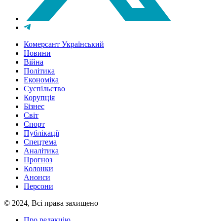
Комерсант Український
Новини
Війна
Політика
Економіка
Суспільство
Корупція
Бізнес
Світ
Спорт
Публікації
Спецтема
Аналітика
Прогноз
Колонки
Анонси
Персони
© 2024, Всі права захищено
Про редакцію