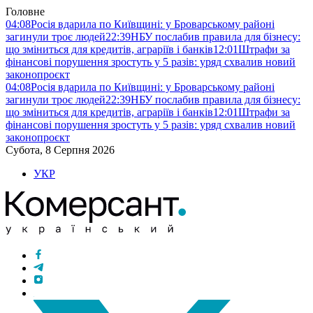
Головне
04:08
Росія вдарила по Київщині: у Броварському районі
загинули троє людей
22:39
НБУ послабив правила для бізнесу:
що зміниться для кредитів, аграріїв і банків
12:01
Штрафи за
фінансові порушення зростуть у 5 разів: уряд схвалив новий
законопроєкт
04:08
Росія вдарила по Київщині: у Броварському районі
загинули троє людей
22:39
НБУ послабив правила для бізнесу:
що зміниться для кредитів, аграріїв і банків
12:01
Штрафи за
фінансові порушення зростуть у 5 разів: уряд схвалив новий
законопроєкт
Субота, 8 Серпня 2026
УКР