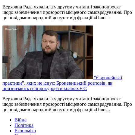
Верховна Рада ухвалила у другому читанні законопроєкт
щодо забезпечення прозорості місцевого самоврядування. Про
це повідомив народний депутат від фракції «Голо…
“Європейські
практики”, яких не існує: Броневицький розповів, як
призначають генпрокурора в країнах ЄС
Верховна Рада ухвалила у другому читанні законопроєкт
щодо забезпечення прозорості місцевого самоврядування. Про
це повідомив народний депутат від фракції «Голо…
Війна
Політика
Економіка