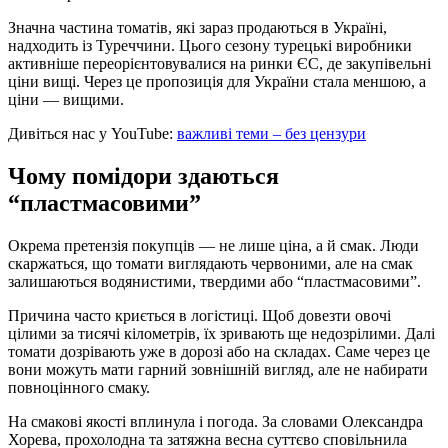
Значна частина томатів, які зараз продаються в Україні,
надходить із Туреччини. Цього сезону турецькі виробники
активніше переорієнтовувалися на ринки ЄС, де закупівельні
ціни вищі. Через це пропозиція для України стала меншою, а
ціни — вищими.
Дивіться нас у YouTube:
важливі теми – без цензури
Чому помідори здаються
“пластмасовими”
Окрема претензія покупців — не лише ціна, а й смак. Люди
скаржаться, що томати виглядають червоними, але на смак
залишаються водянистими, твердими або “пластмасовими”.
Причина часто криється в логістиці. Щоб довезти овочі
цілими за тисячі кілометрів, їх зривають ще недозрілими. Далі
томати дозрівають уже в дорозі або на складах. Саме через це
вони можуть мати гарний зовнішній вигляд, але не набирати
повноцінного смаку.
На смакові якості вплинула і погода. За словами Олександра
Хорева, прохолодна та затяжна весна суттєво сповільнила