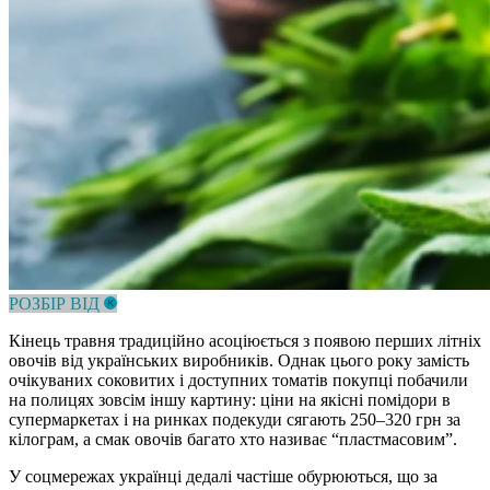
РОЗБІР ВІД
Кінець травня традиційно асоціюється з появою перших літніх
овочів від українських виробників. Однак цього року замість
очікуваних соковитих і доступних томатів покупці побачили
на полицях зовсім іншу картину: ціни на якісні помідори в
супермаркетах і на ринках подекуди сягають 250–320 грн за
кілограм, а смак овочів багато хто називає “пластмасовим”.
У соцмережах українці дедалі частіше обурюються, що за