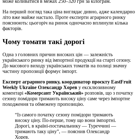
може коливатися в межах 250–320 грн за кілограм.
На перший погляд така ціна виглядає дивно, адже календарно
літо вже майже настало. Проте експерти аграрного ринку
пояснюють: цьогоріч на ринок одночасно вплинули кілька
факторів.
Чому томати такі дорогі
Одна з головних причин високих цін — залежність
українського ринку від імпортної продукції на старті сезону.
До масового виходу українських томатів на полиці значну
частину пропозиції формує імпорт.
Експерт аграрного ринку, координатор проєкту EastFruit
Weekly Ukraine Олександр Хорев
у ексклюзивному
коментарі
«Комерсант Український»
розповів, що з початку
сезону помідори тримають високу ціну саме через імпортне
походження та обмежену пропозицію.
“Із самого початку сезону помідори тримають
високу ціну. По-перше, тому що вони імпортні.
Дорогі, в країні-постачальнику — Туреччині —
тримають таку ціну”, — пояснив Олександр
Хорев.