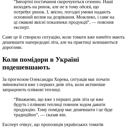
“Імпортні постачання скорочуються сезонно. Наші
виходять на ринок, але не в тому обсязі, що
потребує ринок. І, звісно, погодні умови надають
основний вплив на дозрівання. Можливо, і саме на
ці смакові якісні показники продукції”, — пояснив
експерт.
Саме це й створило ситуацію, коли томати вже начебто мають
дешевшати напередодні літа, але на практиці залишаються
дорогими.
Коли помідори в Україні
подешевшають
За прогнозом Олександра Хорева, ситуація має почати
змінюватися вже з перших днів літа, коли активніше
запрацюють плівкові теплиці.
“Вважаємо, що вже з перших днів літа це вже
будуть і плівкові теплиці повним ходом давати
продукцію. Тому помідор має дешевшати і це буде
традиційно”, — сказав він.
Експерт очікує, що пропозиція українських томатів