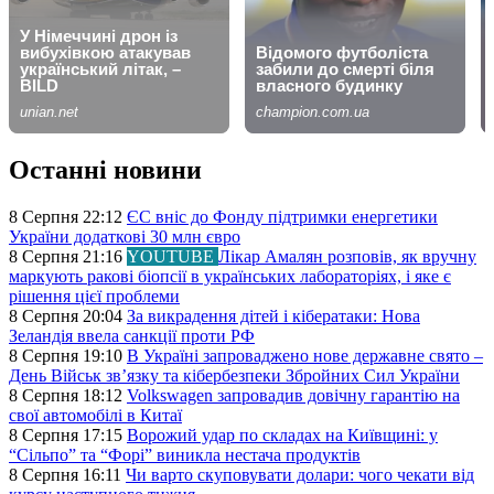
Останні новини
8 Серпня 22:12
ЄС вніс до Фонду підтримки енергетики
України додаткові 30 млн євро
8 Серпня 21:16
YOUTUBE
Лікар Амалян розповів, як вручну
маркують ракові біопсії в українських лабораторіях, і яке є
рішення цієї проблеми
8 Серпня 20:04
За викрадення дітей і кібератаки: Нова
Зеландія ввела санкції проти РФ
8 Серпня 19:10
В Україні запроваджено нове державне свято –
День Військ звʼязку та кібербезпеки Збройних Сил України
8 Серпня 18:12
Volkswagen запровадив довічну гарантію на
свої автомобілі в Китаї
8 Серпня 17:15
Ворожий удар по складах на Київщині: у
“Сільпо” та “Форі” виникла нестача продуктів
8 Серпня 16:11
Чи варто скуповувати долари: чого чекати від