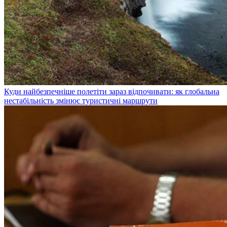
Куди найбезпечніше полетіти зараз відпочивати: як глобальна
нестабільність змінює туристичні маршрути