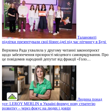
Талановиті
підлітки презентували свої бізнес-ідеї під час пітчингу в Бучі
Верховна Рада ухвалила у другому читанні законопроєкт
щодо забезпечення прозорості місцевого самоврядування. Про
це повідомив народний депутат від фракції «Голо…
Людина понад
усе: LEROY MERLIN в Україні формує нову стратегію
розвитку – через фокус на людях і довірі