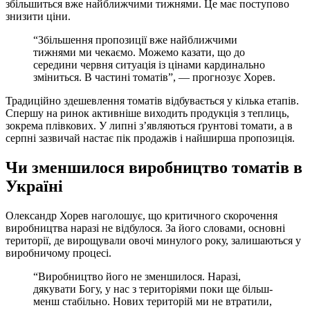
збільшиться вже найближчими тижнями. Це має поступово
знизити ціни.
“Збільшення пропозиції вже найближчими
тижнями ми чекаємо. Можемо казати, що до
середини червня ситуація із цінами кардинально
зміниться. В частині томатів”, — прогнозує Хорев.
Традиційно здешевлення томатів відбувається у кілька етапів.
Спершу на ринок активніше виходить продукція з теплиць,
зокрема плівкових. У липні з’являються ґрунтові томати, а в
серпні зазвичай настає пік продажів і найширша пропозиція.
Чи зменшилося виробництво томатів в
Україні
Олександр Хорев наголошує, що критичного скорочення
виробництва наразі не відбулося. За його словами, основні
території, де вирощували овочі минулого року, залишаються у
виробничому процесі.
“Виробництво його не зменшилося. Наразі,
дякувати Богу, у нас з територіями поки ще більш-
менш стабільно. Нових територій ми не втратили,