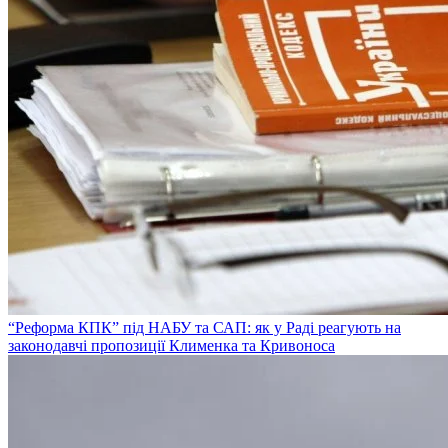
“Реформа КПК” під НАБУ та САП: як у Раді реагують на
законодавчі пропозиції Клименка та Кривоноса