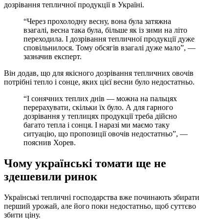
дозрівання тепличної продукції в Україні.
“Через прохолодну весну, вона була затяжна
взагалі, весна така була, більше як із зими на літо
переходила. І дозрівання тепличної продукції дуже
сповільнилося. Тому обсягів взагалі дуже мало”, —
зазначив експерт.
Він додав, що для якісного дозрівання тепличних овочів
потрібні тепло і сонце, яких цієї весни було недостатньо.
“І сонячних теплих днів — можна на пальцях
перерахувати, скільки їх було. А для гарного
дозрівання у теплицях продукції треба дійсно
багато тепла і сонця. І наразі ми маємо таку
ситуацію, що пропозиції овочів недостатньо”, —
пояснив Хорев.
Чому українські томати ще не
здешевили ринок
Українські тепличні господарства вже починають збирати
перший урожай, але його поки недостатньо, щоб суттєво
збити ціну.