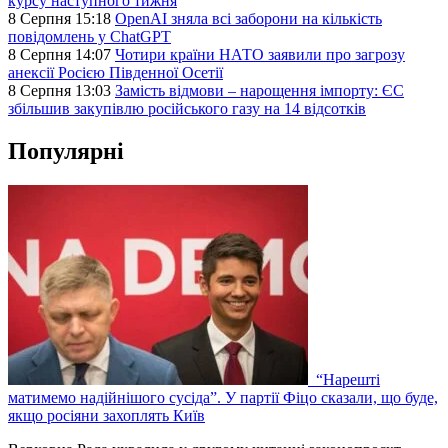
курсу наступного тижня
8 Серпня 15:18
OpenAI зняла всі заборони на кількість
повідомлень у ChatGPT
8 Серпня 14:07
Чотири країни НАТО заявили про загрозу
анексії Росією Південної Осетії
8 Серпня 13:03
Замість відмови – нарощення імпорту: ЄС
збільшив закупівлю російського газу на 14 відсотків
Популярні
“Нарешті
матимемо надійнішого сусіда”. У партії Фіцо сказали, що буде,
якщо росіяни захоплять Київ