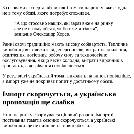
За словами експерта, вітчизняні томати на ринку вже є, однак
не в тому обсязі, якого потребує споживач.
“А що стосовно наших, які зараз вже є на ринку,
але не в тому обсязі, як би вже хотілося”, —
зазначив Олександр Хорев.
Ранні овочі традиційно мають високу собівартість. Тепличне
виробництво залежить від енергоносіїв, витрат на опалення,
освітлення, логістику, робочу силу та технологічне
обслуговування. Якщо весна холодна, витрати виробників
зростають, а дозрівання сповільнюється.
У результаті український томат виходить на ринок повільніше,
а імпорт уже не покриває попит у достатньому обсязі.
Імпорт скорочується, а українська
пропозиція ще слабка
Нині на ринку сформувався ціновий розрив. Імпортні
постачання томатів сезонно скорочуються, а українські
виробники ще не вийшли на повні обсяги.