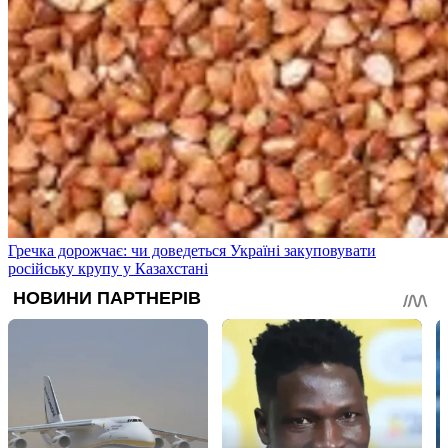
Гречка дорожчає: чи доведеться Україні закуповувати
російську крупу у Казахстані