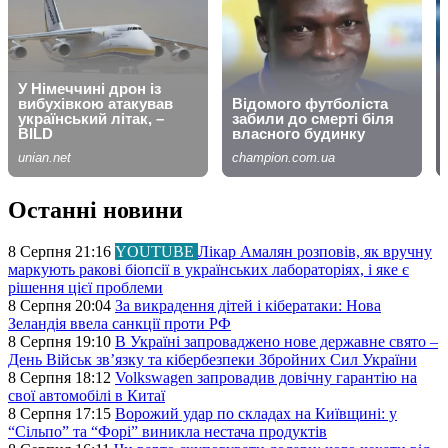
Останні новини
8 Серпня 21:16
YOUTUBE
Лікар Амалян розповів, як вручну
маркують ракові біопсії в українських лабораторіях, і яке є
рішення цієї проблеми
8 Серпня 20:04
За викрадення дітей і кібератаки: Нова
Зеландія ввела санкції проти РФ
8 Серпня 19:10
В Україні запроваджено нове державне свято –
День Військ звʼязку та кібербезпеки Збройних Сил України
8 Серпня 18:12
Volkswagen запровадив довічну гарантію на
свої автомобілі в Китаї
8 Серпня 17:15
Ворожий удар по складах на Київщині: у
“Сільпо” та “Форі” виникла нестача продуктів