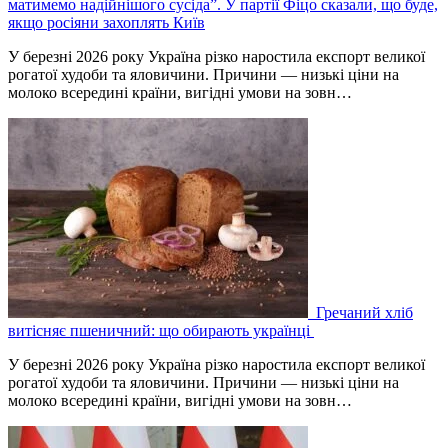
матимемо надійнішого сусіда”. У партії Фіцо сказали, що буде,
якщо росіяни захоплять Київ
У березні 2026 року Україна різко наростила експорт великої
рогатої худоби та яловичини. Причини — низькі ціни на
молоко всередині країни, вигідні умови на зовн…
Гречаний хліб
витісняє пшеничний: що обирають українці
У березні 2026 року Україна різко наростила експорт великої
рогатої худоби та яловичини. Причини — низькі ціни на
молоко всередині країни, вигідні умови на зовн…