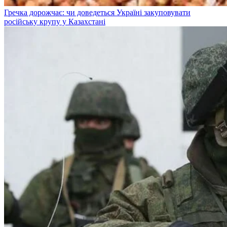
Гречка дорожчає: чи доведеться Україні закуповувати
російську крупу у Казахстані