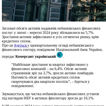
Загальні обсяги активів надавачів небанківських фінансових
послуг у липні – вересні 2024 року збільшилися на 5,7%.
Зростання активів зафіксовано в усіх сегментах ринку, крім
кредитних спілок.
Про це
йдеться
у щоквартальному огляді небанківського
фінансового сектору, повідомляє Національний банк України,
передає
Комерсант український
.
“Найбільше зростання за квартал зафіксовано у
фінансових компаній – на 6,4%. Обсяг активів
страховиків зріс на 3,7%, зросли активи ломбардів.
Натомість обсяг активів кредитних спілок
скорочувався два квартали поспіль”, – йдеться у
повідомленні.
Зауважується, що частка небанківських фінансових установ
під наглядом НБУ в активах фінсектору зросла до 10,1%.