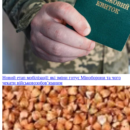
Новий етап мобілізації: які зміни готує Міноборони та чого
чекати військовозобов’язаним