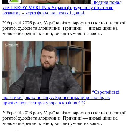
Людина понад
усе: LEROY MERLIN в Україні формує нову стратегію
розвитку – через фокус на людях і довірі
У березні 2026 року Україна різко наростила експорт великої
рогатої худоби та яловичини. Причини — низькі ціни на
молоко всередині країни, вигідні умови на зовн…
“Європейські
практики”, яких не існує: Броневицький розповів, як
призначають генпрокурора в країнах ЄС
У березні 2026 року Україна різко наростила експорт великої
рогатої худоби та яловичини. Причини — низькі ціни на
молоко всередині країни, вигідні умови на зовн…