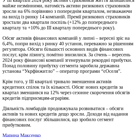
У III кварталі 2024 року активи страховиків життя залишилися
майже незмінними, натомість активи ризикових страховиків
зросли на 6% порівняно з попереднім кварталом, незважаючи
на вихід із ринку 14 компаній. Премії ризикових страховиків
зростали два квартали поспіль (+12% до попереднього
кварталу та +10% до III кварталу попереднього року).
Обсяг активів фінансових компаній у липні – вересні зріс на
6,4%, попри вихід з ринку 40 установ, переважно за рішенням
регулятора. Обсяги більшості основних видів фінансових
послуг, крім лізингу, помітно знизилися. За січень – вересень
2024 року фінансові компанії згенерували рекордні прибутки.
Понад половину прибутку сегмента заробила державна
установа “Укрфінжитло” – оператор програми “єОселя”.
Крім того, у III кварталі тривало зменшення активів
кредитних спілок та їх кількості. Обсяг нових кредитів за
квартал зменшився на 12% через сезонне скорочення обсягів
кредитів підприємцям-аграріям.
Діяльність ломбардів продовжувала розвиватися – обсяги
активів та нових кредитів дещо зросли. Доходи від надання
фінансових послуг збільшилися, що зробило сегмент
прибутковим.
Марина Максенко