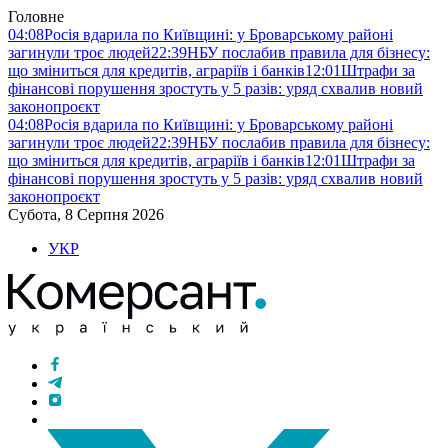
Головне
04:08
Росія вдарила по Київщині: у Броварському районі
загинули троє людей
22:39
НБУ послабив правила для бізнесу:
що зміниться для кредитів, аграріїв і банків
12:01
Штрафи за
фінансові порушення зростуть у 5 разів: уряд схвалив новий
законопроєкт
04:08
Росія вдарила по Київщині: у Броварському районі
загинули троє людей
22:39
НБУ послабив правила для бізнесу:
що зміниться для кредитів, аграріїв і банків
12:01
Штрафи за
фінансові порушення зростуть у 5 разів: уряд схвалив новий
законопроєкт
Субота, 8 Серпня 2026
УКР