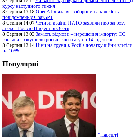
8 Серпня 16:11
Чи варто скуповувати долари: чого чекати від
курсу наступного тижня
8 Серпня 15:18
OpenAI зняла всі заборони на кількість
повідомлень у ChatGPT
8 Серпня 14:07
Чотири країни НАТО заявили про загрозу
анексії Росією Південної Осетії
8 Серпня 13:03
Замість відмови – нарощення імпорту: ЄС
збільшив закупівлю російського газу на 14 відсотків
8 Серпня 12:14
Ціни на труни в Росії з початку війни злетіли
на 105%
Популярні
“Нарешті