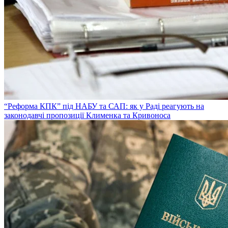
“Реформа КПК” під НАБУ та САП: як у Раді реагують на
законодавчі пропозиції Клименка та Кривоноса