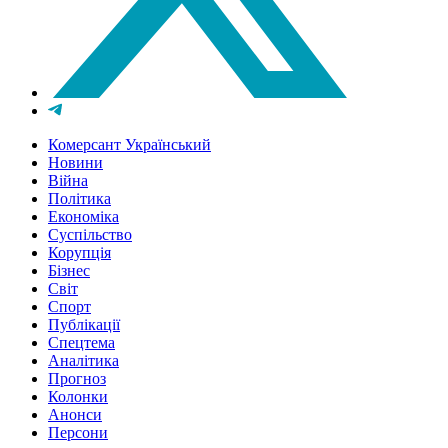
Комерсант Український
Новини
Війна
Політика
Економіка
Суспільство
Корупція
Бізнес
Світ
Спорт
Публікації
Спецтема
Аналітика
Прогноз
Колонки
Анонси
Персони