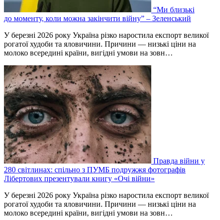
“Ми близькі
до моменту, коли можна закінчити війну” – Зеленський
У березні 2026 року Україна різко наростила експорт великої
рогатої худоби та яловичини. Причини — низькі ціни на
молоко всередині країни, вигідні умови на зовн…
Правда війни у
280 світлинах: спільно з ПУМБ подружжя фотографів
Лібертових презентували книгу «Очі війни»
У березні 2026 року Україна різко наростила експорт великої
рогатої худоби та яловичини. Причини — низькі ціни на
молоко всередині країни, вигідні умови на зовн…