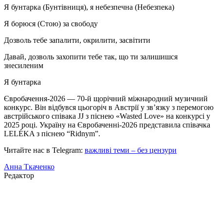
Я бунтарка (Бунтівниця), я небезпечна (Небезпека)
Я борюся (Стою) за свободу
Дозволь тебе запалити, окрилити, засвітити
Давай, дозволь захопити тебе так, що ти залишишся
знесиленим
Я бунтарка
Євробачення-2026 — 70-й щорічний міжнародний музичний
конкурс. Він відбувся цьогоріч в Австрії у зв’язку з перемогою
австрійського співака JJ з піснею «Wasted Love» на конкурсі у
2025 році. Україну на Євробаченні-2026 представила співачка
LELÉKA з піснею “Ridnym”.
Читайте нас в Telegram:
важливі теми – без цензури
Анна Ткаченко
Редактор