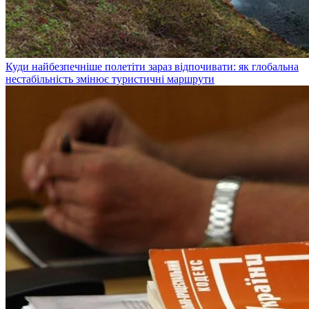
Куди найбезпечніше полетіти зараз відпочивати: як глобальна
нестабільність змінює туристичні маршрути