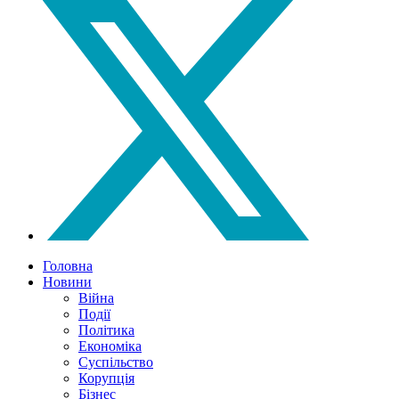
Головна
Новини
Війна
Події
Політика
Економіка
Суспільство
Корупція
Бізнес