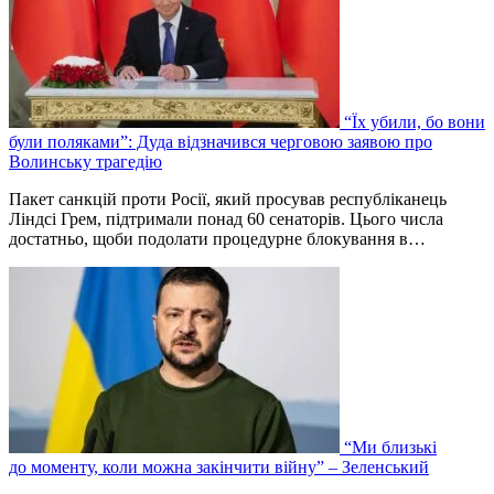
“Їх убили, бо вони
були поляками”: Дуда відзначився черговою заявою про
Волинську трагедію
Пакет санкцій проти Росії, який просував республіканець
Ліндсі Грем, підтримали понад 60 сенаторів. Цього числа
достатньо, щоби подолати процедурне блокування в…
“Ми близькі
до моменту, коли можна закінчити війну” – Зеленський