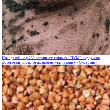
Правда війни у 280 світлинах: спільно з ПУМБ подружжя
фотографів Лібертових презентували книгу «Очі війни»