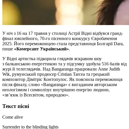
У ніч з 16 на 17 травня у столиці Астрії Відні відбувся гранд-
фінал ювілейного, 70-го пісенного конкурсу Євробачення
2025. Його переможницею стала представниця Болгарії Dara,
пише
«Комерсант Український»
.
У Відні артистка підкорила глядачів яскравим шоу
з балканською енергетикою та у підсумку здобула 516 балів від
журі й телеглядачів. Над Bangaranga працювали Anne Judith
Wik, румунський продюсер Cristian Tarcea та грецький
композитор Дімітріс Контопулос. Як пояснила переможниця
після фіналу, слово «Bangaranga» є вигаданим авторським
неологізмом і символізує внутрішню енергію людини,
«зв’язок із Всесвітом, природою».
Текст пісні
Come alive
Surrender to the blinding lights