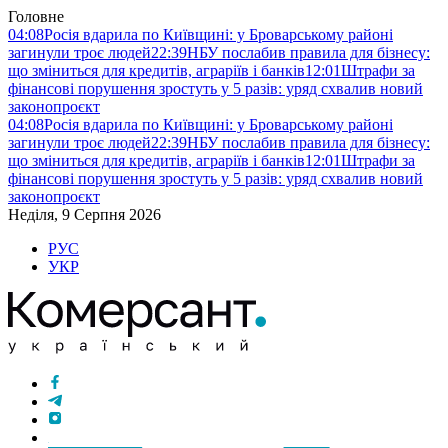
Головне
04:08
Росія вдарила по Київщині: у Броварському районі
загинули троє людей
22:39
НБУ послабив правила для бізнесу:
що зміниться для кредитів, аграріїв і банків
12:01
Штрафи за
фінансові порушення зростуть у 5 разів: уряд схвалив новий
законопроєкт
04:08
Росія вдарила по Київщині: у Броварському районі
загинули троє людей
22:39
НБУ послабив правила для бізнесу:
що зміниться для кредитів, аграріїв і банків
12:01
Штрафи за
фінансові порушення зростуть у 5 разів: уряд схвалив новий
законопроєкт
Неділя, 9 Серпня 2026
РУС
УКР