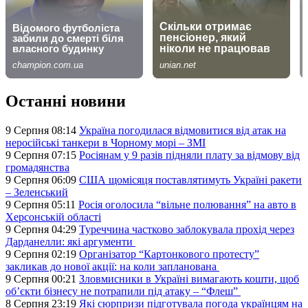
Останні новини
9 Серпня 08:14
Україна погодилася відмовитися від атак на
неросійські танкери в Чорному морі – ЗМІ
9 Серпня 07:15
Росіянам у 9 разів підняли плату за відмову від
громадянства
9 Серпня 06:09
США щомісяця поставлятимуть Україні ракети
– Зеленський
9 Серпня 05:11
Росія оголосила “вільне полювання” на авто в
Херсонській області
9 Серпня 04:29
Туреччина частково заблокувала прохід через
Дарданелли: які аргументи
9 Серпня 02:19
Організатор “Картонкового протесту”
закликав до нової акції: на коли запланована
9 Серпня 00:21
Зловмисники в Україні вимагають кошти, щоб
об’єкти бізнесу не потрапили під атаку – “Флеш”
8 Серпня 23:19
Які сюрпризи підготувала погода українцям на