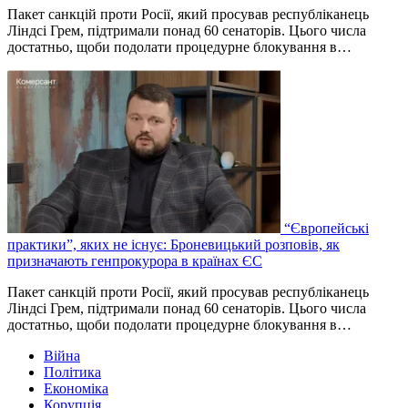
Пакет санкцій проти Росії, який просував республіканець
Ліндсі Грем, підтримали понад 60 сенаторів. Цього числа
достатньо, щоби подолати процедурне блокування в…
“Європейські
практики”, яких не існує: Броневицький розповів, як
призначають генпрокурора в країнах ЄС
Пакет санкцій проти Росії, який просував республіканець
Ліндсі Грем, підтримали понад 60 сенаторів. Цього числа
достатньо, щоби подолати процедурне блокування в…
Війна
Політика
Економіка
Корупція