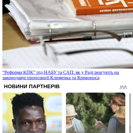
“Реформа КПК” під НАБУ та САП: як у Раді реагують на
законодавчі пропозиції Клименка та Кривоноса