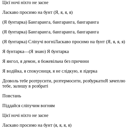
Цієї ночі ніхто не засне
Ласкаво просимо на бунт (Я, я, я, я)
(Я бунтарка) Бангаранга, бангаранга, бангаранга
(Я бунтарка) Бангаранга, бангаранга, бангаранга
(Я бунтарка) Сліпучі вогніЛаскаво просимо на бунт (Я, я, я, я)
Я бунтарка—(Я знаю) Я бунтарка
Я янгол, я демон, я божевільна без причини
Я водійка, я спокусниця, я не слідкую, я лідерка
Дозволь тебе розтрусити, розтермосити, розбуркатиЯ зачеплю
тебе, залишу в розбраті
Повстань
Піддайся сліпучим вогням
Цієї ночі ніхто не засне
Ласкаво просимо на бунт (я, я, я, я)