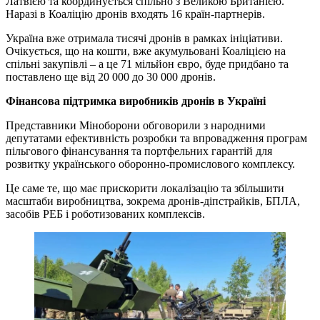
Латвією та координується спільно з Великою Британією.
Наразі в Коаліцію дронів входять 16 країн-партнерів.
Україна вже отримала тисячі дронів в рамках ініціативи.
Очікується, що на кошти, вже акумульовані Коаліцією на
спільні закупівлі – а це 71 мільйон євро, буде придбано та
поставлено ще від 20 000 до 30 000 дронів.
Фінансова підтримка виробників дронів в Україні
Представники Міноборони обговорили з народними
депутатами ефективність розробки та впровадження програм
пільгового фінансування та портфельних гарантій для
розвитку українського оборонно-промислового комплексу.
Це саме те, що має прискорити локалізацію та збільшити
масштаби виробництва, зокрема дронів-діпстрайків, БПЛА,
засобів РЕБ і роботизованих комплексів.