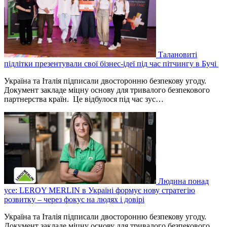
Талановиті
підлітки презентували свої бізнес-ідеї під час пітчингу в Бучі
Україна та Італія підписали двосторонню безпекову угоду.
Документ закладе міцну основу для тривалого безпекового
партнерства країн. Це відбулося під час зус…
Людина понад
усе: LEROY MERLIN в Україні формує нову стратегію
розвитку – через фокус на людях і довірі
Україна та Італія підписали двосторонню безпекову угоду.
Документ закладе міцну основу для тривалого безпекового