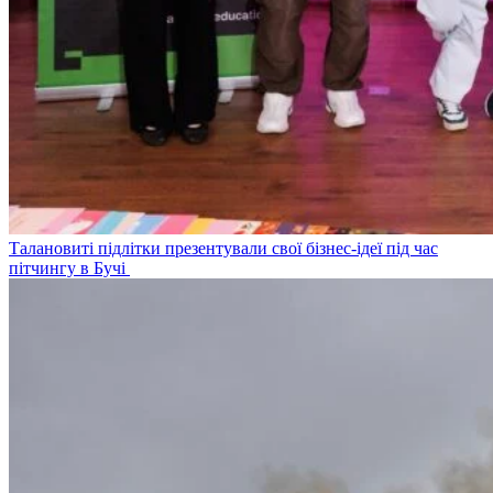
Талановиті підлітки презентували свої бізнес-ідеї під час
пітчингу в Бучі