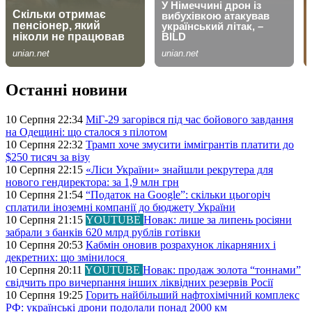
Останні новини
10 Серпня 22:34
МіГ-29 загорівся під час бойового завдання
на Одещині: що сталося з пілотом
10 Серпня 22:32
Трамп хоче змусити іммігрантів платити до
$250 тисяч за візу
10 Серпня 22:15
«Ліси України» знайшли рекрутера для
нового гендиректора: за 1,9 млн грн
10 Серпня 21:54
“Податок на Google”: скільки цьогоріч
сплатили іноземні компанії до бюджету України
10 Серпня 21:15
YOUTUBE
Новак: лише за липень росіяни
забрали з банків 620 млрд рублів готівки
10 Серпня 20:53
Кабмін оновив розрахунок лікарняних і
декретних: що змінилося
10 Серпня 20:11
YOUTUBE
Новак: продаж золота “тоннами”
свідчить про вичерпання інших ліквідних резервів Росії
10 Серпня 19:25
Горить найбільший нафтохімічний комплекс
РФ: українські дрони подолали понад 2000 км