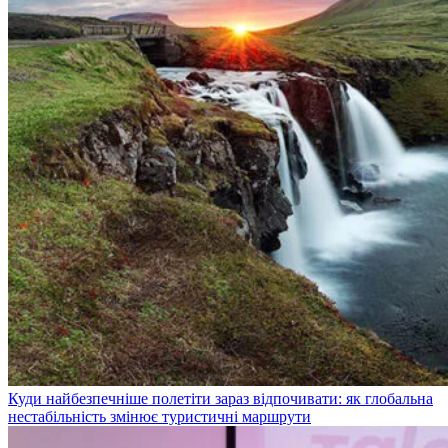
Куди найбезпечніше полетіти зараз відпочивати: як глобальна
нестабільність змінює туристичні маршрути