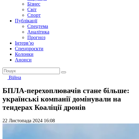
Бізнес
Світ
Спорт
Публікації
Спецтема
Аналітика
Прогноз
Інтерв’ю
Спецпроєкти
Колонки
Анонси
Війна
БПЛА-перехоплювачів стане більше:
українські компанії домінували на
тендерах Коаліції дронів
22 Листопада 2024 16:08