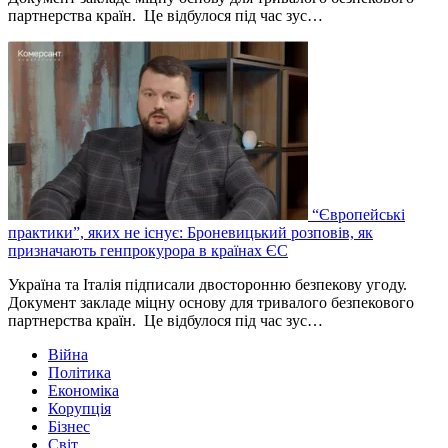
партнерства країн. Це відбулося під час зус…
“Європейські
практики”, яких не існує: Броневицький розповів, як
призначають генпрокурора в країнах ЄС
Україна та Італія підписали двосторонню безпекову угоду.
Документ закладе міцну основу для тривалого безпекового
партнерства країн. Це відбулося під час зус…
Війна
Політика
Економіка
Корупція
Бізнес
Світ