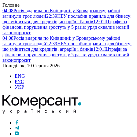
Головне
04:08
Росія вдарила по Київщині: у Броварському районі
загинули троє людей
22:39
НБУ послабив правила для бізнесу:
що зміниться для кредитів, аграріїв і банків
12:01
Штрафи за
фінансові порушення зростуть у 5 разів: уряд схвалив новий
законопроєкт
04:08
Росія вдарила по Київщині: у Броварському районі
загинули троє людей
22:39
НБУ послабив правила для бізнесу:
що зміниться для кредитів, аграріїв і банків
12:01
Штрафи за
фінансові порушення зростуть у 5 разів: уряд схвалив новий
законопроєкт
Понеділок, 10 Серпня 2026
ENG
РУС
УКР