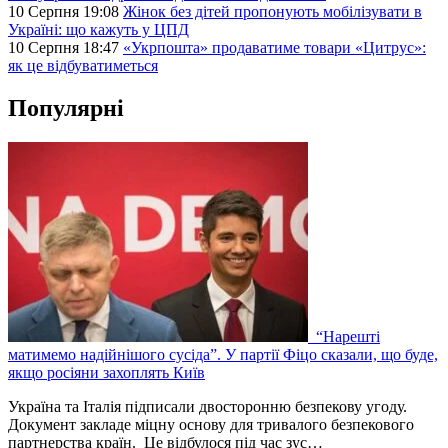
10 Серпня 19:08
Жінок без дітей пропонують мобілізувати в
Україні: що кажуть у ЦПД
10 Серпня 18:47
«Укрпошта» продаватиме товари «Цитрус»:
як це відбуватиметься
Популярні
“Нарешті
матимемо надійнішого сусіда”. У партії Фіцо сказали, що буде,
якщо росіяни захоплять Київ
Україна та Італія підписали двосторонню безпекову угоду.
Документ закладе міцну основу для тривалого безпекового
партнерства країн. Це відбулося під час зус…