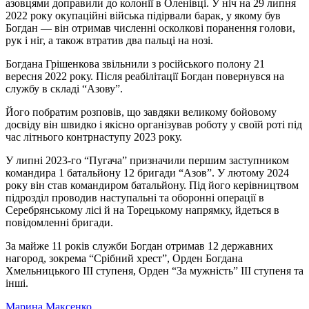
азовцями доправили до колонії в Оленівці. У ніч на 29 липня
2022 року окупаційні війська підірвали барак, у якому був
Богдан — він отримав численні осколкові поранення голови,
рук і ніг, а також втратив два пальці на нозі.
Богдана Грішенкова звільнили з російського полону 21
вересня 2022 року. Після реабілітації Богдан повернувся на
службу в складі “Азову”.
Його побратим розповів, що завдяки великому бойовому
досвіду він швидко і якісно організував роботу у своїй роті під
час літнього контрнаступу 2023 року.
У липні 2023-го “Пугача” призначили першим заступником
командира 1 батальйону 12 бригади “Азов”. У лютому 2024
року він став командиром батальйону. Під його керівництвом
підрозділ проводив наступальні та оборонні операції в
Серебрянському лісі й на Торецькому напрямку, йдеться в
повідомленні бригади.
За майже 11 років служби Богдан отримав 12 державних
нагород, зокрема “Срібний хрест”, Орден Богдана
Хмельницького III ступеня, Орден “За мужність” III ступеня та
інші.
Марина Максенко