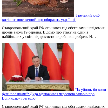
Гречаний хліб
витісняє пшеничний: що обирають українці
Ставропольский край РФ опинився під обстрілами невідомих
дронів вночі 19 березня. Відомо про атаку на один з
найбільших у світі підприємств-виробників добрив, Н…
“Їх убили, бо вони
були поляками”: Дуда відзначився черговою заявою про
Волинську трагедію
Ставропольский край РФ опинився під обстрілами невідомих