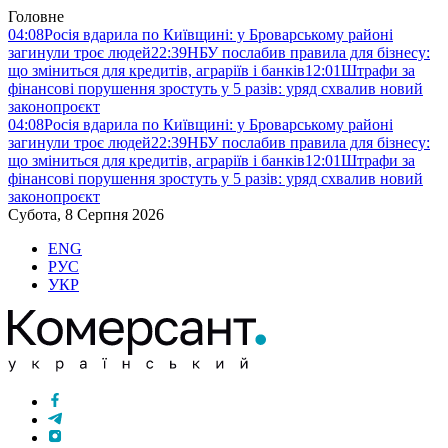
Головне
04:08
Росія вдарила по Київщині: у Броварському районі
загинули троє людей
22:39
НБУ послабив правила для бізнесу:
що зміниться для кредитів, аграріїв і банків
12:01
Штрафи за
фінансові порушення зростуть у 5 разів: уряд схвалив новий
законопроєкт
04:08
Росія вдарила по Київщині: у Броварському районі
загинули троє людей
22:39
НБУ послабив правила для бізнесу:
що зміниться для кредитів, аграріїв і банків
12:01
Штрафи за
фінансові порушення зростуть у 5 разів: уряд схвалив новий
законопроєкт
Субота, 8 Серпня 2026
ENG
РУС
УКР