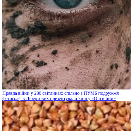
Правда війни у 280 світлинах: спільно з ПУМБ подружжя
фотографів Лібертових презентували книгу «Очі війни»