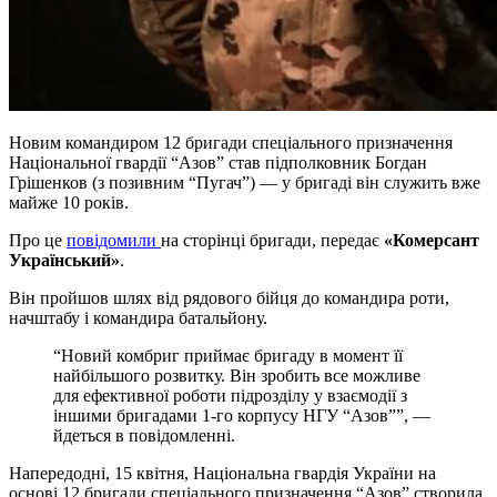
Новим командиром 12 бригади спеціального призначення
Національної гвардії “Азов” став підполковник Богдан
Грішенков (з позивним “Пугач”) — у бригаді він служить вже
майже 10 років.
Про це
повідомили
на сторінці бригади, передає
«Комерсант
Український»
.
Він пройшов шлях від рядового бійця до командира роти,
начштабу і командира батальйону.
“Новий комбриг приймає бригаду в момент її
найбільшого розвитку. Він зробить все можливе
для ефективної роботи підрозділу у взаємодії з
іншими бригадами 1-го корпусу НГУ “Азов””, —
йдеться в повідомленні.
Напередодні, 15 квітня, Національна гвардія України на
основі 12 бригади спеціального призначення “Азов” створила