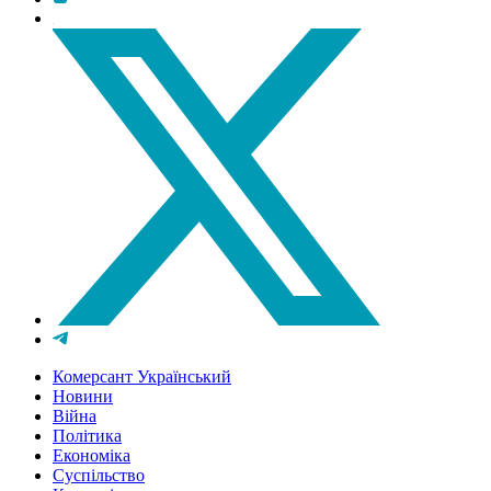
Комерсант Український
Новини
Війна
Політика
Економіка
Суспільство