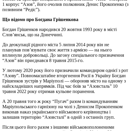
1 корпус “Азов”, його очолив полковник Денис Прокопенко (з
позивним “Редіс”).
Що відомо про Богдана Грішенкова
Богдан Грішенков народився 20 жовтня 1993 року в місті
Слов’янськ, що на Донеччині.
До деокупації рідного міста 5 липня 2014 року він не
планував пов’язувати своє життя з армією — на нього
вплинули добровольці. До загону спеціального призначення
“Азов” він приєднався 8 травня 2015-го.
У лютому 2020 року його призначили командиром однієї з рот
“Азову”. Повномасштабне вторгнення Росії в Україну Богдан
Грішенков зустрів у Маріуполі — обороняв місто на одному з
найскладніших напрямків. Під час боїв за “Азовсталь” 10
травня 2022 року отримав кульове поранення.
А 20 травня того ж року “Пугач” разом із командуванням
Маріупольського гарнізону на чолі з Денисом Прокопенком
виконав наказ українського військового керівництва і
залишив територію “Азовсталі” в одній з останніх груп.
Після цього його разом з іншими військовополоненими