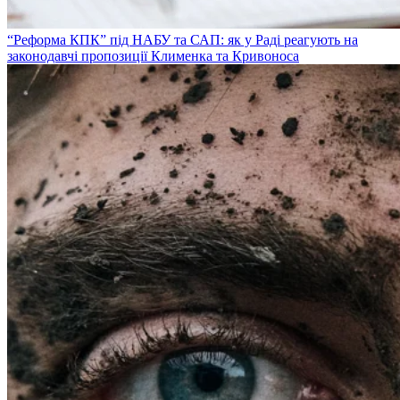
“Реформа КПК” під НАБУ та САП: як у Раді реагують на
законодавчі пропозиції Клименка та Кривоноса