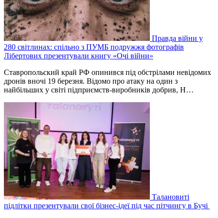
Правда війни у
280 світлинах: спільно з ПУМБ подружжя фотографів
Лібертових презентували книгу «Очі війни»
Ставропольский край РФ опинився під обстрілами невідомих
дронів вночі 19 березня. Відомо про атаку на один з
найбільших у світі підприємств-виробників добрив, Н…
Талановиті
підлітки презентували свої бізнес-ідеї під час пітчингу в Бучі