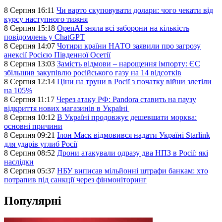
8 Серпня 16:11
Чи варто скуповувати долари: чого чекати від
курсу наступного тижня
8 Серпня 15:18
OpenAI зняла всі заборони на кількість
повідомлень у ChatGPT
8 Серпня 14:07
Чотири країни НАТО заявили про загрозу
анексії Росією Південної Осетії
8 Серпня 13:03
Замість відмови – нарощення імпорту: ЄС
збільшив закупівлю російського газу на 14 відсотків
8 Серпня 12:14
Ціни на труни в Росії з початку війни злетіли
на 105%
8 Серпня 11:17
Через атаку РФ: Pandora ставить на паузу
відкриття нових магазинів в Україні
8 Серпня 10:12
В Україні продовжує дешевшати морква:
основні причини
8 Серпня 09:21
Ілон Маск відмовився надати Україні Starlink
для ударів углиб Росії
8 Серпня 08:52
Дрони атакували одразу два НПЗ в Росії: які
наслідки
8 Серпня 05:37
НБУ виписав мільйонні штрафи банкам: хто
потрапив під санкції через фінмоніторинг
Популярні