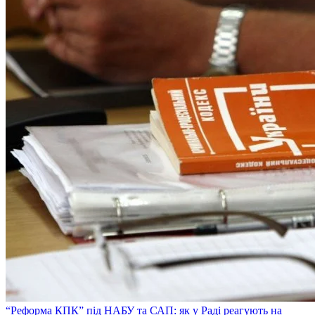
“Реформа КПК” під НАБУ та САП: як у Раді реагують на