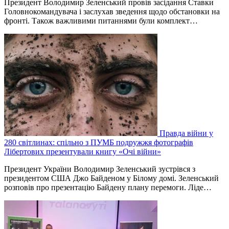
Президент Володимир Зеленський провів засідання Ставки
Головнокомандувача і заслухав зведення щодо обстановки на
фронті. Також важливими питаннями були комплект…
Правда війни у
280 світлинах: спільно з ПУМБ подружжя фотографів
Лібертових презентували книгу «Очі війни»
Президент України Володимир Зеленський зустрівся з
президентом США Джо Байденом у Білому домі. Зеленський
розповів про презентацію Байдену плану перемоги. Ліде…