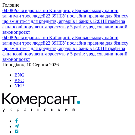
Головне
04:08
Росія вдарила по Київщині: у Броварському районі
загинули троє людей
22:39
НБУ послабив правила для бізнесу:
що зміниться для кредитів, аграріїв і банків
12:01
Штрафи за
фінансові порушення зростуть у 5 разів: уряд схвалив новий
законопроєкт
04:08
Росія вдарила по Київщині: у Броварському районі
загинули троє людей
22:39
НБУ послабив правила для бізнесу:
що зміниться для кредитів, аграріїв і банків
12:01
Штрафи за
фінансові порушення зростуть у 5 разів: уряд схвалив новий
законопроєкт
Понеділок, 10 Серпня 2026
ENG
РУС
УКР