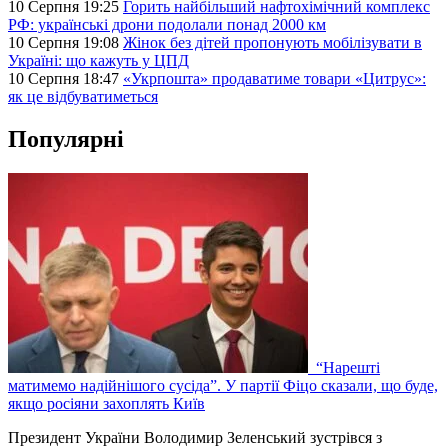
10 Серпня 19:25
Горить найбільший нафтохімічний комплекс
РФ: українські дрони подолали понад 2000 км
10 Серпня 19:08
Жінок без дітей пропонують мобілізувати в
Україні: що кажуть у ЦПД
10 Серпня 18:47
«Укрпошта» продаватиме товари «Цитрус»:
як це відбуватиметься
Популярні
“Нарешті
матимемо надійнішого сусіда”. У партії Фіцо сказали, що буде,
якщо росіяни захоплять Київ
Президент України Володимир Зеленський зустрівся з