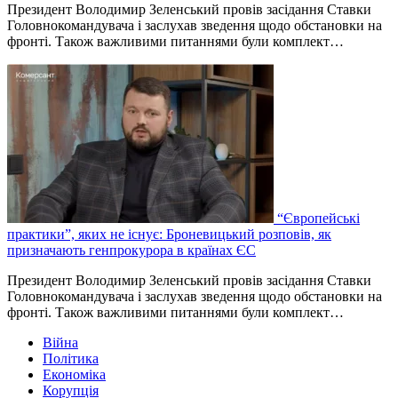
Президент Володимир Зеленський провів засідання Ставки
Головнокомандувача і заслухав зведення щодо обстановки на
фронті. Також важливими питаннями були комплект…
“Європейські
практики”, яких не існує: Броневицький розповів, як
призначають генпрокурора в країнах ЄС
Президент Володимир Зеленський провів засідання Ставки
Головнокомандувача і заслухав зведення щодо обстановки на
фронті. Також важливими питаннями були комплект…
Війна
Політика
Економіка
Корупція