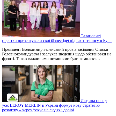
Талановиті
підлітки презентували свої бізнес-ідеї під час пітчингу в Бучі
Президент Володимир Зеленський провів засідання Ставки
Головнокомандувача і заслухав зведення щодо обстановки на
фронті. Також важливими питаннями були комплект…
Людина понад
усе: LEROY MERLIN в Україні формує нову стратегію
розвитку – через фокус на людях і довірі