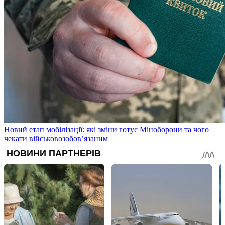
Новий етап мобілізації: які зміни готує Міноборони та чого
чекати військовозобов’язаним