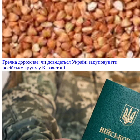
Гречка дорожчає: чи доведеться Україні закуповувати
російську крупу у Казахстані