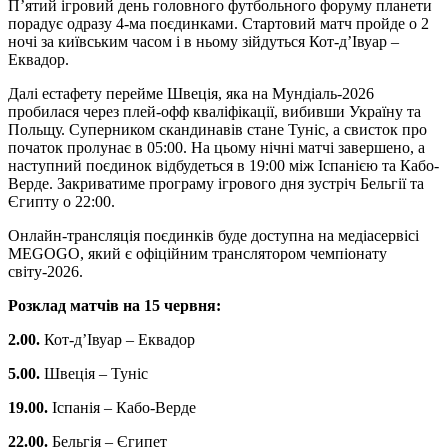
П’ятий ігровий день головного футбольного форуму планети
порадує одразу 4-ма поєдинками. Стартовий матч пройде о 2
ночі за київським часом і в ньому зійдуться Кот-д’Івуар –
Еквадор.
Далі естафету перейме Швеція, яка на Мундіаль-2026
пробилася через плей-офф кваліфікації, вибивши Україну та
Польщу. Суперником скандинавів стане Туніс, а свисток про
початок пролунає в 05:00. На цьому нічні матчі завершено, а
наступний поєдинок відбудеться в 19:00 між Іспанією та Кабо-
Верде. Закриватиме програму ігрового дня зустріч Бельгії та
Єгипту о 22:00.
Онлайн-трансляція поєдинків буде доступна на медіасервісі
MEGOGO, який є офіційним транслятором чемпіонату
світу-2026.
Розклад матчів на 15 червня:
2.00.
Кот-д’Івуар – Еквадор
5.00.
Швеція – Туніс
19.00.
Іспанія – Кабо-Верде
22.00.
Бельгія – Єгипет