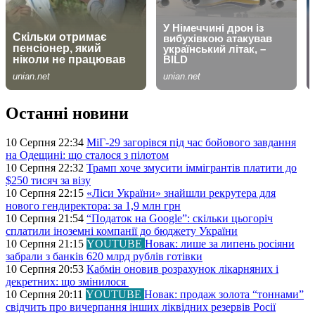
Останні новини
10 Серпня 22:34
МіГ-29 загорівся під час бойового завдання
на Одещині: що сталося з пілотом
10 Серпня 22:32
Трамп хоче змусити іммігрантів платити до
$250 тисяч за візу
10 Серпня 22:15
«Ліси України» знайшли рекрутера для
нового гендиректора: за 1,9 млн грн
10 Серпня 21:54
“Податок на Google”: скільки цьогоріч
сплатили іноземні компанії до бюджету України
10 Серпня 21:15
YOUTUBE
Новак: лише за липень росіяни
забрали з банків 620 млрд рублів готівки
10 Серпня 20:53
Кабмін оновив розрахунок лікарняних і
декретних: що змінилося
10 Серпня 20:11
YOUTUBE
Новак: продаж золота “тоннами”
свідчить про вичерпання інших ліквідних резервів Росії