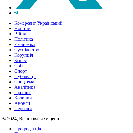
Комерсант Український
Новини
Війна
Політика
Економіка
Суспільство
Корупція
Бізнес
Світ
Спорт
Публікації
Спецтема
Аналітика
Прогноз
Колонки
Анонси
Персони
© 2024, Всі права захищено
Про редакцію