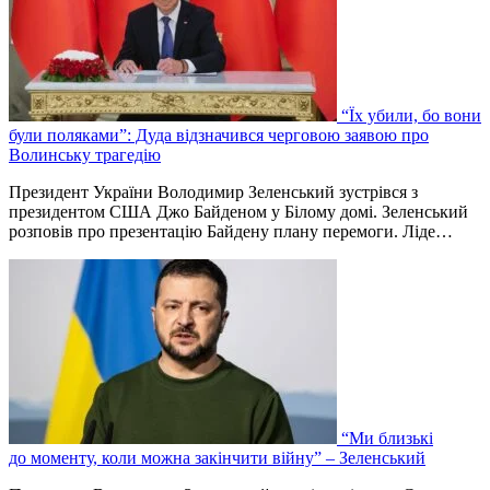
“Їх убили, бо вони
були поляками”: Дуда відзначився черговою заявою про
Волинську трагедію
Президент України Володимир Зеленський зустрівся з
президентом США Джо Байденом у Білому домі. Зеленський
розповів про презентацію Байдену плану перемоги. Ліде…
“Ми близькі
до моменту, коли можна закінчити війну” – Зеленський