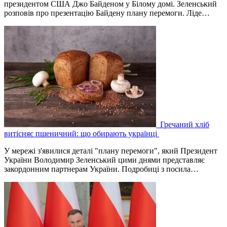
президентом США Джо Байденом у Білому домі. Зеленський
розповів про презентацію Байдену плану перемоги. Ліде…
Гречаний хліб
витісняє пшеничний: що обирають українці
У мережі з'явилися деталі "плану перемоги", який Президент
України Володимир Зеленський цими днями представляє
закордонним партнерам України. Подробиці з посила…