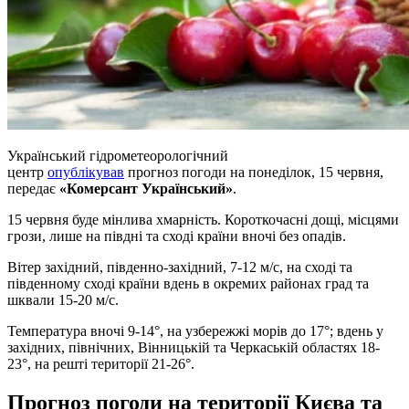
Український гідрометеорологічний
центр
опублікував
прогноз погоди на понеділок, 15 червня,
передає
«Комерсант Український»
.
15 червня буде мінлива хмарність. Короткочасні дощі, місцями
грози, лише на півдні та сході країни вночі без опадів.
Вітер західний, південно-західний, 7-12 м/с, на сході та
південному сході країни вдень в окремих районах град та
шквали 15-20 м/с.
Температура вночі 9-14°, на узбережжі морів до 17°; вдень у
західних, північних, Вінницькій та Черкаській областях 18-
23°, на решті території 21-26°.
Прогноз погоди на території Києва та