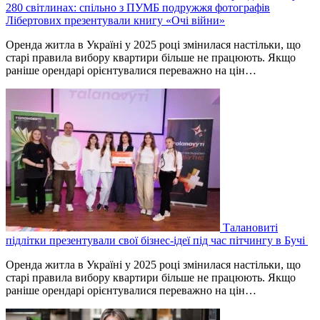
280 світлинах: спільно з ПУМБ подружжя фотографів
Лібертових презентували книгу «Очі війни»
Оренда житла в Україні у 2025 році змінилася настільки, що
старі правила вибору квартири більше не працюють. Якщо
раніше орендарі орієнтувалися переважно на цін…
Талановиті
підлітки презентували свої бізнес-ідеї під час пітчингу в Бучі
Оренда житла в Україні у 2025 році змінилася настільки, що
старі правила вибору квартири більше не працюють. Якщо
раніше орендарі орієнтувалися переважно на цін…