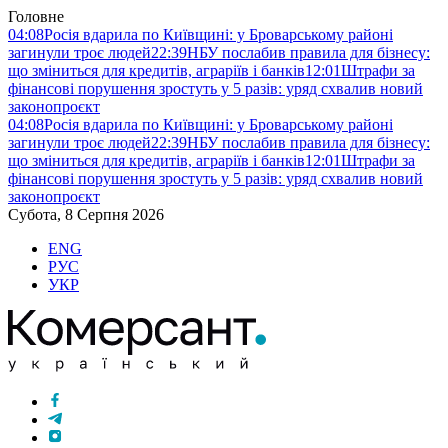
Головне
04:08
Росія вдарила по Київщині: у Броварському районі
загинули троє людей
22:39
НБУ послабив правила для бізнесу:
що зміниться для кредитів, аграріїв і банків
12:01
Штрафи за
фінансові порушення зростуть у 5 разів: уряд схвалив новий
законопроєкт
04:08
Росія вдарила по Київщині: у Броварському районі
загинули троє людей
22:39
НБУ послабив правила для бізнесу:
що зміниться для кредитів, аграріїв і банків
12:01
Штрафи за
фінансові порушення зростуть у 5 разів: уряд схвалив новий
законопроєкт
Субота, 8 Серпня 2026
ENG
РУС
УКР