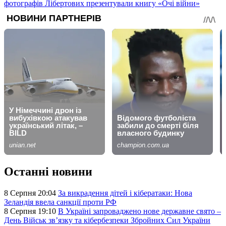
фотографів Лібертових презентували книгу «Очі війни»
Останні новини
8 Серпня 20:04
За викрадення дітей і кібератаки: Нова
Зеландія ввела санкції проти РФ
8 Серпня 19:10
В Україні запроваджено нове державне свято –
День Військ звʼязку та кібербезпеки Збройних Сил України