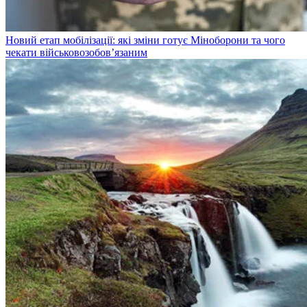
Новий етап мобілізації: які зміни готує Міноборони та чого
чекати військовозобов’язаним