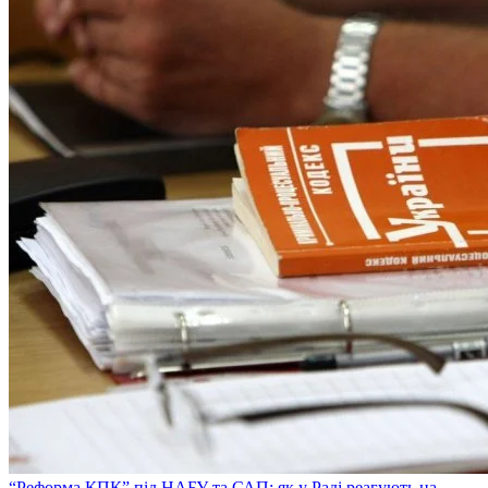
“Реформа КПК” під НАБУ та САП: як у Раді реагують на