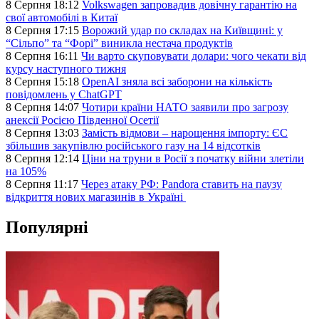
8 Серпня 18:12
Volkswagen запровадив довічну гарантію на
свої автомобілі в Китаї
8 Серпня 17:15
Ворожий удар по складах на Київщині: у
“Сільпо” та “Форі” виникла нестача продуктів
8 Серпня 16:11
Чи варто скуповувати долари: чого чекати від
курсу наступного тижня
8 Серпня 15:18
OpenAI зняла всі заборони на кількість
повідомлень у ChatGPT
8 Серпня 14:07
Чотири країни НАТО заявили про загрозу
анексії Росією Південної Осетії
8 Серпня 13:03
Замість відмови – нарощення імпорту: ЄС
збільшив закупівлю російського газу на 14 відсотків
8 Серпня 12:14
Ціни на труни в Росії з початку війни злетіли
на 105%
8 Серпня 11:17
Через атаку РФ: Pandora ставить на паузу
відкриття нових магазинів в Україні
Популярні