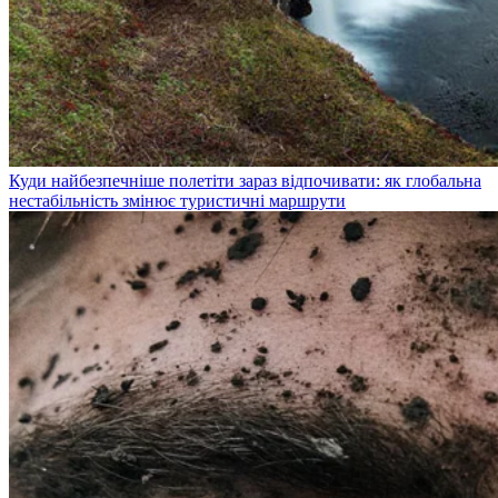
Куди найбезпечніше полетіти зараз відпочивати: як глобальна
нестабільність змінює туристичні маршрути