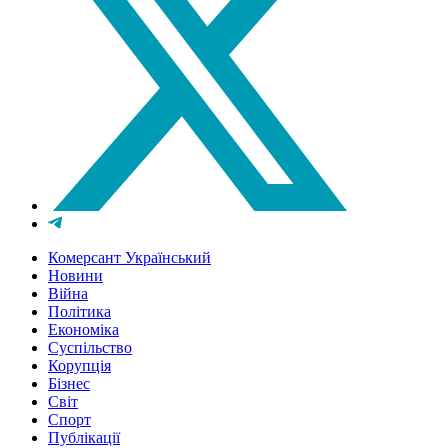
Комерсант Український
Новини
Війна
Політика
Економіка
Суспільство
Корупція
Бізнес
Світ
Спорт
Публікації