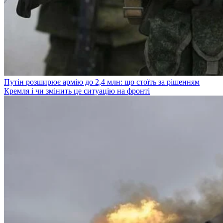
Путін розширює армію до 2,4 млн: що стоїть за рішенням
Кремля і чи змінить це ситуацію на фронті