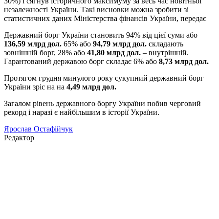
30%) і сягнув історичного максимуму за весь час новітньої
незалежності України. Такі висновки можна зробити зі
статистичних даних Міністерства фінансів України, передає
Державний борг України становить 94% від цієї суми або
136,59 млрд дол.
65% або
94,79 млрд дол.
складають
зовнішній борг, 28% або
41,80 млрд дол.
– внутрішній.
Гарантований державою борг складає 6% або
8,73 млрд дол.
Протягом грудня минулого року сукупний державний борг
України зріс на на
4,49 млрд дол.
Загалом рівень державного боргу України побив черговий
рекорд і наразі є найбільшим в історії України.
Ярослав Остафійчук
Редактор