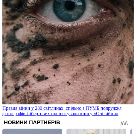
Правда війни у 280 світлинах: спільно з ПУМБ подружжя
фотографів Лібертових презентували книгу «Очі війни»