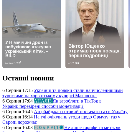
Останні новини
6 Серпня 17:15
Українці та поляки стали найчисленнішими
туристами на хорватському курорті Макарська
6 Серпня 17:04
АНАЛІЗ
Як заробляти в ТікТок в
Україні: перевірені способи монетизації
6 Серпня 16:45
Азербайджан готовий постачати газ в Україну
6 Серпня 16:14
На тлі очікувань угоди щодо Ормузу: газ у
Європі дорожчає
6 Серпня 16:03
РОЗБІР ВІД
Не лише тарифи та мита: як