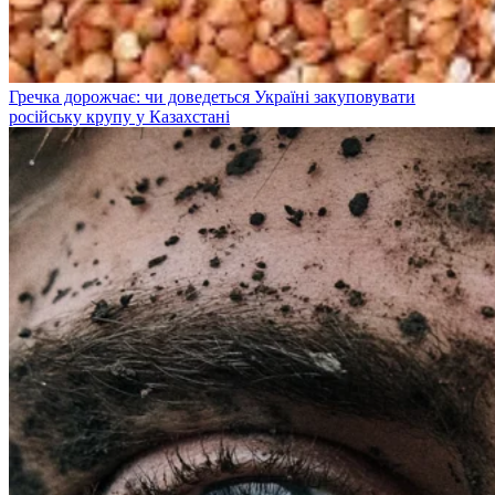
Гречка дорожчає: чи доведеться Україні закуповувати
російську крупу у Казахстані