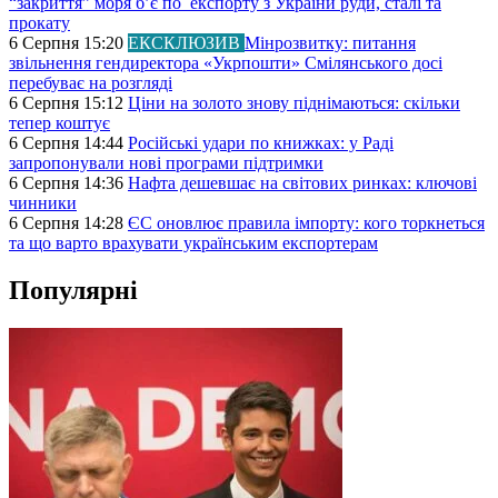
“закриття” моря б’є по експорту з України руди, сталі та
прокату
6 Серпня 15:20
ЕКСКЛЮЗИВ
Мінрозвитку: питання
звільнення гендиректора «Укрпошти» Смілянського досі
перебуває на розгляді
6 Серпня 15:12
Ціни на золото знову піднімаються: скільки
тепер коштує
6 Серпня 14:44
Російські удари по книжках: у Раді
запропонували нові програми підтримки
6 Серпня 14:36
Нафта дешевшає на світових ринках: ключові
чинники
6 Серпня 14:28
ЄС оновлює правила імпорту: кого торкнеться
та що варто врахувати українським експортерам
Популярні