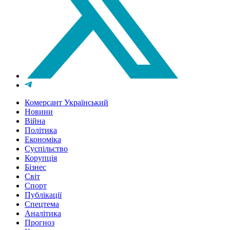
Комерсант Український
Новини
Війна
Політика
Економіка
Суспільство
Корупція
Бізнес
Світ
Спорт
Публікації
Спецтема
Аналітика
Прогноз