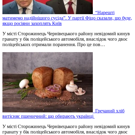
“Нарешті
матимемо надійнішого сусіда”. У партії Фіцо сказали, що буде,
якщо росіяни захоплять Київ
У місті Сторожинець Чернівецького району невідомий кинув
гранату у бік поліцейського автомобіля, внаслідок чого двоє
поліцейських отримали поранення. Про це пов…
Гречаний хліб
витісняє пшеничний: що обирають українці
У місті Сторожинець Чернівецького району невідомий кинув
гранату у бік поліцейського автомобіля, внаслідок чого двоє