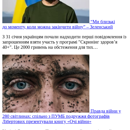
“Ми близькі
до моменту, коли можна закінчити війну” – Зеленський
З 31 січня українцям почали надходити перші повідомлення із
запрошенням взяти участь у програмі "Скринінг здоров’я
40+". Це 2000 гривень на обстеження для тих…
Правда війни у
280 світлинах: спільно з ПУМБ подружжя фотографів
Лібертових презентували книгу «Очі війни»