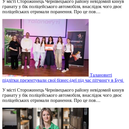
У місті Сторожинець Чернівецького району невідомий кинув
гранату у бік поліцейського автомобіля, внаслідок чого двоє
поліцейських отримали поранення. Про це пов…
Талановиті
підлітки презентували свої бізнес-ідеї під час пітчингу в Бучі
У місті Сторожинець Чернівецького району невідомий кинув
гранату у бік поліцейського автомобіля, внаслідок чого двоє
поліцейських отримали поранення. Про це пов…