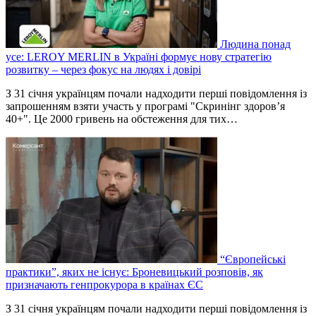
Людина понад
усе: LEROY MERLIN в Україні формує нову стратегію
розвитку – через фокус на людях і довірі
З 31 січня українцям почали надходити перші повідомлення із
запрошенням взяти участь у програмі "Скринінг здоров’я
40+". Це 2000 гривень на обстеження для тих…
“Європейські
практики”, яких не існує: Броневицький розповів, як
призначають генпрокурора в країнах ЄС
З 31 січня українцям почали надходити перші повідомлення із