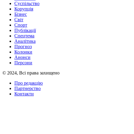
Суспільство
Корупція
Бізнес
Світ
Спорт
Публікації
Спецтема
Аналітика
Прогноз
Колонки
Анонси
Персони
© 2024, Всі права захищено
Про редакцію
Партнерство
Контакти