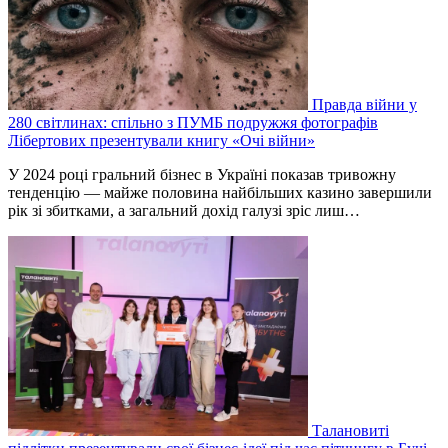
Правда війни у
280 світлинах: спільно з ПУМБ подружжя фотографів
Лібертових презентували книгу «Очі війни»
У 2024 році гральний бізнес в Україні показав тривожну
тенденцію — майже половина найбільших казино завершили
рік зі збитками, а загальний дохід галузі зріс лиш…
Талановиті