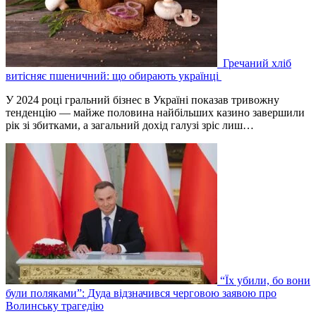
Гречаний хліб
витісняє пшеничний: що обирають українці
У 2024 році гральний бізнес в Україні показав тривожну
тенденцію — майже половина найбільших казино завершили
рік зі збитками, а загальний дохід галузі зріс лиш…
“Їх убили, бо вони
були поляками”: Дуда відзначився черговою заявою про
Волинську трагедію