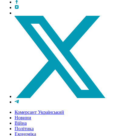
Комерсант Український
Новини
Війна
Політика
Економіка