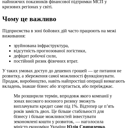
найнижчих показників фінансової підтримки МСП у
кризових регіонах у світі.
Чому це важливо
Підприємства в зоні бойових дій часто працюють на межі
виживання:
зруйнована інфраструктура,
відсутність прогнозованої логістики,
дефіцит робочої сили,
постійний ризик фізичних втрат.
У таких умовах доступ до дешевих грошей — це питання не
розвитку, а збереження самої можливості функціонувати.
Продаж, виробництво, навіть найпростіші операції вимагають
вкладень, інакше бізнес або згортається, або переїжджає.
Ми розширили термін, впродовж якого компанії у
зонах високого воєнного ризику зможуть
виплачувати кредит саме під 1%. Відтепер це п’ять
років замість двох. Це більше стабільності для
бізнесу і більше можливостей інвестувати
зекономлені кошти у розвиток, — наголосила
міністр економіки України
Юлія Свириденко
.