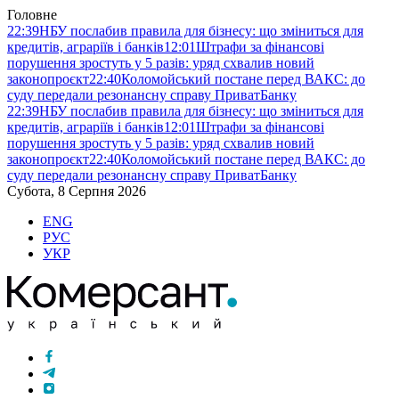
Головне
22:39
НБУ послабив правила для бізнесу: що зміниться для
кредитів, аграріїв і банків
12:01
Штрафи за фінансові
порушення зростуть у 5 разів: уряд схвалив новий
законопроєкт
22:40
Коломойський постане перед ВАКС: до
суду передали резонансну справу ПриватБанку
22:39
НБУ послабив правила для бізнесу: що зміниться для
кредитів, аграріїв і банків
12:01
Штрафи за фінансові
порушення зростуть у 5 разів: уряд схвалив новий
законопроєкт
22:40
Коломойський постане перед ВАКС: до
суду передали резонансну справу ПриватБанку
Субота, 8 Серпня 2026
ENG
РУС
УКР