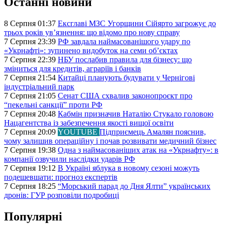
Останні новини
8 Серпня 01:37
Ексглаві МЗС Угорщини Сійярто загрожує до
трьох років ув’язнення: що відомо про нову справу
7 Серпня 23:39
РФ завдала наймасованішого удару по
«Укрнафті»: зупинено видобуток на семи об’єктах
7 Серпня 22:39
НБУ послабив правила для бізнесу: що
зміниться для кредитів, аграріїв і банків
7 Серпня 21:54
Китайці планують будувати у Чернігові
індустріальний парк
7 Серпня 21:05
Сенат США схвалив законопроєкт про
“пекельні санкції” проти РФ
7 Серпня 20:48
Кабмін призначив Наталію Стукало головою
Нацагентства із забезпечення якості вищої освіти
7 Серпня 20:09
YOUTUBE
Підприємець Амалян пояснив,
чому залишив операційну і почав розвивати медичний бізнес
7 Серпня 19:38
Одна з наймасованіших атак на «Укрнафту»: в
компанії озвучили наслідки ударів РФ
7 Серпня 19:12
В Україні яблука в новому сезоні можуть
подешевшати: прогноз експертів
7 Серпня 18:25
“Морський парад до Дня Ялти” українських
дронів: ГУР розповіли подробиці
Популярні