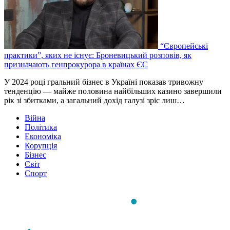
“Європейські
практики”, яких не існує: Броневицький розповів, як
призначають генпрокурора в країнах ЄС
У 2024 році гральний бізнес в Україні показав тривожну
тенденцію — майже половина найбільших казино завершили
рік зі збитками, а загальний дохід галузі зріс лиш…
Війна
Політика
Економіка
Корупція
Бізнес
Світ
Спорт