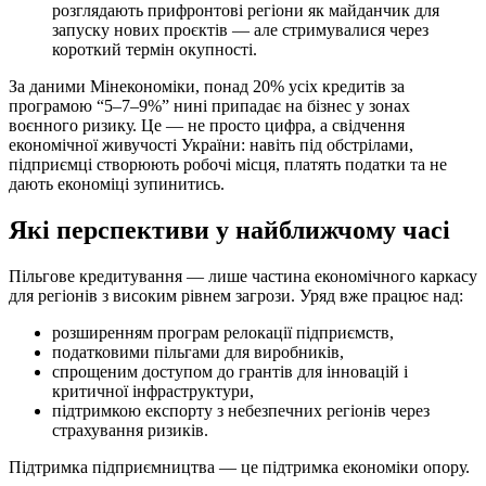
розглядають прифронтові регіони як майданчик для
запуску нових проєктів — але стримувалися через
короткий термін окупності.
За даними Мінекономіки, понад 20% усіх кредитів за
програмою “5–7–9%” нині припадає на бізнес у зонах
воєнного ризику. Це — не просто цифра, а свідчення
економічної живучості України: навіть під обстрілами,
підприємці створюють робочі місця, платять податки та не
дають економіці зупинитись.
Які перспективи у найближчому часі
Пільгове кредитування — лише частина економічного каркасу
для регіонів з високим рівнем загрози. Уряд вже працює над:
розширенням програм релокації підприємств,
податковими пільгами для виробників,
спрощеним доступом до грантів для інновацій і
критичної інфраструктури,
підтримкою експорту з небезпечних регіонів через
страхування ризиків.
Підтримка підприємництва — це підтримка економіки опору.