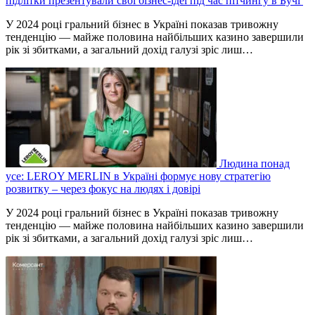
підлітки презентували свої бізнес-ідеї під час пітчингу в Бучі
У 2024 році гральний бізнес в Україні показав тривожну
тенденцію — майже половина найбільших казино завершили
рік зі збитками, а загальний дохід галузі зріс лиш…
Людина понад
усе: LEROY MERLIN в Україні формує нову стратегію
розвитку – через фокус на людях і довірі
У 2024 році гральний бізнес в Україні показав тривожну
тенденцію — майже половина найбільших казино завершили
рік зі збитками, а загальний дохід галузі зріс лиш…