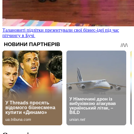
Талановиті підлітки презентували свої бізнес-ідеї під час
пітчингу в Бучі