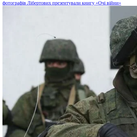
фотографів Лібертових презентували книгу «Очі війни»