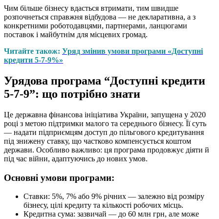
Чим більше бізнесу вдасться втримати, тим швидше
розпочнеться справжня відбудова — не декларативна, а з
конкретними роботодавцями, партнерами, ланцюгами
поставок і майбутнім для місцевих громад.
Читайте також:
Уряд змінив умови програми «Доступні
кредити 5-7-9%»
Урядова програма “Доступні кредити
5-7-9”: що потрібно знати
Це державна фінансова ініціатива України, запущена у 2020
році з метою підтримки малого та середнього бізнесу. Її суть
— надати підприємцям доступ до пільгового кредитування
під знижену ставку, що частково компенсується коштом
держави. Особливо важливо: ця програма продовжує діяти й
під час війни, адаптуючись до нових умов.
Основні умови програми:
Ставки: 5%, 7% або 9% річних — залежно від розміру
бізнесу, цілі кредиту та кількості робочих місць.
Кредитна сума: зазвичай — до 60 млн грн, але може