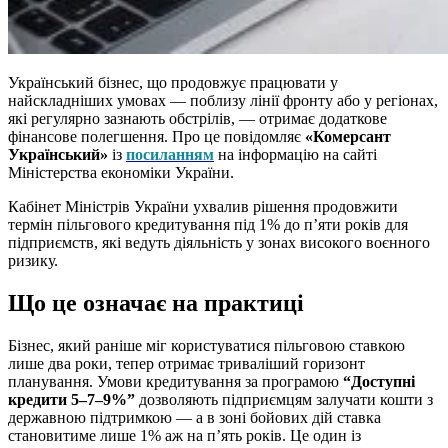
Український бізнес, що продовжує працювати у
найскладніших умовах — поблизу лінії фронту або у регіонах,
які регулярно зазнають обстрілів, — отримає додаткове
фінансове полегшення. Про це повідомляє
«Комерсант
Український»
із
посиланням
на інформацію на сайті
Міністерства економіки України.
Кабінет Міністрів України ухвалив рішення продовжити
термін пільгового кредитування під 1% до п’яти років для
підприємств, які ведуть діяльність у зонах високого воєнного
ризику.
Що це означає на практиці
Бізнес, який раніше міг користуватися пільговою ставкою
лише два роки, тепер отримає триваліший горизонт
планування. Умови кредитування за програмою
“Доступні
кредити 5–7–9%”
дозволяють підприємцям залучати кошти з
державною підтримкою — а в зоні бойових дій ставка
становитиме лише 1% аж на п’ять років. Це один із