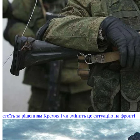
стоїть за рішенням Кремля і чи змінить це ситуацію на фронті