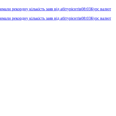
имали рекордну кількість заяв від абітурієнтів
08:03
Курс валют
имали рекордну кількість заяв від абітурієнтів
08:03
Курс валют