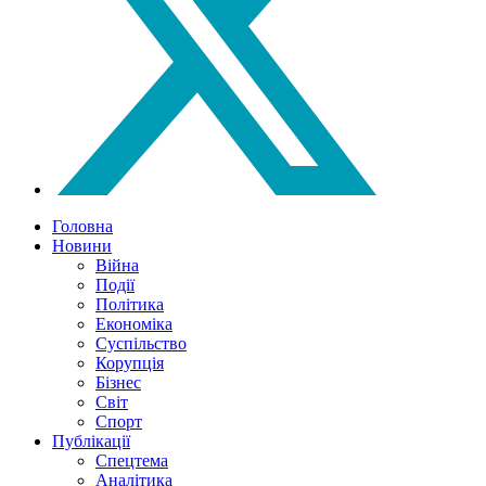
Головна
Новини
Війна
Події
Політика
Економіка
Суспільство
Корупція
Бізнес
Світ
Спорт
Публікації
Спецтема
Аналітика