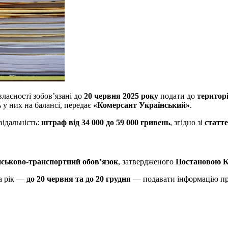
власності зобов’язані до
20 червня 2025 року
подати до
територ
 у них на балансі, передає
«Комерсант Український»
.
відальність:
штраф від 34 000 до 59 000 гривень
, згідно зі
статт
йськово-транспортний обов’язок
, затвердженого
Постановою К
на рік —
до 20 червня та до 20 грудня
— подавати інформацію пр