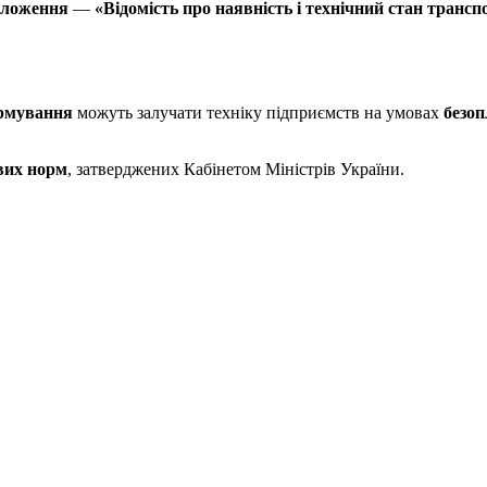
оложення
—
«Відомість про наявність і технічний стан транспо
ормування
можуть залучати техніку підприємств на умовах
безо
ових норм
, затверджених Кабінетом Міністрів України.