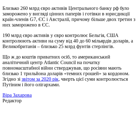
Близько 260 млрд євро активів Центрального банку рф було
заморожено у вигляді цінних паперів і готівки в юрисдикції
країн-членів G7, ЄС і Австралії, причому більше двох третин з
них заморожено в ЄС.
190 млрд євро активів у євро контролює Бельгія, США
контролюють активи на суму від 40 до 60 мільярдів доларів, а
Великобританія – близько 25 млрд фунтів стерлінгів.
Що ж до коштів приватних осіб, то американський
аналітичний центр Atlantic Council на початку
повномасштабної війни стверджував, що росіяни мають
близько 1 трильйона доларів «темних грошей» за кордоном.
Згідно зі
звітом за 2020 рік
, чверть цієї суми контролюється
Путіним і його олігархами.
Віра Захарова
Редактор