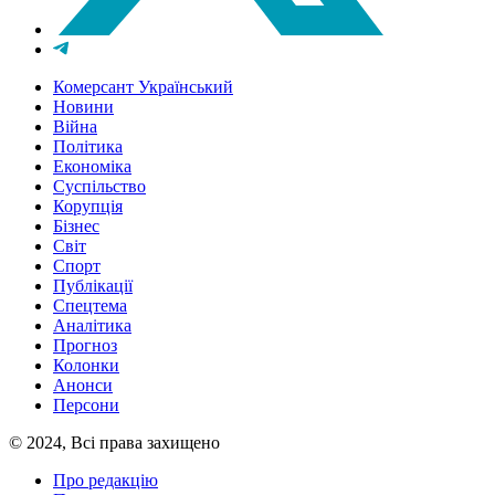
Комерсант Український
Новини
Війна
Політика
Економіка
Суспільство
Корупція
Бізнес
Світ
Спорт
Публікації
Спецтема
Аналітика
Прогноз
Колонки
Анонси
Персони
© 2024, Всі права захищено
Про редакцію