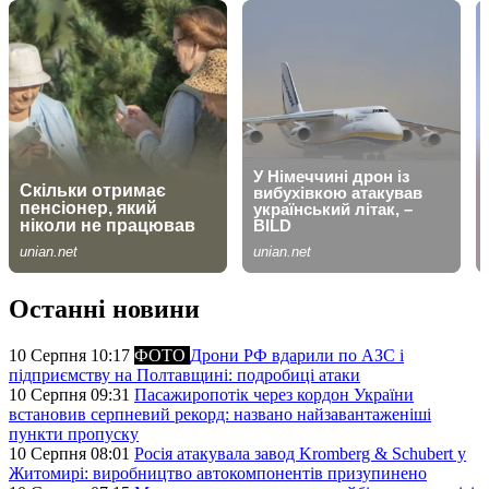
Останні новини
10 Серпня 10:17
ФОТО
Дрони РФ вдарили по АЗС і
підприємству на Полтавщині: подробиці атаки
10 Серпня 09:31
Пасажиропотік через кордон України
встановив серпневий рекорд: названо найзавантаженіші
пункти пропуску
10 Серпня 08:01
Росія атакувала завод Kromberg & Schubert у
Житомирі: виробництво автокомпонентів призупинено