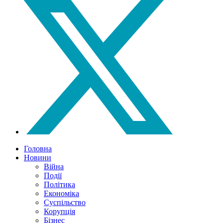
Головна
Новини
Війна
Події
Політика
Економіка
Суспільство
Корупція
Бізнес