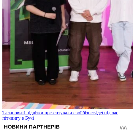
Талановиті підлітки презентували свої бізнес-ідеї під час
пітчингу в Бучі