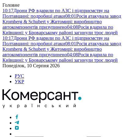
Головне
10:17
Дрони РФ вдарили по АЗС і підприємству на
Полтавщині: подробиці атаки
08:01
Росія атакувала завод
Kromberg & Schubert у Житомирі: виробництво
автокомпонентів призупинено
04:08
Росія вдарила по
Київщині: у Броварському районі загинули троє людей
10:17
Дрони РФ вдарили по АЗС і підприємству на
Полтавщині: подробиці атаки
08:01
Росія атакувала завод
Kromberg & Schubert у Житомирі: виробництво
автокомпонентів призупинено
04:08
Росія вдарила по
Київщині: у Броварському районі загинули троє людей
Понеділок, 10 Серпня 2026
РУС
УКР