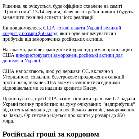
Рішення, як очікується, буде офіційно схвалене на саміті
“Групи семи” 13-14 червня, після чого країни повинні будуть
визначити технічні аспекти його реалізації.
Як повідомлялось,
США готові надати Україні великий
кредит у розмірі $50 млрд
, який буде виплачуватися з
прибутків від заморожених російських активів.
Нагадаємо, раніше французький уряд підтримав пропозицію
США
використовувати заморожені російські активи для
допомоги Україні
.
США наполягають, щоб усі держави ЄС, включно з
Угорщиною, схвалили безстрокове продовження санкцій
проти росії, інакше США можуть залишитися єдиними
відповідальними за надання кредитів Києву.
Пропонується, щоб США разом з іншими країнами G7 надали
Україні позику приблизно на суму очікуваних “надприбутків”
від сотень мільярдів доларів російських активів, заморожених
на Заході. Орієнтовно йдеться про кошти у розмірі до $50
млрд.
Російські гроші за кордоном