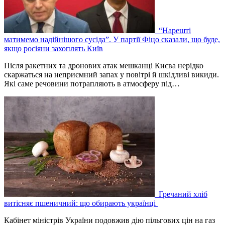
“Нарешті
матимемо надійнішого сусіда”. У партії Фіцо сказали, що буде,
якщо росіяни захоплять Київ
Після ракетних та дронових атак мешканці Києва нерідко
скаржаться на неприємний запах у повітрі й шкідливі викиди.
Які саме речовини потрапляють в атмосферу під…
Гречаний хліб
витісняє пшеничний: що обирають українці
Кабінет міністрів України подовжив дію пільгових цін на газ