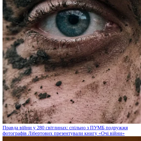
Правда війни у 280 світлинах: спільно з ПУМБ подружжя
фотографів Лібертових презентували книгу «Очі війни»