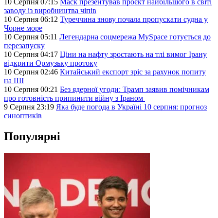
10 Серпня 07:15
Маск презентував проєкт найбільшого в світі
заводу із виробництва чіпів
10 Серпня 06:12
Туреччина знову почала пропускати судна у
Чорне море
10 Серпня 05:11
Легендарна соцмережа MySpace готується до
перезапуску
10 Серпня 04:17
Ціни на нафту зростають на тлі вимог Ірану
відкрити Ормузьку протоку
10 Серпня 02:46
Китайський експорт зріс за рахунок попиту
на ШІ
10 Серпня 00:21
Без ядерної угоди: Трамп заявив помічникам
про готовність припинити війну з Іраном
9 Серпня 23:19
Яка буде погода в Україні 10 серпня: прогноз
синоптиків
Популярні