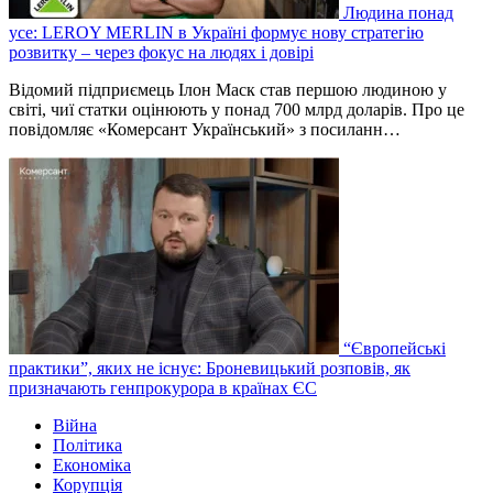
Людина понад
усе: LEROY MERLIN в Україні формує нову стратегію
розвитку – через фокус на людях і довірі
Відомий підприємець Ілон Маск став першою людиною у
світі, чиї статки оцінюють у понад 700 млрд доларів. Про це
повідомляє «Комерсант Український» з посиланн…
“Європейські
практики”, яких не існує: Броневицький розповів, як
призначають генпрокурора в країнах ЄС
Війна
Політика
Економіка
Корупція