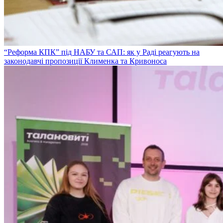
“Реформа КПК” під НАБУ та САП: як у Раді реагують на
законодавчі пропозиції Клименка та Кривоноса