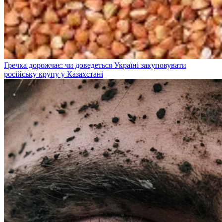
Гречка дорожчає: чи доведеться Україні закуповувати
російську крупу у Казахстані