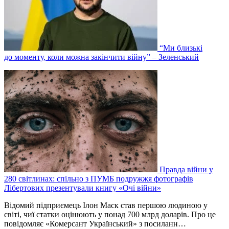
“Ми близькі
до моменту, коли можна закінчити війну” – Зеленський
Правда війни у
280 світлинах: спільно з ПУМБ подружжя фотографів
Лібертових презентували книгу «Очі війни»
Відомий підприємець Ілон Маск став першою людиною у
світі, чиї статки оцінюють у понад 700 млрд доларів. Про це
повідомляє «Комерсант Український» з посиланн…