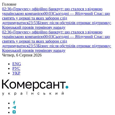
Головне
02:36
«Геркулес» офіційно банкрут: що сталося з відомою
українською компанією
00:03
Сьогодні — Яблучний Спас: що
святять у церкві та яких заборон слід
дотримуватися
23:53
Бізнес після обстрілів отримає підтримку:
Корецький провів термінову нараду
02:36
«Геркулес» офіційно банкрут: що сталося з відомою
українською компанією
00:03
Сьогодні — Яблучний Спас: що
святять у церкві та яких заборон слід
дотримуватися
23:53
Бізнес після обстрілів отримає підтримку:
Корецький провів термінову нараду
Четвер, 6 Серпня 2026
ENG
РУС
УКР