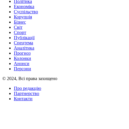
Політика
Економіка
Суспільство
Корупція
Бізнес
Світ
Спорт
Публікації
Спецтема
Аналітика
Прогноз
Колонки
Анонси
Персони
© 2024, Всі права захищено
Про редакцію
Партнерство
Контакти