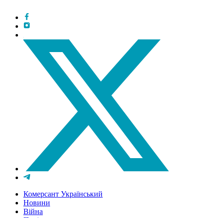
Комерсант Український
Новини
Війна