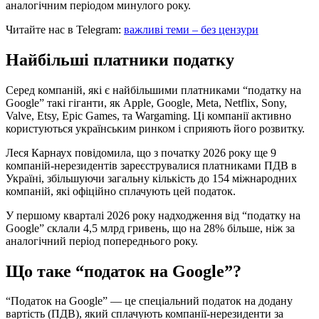
аналогічним періодом минулого року.
Читайте нас в Telegram:
важливі теми – без цензури
Найбільші платники податку
Серед компаній, які є найбільшими платниками “податку на
Google” такі гіганти, як Apple, Google, Meta, Netflix, Sony,
Valve, Etsy, Epic Games, та Wargaming. Ці компанії активно
користуються українським ринком і сприяють його розвитку.
Леся Карнаух повідомила, що з початку 2026 року ще 9
компаній-нерезидентів зареєструвалися платниками ПДВ в
Україні, збільшуючи загальну кількість до 154 міжнародних
компаній, які офіційно сплачують цей податок.
У першому кварталі 2026 року надходження від “податку на
Google” склали 4,5 млрд гривень, що на 28% більше, ніж за
аналогічний період попереднього року.
Що таке “податок на Google”?
“Податок на Google” — це спеціальний податок на додану
вартість (ПДВ), який сплачують компанії-нерезиденти за