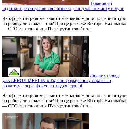
Талановиті
підлітки презентували свої бізнес-ідеї під час пітчингу в Бучі
Як оформити резюме, знайти компанію мрії та потрапити туди
на роботу чи стажування? Про це розкаже Вікторія Наливайко
— CEO та засновниця IT-рекрутингової пл…
Людина понад
усе: LEROY MERLIN в Україні формує нову стратегію
розвитку – через фокус на людях і довірі
Як оформити резюме, знайти компанію мрії та потрапити туди
на роботу чи стажування? Про це розкаже Вікторія Наливайко
— CEO та засновниця IT-рекрутингової пл…