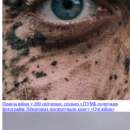
Правда війни у 280 світлинах: спільно з ПУМБ подружжя
фотографів Лібертових презентували книгу «Очі війни»