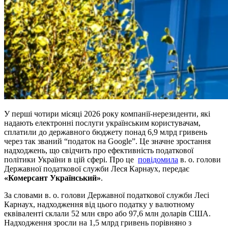
У перші чотири місяці 2026 року компанії-нерезиденти, які
надають електронні послуги українським користувачам,
сплатили до державного бюджету понад 6,9 млрд гривень
через так званий “податок на Google”. Це значне зростання
надходжень, що свідчить про ефективність податкової
політики України в цій сфері. Про це
повідомила
в. о. голови
Державної податкової служби Леся Карнаух, передає
«Комерсант Український»
.
За словами в. о. голови Державної податкової служби Лесі
Карнаух, надходження від цього податку у валютному
еквіваленті склали 52 млн євро або 97,6 млн доларів США.
Надходження зросли на 1,5 млрд гривень порівняно з