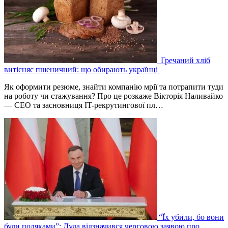
Гречаний хліб
витісняє пшеничний: що обирають українці
Як оформити резюме, знайти компанію мрії та потрапити туди
на роботу чи стажування? Про це розкаже Вікторія Наливайко
— CEO та засновниця IT-рекрутингової пл…
“Їх убили, бо вони
були поляками”: Дуда відзначився черговою заявою про