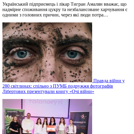
Український підприємець і лікар Тигран Амалян вважає, що
надмірне споживання цукру та незбалансоване харчування є
одними з головних причин, через які люди потра…
Правда війни у
280 світлинах: спільно з ПУМБ подружжя фотографів
Лібертових презентували книгу «Очі війни»