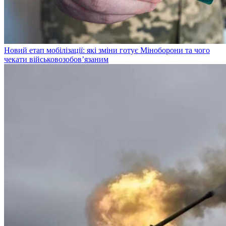
Новий етап мобілізації: які зміни готує Міноборони та чого
чекати військовозобов’язаним