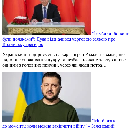
“Їх убили, бо вони
були поляками”: Дуда відзначився черговою заявою про
Волинську трагедію
Український підприємець і лікар Тигран Амалян вважає, що
надмірне споживання цукру та незбалансоване харчування є
одними з головних причин, через які люди потра…
“Ми близькі
до моменту, коли можна закінчити війну” – Зеленський