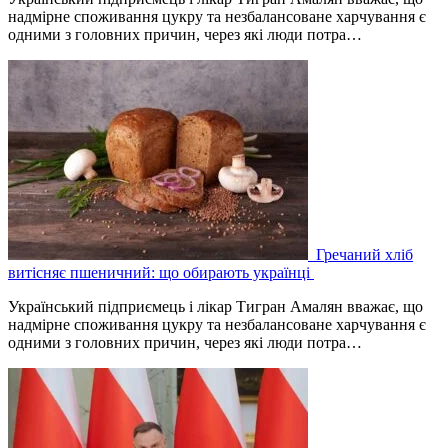
надмірне споживання цукру та незбалансоване харчування є
одними з головних причин, через які люди потра…
Гречаний хліб
витісняє пшеничний: що обирають українці
Український підприємець і лікар Тигран Амалян вважає, що
надмірне споживання цукру та незбалансоване харчування є
одними з головних причин, через які люди потра…