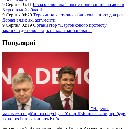
9 Серпня 05:11
Росія оголосила “вільне полювання” на авто в
Херсонській області
9 Серпня 04:29
Туреччина частково заблокувала прохід через
Дарданелли: які аргументи
9 Серпня 02:19
Організатор “Картонкового протесту”
закликав до нової акції: на коли запланована
Популярні
“Нарешті
матимемо надійнішого сусіда”. У партії Фіцо сказали, що буде,
якщо росіяни захоплять Київ
Український підприємець і лікар Тигран Амалян вважає, що