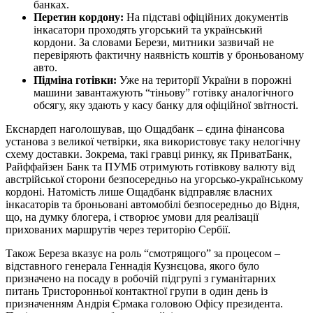
банках.
Перетин кордону:
На підставі офіційних документів
інкасатори проходять угорський та український
кордони. За словами Берези, митники зазвичай не
перевіряють фактичну наявність коштів у броньованому
авто.
Підміна готівки:
Уже на території України в порожні
машини завантажують “тіньову” готівку аналогічного
обсягу, яку здають у касу банку для офіційної звітності.
Екснардеп наголошував, що Ощадбанк – єдина фінансова
установа з великої четвірки, яка використовує таку нелогічну
схему доставки. Зокрема, такі гравці ринку, як ПриватБанк,
Райффайзен Банк та ПУМБ отримують готівкову валюту від
австрійської сторони безпосередньо на угорсько-українському
кордоні. Натомість лише Ощадбанк відправляє власних
інкасаторів та броньовані автомобілі безпосередньо до Відня,
що, на думку блогера, і створює умови для реалізації
прихованих маршрутів через територію Сербії.
Також Береза вказує на роль “смотрящого” за процесом –
відставного генерала Геннадія Кузнєцова, якого було
призначено на посаду в робочій підгрупі з гуманітарних
питань Тристоронньої контактної групи в один день із
призначенням Андрія Єрмака головою Офісу президента.