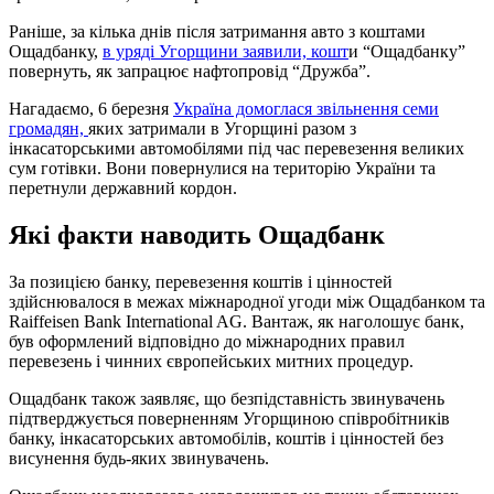
Раніше, за кілька днів після затримання авто з коштами
Ощадбанку,
в уряді Угорщини заявили, кошт
и “Ощадбанку”
повернуть, як запрацює нафтопровід “Дружба”.
Нагадаємо, 6 березня
Україна домоглася звільнення семи
громадян,
яких затримали в Угорщині разом з
інкасаторськими автомобілями під час перевезення великих
сум готівки. Вони повернулися на територію України та
перетнули державний кордон.
Які факти наводить Ощадбанк
За позицією банку, перевезення коштів і цінностей
здійснювалося в межах міжнародної угоди між Ощадбанком та
Raiffeisen Bank International AG. Вантаж, як наголошує банк,
був оформлений відповідно до міжнародних правил
перевезень і чинних європейських митних процедур.
Ощадбанк також заявляє, що безпідставність звинувачень
підтверджується поверненням Угорщиною співробітників
банку, інкасаторських автомобілів, коштів і цінностей без
висунення будь-яких звинувачень.