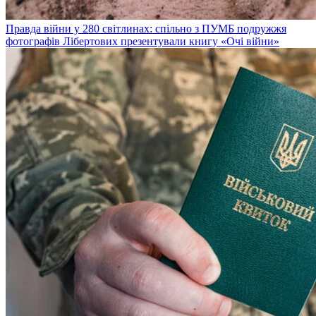
Правда війни у 280 світлинах: спільно з ПУМБ подружжя
фотографів Лібертових презентували книгу «Очі війни»