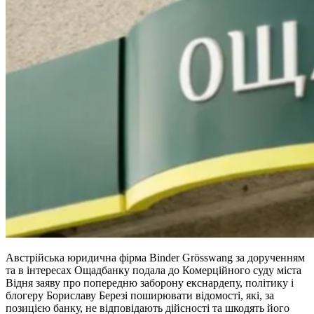
Австрійська юридична фірма Binder Grösswang за дорученням
та в інтересах Ощадбанку подала до Комерційного суду міста
Відня заяву про попередню заборону екснардепу, політику і
блогеру Бориславу Березі поширювати відомості, які, за
позицією банку, не відповідають дійсності та шкодять його