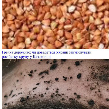
Гречка дорожчає: чи доведеться Україні закуповувати
російську крупу у Казахстані