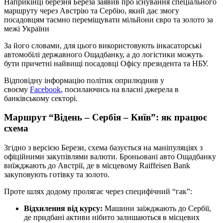
Наприкінці березня Береза заявив про існування спеціального
маршруту через Австрію та Сербію, який дає змогу
посадовцям таємно переміщувати мільйони євро та золото за
межі України
За його словами, для цього використовують інкасаторські
автомобілі державного Ощадбанку, а до логістики можуть
бути причетні найвищі посадовці Офісу президента та НБУ.
Відповідну інформацію політик оприлюднив у
своєму
Facebook
, посилаючись на власні джерела в
банківському секторі.
Маршрут “Відень – Сербія – Київ”: як працює
схема
Згідно з версією Берези, схема базується на маніпуляціях з
офіційними закупівлями валюти. Броньовані авто Ощадбанку
виїжджають до Австрії, де в місцевому Raiffeisen Bank
закуповують готівку та золото.
Проте шлях додому пролягає через специфічний “гак”:
Відхилення від курсу:
Машини заїжджають до Сербії,
де придбані активи нібито залишаються в місцевих