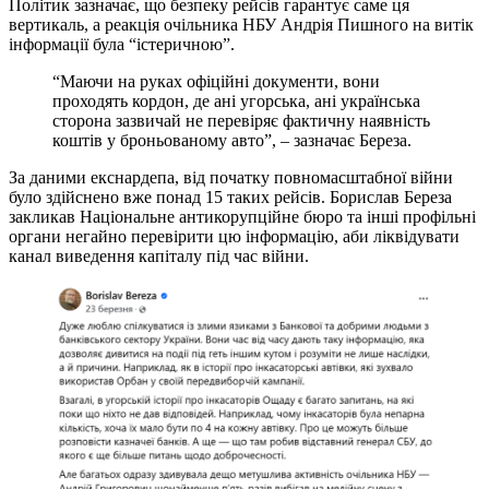
Політик зазначає, що безпеку рейсів гарантує саме ця
вертикаль, а реакція очільника НБУ Андрія Пишного на витік
інформації була “істеричною”.
“Маючи на руках офіційні документи, вони
проходять кордон, де ані угорська, ані українська
сторона зазвичай не перевіряє фактичну наявність
коштів у броньованому авто”, – зазначає Береза.
За даними екснардепа, від початку повномасштабної війни
було здійснено вже понад 15 таких рейсів. Борислав Береза
закликав Національне антикорупційне бюро та інші профільні
органи негайно перевірити цю інформацію, аби ліквідувати
канал виведення капіталу під час війни.