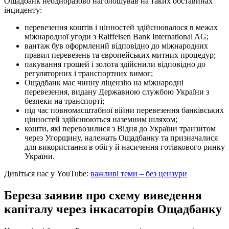
Ощадбанк неодноразово наголошував на таких обставинах
інциденту:
перевезення коштів і цінностей здійснювалося в межах
міжнародної угоди з Raiffeisen Bank International AG;
вантаж був оформлений відповідно до міжнародних
правил перевезень та європейських митних процедур;
пакування грошей і золота здійснили відповідно до
регуляторних і транспортних вимог;
Ощадбанк має чинну ліцензію на міжнародні
перевезення, видану Державною службою України з
безпеки на транспорті;
під час повномасштабної війни перевезення банківських
цінностей здійснюються наземним шляхом;
кошти, які перевозилися з Відня до України транзитом
через Угорщину, належать Ощадбанку та призначалися
для використання в обігу й насичення готівкового ринку
України.
Дивіться нас у YouTube:
важливі теми – без цензури
Береза заявив про схему виведення
капіталу через інкасаторів Ощадбанку