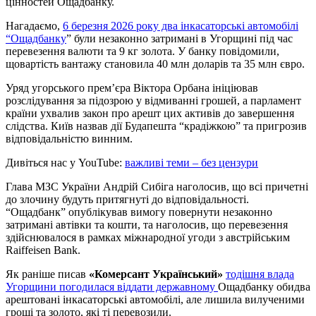
цінностей Ощадбанку.
Нагадаємо,
6 березня 2026 року два інкасаторські автомобілі
“Ощадбанку
” були незаконно затримані в Угорщині під час
перевезення валюти та 9 кг золота. У банку повідомили,
щовартість вантажу становила 40 млн доларів та 35 млн євро.
Уряд угорського прем’єра Віктора Орбана ініціював
розслідування за підозрою у відмиванні грошей, а парламент
країни ухвалив закон про арешт цих активів до завершення
слідства. Київ назвав дії Будапешта “крадіжкою” та пригрозив
відповідальністю винним.
Дивіться нас у YouTube:
важливі теми – без цензури
Глава МЗС України Андрій Сибіга наголосив, що всі причетні
до злочину будуть притягнуті до відповідальності.
“Ощадбанк” опублікував вимогу повернути незаконно
затримані автівки та кошти, та наголосив, що перевезення
здійснювалося в рамках міжнародної угоди з австрійським
Raiffeisen Bank.
Як раніше писав
«Комерсант Український»
тодішня влада
Угорщини погодилася віддати державному
Ощадбанку обидва
арештовані інкасаторські автомобілі, але лишила вилученими
гроші та золото, які ті перевозили.