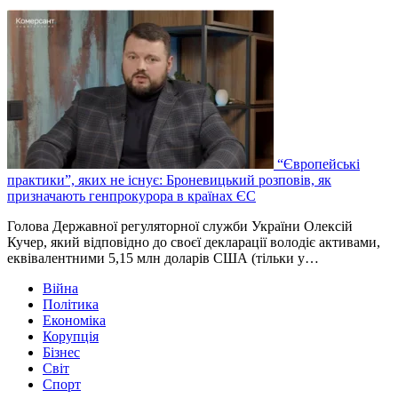
“Європейські
практики”, яких не існує: Броневицький розповів, як
призначають генпрокурора в країнах ЄС
Голова Державної регуляторної служби України Олексій
Кучер, який відповідно до своєї декларації володіє активами,
еквівалентними 5,15 млн доларів США (тільки у…
Війна
Політика
Економіка
Корупція
Бізнес
Світ
Спорт