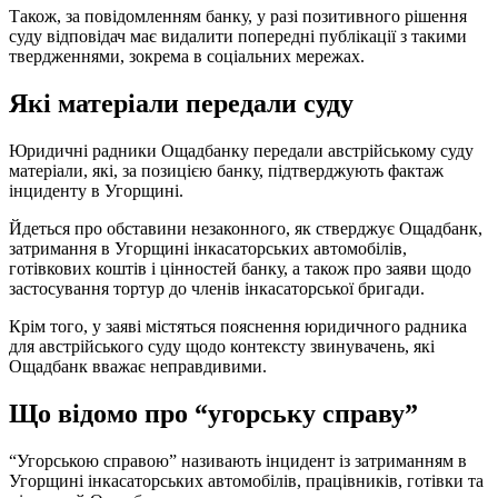
Також, за повідомленням банку, у разі позитивного рішення
суду відповідач має видалити попередні публікації з такими
твердженнями, зокрема в соціальних мережах.
Які матеріали передали суду
Юридичні радники Ощадбанку передали австрійському суду
матеріали, які, за позицією банку, підтверджують фактаж
інциденту в Угорщині.
Йдеться про обставини незаконного, як стверджує Ощадбанк,
затримання в Угорщині інкасаторських автомобілів,
готівкових коштів і цінностей банку, а також про заяви щодо
застосування тортур до членів інкасаторської бригади.
Крім того, у заяві містяться пояснення юридичного радника
для австрійського суду щодо контексту звинувачень, які
Ощадбанк вважає неправдивими.
Що відомо про “угорську справу”
“Угорською справою” називають інцидент із затриманням в
Угорщині інкасаторських автомобілів, працівників, готівки та