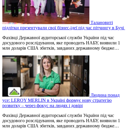
Талановиті
підлітки презентували свої бізнес-ідеї під час пітчингу в Бучі
Фахівці Державної аудиторської служби України під час
досудового розслідування, яке проводить НАБУ, виявили 1
млн доларів США збитків, завданих державному бюдже…
Людина понад
усе: LEROY MERLIN в Україні формує нову стратегію
розвитку – через фокус на людях і довірі
Фахівці Державної аудиторської служби України під час
досудового розслідування, яке проводить НАБУ, виявили 1
млн доларів США збитків, завданих державному бюдже…