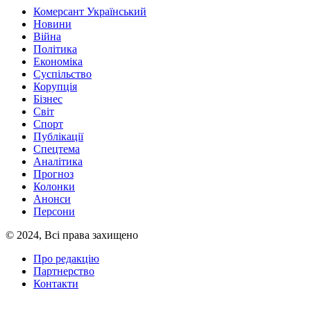
Комерсант Український
Новини
Війна
Політика
Економіка
Суспільство
Корупція
Бізнес
Світ
Спорт
Публікації
Спецтема
Аналітика
Прогноз
Колонки
Анонси
Персони
© 2024, Всі права захищено
Про редакцію
Партнерство
Контакти