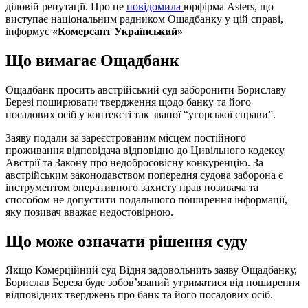
діловій репутації. Про це
повідомила
юрфірма Asters, що
виступає національним радником Ощадбанку у цій справі,
інформує
«Комерсант Український»
Що вимагає Ощадбанк
Ощадбанк просить австрійський суд заборонити Бориславу
Березі поширювати твердження щодо банку та його
посадових осіб у контексті так званої “угорської справи”.
Заяву подали за зареєстрованим місцем постійного
проживання відповідача відповідно до Цивільного кодексу
Австрії та Закону про недобросовісну конкуренцію. За
австрійським законодавством попередня судова заборона є
інструментом оперативного захисту прав позивача та
способом не допустити подальшого поширення інформації,
яку позивач вважає недостовірною.
Що може означати рішення суду
Якщо Комерційний суд Відня задовольнить заяву Ощадбанку,
Борислав Береза буде зобов’язаний утриматися від поширення
відповідних тверджень про банк та його посадових осіб.