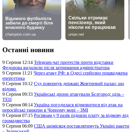
Останні новини
9 Серпня 12:14
Telegram-чат протестів проти відставки
Федорова видалили після затримання адміністратора
9 Серпня 11:21
Через атаку РФ: в Одесі серйозно пошкоджена
енергетика
9 Серпня 10:12
Суд повернув державі Жовтневий палац: що
відомо
9 Серпня 09:33
Українські дрони атакували Бєлгород: ціль –
ТЕЦ
9 Серпня 08:14
Україна погодилася відмовитися від атак на
неросійські танкери в Чорному морі – ЗМІ
9 Серпня 07:15
Росіянам у 9 разів підняли плату за відмову від
громадянства
9 Серпня 06:09
США щомісяця поставлятимуть Україні ракети
– Зеленський