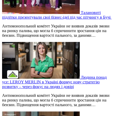
Талановиті
підлітки презентували свої бізнес-ідеї під час пітчингу в Бучі
Антимонопольний комітет України не виявив доказів змови
на ринку палива, що могла б спричинити зростання цін на
бензин. Підвищення вартості пального, за даними…
Людина понад
усе: LEROY MERLIN в Україні формує нову стратегію
розвитку – через фокус на людях і довірі
Антимонопольний комітет України не виявив доказів змови
на ринку палива, що могла б спричинити зростання цін на
бензин. Підвищення вартості пального, за даними…