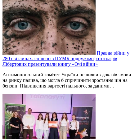
Правда війни у
280 світлинах: спільно з ПУМБ подружжя фотографів
Лібертових презентували книгу «Очі війни»
Антимонопольний комітет України не виявив доказів змови
на ринку палива, що могла б спричинити зростання цін на
бензин. Підвищення вартості пального, за даними…