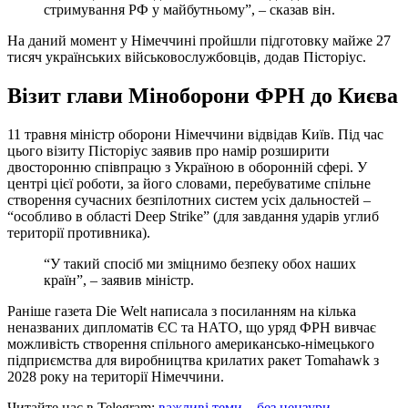
стримування РФ у майбутньому”, – сказав він.
На даний момент у Німеччині пройшли підготовку майже 27
тисяч українських військовослужбовців, додав Пісторіус.
Візит глави Міноборони ФРН до Києва
11 травня міністр оборони Німеччини відвідав Київ. Під час
цього візиту Пісторіус заявив про намір розширити
двосторонню співпрацю з Україною в оборонній сфері. У
центрі цієї роботи, за його словами, перебуватиме спільне
створення сучасних безпілотних систем усіх дальностей –
“особливо в області Deep Strike” (для завдання ударів углиб
території противника).
“У такий спосіб ми зміцнимо безпеку обох наших
країн”, – заявив міністр.
Раніше газета Die Welt написала з посиланням на кілька
неназваних дипломатів ЄС та НАТО, що уряд ФРН вивчає
можливість створення спільного американсько-німецького
підприємства для виробництва крилатих ракет Tomahawk з
2028 року на території Німеччини.
Читайте нас в Telegram:
важливі теми – без цензури