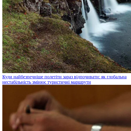
Куди найбезпечніше полетіти зараз відпочивати: як глобальна
нестабільність змінює туристичні маршрути