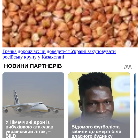
Гречка дорожчає: чи доведеться Україні закуповувати
російську крупу у Казахстані