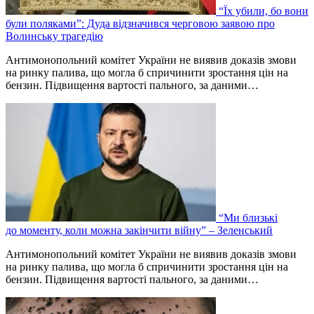
“Їх убили, бо вони
були поляками”: Дуда відзначився черговою заявою про
Волинську трагедію
Антимонопольний комітет України не виявив доказів змови
на ринку палива, що могла б спричинити зростання цін на
бензин. Підвищення вартості пального, за даними…
“Ми близькі
до моменту, коли можна закінчити війну” – Зеленський
Антимонопольний комітет України не виявив доказів змови
на ринку палива, що могла б спричинити зростання цін на
бензин. Підвищення вартості пального, за даними…