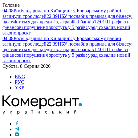
Головне
04:08
Росія вдарила по Київщині: у Броварському районі
загинули троє людей
22:39
НБУ послабив правила для бізнесу:
що зміниться для кредитів, аграріїв і банків
12:01
Штрафи за
фінансові порушення зростуть у 5 разів: уряд схвалив новий
законопроєкт
04:08
Росія вдарила по Київщині: у Броварському районі
загинули троє людей
22:39
НБУ послабив правила для бізнесу:
що зміниться для кредитів, аграріїв і банків
12:01
Штрафи за
фінансові порушення зростуть у 5 разів: уряд схвалив новий
законопроєкт
Субота, 8 Серпня 2026
ENG
РУС
УКР