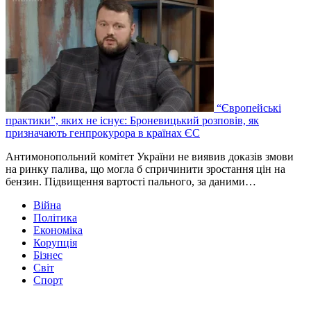
“Європейські
практики”, яких не існує: Броневицький розповів, як
призначають генпрокурора в країнах ЄС
Антимонопольний комітет України не виявив доказів змови
на ринку палива, що могла б спричинити зростання цін на
бензин. Підвищення вартості пального, за даними…
Війна
Політика
Економіка
Корупція
Бізнес
Світ
Спорт