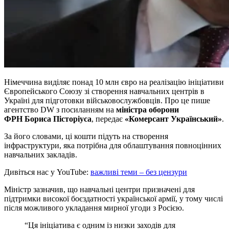
Німеччина виділяє понад 10 млн євро на реалізацію ініціативи
Європейського Союзу зі створення навчальних центрів в
Україні для підготовки військовослужбовців. Про це пише
агентство DW з посиланням на
міністра оборони
ФРН Бориса Пісторіуса
, передає
«Комерсант Український»
.
За його словами, ці кошти підуть на створення
інфраструктури, яка потрібна для облаштування повноцінних
навчальних закладів.
Дивіться нас у YouTube:
важливі теми – без цензури
Міністр зазначив, що навчальні центри призначені для
підтримки високої боєздатності української армії, у тому числі
після можливого укладання мирної угоди з Росією.
“Ця ініціатива є одним із низки заходів для