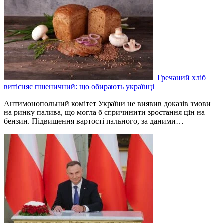
Гречаний хліб
витісняє пшеничний: що обирають українці
Антимонопольний комітет України не виявив доказів змови
на ринку палива, що могла б спричинити зростання цін на
бензин. Підвищення вартості пального, за даними…