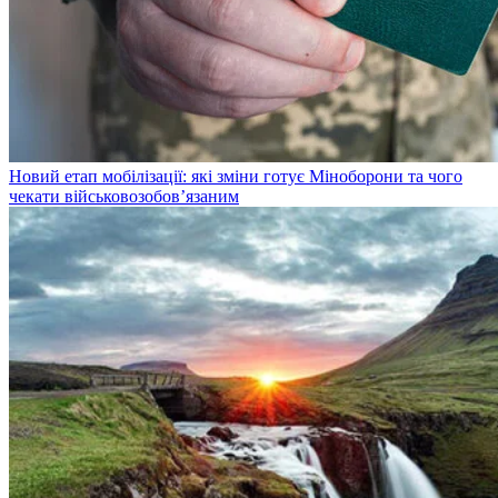
Новий етап мобілізації: які зміни готує Міноборони та чого
чекати військовозобов’язаним