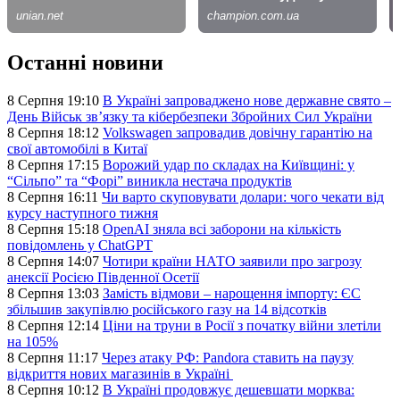
Останні новини
8 Серпня 19:10
В Україні запроваджено нове державне свято –
День Військ звʼязку та кібербезпеки Збройних Сил України
8 Серпня 18:12
Volkswagen запровадив довічну гарантію на
свої автомобілі в Китаї
8 Серпня 17:15
Ворожий удар по складах на Київщині: у
“Сільпо” та “Форі” виникла нестача продуктів
8 Серпня 16:11
Чи варто скуповувати долари: чого чекати від
курсу наступного тижня
8 Серпня 15:18
OpenAI зняла всі заборони на кількість
повідомлень у ChatGPT
8 Серпня 14:07
Чотири країни НАТО заявили про загрозу
анексії Росією Південної Осетії
8 Серпня 13:03
Замість відмови – нарощення імпорту: ЄС
збільшив закупівлю російського газу на 14 відсотків
8 Серпня 12:14
Ціни на труни в Росії з початку війни злетіли
на 105%
8 Серпня 11:17
Через атаку РФ: Pandora ставить на паузу
відкриття нових магазинів в Україні
8 Серпня 10:12
В Україні продовжує дешевшати морква: