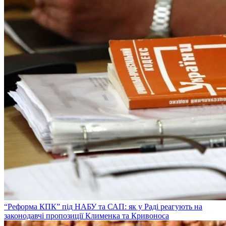
“Реформа КПК” під НАБУ та САП: як у Раді реагують на
законодавчі пропозиції Клименка та Кривоноса