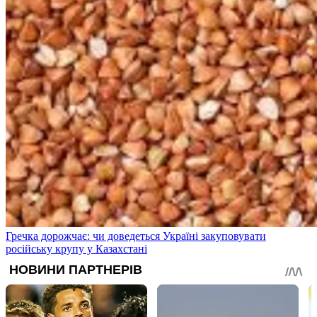
Гречка дорожчає: чи доведеться Україні закуповувати
російську крупу у Казахстані