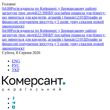
Головне
04:08
Росія вдарила по Київщині: у Броварському районі
загинули троє людей
22:39
НБУ послабив правила для бізнесу:
що зміниться для кредитів, аграріїв і банків
12:01
Штрафи за
фінансові порушення зростуть у 5 разів: уряд схвалив новий
законопроєкт
04:08
Росія вдарила по Київщині: у Броварському районі
загинули троє людей
22:39
НБУ послабив правила для бізнесу:
що зміниться для кредитів, аграріїв і банків
12:01
Штрафи за
фінансові порушення зростуть у 5 разів: уряд схвалив новий
законопроєкт
Субота, 8 Серпня 2026
ENG
РУС
УКР