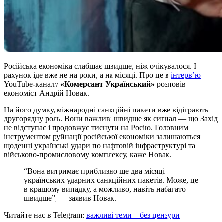
Російська економіка слабшає швидше, ніж очікувалося. І
рахунок іде вже не на роки, а на місяці. Про це в
інтерв’ю
YouTube-каналу
«Комерсант Український»
розповів
економіст Андрій Новак.
На його думку, міжнародні санкційні пакети вже відіграють
другорядну роль. Вони важливі швидше як сигнал — що Захід
не відступає і продовжує тиснути на Росію. Головним
інструментом руйнації російської економіки залишаються
щоденні українські удари по нафтовій інфраструктурі та
військово-промисловому комплексу, каже Новак.
“Вона витримає приблизно ще два місяці
українських ударних санкційних пакетів. Може, це
в кращому випадку, а можливо, навіть набагато
швидше”, — заявив Новак.
Читайте нас в Telegram:
важливі теми – без цензури