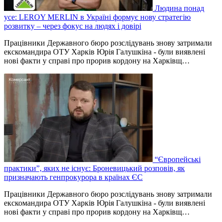
Людина понад
усе: LEROY MERLIN в Україні формує нову стратегію
розвитку – через фокус на людях і довірі
Працівники Державного бюро розслідувань знову затримали
екскомандира ОТУ Харків Юрія Галушкіна - були виявлені
нові факти у справі про прорив кордону на Харківщ…
“Європейські
практики”, яких не існує: Броневицький розповів, як
призначають генпрокурора в країнах ЄС
Працівники Державного бюро розслідувань знову затримали
екскомандира ОТУ Харків Юрія Галушкіна - були виявлені
нові факти у справі про прорив кордону на Харківщ…