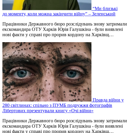
“Ми близькі
до моменту, коли можна закінчити війну” – Зеленський
Працівники Державного бюро розслідувань знову затримали
екскомандира ОТУ Харків Юрія Галушкіна - були виявлені
нові факти у справі про прорив кордону на Харківщ…
Правда війни у
280 світлинах: спільно з ПУМБ подружжя фотографів
Лібертових презентували книгу «Очі війни»
Працівники Державного бюро розслідувань знову затримали
екскомандира ОТУ Харків Юрія Галушкіна - були виявлені
нові факти у справі про прорив кордону на Харківщ…