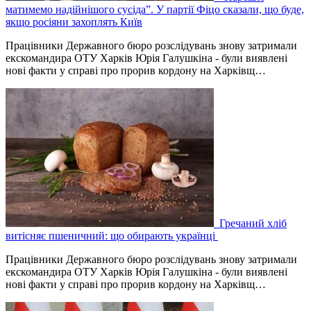
матимемо надійнішого сусіда”. У партії Фіцо сказали, що буде,
якщо росіяни захоплять Київ
Працівники Державного бюро розслідувань знову затримали
екскомандира ОТУ Харків Юрія Галушкіна - були виявлені
нові факти у справі про прорив кордону на Харківщ…
Гречаний хліб
витісняє пшеничний: що обирають українці
Працівники Державного бюро розслідувань знову затримали
екскомандира ОТУ Харків Юрія Галушкіна - були виявлені
нові факти у справі про прорив кордону на Харківщ…