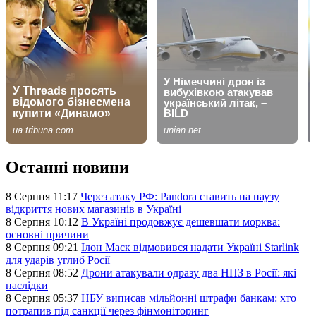
Останні новини
8 Серпня 11:17
Через атаку РФ: Pandora ставить на паузу
відкриття нових магазинів в Україні
8 Серпня 10:12
В Україні продовжує дешевшати морква:
основні причини
8 Серпня 09:21
Ілон Маск відмовився надати Україні Starlink
для ударів углиб Росії
8 Серпня 08:52
Дрони атакували одразу два НПЗ в Росії: які
наслідки
8 Серпня 05:37
НБУ виписав мільйонні штрафи банкам: хто
потрапив під санкції через фінмоніторинг