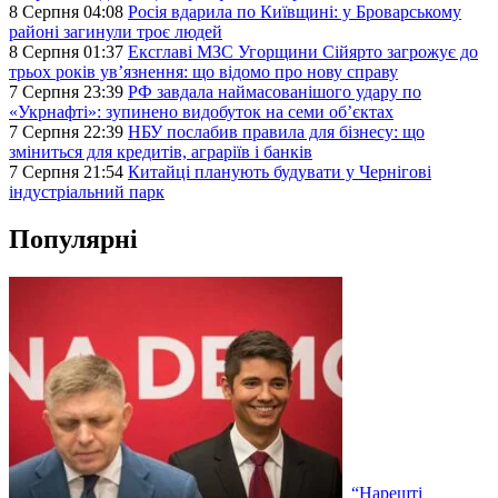
8 Серпня 04:08
Росія вдарила по Київщині: у Броварському
районі загинули троє людей
8 Серпня 01:37
Ексглаві МЗС Угорщини Сійярто загрожує до
трьох років ув’язнення: що відомо про нову справу
7 Серпня 23:39
РФ завдала наймасованішого удару по
«Укрнафті»: зупинено видобуток на семи об’єктах
7 Серпня 22:39
НБУ послабив правила для бізнесу: що
зміниться для кредитів, аграріїв і банків
7 Серпня 21:54
Китайці планують будувати у Чернігові
індустріальний парк
Популярні
“Нарешті