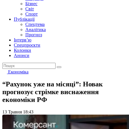
Бізнес
Світ
Спорт
Публікації
Спецтема
Аналітика
Прогноз
Інтерв’ю
Спецпроєкти
Колонки
Анонси
Економіка
“Рахунок уже на місяці”: Новак
прогнозує стрімке виснаження
економіки РФ
13 Травня 18:43