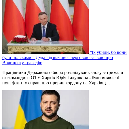
“Їх убили, бо вони
були поляками”: Дуда відзначився черговою заявою про
Волинську трагедію
Працівники Державного бюро розслідувань знову затримали
екскомандира ОТУ Харків Юрія Галушкіна - були виявлені
нові факти у справі про прорив кордону на Харківщ…