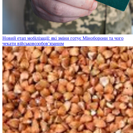
Новий етап мобілізації: які зміни готує Міноборони та чого
чекати військовозобов’язаним