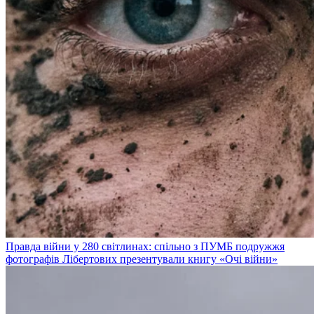
Правда війни у 280 світлинах: спільно з ПУМБ подружжя
фотографів Лібертових презентували книгу «Очі війни»