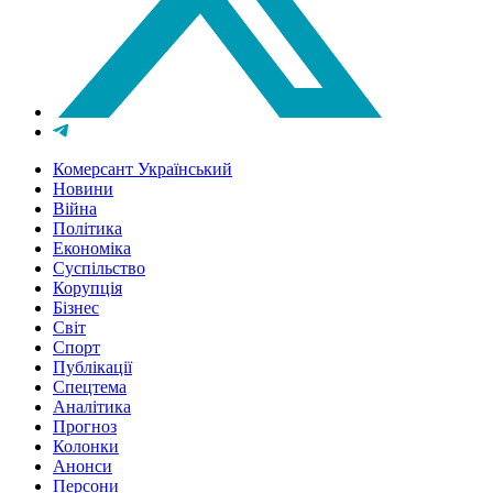
Комерсант Український
Новини
Війна
Політика
Економіка
Суспільство
Корупція
Бізнес
Світ
Спорт
Публікації
Спецтема
Аналітика
Прогноз
Колонки
Анонси
Персони