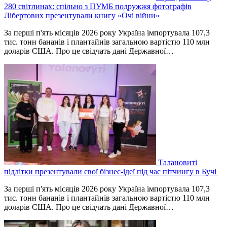
280 світлинах: спільно з ПУМБ подружжя фотографів
Лібертових презентували книгу «Очі війни»
За перші п'ять місяців 2026 року Україна імпортувала 107,3
тис. тонн бананів і плантайнів загальною вартістю 110 млн
доларів США. Про це свідчать дані Державної…
Талановиті
підлітки презентували свої бізнес-ідеї під час пітчингу в Бучі
За перші п'ять місяців 2026 року Україна імпортувала 107,3
тис. тонн бананів і плантайнів загальною вартістю 110 млн
доларів США. Про це свідчать дані Державної…