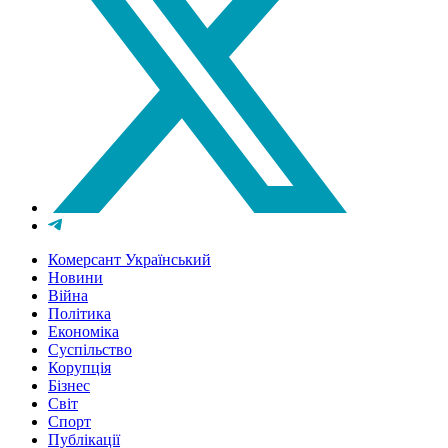
Комерсант Український
Новини
Війна
Політика
Економіка
Суспільство
Корупція
Бізнес
Світ
Спорт
Публікації