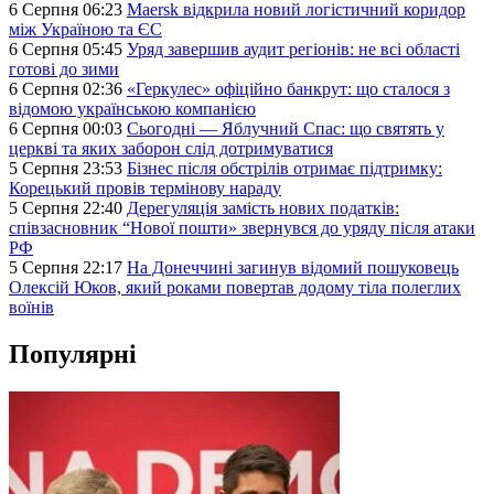
6 Серпня 06:23
Maersk відкрила новий логістичний коридор
між Україною та ЄС
6 Серпня 05:45
Уряд завершив аудит регіонів: не всі області
готові до зими
6 Серпня 02:36
«Геркулес» офіційно банкрут: що сталося з
відомою українською компанією
6 Серпня 00:03
Сьогодні — Яблучний Спас: що святять у
церкві та яких заборон слід дотримуватися
5 Серпня 23:53
Бізнес після обстрілів отримає підтримку:
Корецький провів термінову нараду
5 Серпня 22:40
Дерегуляція замість нових податків:
співзасновник “Нової пошти» звернувся до уряду після атаки
РФ
5 Серпня 22:17
На Донеччині загинув відомий пошуковець
Олексій Юков, який роками повертав додому тіла полеглих
воїнів
Популярні