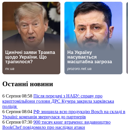
Останні новини
6 Серпня 08:58
Після передачі з НАБУ: справу про
криптомільйони голови ДРС Кучера закрила харківська
поліція
6 Серпня 08:04
РФ знищила всю продукцію Bosch на складі в
Україні: компанія звернулася до партнерів
6 Серпня 07:30
900 тисяч книг втрачено: видавництво
BookChef повідомило про наслідки атаки