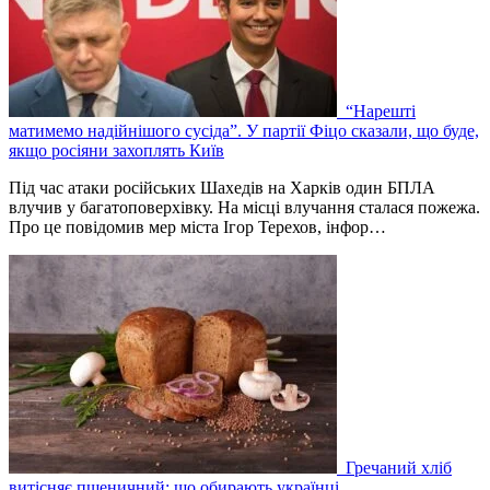
“Нарешті
матимемо надійнішого сусіда”. У партії Фіцо сказали, що буде,
якщо росіяни захоплять Київ
Під час атаки російських Шахедів на Харків один БПЛА
влучив у багатоповерхівку. На місці влучання сталася пожежа.
Про це повідомив мер міста Ігор Терехов, інфор…
Гречаний хліб
витісняє пшеничний: що обирають українці