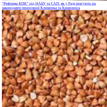
“Реформа КПК” під НАБУ та САП: як у Раді реагують на
законодавчі пропозиції Клименка та Кривоноса