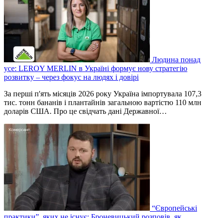
Людина понад
усе: LEROY MERLIN в Україні формує нову стратегію
розвитку – через фокус на людях і довірі
За перші п'ять місяців 2026 року Україна імпортувала 107,3
тис. тонн бананів і плантайнів загальною вартістю 110 млн
доларів США. Про це свідчать дані Державної…
“Європейські
практики”, яких не існує: Броневицький розповів, як