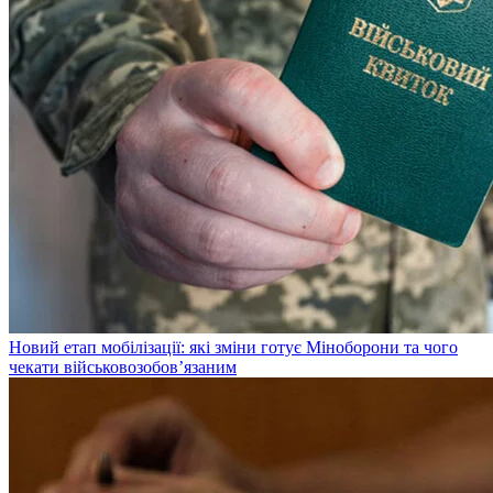
Новий етап мобілізації: які зміни готує Міноборони та чого
чекати військовозобов’язаним