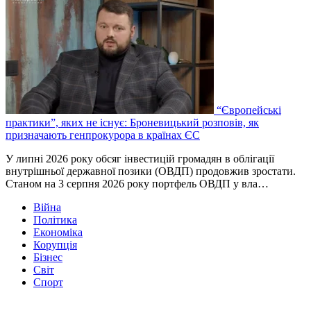
“Європейські
практики”, яких не існує: Броневицький розповів, як
призначають генпрокурора в країнах ЄС
У липні 2026 року обсяг інвестицій громадян в облігації
внутрішньої державної позики (ОВДП) продовжив зростати.
Станом на 3 серпня 2026 року портфель ОВДП у вла…
Війна
Політика
Економіка
Корупція
Бізнес
Світ
Спорт