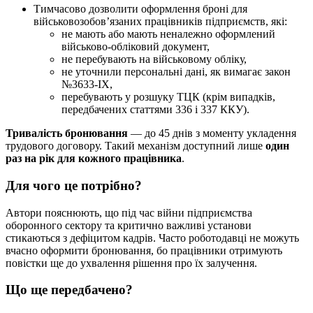
Тимчасово дозволити оформлення броні для
військовозобов’язаних працівників підприємств, які:
не мають або мають неналежно оформлений
військово-обліковий документ,
не перебувають на військовому обліку,
не уточнили персональні дані, як вимагає закон
№3633-IX,
перебувають у розшуку ТЦК (крім випадків,
передбачених статтями 336 і 337 ККУ).
Тривалість бронювання
— до 45 днів з моменту укладення
трудового договору. Такий механізм доступний лише
один
раз на рік для кожного працівника
.
Для чого це потрібно?
Автори пояснюють, що під час війни підприємства
оборонного сектору та критично важливі установи
стикаються з дефіцитом кадрів. Часто роботодавці не можуть
вчасно оформити бронювання, бо працівники отримують
повістки ще до ухвалення рішення про їх залучення.
Що ще передбачено?