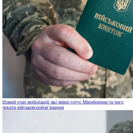
Новий етап мобілізації: які зміни готує Міноборони та чого
чекати військовозобов’язаним