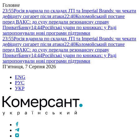
Головне
23:55
Росія вдарила по складах JTI та Imperial Brands: чи чекати
дефіциту сигарет після атаки
22:40
Коломойський постане
перед ВАКС: до суду передали резонансну справу
ПриватБанку
14:44
Російські удари по книжках: у Раді
запропонували нові програми підтримки
23:55
Росія вдарила по складах JTI та Imperial Brands: чи чекати
дефіциту сигарет після атаки
22:40
Коломойський постане
перед ВАКС: до суду передали резонансну справу
ПриватБанку
14:44
Російські удари по книжках: у Раді
запропонували нові програми підтримки
П’ятниця, 7 Серпня 2026
ENG
РУС
УКР