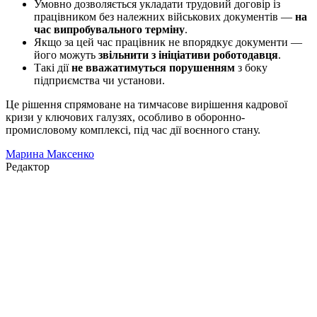
Умовно дозволяється укладати трудовий договір із
працівником без належних військових документів —
на
час випробувального терміну
.
Якщо за цей час працівник не впорядкує документи —
його можуть
звільнити з ініціативи роботодавця
.
Такі дії
не вважатимуться порушенням
з боку
підприємства чи установи.
Це рішення спрямоване на тимчасове вирішення кадрової
кризи у ключових галузях, особливо в оборонно-
промисловому комплексі, під час дії воєнного стану.
Марина Максенко
Редактор