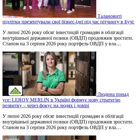
Талановиті
підлітки презентували свої бізнес-ідеї під час пітчингу в Бучі
У липні 2026 року обсяг інвестицій громадян в облігації
внутрішньої державної позики (ОВДП) продовжив зростати.
Станом на 3 серпня 2026 року портфель ОВДП у вла…
Людина понад
усе: LEROY MERLIN в Україні формує нову стратегію
розвитку – через фокус на людях і довірі
У липні 2026 року обсяг інвестицій громадян в облігації
внутрішньої державної позики (ОВДП) продовжив зростати.
Станом на 3 серпня 2026 року портфель ОВДП у вла…