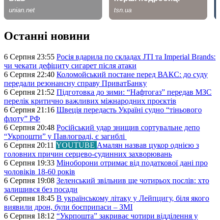
Останні новини
6 Серпня 23:55
Росія вдарила по складах JTI та Imperial Brands:
чи чекати дефіциту сигарет після атаки
6 Серпня 22:40
Коломойський постане перед ВАКС: до суду
передали резонансну справу ПриватБанку
6 Серпня 21:52
Підготовка до зими: “Нафтогаз” передав МЗС
перелік критично важливих міжнародних проєктів
6 Серпня 21:16
Швеція передасть Україні судно “тіньового
флоту” РФ
6 Серпня 20:48
Російський удар знищив сортувальне депо
“Укрпошти” у Павлограді, є загиблі
6 Серпня 20:11
YOUTUBE
Амалян назвав цукор однією з
головних причин серцево-судинних захворювань
6 Серпня 19:33
Міноборони отримає від податкової дані про
чоловіків 18-60 років
6 Серпня 19:08
Зеленський звільнив ще чотирьох послів: хто
залишився без посади
6 Серпня 18:45
В українському літаку у Лейпцигу, біля якого
виявили дрон, були боєприпаси – ЗМІ
6 Серпня 18:12
“Укрпошта” закриває чотири відділення у