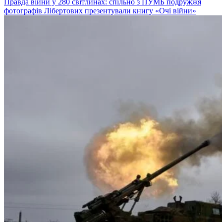
Правда війни у 280 світлинах: спільно з ПУМБ подружжя
фотографів Лібертових презентували книгу «Очі війни»