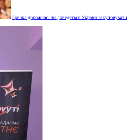
Гречка дорожчає: чи доведеться Україні закуповувати