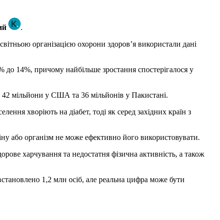
кий
.
есвітньою організацією охорони здоров’я використали дані
 7% до 14%, причому найбільше зростання спостерігалося у
ї, 42 мільйони у США та 36 мільйонів у Пакистані.
ення хворіють на діабет, тоді як серед західних країн з
ліну або організм не може ефективно його використовувати.
рове харчування та недостатня фізична активність, а також
встановлено 1,2 млн осіб, але реальна цифра може бути