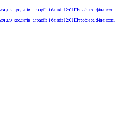
я для кредитів, аграріїв і банків
12:01
Штрафи за фінансові
я для кредитів, аграріїв і банків
12:01
Штрафи за фінансові