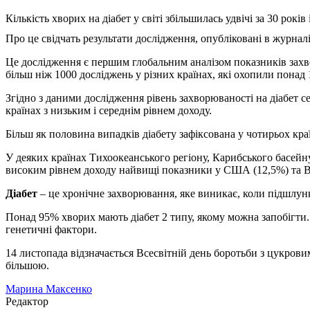
Кількість хворих на діабет у світі збільшилась удвічі за 30 рокі
Про це свідчать результати дослідження, опубліковані в журналі
Це дослідження є першим глобальним аналізом показників захво
більш ніж 1000 досліджень у різних країнах, які охопили понад 
Згідно з даними дослідження рівень захворюваності на діабет се
країнах з низьким і середнім рівнем доходу.
Більш як половина випадків діабету зафіксована у чотирьох краї
У деяких країнах Тихоокеанського регіону, Карибського басейну
високим рівнем доходу найвищі показники у США (12,5%) та Ве
Діабет
– це хронічне захворювання, яке виникає, коли підшлунк
Понад 95% хворих мають діабет 2 типу, якому можна запобігти.
генетичні фактори.
14 листопада відзначається Всесвітній день боротьби з цукрови
більшою.
Марина Максенко
Редактор