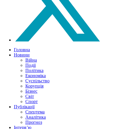
Головна
Новини
Війна
Події
Політика
Економіка
Суспільство
Корупція
Бізнес
Світ
Спорт
Публікації
Спецтема
Аналітика
Прогноз
Інтерв’ю