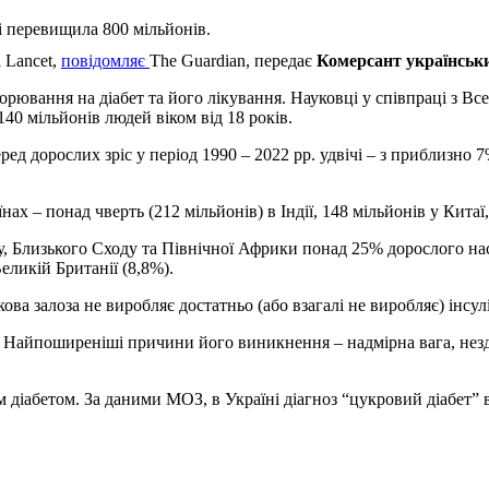
в і перевищила 800 мільйонів.
 Lancet,
повідомляє
The Guardian, передає
Комерсант українсь
рювання на діабет та його лікування. Науковці у співпраці з Вс
140 мільйонів людей віком від 18 років.
ред дорослих зріс у період 1990 – 2022 рр. удвічі – з приблизно
нах – понад чверть (212 мільйонів) в Індії, 148 мільйонів у Кита
, Близького Сходу та Північної Африки понад 25% дорослого насел
ликій Британії (8,8%).
ова залоза не виробляє достатньо (або взагалі не виробляє) інсу
 Найпоширеніші причини його виникнення – надмірна вага, нездо
м діабетом. За даними МОЗ, в Україні діагноз “цукровий діабет” 