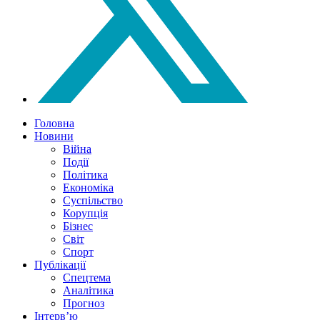
Головна
Новини
Війна
Події
Політика
Економіка
Суспільство
Корупція
Бізнес
Світ
Спорт
Публікації
Спецтема
Аналітика
Прогноз
Інтерв’ю