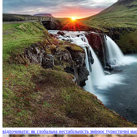
відпочивати: як глобальна нестабільність змінює туристичні м