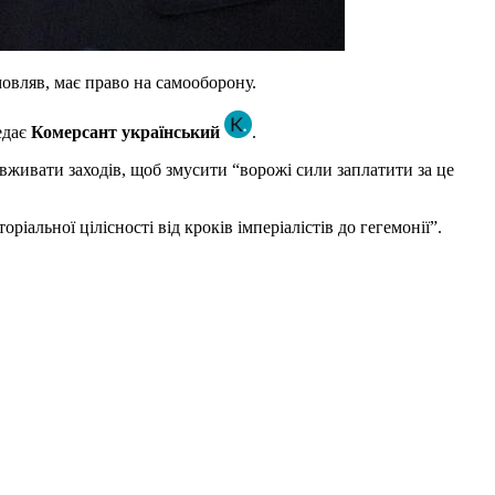
мовляв, має право на самооборону.
едає
Комерсант український
.
 вживати заходів, щоб змусити “ворожі сили заплатити за це
іальної цілісності від кроків імперіалістів до гегемонії”.