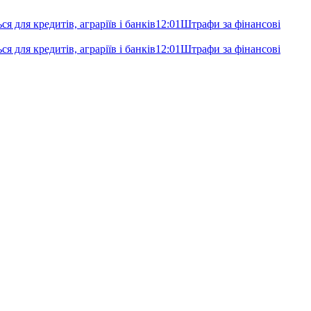
я для кредитів, аграріїв і банків
12:01
Штрафи за фінансові
я для кредитів, аграріїв і банків
12:01
Штрафи за фінансові