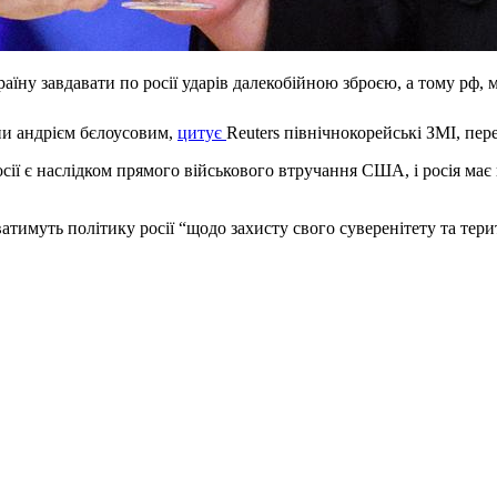
аїну завдавати по росії ударів далекобійною зброєю, а тому рф, 
они андрієм бєлоусовим,
цитує
Reuters північнокорейські ЗМІ, пер
росії є наслідком прямого військового втручання США, і росія має
имуть політику росії “щодо захисту свого суверенітету та територ