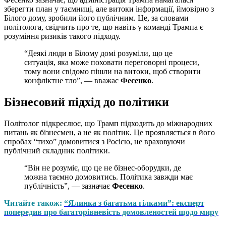
зберегти план у таємниці, але витоки інформації, ймовірно з
Білого дому, зробили його публічним. Це, за словами
політолога, свідчить про те, що навіть у команді Трампа є
розуміння ризиків такого підходу.
“Деякі люди в Білому домі розуміли, що це
ситуація, яка може поховати переговорні процеси,
тому вони свідомо пішли на витоки, щоб створити
конфліктне тло”, — вважає
Фесенко
.
Бізнесовий підхід до політики
Політолог підкреслює, що Трамп підходить до міжнародних
питань як бізнесмен, а не як політик. Це проявляється в його
спробах “тихо” домовитися з Росією, не враховуючи
публічний складник політики.
“Він не розуміє, що це не бізнес-оборудки, де
можна таємно домовитись. Політика завжди має
публічність”, — зазначає
Фесенко
.
Читайте також:
“Ялинка з багатьма гілками”: експерт
попередив про багаторівневість домовленостей щодо миру