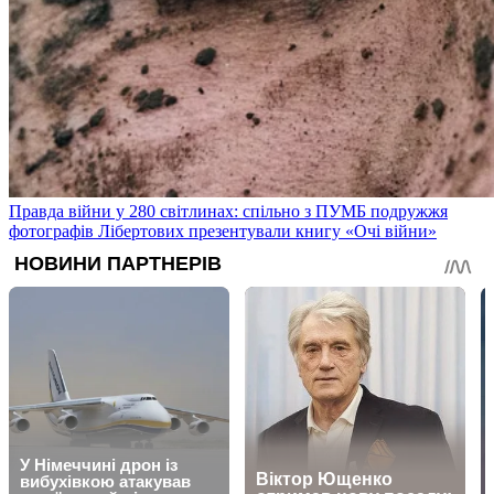
Правда війни у 280 світлинах: спільно з ПУМБ подружжя
фотографів Лібертових презентували книгу «Очі війни»