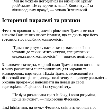
“Ми не можемо погодитися на визнання Криму
російським. Це суперечить нашій Конституції та
міжнародному праву”, — заявив
Зеленський
.
Історичні паралелі та ризики
Фесенко проводить паралелі з рішенням Трампа визнати
анексію Голанських висот Ізраїлем, що свідчить про його
готовність до подібних компромісів.
“Трамп не розуміє, наскільки це важливо. І він
готовий до таких, м’яко кажучи, специфічних і
неадекватних компромісів”, — вважає політолог.
За словами експерта, мирний план Трампа щодо визнання
Криму російським є неприйнятним для України та її
міжнародних партнерів. Підхід Трампа, заснований на
бізнесовій логіці, не враховує політичну та правову реальність.
Україна продовжує наполягати на повазі до своєї
територіальної цілісності та суверенітету.
“Це була ризикована гра з їх боку, і вони розуміли,
що це вибухне”, — підкреслив
Фесенко
.
Такі ініціативи, на думку Фесенка, свідчать не лише про