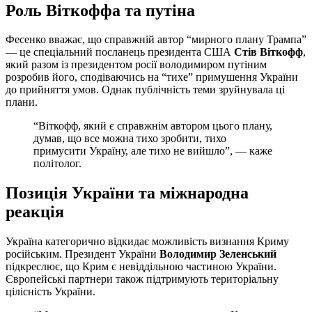
Роль Віткоффа та путіна
Фесенко вважає, що справжній автор “мирного плану Трампа”
— це спеціальний посланець президента США
Стів Віткофф
,
який разом із президентом росії володимиром путіним
розробив його, сподіваючись на “тихе” примушення України
до прийняття умов. Однак публічність теми зруйнувала ці
плани.
“Віткофф, який є справжнім автором цього плану,
думав, що все можна тихо зробити, тихо
примусити Україну, але тихо не вийшло”, — каже
політолог.
Позиція України та міжнародна
реакція
Україна категорично відкидає можливість визнання Криму
російським. Президент України
Володимир Зеленський
підкреслює, що Крим є невіддільною частиною України.
Європейські партнери також підтримують територіальну
цілісність України.