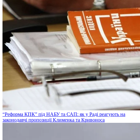
“Реформа КПК” під НАБУ та САП: як у Раді реагують на
законодавчі пропозиції Клименка та Кривоноса