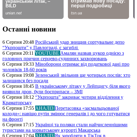
Останні новини
6 Серпня 20:48
Російський удар знищив сортувальне депо
“Укрпошти” у Павлограді, є загиблі
6 Серпня 20:11
YOUTUBE
Амалян назвав цукор однією з
головних причин серцево-судинних захворювань
6 Серпня 19:33
Міноборони отримає від податкової дані про
чоловіків 18-60 років
6 Серпня 19:08
Зеленський звільнив ще чотирьох послів: хто
залишився без посади
6 Серпня 18:45
В українському літаку у Лейпцигу, біля якого
виявили дрон, були боєприпаси – ЗМІ
6 Серпня 18:12
“Укрпошта” закриває чотири відділення у
Краматорську
6 Серпня 17:55
АНАЛІЗ
Перетасовка «засмальцьованої
колоди»: навіщо путін змінює генералів і до чого готуватися
на фронті
6 Серпня 17:15
Українці та поляки стали найчисленнішими
туристами на хорватському курорті Макарська
6 Серпня 17:04
АНАЛІЗ
Як заробляти в ТікТок в