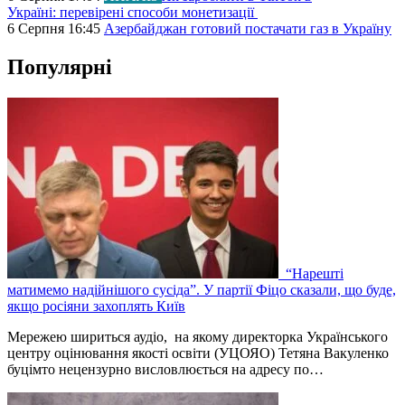
Україні: перевірені способи монетизації
6 Серпня 16:45
Азербайджан готовий постачати газ в Україну
Популярні
“Нарешті
матимемо надійнішого сусіда”. У партії Фіцо сказали, що буде,
якщо росіяни захоплять Київ
Мережею шириться аудіо, на якому директорка Українського
центру оцінювання якості освіти (УЦОЯО) Тетяна Вакуленко
буцімто нецензурно висловлюється на адресу по…