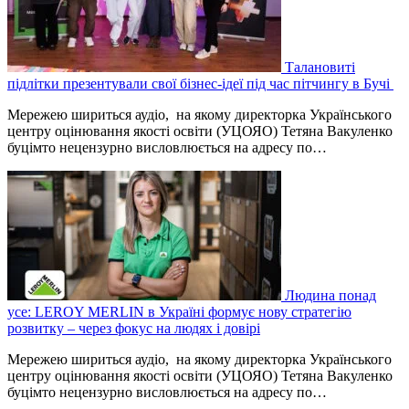
Талановиті
підлітки презентували свої бізнес-ідеї під час пітчингу в Бучі
Мережею шириться аудіо, на якому директорка Українського
центру оцінювання якості освіти (УЦОЯО) Тетяна Вакуленко
буцімто нецензурно висловлюється на адресу по…
Людина понад
усе: LEROY MERLIN в Україні формує нову стратегію
розвитку – через фокус на людях і довірі
Мережею шириться аудіо, на якому директорка Українського
центру оцінювання якості освіти (УЦОЯО) Тетяна Вакуленко
буцімто нецензурно висловлюється на адресу по…