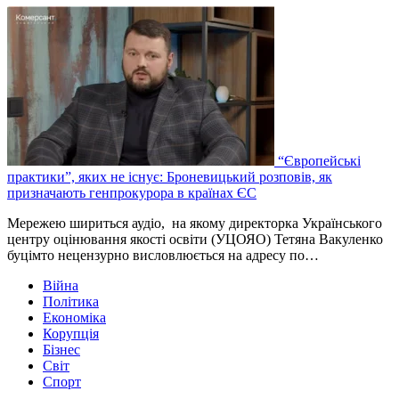
“Європейські
практики”, яких не існує: Броневицький розповів, як
призначають генпрокурора в країнах ЄС
Мережею шириться аудіо, на якому директорка Українського
центру оцінювання якості освіти (УЦОЯО) Тетяна Вакуленко
буцімто нецензурно висловлюється на адресу по…
Війна
Політика
Економіка
Корупція
Бізнес
Світ
Спорт