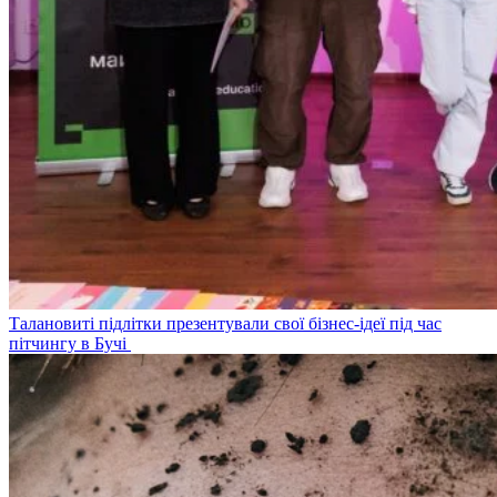
Талановиті підлітки презентували свої бізнес-ідеї під час
пітчингу в Бучі