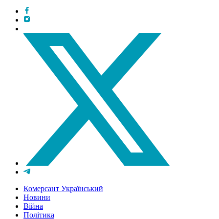
Комерсант Український
Новини
Війна
Політика