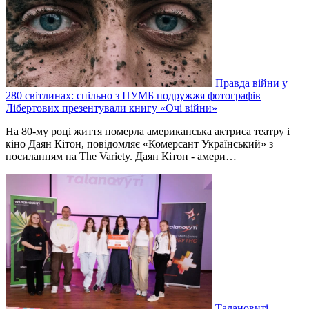
Правда війни у
280 світлинах: спільно з ПУМБ подружжя фотографів
Лібертових презентували книгу «Очі війни»
На 80-му році життя померла американська актриса театру і
кіно Даян Кітон, повідомляє «Комерсант Український» з
посиланням на The Variety. Даян Кітон - амери…
Талановиті