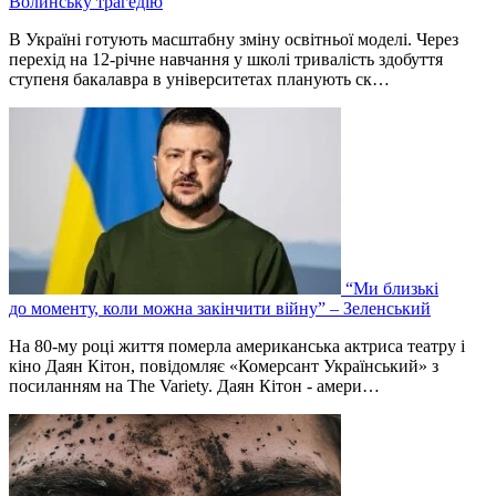
Волинську трагедію
В Україні готують масштабну зміну освітньої моделі. Через
перехід на 12-річне навчання у школі тривалість здобуття
ступеня бакалавра в університетах планують ск…
“Ми близькі
до моменту, коли можна закінчити війну” – Зеленський
На 80-му році життя померла американська актриса театру і
кіно Даян Кітон, повідомляє «Комерсант Український» з
посиланням на The Variety. Даян Кітон - амери…