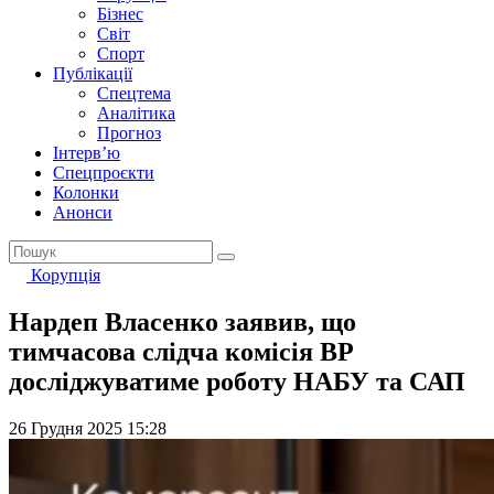
Бізнес
Світ
Спорт
Публікації
Спецтема
Аналітика
Прогноз
Інтерв’ю
Спецпроєкти
Колонки
Анонси
Корупція
Нардеп Власенко заявив, що
тимчасова слідча комісія ВР
досліджуватиме роботу НАБУ та САП
26 Грудня 2025 15:28