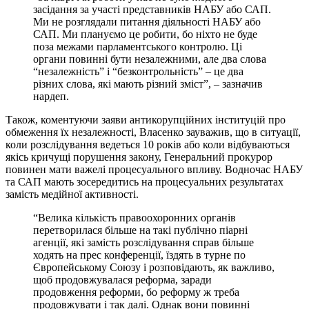
засідання за участі представників НАБУ або САП.
Ми не розглядали питання діяльності НАБУ або
САП. Ми плануємо це робити, бо ніхто не буде
поза межами парламентського контролю. Ці
органи повинні бути незалежними, але два слова
“незалежність” і “безконтрольність” – це два
різних слова, які мають різний зміст”, – зазначив
нардеп.
Також, коментуючи заяви антикорупційних інституцій про
обмеження їх незалежності, Власенко зауважив, що в ситуації,
коли розслідування ведеться 10 років або коли відбуваються
якісь кричущі порушення закону, Генеральний прокурор
повинен мати важелі процесуального впливу. Водночас НАБУ
та САП мають зосередитись на процесуальних результатах
замість медійної активності.
“Велика кількість правоохоронних органів
перетворилася більше на такі публічно піарні
агенції, які замість розслідування справ більше
ходять на прес конференції, їздять в турне по
Європейському Союзу і розповідають, як важливо,
щоб продовжувалася реформа, заради
продовження реформи, бо реформу ж треба
продовжувати і так далі. Однак вони повинні