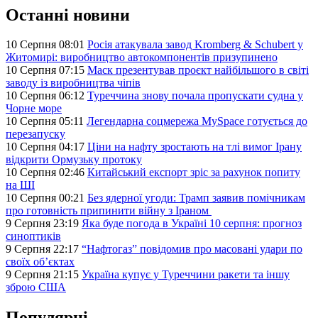
Останні новини
10 Серпня 08:01
Росія атакувала завод Kromberg & Schubert у
Житомирі: виробництво автокомпонентів призупинено
10 Серпня 07:15
Маск презентував проєкт найбільшого в світі
заводу із виробництва чіпів
10 Серпня 06:12
Туреччина знову почала пропускати судна у
Чорне море
10 Серпня 05:11
Легендарна соцмережа MySpace готується до
перезапуску
10 Серпня 04:17
Ціни на нафту зростають на тлі вимог Ірану
відкрити Ормузьку протоку
10 Серпня 02:46
Китайський експорт зріс за рахунок попиту
на ШІ
10 Серпня 00:21
Без ядерної угоди: Трамп заявив помічникам
про готовність припинити війну з Іраном
9 Серпня 23:19
Яка буде погода в Україні 10 серпня: прогноз
синоптиків
9 Серпня 22:17
“Нафтогаз” повідомив про масовані удари по
своїх об’єктах
9 Серпня 21:15
Україна купує у Туреччини ракети та іншу
зброю США
Популярні