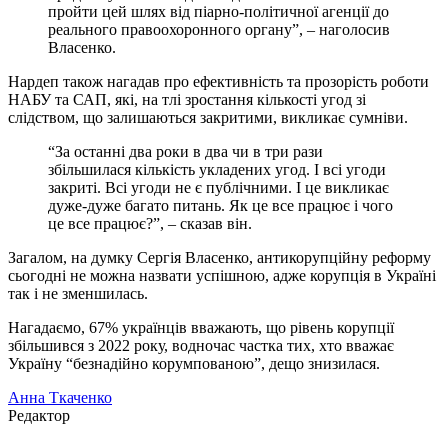
пройти цей шлях від піарно-політичної агенції до
реального правоохоронного органу”, – наголосив
Власенко.
Нардеп також нагадав про ефективність та прозорість роботи
НАБУ та САП, які, на тлі зростання кількості угод зі
слідством, що залишаються закритими, викликає сумніви.
“За останні два роки в два чи в три рази
збільшилася кількість укладених угод. І всі угоди
закриті. Всі угоди не є публічними. І це викликає
дуже-дуже багато питань. Як це все працює і чого
це все працює?”, – сказав він.
Загалом, на думку Сергія Власенко, антикорупційну реформу
сьогодні не можна назвати успішною, адже корупція в Україні
так і не зменшилась.
Нагадаємо, 67% українців вважають, що рівень корупції
збільшився з 2022 року, водночас частка тих, хто вважає
Україну “безнадійно корумпованою”, дещо знизилася.
Анна Ткаченко
Редактор