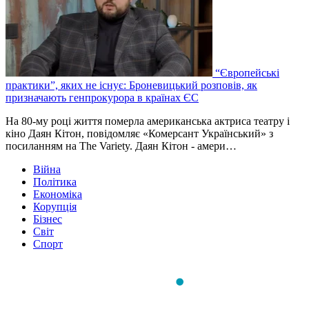
“Європейські
практики”, яких не існує: Броневицький розповів, як
призначають генпрокурора в країнах ЄС
На 80-му році життя померла американська актриса театру і
кіно Даян Кітон, повідомляє «Комерсант Український» з
посиланням на The Variety. Даян Кітон - амери…
Війна
Політика
Економіка
Корупція
Бізнес
Світ
Спорт