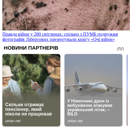
Правда війни у 280 світлинах: спільно з ПУМБ подружжя
фотографів Лібертових презентували книгу «Очі війни»