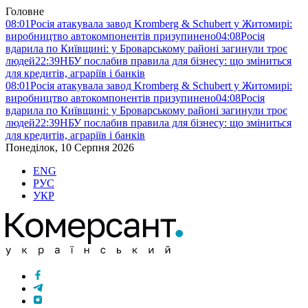
Головне
08:01
Росія атакувала завод Kromberg & Schubert у Житомирі:
виробництво автокомпонентів призупинено
04:08
Росія
вдарила по Київщині: у Броварському районі загинули троє
людей
22:39
НБУ послабив правила для бізнесу: що зміниться
для кредитів, аграріїв і банків
08:01
Росія атакувала завод Kromberg & Schubert у Житомирі:
виробництво автокомпонентів призупинено
04:08
Росія
вдарила по Київщині: у Броварському районі загинули троє
людей
22:39
НБУ послабив правила для бізнесу: що зміниться
для кредитів, аграріїв і банків
Понеділок, 10 Серпня 2026
ENG
РУС
УКР