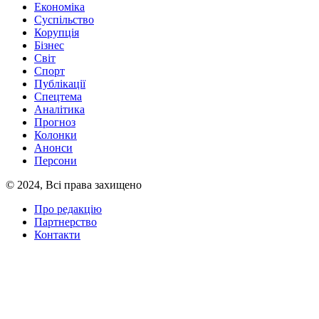
Економіка
Суспільство
Корупція
Бізнес
Світ
Спорт
Публікації
Спецтема
Аналітика
Прогноз
Колонки
Анонси
Персони
© 2024, Всі права захищено
Про редакцію
Партнерство
Контакти