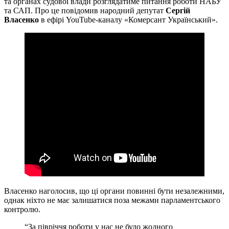
та органах судової влади розглядатиме питання роботи НАБУ
та САП. Про це повідомив народний депутат
Сергій
Власенко
в ефірі YouTube-каналу «Комерсант Український».
Власенко наголосив, що ці органи повинні бути незалежними,
однак ніхто не має залишатися поза межами парламентського
контролю.
“За півріччя роботи у нас не було жодного