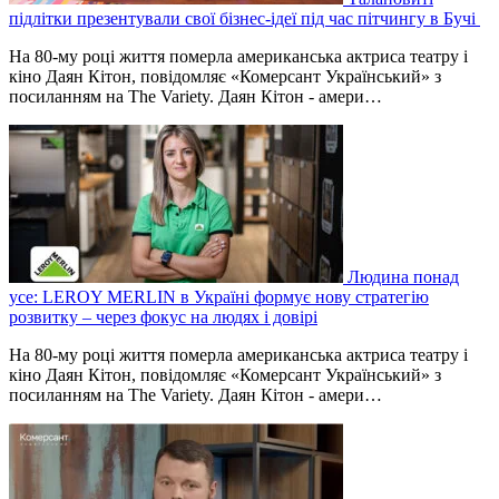
підлітки презентували свої бізнес-ідеї під час пітчингу в Бучі
На 80-му році життя померла американська актриса театру і
кіно Даян Кітон, повідомляє «Комерсант Український» з
посиланням на The Variety. Даян Кітон - амери…
Людина понад
усе: LEROY MERLIN в Україні формує нову стратегію
розвитку – через фокус на людях і довірі
На 80-му році життя померла американська актриса театру і
кіно Даян Кітон, повідомляє «Комерсант Український» з
посиланням на The Variety. Даян Кітон - амери…