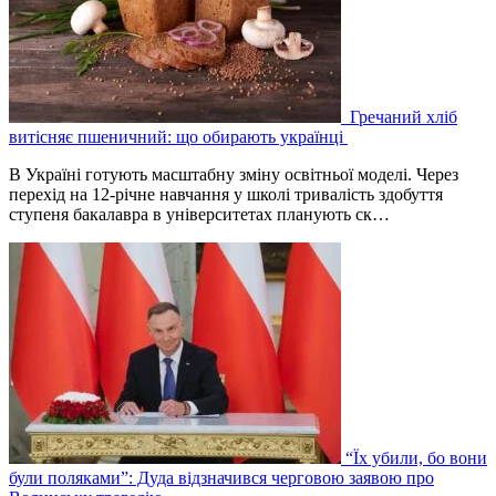
Гречаний хліб
витісняє пшеничний: що обирають українці
В Україні готують масштабну зміну освітньої моделі. Через
перехід на 12-річне навчання у школі тривалість здобуття
ступеня бакалавра в університетах планують ск…
“Їх убили, бо вони
були поляками”: Дуда відзначився черговою заявою про