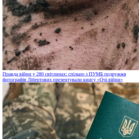
Правда війни у 280 світлинах: спільно з ПУМБ подружжя
фотографів Лібертових презентували книгу «Очі війни»