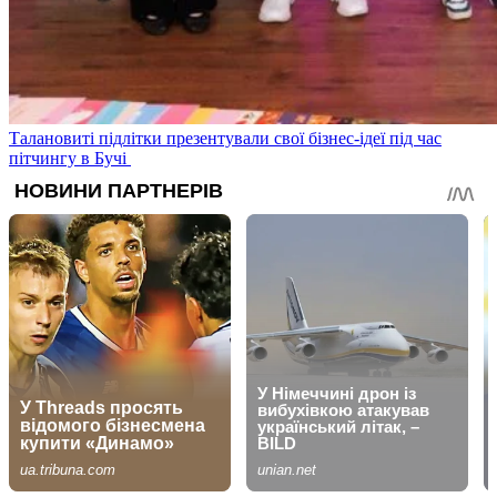
Талановиті підлітки презентували свої бізнес-ідеї під час
пітчингу в Бучі