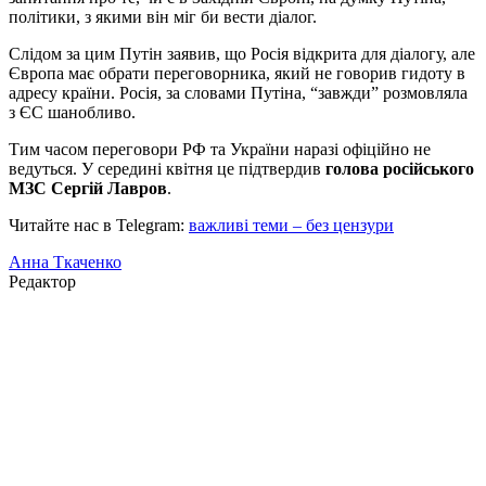
політики, з якими він міг би вести діалог.
Слідом за цим Путін заявив, що Росія відкрита для діалогу, але
Європа має обрати переговорника, який не говорив гидоту в
адресу країни. Росія, за словами Путіна, “завжди” розмовляла
з ЄС шанобливо.
Тим часом переговори РФ та України наразі офіційно не
ведуться. У середині квітня це підтвердив
голова російського
МЗС Сергій Лавров
.
Читайте нас в Telegram:
важливі теми – без цензури
Анна Ткаченко
Редактор