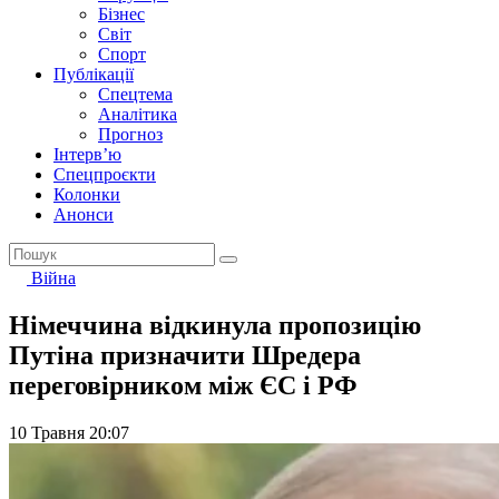
Бізнес
Світ
Спорт
Публікації
Спецтема
Аналітика
Прогноз
Інтерв’ю
Спецпроєкти
Колонки
Анонси
Війна
Німеччина відкинула пропозицію
Путіна призначити Шредера
переговірником між ЄС і РФ
10 Травня 20:07