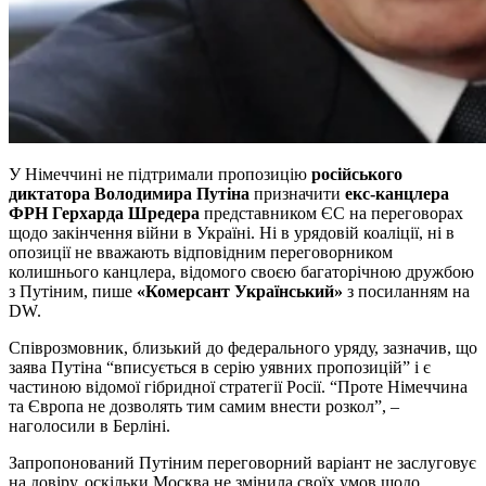
У Німеччині не підтримали пропозицію
російського
диктатора Володимира Путіна
призначити
екс-канцлера
ФРН Герхарда Шредера
представником ЄС на переговорах
щодо закінчення війни в Україні. Ні в урядовій коаліції, ні в
опозиції не вважають відповідним переговорником
колишнього канцлера, відомого своєю багаторічною дружбою
з Путіним, пише
«Комерсант Український»
з посиланням на
DW.
Співрозмовник, близький до федерального уряду, зазначив, що
заява Путіна “вписується в серію уявних пропозицій” і є
частиною відомої гібридної стратегії Росії. “Проте Німеччина
та Європа не дозволять тим самим внести розкол”, –
наголосили в Берліні.
Запропонований Путіним переговорний варіант не заслуговує
на довіру, оскільки Москва не змінила своїх умов щодо