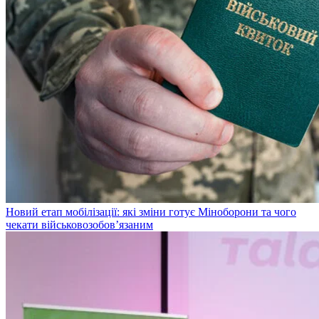
Новий етап мобілізації: які зміни готує Міноборони та чого
чекати військовозобов’язаним