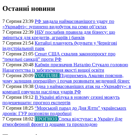
Останні новини
7 Серпня 23:39
РФ завдала наймасованішого удару по
«Укрнафті»: зупинено видобуток на семи об’єктах
7 Серпня 22:39
НБУ послабив правила для бізнесу: що
зміниться для кредитів, аграріїв і банків
7 Серпня 21:54
Китайці планують будувати у Чернігові
індустріальний парк
7 Серпня 21:05
Сенат США схвалив законопроєкт про
“пекельні санкції” проти РФ
7 Серпня 20:48
Кабмін призначив Наталію Стукало головою
Нацагентства із забезпечення якості вищої освіти
7 Серпня 20:09
YOUTUBE
Підприємець Амалян пояснив,
чому залишив операційну і почав розвивати медичний бізнес
7 Серпня 19:38
Одна з наймасованіших атак на «Укрнафту»: в
компанії озвучили наслідки ударів РФ
7 Серпня 19:12
В Україні яблука в новому сезоні можуть
подешевшати: прогноз експертів
7 Серпня 18:25
“Морський парад до Дня Ялти” українських
дронів: ГУР розповіли подробиці
7 Серпня 18:02
ПРОГНОЗ
Спека відступає: в Україну йде
атмосферний фронт із дощами та прохолодою