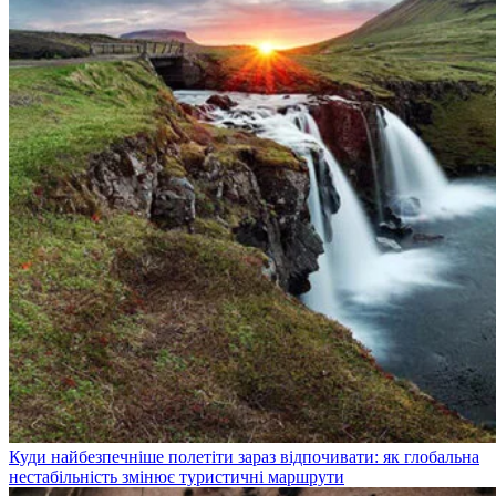
Куди найбезпечніше полетіти зараз відпочивати: як глобальна
нестабільність змінює туристичні маршрути