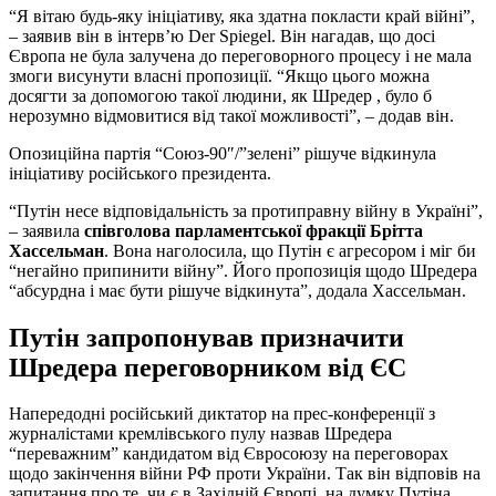
“Я вітаю будь-яку ініціативу, яка здатна покласти край війні”,
– заявив він в інтерв’ю Der Spiegel. Він нагадав, що досі
Європа не була залучена до переговорного процесу і не мала
змоги висунути власні пропозиції. “Якщо цього можна
досягти за допомогою такої людини, як Шредер , було б
нерозумно відмовитися від такої можливості”, – додав він.
Опозиційна партія “Союз-90″/”зелені” рішуче відкинула
ініціативу російського президента.
“Путін несе відповідальність за протиправну війну в Україні”,
– заявила
співголова парламентської фракції Брітта
Хассельман
. Вона наголосила, що Путін є агресором і міг би
“негайно припинити війну”. Його пропозиція щодо Шредера
“абсурдна і має бути рішуче відкинута”, додала Хассельман.
Путін запропонував призначити
Шредера переговорником від ЄС
Напередодні російський диктатор на прес-конференції з
журналістами кремлівського пулу назвав Шредера
“переважним” кандидатом від Євросоюзу на переговорах
щодо закінчення війни РФ проти України. Так він відповів на
запитання про те, чи є в Західній Європі, на думку Путіна,