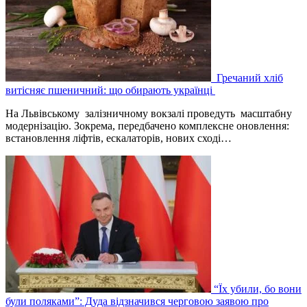
Гречаний хліб
витісняє пшеничний: що обирають українці
На Львівському залізничному вокзалі проведуть масштабну
модернізацію. Зокрема, передбачено комплексне оновлення:
встановлення ліфтів, ескалаторів, нових сході…
“Їх убили, бо вони
були поляками”: Дуда відзначився черговою заявою про