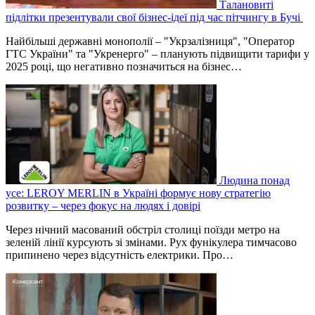
Талановиті
підлітки презентували свої бізнес-ідеї під час пітчингу в Бучі
Найбільші державні монополії – "Укрзалізниця", "Оператор
ГТС України" та "Укренерго" – планують підвищити тарифи у
2025 році, що негативно позначиться на бізнес…
Людина понад
усе: LEROY MERLIN в Україні формує нову стратегію
розвитку – через фокус на людях і довірі
Через нічний масований обстріл столиці поїзди метро на
зеленій лінії курсують зі змінами. Рух фунікулера тимчасово
припинено через відсутність електрики. Про…