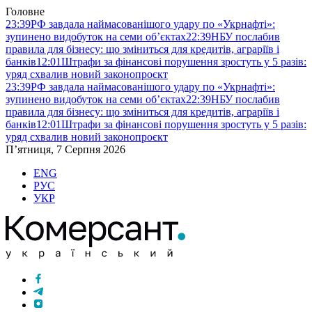
Головне
23:39
РФ завдала наймасованішого удару по «Укрнафті»:
зупинено видобуток на семи об’єктах
22:39
НБУ послабив
правила для бізнесу: що зміниться для кредитів, аграріїв і
банків
12:01
Штрафи за фінансові порушення зростуть у 5 разів:
уряд схвалив новий законопроєкт
23:39
РФ завдала наймасованішого удару по «Укрнафті»:
зупинено видобуток на семи об’єктах
22:39
НБУ послабив
правила для бізнесу: що зміниться для кредитів, аграріїв і
банків
12:01
Штрафи за фінансові порушення зростуть у 5 разів:
уряд схвалив новий законопроєкт
П’ятниця, 7 Серпня 2026
ENG
РУС
УКР