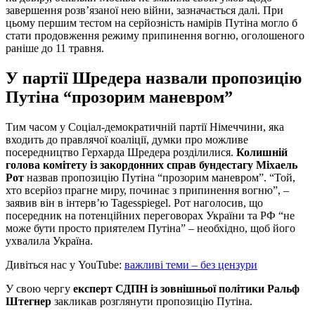
завершення розв’язаної нею війни, зазначається далі. При
цьому першим тестом на серйозність намірів Путіна могло б
стати продовження режиму припинення вогню, оголошеного
раніше до 11 травня.
У партії Шредера назвали пропозицію
Путіна “прозорим маневром”
Тим часом у Соціал-демократичній партії Німеччини, яка
входить до правлячої коаліції, думки про можливе
посередництво Герхарда Шредера розділилися.
Колишній
голова комітету із закордонних справ бундестагу Міхаель
Рот
назвав пропозицію Путіна “прозорим маневром”. “Той,
хто всерйоз прагне миру, починає з припинення вогню”, –
заявив він в інтерв’ю Tagesspiegel. Рот наголосив, що
посередник на потенційних переговорах України та РФ “не
може бути просто приятелем Путіна” – необхідно, щоб його
ухвалила Україна.
Дивіться нас у YouTube:
важливі теми – без цензури
У свою чергу
експерт СДПН із зовнішньої політики Ральф
Штегнер
закликав розглянути пропозицію Путіна.