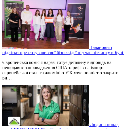
Талановиті
підлітки презентували свої бізнес-ідеї під час пітчингу в Бучі
Європейська комісія наразі готує детальну відповідь на
нещодавнє запровадження США тарифів на імпорт
європейської сталі та алюмінію. ЄК хоче повністю закрити
ри…
Людина понад