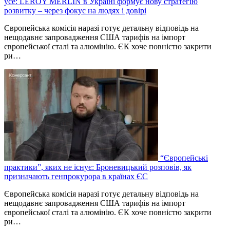
усе: LEROY MERLIN в Україні формує нову стратегію
розвитку – через фокус на людях і довірі
Європейська комісія наразі готує детальну відповідь на
нещодавнє запровадження США тарифів на імпорт
європейської сталі та алюмінію. ЄК хоче повністю закрити
ри…
“Європейські
практики”, яких не існує: Броневицький розповів, як
призначають генпрокурора в країнах ЄС
Європейська комісія наразі готує детальну відповідь на
нещодавнє запровадження США тарифів на імпорт
європейської сталі та алюмінію. ЄК хоче повністю закрити
ри…