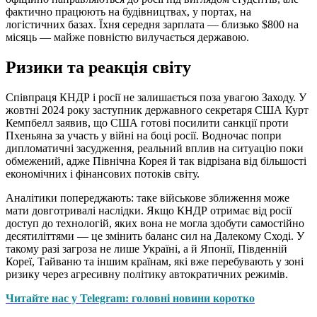
фактично працюють на будівництвах, у портах, на
логістичних базах. Їхня середня зарплата — близько $800 на
місяць — майже повністю вилучається державою.
Ризики та реакція світу
Співпраця КНДР і росії не залишається поза увагою Заходу. У
жовтні 2024 року заступник державного секретаря США Курт
Кемпбелл заявив, що США готові посилити санкції проти
Пхеньяна за участь у війні на боці росії. Водночас попри
дипломатичні засудження, реальний вплив на ситуацію поки
обмежений, адже Північна Корея й так відрізана від більшості
економічних і фінансових потоків світу.
Аналітики попереджають: таке військове зближення може
мати довготривалі наслідки. Якщо КНДР отримає від росії
доступ до технологій, яких вона не могла здобути самостійно
десятиліттями — це змінить баланс сил на Далекому Сході. У
такому разі загроза не лише Україні, а й Японії, Південній
Кореї, Тайваню та іншим країнам, які вже перебувають у зоні
ризику через агресивну політику автократичних режимів.
Читайте нас у Telegram: головні новини коротко