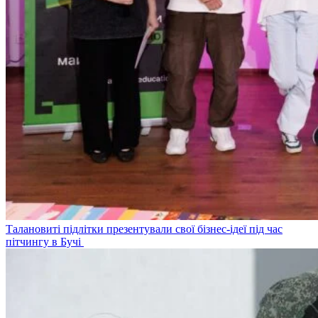
Талановиті підлітки презентували свої бізнес-ідеї під час
пітчингу в Бучі