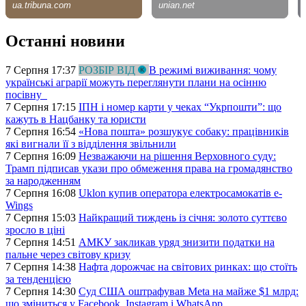
Останні новини
7 Серпня 17:37
РОЗБІР ВІД
В режимі виживання: чому
українські аграрії можуть переглянути плани на осінню
посівну
7 Серпня 17:15
ІПН і номер карти у чеках “Укрпошти”: що
кажуть в Нацбанку та юристи
7 Серпня 16:54
«Нова пошта» розшукує собаку: працівників
які вигнали її з відділення звільнили
7 Серпня 16:09
Незважаючи на рішення Верховного суду:
Трамп підписав укази про обмеження права на громадянство
за народженням
7 Серпня 16:08
Uklon купив оператора електросамокатів e-
Wings
7 Серпня 15:03
Найкращий тиждень із січня: золото суттєво
зросло в ціні
7 Серпня 14:51
АМКУ закликав уряд знизити податки на
пальне через світову кризу
7 Серпня 14:38
Нафта дорожчає на світових ринках: що стоїть
за тенденцією
7 Серпня 14:30
Суд США оштрафував Meta на майже $1 млрд:
що зміниться у Facebook, Instagram і WhatsApp