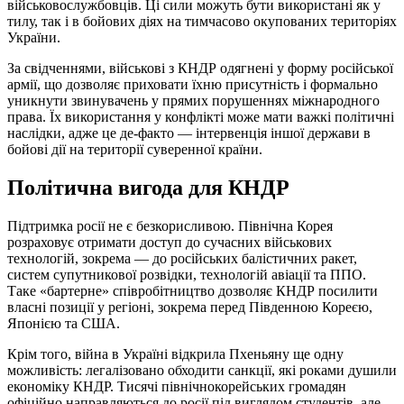
військовослужбовців. Ці сили можуть бути використані як у
тилу, так і в бойових діях на тимчасово окупованих територіях
України.
За свідченнями, військові з КНДР одягнені у форму російської
армії, що дозволяє приховати їхню присутність і формально
уникнути звинувачень у прямих порушеннях міжнародного
права. Їх використання у конфлікті може мати важкі політичні
наслідки, адже це де-факто — інтервенція іншої держави в
бойові дії на території суверенної країни.
Політична вигода для КНДР
Підтримка росії не є безкорисливою. Північна Корея
розраховує отримати доступ до сучасних військових
технологій, зокрема — до російських балістичних ракет,
систем супутникової розвідки, технологій авіації та ППО.
Таке «бартерне» співробітництво дозволяє КНДР посилити
власні позиції у регіоні, зокрема перед Південною Кореєю,
Японією та США.
Крім того, війна в Україні відкрила Пхеньяну ще одну
можливість: легалізовано обходити санкції, які роками душили
економіку КНДР. Тисячі північнокорейських громадян
офіційно направляються до росії під виглядом студентів, але