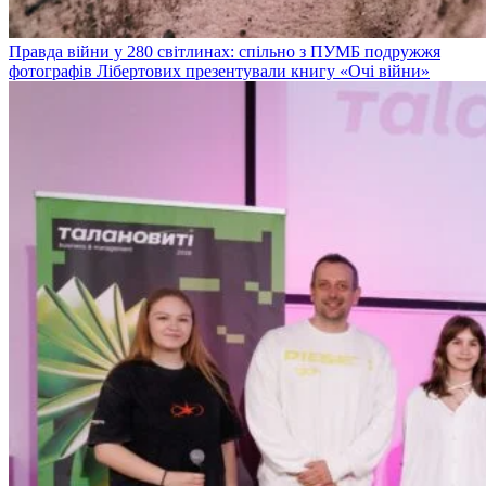
Правда війни у 280 світлинах: спільно з ПУМБ подружжя
фотографів Лібертових презентували книгу «Очі війни»