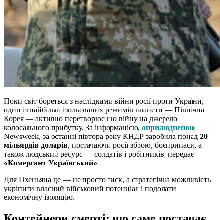
Поки світ бореться з наслідками війни росії проти України,
один із найбільш ізольованих режимів планети — Північна
Корея — активно перетворює цю війну на джерело
колосального прибутку. За інформацією,
оприлюдненою
Newsweek, за останні півтора року КНДР заробила понад
20
мільярдів доларів
, постачаючи росії зброю, боєприпаси, а
також людський ресурс — солдатів і робітників, передає
«Комерсант Український»
.
Для Пхеньяна це — не просто зиск, а стратегічна можливість
укріпити власний військовий потенціал і подолати
економічну ізоляцію.
Контейнери смерті: що саме постачає