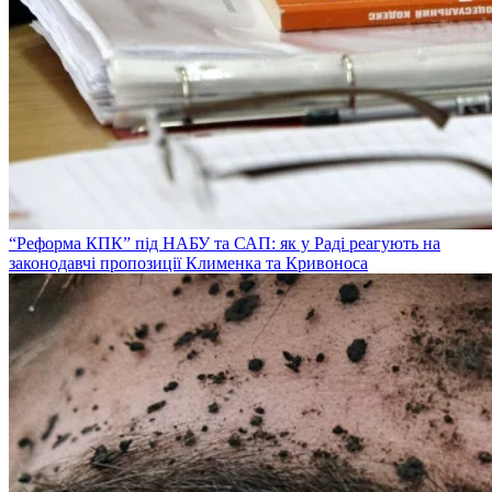
“Реформа КПК” під НАБУ та САП: як у Раді реагують на
законодавчі пропозиції Клименка та Кривоноса