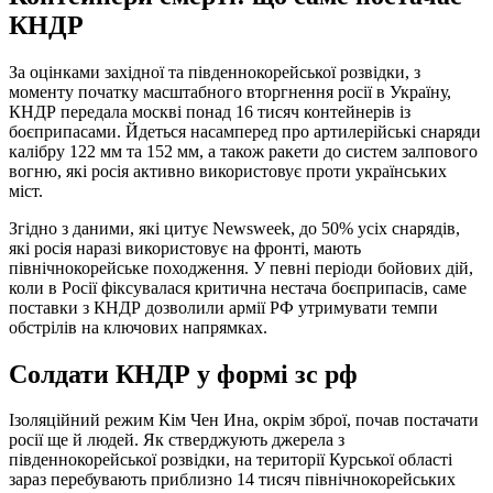
КНДР
За оцінками західної та південнокорейської розвідки, з
моменту початку масштабного вторгнення росії в Україну,
КНДР передала москві понад 16 тисяч контейнерів із
боєприпасами. Йдеться насамперед про артилерійські снаряди
калібру 122 мм та 152 мм, а також ракети до систем залпового
вогню, які росія активно використовує проти українських
міст.
Згідно з даними, які цитує Newsweek, до 50% усіх снарядів,
які росія наразі використовує на фронті, мають
північнокорейське походження. У певні періоди бойових дій,
коли в Росії фіксувалася критична нестача боєприпасів, саме
поставки з КНДР дозволили армії РФ утримувати темпи
обстрілів на ключових напрямках.
Солдати КНДР у формі зс рф
Ізоляційний режим Кім Чен Ина, окрім зброї, почав постачати
росії ще й людей. Як стверджують джерела з
південнокорейської розвідки, на території Курської області
зараз перебувають приблизно 14 тисяч північнокорейських