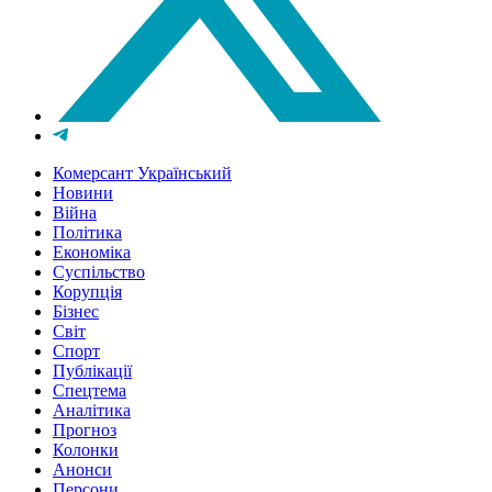
Комерсант Український
Новини
Війна
Політика
Економіка
Суспільство
Корупція
Бізнес
Світ
Спорт
Публікації
Спецтема
Аналітика
Прогноз
Колонки
Анонси
Персони