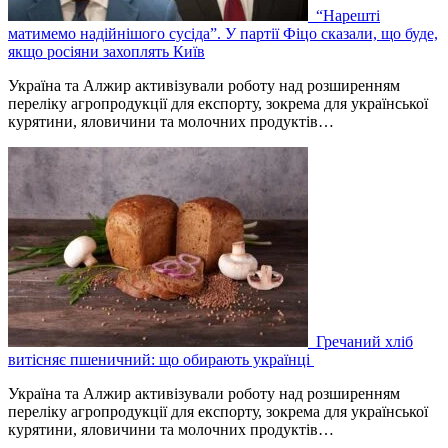
“Нарешті
матимемо надійнішого сусіда”. У партії Фіцо сказали, що буде,
якщо росіяни захоплять Київ
Україна та Алжир активізували роботу над розширенням
переліку агропродукції для експорту, зокрема для української
курятини, яловичини та молочних продуктів…
Гречаний хліб
витісняє пшеничний: що обирають українці
Україна та Алжир активізували роботу над розширенням
переліку агропродукції для експорту, зокрема для української
курятини, яловичини та молочних продуктів…