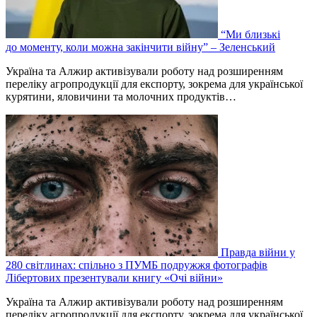
“Ми близькі
до моменту, коли можна закінчити війну” – Зеленський
Україна та Алжир активізували роботу над розширенням
переліку агропродукції для експорту, зокрема для української
курятини, яловичини та молочних продуктів…
Правда війни у
280 світлинах: спільно з ПУМБ подружжя фотографів
Лібертових презентували книгу «Очі війни»
Україна та Алжир активізували роботу над розширенням
переліку агропродукції для експорту, зокрема для української