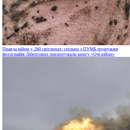
Правда війни у 280 світлинах: спільно з ПУМБ подружжя
фотографів Лібертових презентували книгу «Очі війни»