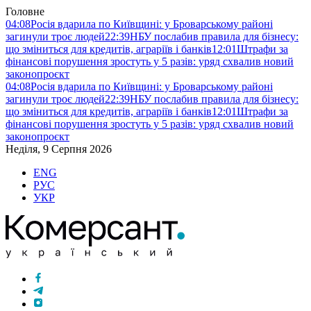
Головне
04:08
Росія вдарила по Київщині: у Броварському районі
загинули троє людей
22:39
НБУ послабив правила для бізнесу:
що зміниться для кредитів, аграріїв і банків
12:01
Штрафи за
фінансові порушення зростуть у 5 разів: уряд схвалив новий
законопроєкт
04:08
Росія вдарила по Київщині: у Броварському районі
загинули троє людей
22:39
НБУ послабив правила для бізнесу:
що зміниться для кредитів, аграріїв і банків
12:01
Штрафи за
фінансові порушення зростуть у 5 разів: уряд схвалив новий
законопроєкт
Неділя, 9 Серпня 2026
ENG
РУС
УКР