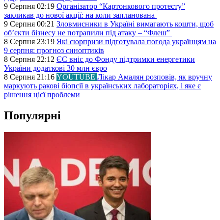
9 Серпня 02:19
Організатор “Картонкового протесту”
закликав до нової акції: на коли запланована
9 Серпня 00:21
Зловмисники в Україні вимагають кошти, щоб
об’єкти бізнесу не потрапили під атаку – “Флеш”
8 Серпня 23:19
Які сюрпризи підготувала погода українцям на
9 серпня: прогноз синоптиків
8 Серпня 22:12
ЄС вніс до Фонду підтримки енергетики
України додаткові 30 млн євро
8 Серпня 21:16
YOUTUBE
Лікар Амалян розповів, як вручну
маркують ракові біопсії в українських лабораторіях, і яке є
рішення цієї проблеми
Популярні