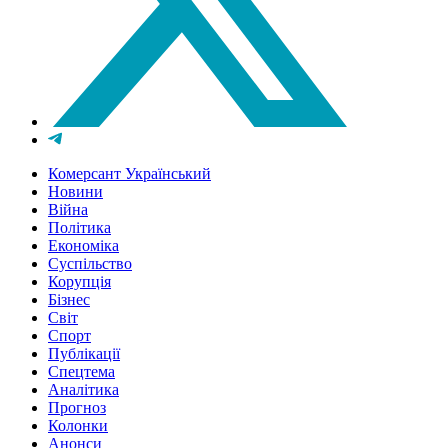
Комерсант Український
Новини
Війна
Політика
Економіка
Суспільство
Корупція
Бізнес
Світ
Спорт
Публікації
Спецтема
Аналітика
Прогноз
Колонки
Анонси