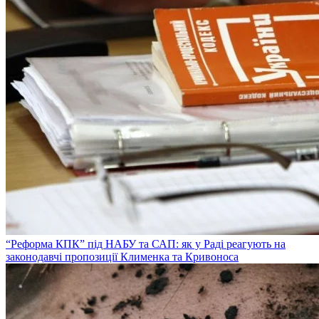
“Реформа КПК” під НАБУ та САП: як у Раді реагують на
законодавчі пропозиції Клименка та Кривоноса