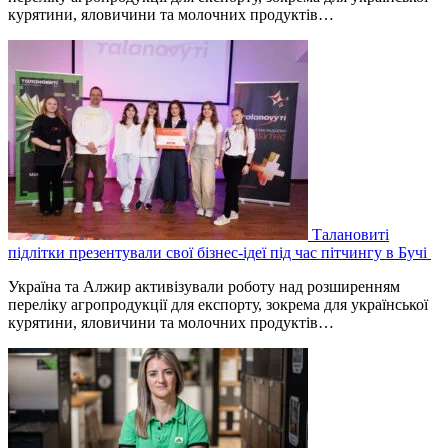
курятини, яловичини та молочних продуктів…
Талановиті
підлітки презентували свої бізнес-ідеї під час пітчингу в Бучі
Україна та Алжир активізували роботу над розширенням
переліку агропродукції для експорту, зокрема для української
курятини, яловичини та молочних продуктів…