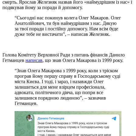
смерть. Ярослав Железняк назвав його «наймудрішим із нас» і
подякував йому за поради й допомогу.
“Сьогодні нас покинув колега Олег Макаров. Олег
Анатолійович, ти був наймудрішим з нас. Дякую
за твої поради і постійну допомогу. Нам всім буде
дуже тебе не вистачати”, – написав Железняк.
Голова Комітету Верховної Ради з питань фінансів Данило
Гетманцев
написав
, що знав Олега Макарова із 1999 року.
“Знав Олега Макарова з 1999 року, коли з тріском
програв йому першу справу в Господарському суді
міста Києва. І тоді, і зараз, і назавжди Олег
залишиться для мене взірцем професіонала,
адвоката, політичного діяча, що попри все
залишився порядною людиною”, – зазначив
Гетманцев.