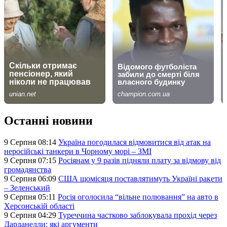
Останні новини
9 Серпня 08:14
Україна погодилася відмовитися від атак на
неросійські танкери в Чорному морі – ЗМІ
9 Серпня 07:15
Росіянам у 9 разів підняли плату за відмову від
громадянства
9 Серпня 06:09
США щомісяця поставлятимуть Україні ракети
– Зеленський
9 Серпня 05:11
Росія оголосила “вільне полювання” на авто в
Херсонській області
9 Серпня 04:29
Туреччина частково заблокувала прохід через
Дарданелли: які аргументи