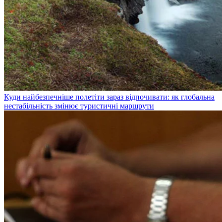
Куди найбезпечніше полетіти зараз відпочивати: як глобальна
нестабільність змінює туристичні маршрути