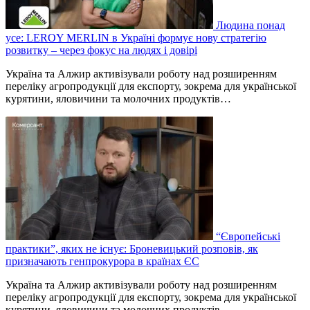
Людина понад
усе: LEROY MERLIN в Україні формує нову стратегію
розвитку – через фокус на людях і довірі
Україна та Алжир активізували роботу над розширенням
переліку агропродукції для експорту, зокрема для української
курятини, яловичини та молочних продуктів…
“Європейські
практики”, яких не існує: Броневицький розповів, як
призначають генпрокурора в країнах ЄС
Україна та Алжир активізували роботу над розширенням
переліку агропродукції для експорту, зокрема для української
курятини, яловичини та молочних продуктів…