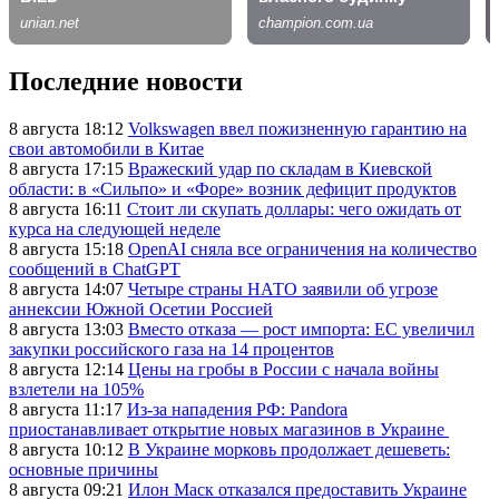
Последние новости
8 августа 18:12
Volkswagen ввел пожизненную гарантию на
свои автомобили в Китае
8 августа 17:15
Вражеский удар по складам в Киевской
области: в «Сильпо» и «Форе» возник дефицит продуктов
8 августа 16:11
Стоит ли скупать доллары: чего ожидать от
курса на следующей неделе
8 августа 15:18
OpenAI сняла все ограничения на количество
сообщений в ChatGPT
8 августа 14:07
Четыре страны НАТО заявили об угрозе
аннексии Южной Осетии Россией
8 августа 13:03
Вместо отказа — рост импорта: ЕС увеличил
закупки российского газа на 14 процентов
8 августа 12:14
Цены на гробы в России с начала войны
взлетели на 105%
8 августа 11:17
Из-за нападения РФ: Pandora
приостанавливает открытие новых магазинов в Украине
8 августа 10:12
В Украине морковь продолжает дешеветь:
основные причины
8 августа 09:21
Илон Маск отказался предоставить Украине