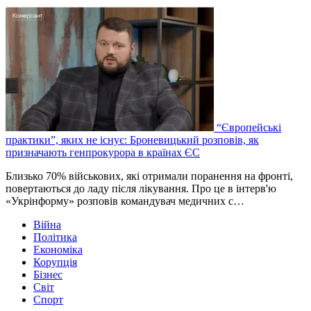
“Європейські
практики”, яких не існує: Броневицький розповів, як
призначають генпрокурора в країнах ЄС
Близько 70% військових, які отримали поранення на фронті,
повертаються до ладу після лікування. Про це в інтерв'ю
«Укрінформу» розповів командувач медичних с…
Війна
Політика
Економіка
Корупція
Бізнес
Світ
Спорт