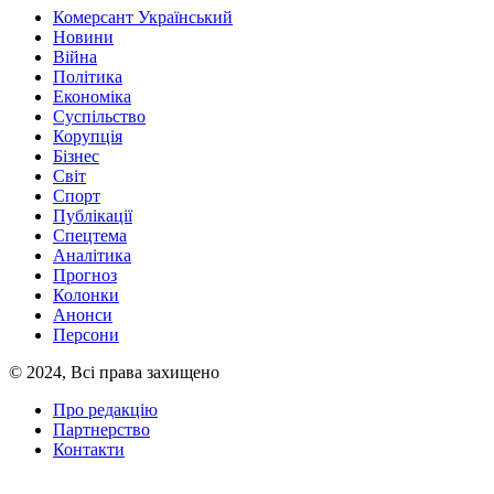
Комерсант Український
Новини
Війна
Політика
Економіка
Суспільство
Корупція
Бізнес
Світ
Спорт
Публікації
Спецтема
Аналітика
Прогноз
Колонки
Анонси
Персони
© 2024, Всі права захищено
Про редакцію
Партнерство
Контакти