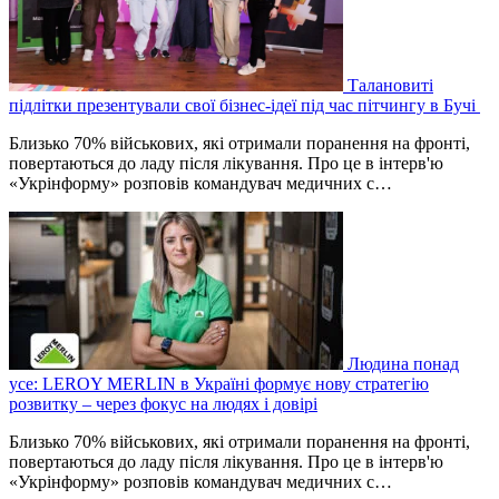
Талановиті
підлітки презентували свої бізнес-ідеї під час пітчингу в Бучі
Близько 70% військових, які отримали поранення на фронті,
повертаються до ладу після лікування. Про це в інтерв'ю
«Укрінформу» розповів командувач медичних с…
Людина понад
усе: LEROY MERLIN в Україні формує нову стратегію
розвитку – через фокус на людях і довірі
Близько 70% військових, які отримали поранення на фронті,
повертаються до ладу після лікування. Про це в інтерв'ю
«Укрінформу» розповів командувач медичних с…