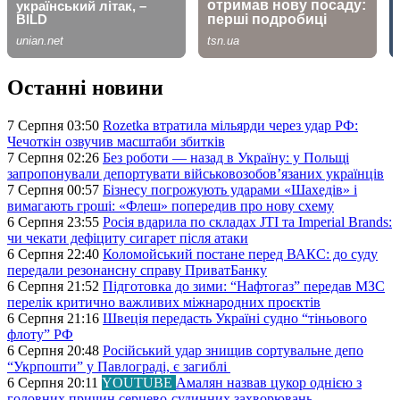
Останні новини
7 Серпня 03:50
Rozetka втратила мільярди через удар РФ:
Чечоткін озвучив масштаби збитків
7 Серпня 02:26
Без роботи — назад в Україну: у Польщі
запропонували депортувати військовозобов’язаних українців
7 Серпня 00:57
Бізнесу погрожують ударами «Шахедів» і
вимагають гроші: «Флеш» попередив про нову схему
6 Серпня 23:55
Росія вдарила по складах JTI та Imperial Brands:
чи чекати дефіциту сигарет після атаки
6 Серпня 22:40
Коломойський постане перед ВАКС: до суду
передали резонансну справу ПриватБанку
6 Серпня 21:52
Підготовка до зими: “Нафтогаз” передав МЗС
перелік критично важливих міжнародних проєктів
6 Серпня 21:16
Швеція передасть Україні судно “тіньового
флоту” РФ
6 Серпня 20:48
Російський удар знищив сортувальне депо
“Укрпошти” у Павлограді, є загиблі
6 Серпня 20:11
YOUTUBE
Амалян назвав цукор однією з
головних причин серцево-судинних захворювань