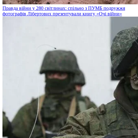
Правда війни у 280 світлинах: спільно з ПУМБ подружжя
фотографів Лібертових презентували книгу «Очі війни»