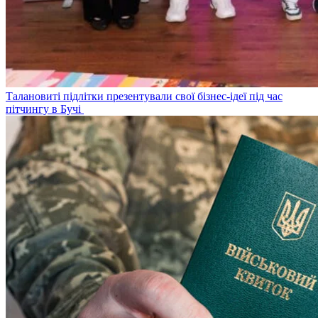
Талановиті підлітки презентували свої бізнес-ідеї під час
пітчингу в Бучі