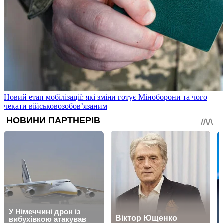
Новий етап мобілізації: які зміни готує Міноборони та чого
чекати військовозобов’язаним