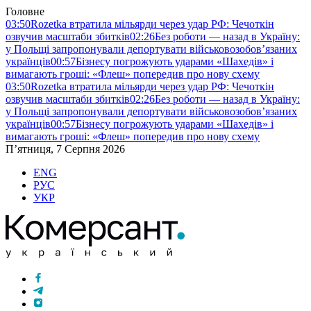
Головне
03:50
Rozetka втратила мільярди через удар РФ: Чечоткін
озвучив масштаби збитків
02:26
Без роботи — назад в Україну:
у Польщі запропонували депортувати військовозобов’язаних
українців
00:57
Бізнесу погрожують ударами «Шахедів» і
вимагають гроші: «Флеш» попередив про нову схему
03:50
Rozetka втратила мільярди через удар РФ: Чечоткін
озвучив масштаби збитків
02:26
Без роботи — назад в Україну:
у Польщі запропонували депортувати військовозобов’язаних
українців
00:57
Бізнесу погрожують ударами «Шахедів» і
вимагають гроші: «Флеш» попередив про нову схему
П’ятниця, 7 Серпня 2026
ENG
РУС
УКР