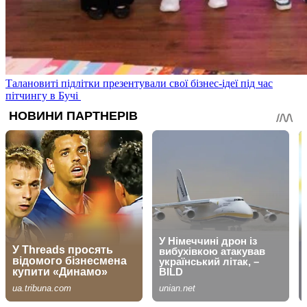
Талановиті підлітки презентували свої бізнес-ідеї під час
пітчингу в Бучі