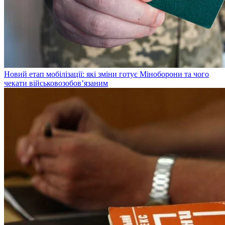
Новий етап мобілізації: які зміни готує Міноборони та чого
чекати військовозобов’язаним