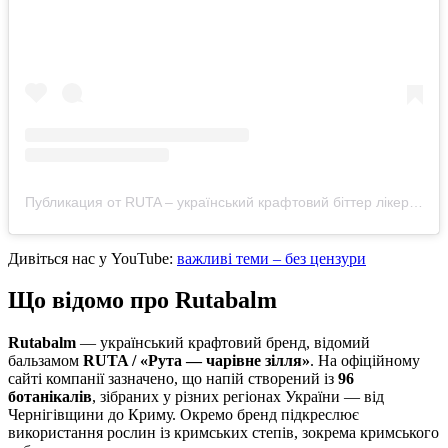
Публикация от RUTA – український крафтовий біттер лікер (@rutabalm)
Дивіться нас у YouTube:
важливі теми – без цензури
Що відомо про
Rutabalm
Rutabalm
— український крафтовий бренд, відомий
бальзамом
RUTA / «Рута — чарівне зілля»
. На офіційному
сайті компанії зазначено, що напій створений із
96
ботанікалів
, зібраних у різних регіонах України — від
Чернігівщини до Криму. Окремо бренд підкреслює
використання рослин із кримських степів, зокрема кримського