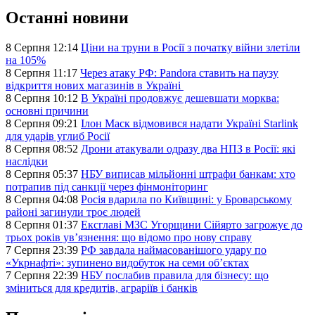
Останні новини
8 Серпня 12:14
Ціни на труни в Росії з початку війни злетіли
на 105%
8 Серпня 11:17
Через атаку РФ: Pandora ставить на паузу
відкриття нових магазинів в Україні
8 Серпня 10:12
В Україні продовжує дешевшати морква:
основні причини
8 Серпня 09:21
Ілон Маск відмовився надати Україні Starlink
для ударів углиб Росії
8 Серпня 08:52
Дрони атакували одразу два НПЗ в Росії: які
наслідки
8 Серпня 05:37
НБУ виписав мільйонні штрафи банкам: хто
потрапив під санкції через фінмоніторинг
8 Серпня 04:08
Росія вдарила по Київщині: у Броварському
районі загинули троє людей
8 Серпня 01:37
Ексглаві МЗС Угорщини Сійярто загрожує до
трьох років ув’язнення: що відомо про нову справу
7 Серпня 23:39
РФ завдала наймасованішого удару по
«Укрнафті»: зупинено видобуток на семи об’єктах
7 Серпня 22:39
НБУ послабив правила для бізнесу: що
зміниться для кредитів, аграріїв і банків