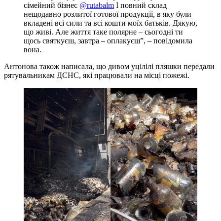
сімейний бізнес
@rutabalm
І повний склад
нещодавно розлитої готової продукції, в яку були
вкладені всі сили та всі кошти моїх батьків. Дякую,
що живі. Але життя таке полярне – сьогодні ти
щось святкуєш, завтра – оплакуєш”, – повідомила
вона.
Антонова також написала, що дивом уцілілі пляшки передали
рятувальникам ДСНС, які працювали на місці пожежі.