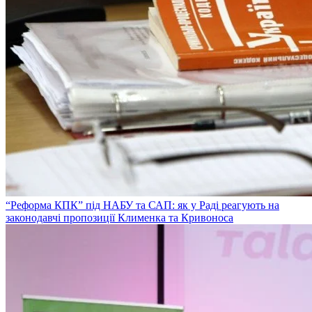
“Реформа КПК” під НАБУ та САП: як у Раді реагують на
законодавчі пропозиції Клименка та Кривоноса