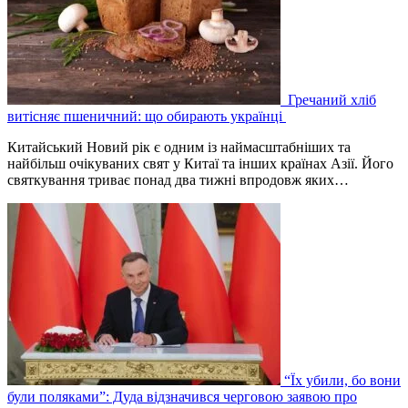
Гречаний хліб
витісняє пшеничний: що обирають українці
Китайський Новий рік є одним із наймасштабніших та
найбільш очікуваних свят у Китаї та інших країнах Азії. Його
святкування триває понад два тижні впродовж яких…
“Їх убили, бо вони
були поляками”: Дуда відзначився черговою заявою про