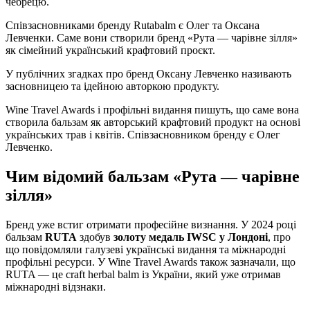
чебрецю.
Співзасновниками бренду Rutabalm є Олег та Оксана
Левченки. Саме вони створили бренд «Рута — чарівне зілля»
як сімейний український крафтовий проєкт.
У публічних згадках про бренд Оксану Левченко називають
засновницею та ідейною авторкою продукту.
Wine Travel Awards і профільні видання пишуть, що саме вона
створила бальзам як авторський крафтовий продукт на основі
українських трав і квітів. Співзасновником бренду є Олег
Левченко.
Чим відомий бальзам «Рута — чарівне
зілля»
Бренд уже встиг отримати професійне визнання. У 2024 році
бальзам
RUTA
здобув
золоту медаль IWSC у Лондоні
, про
що повідомляли галузеві українські видання та міжнародні
профільні ресурси. У Wine Travel Awards також зазначали, що
RUTA — це craft herbal balm із України, який уже отримав
міжнародні відзнаки.