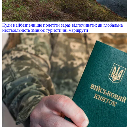
Куди найбезпечніше полетіти зараз відпочивати: як глобальна
нестабільність змінює туристичні маршрути