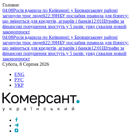
Головне
04:08
Росія вдарила по Київщині: у Броварському районі
загинули троє людей
22:39
НБУ послабив правила для бізнесу:
що зміниться для кредитів, аграріїв і банків
12:01
Штрафи за
фінансові порушення зростуть у 5 разів: уряд схвалив новий
законопроєкт
04:08
Росія вдарила по Київщині: у Броварському районі
загинули троє людей
22:39
НБУ послабив правила для бізнесу:
що зміниться для кредитів, аграріїв і банків
12:01
Штрафи за
фінансові порушення зростуть у 5 разів: уряд схвалив новий
законопроєкт
Субота, 8 Серпня 2026
ENG
РУС
УКР