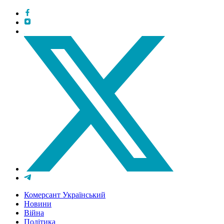
Комерсант Український
Новини
Війна
Політика