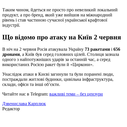
Таким чином, йдеться не просто про невеликий локальний
продукт, а про бренд, який уже вийшов на міжнародний
рівень і став частиною сучасної української крафтової
індустрії.
Що відомо про атаку на Київ 2 червня
В ніч на 2 червня Росія атакувала Україну
73 ракетами
і
656
дронами
, а Київ був серед головних цілей. Столиця зазнала
одного з найпотужніших ударів за останній час, а серед
використаних Росією ракет були й «Циркони».
Унаслідок атаки в Києві загинули та були поранені люди,
постраждали житлові будинки, цивільна інфраструктура,
склади, офіси та інші об’єкти.
Читайте нас в Telegram:
важливі теми – без цензури
Дзвенислава Карплюк
Редактор