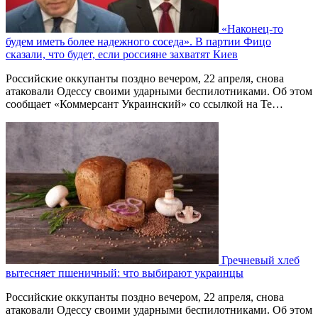
«Наконец-то
будем иметь более надежного соседа». В партии Фицо
сказали, что будет, если россияне захватят Киев
Российские оккупанты поздно вечером, 22 апреля, снова
атаковали Одессу своими ударными беспилотниками. Об этом
сообщает «Коммерсант Украинский» со ссылкой на Te…
Гречневый хлеб
вытесняет пшеничный: что выбирают украинцы
Российские оккупанты поздно вечером, 22 апреля, снова
атаковали Одессу своими ударными беспилотниками. Об этом