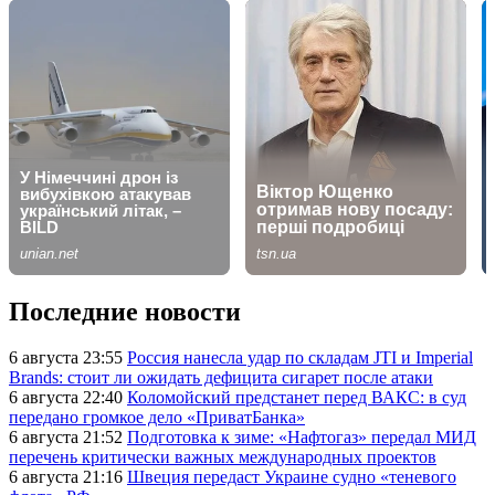
Последние новости
6 августа 23:55
Россия нанесла удар по складам JTI и Imperial
Brands: стоит ли ожидать дефицита сигарет после атаки
6 августа 22:40
Коломойский предстанет перед ВАКС: в суд
передано громкое дело «ПриватБанка»
6 августа 21:52
Подготовка к зиме: «Нафтогаз» передал МИД
перечень критически важных международных проектов
6 августа 21:16
Швеция передаст Украине судно «теневого