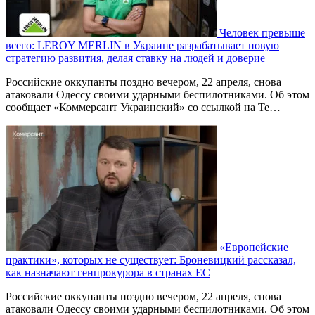
Человек превыше
всего: LEROY MERLIN в Украине разрабатывает новую
стратегию развития, делая ставку на людей и доверие
Российские оккупанты поздно вечером, 22 апреля, снова
атаковали Одессу своими ударными беспилотниками. Об этом
сообщает «Коммерсант Украинский» со ссылкой на Te…
«Европейские
практики», которых не существует: Броневицкий рассказал,
как назначают генпрокурора в странах ЕС
Российские оккупанты поздно вечером, 22 апреля, снова
атаковали Одессу своими ударными беспилотниками. Об этом