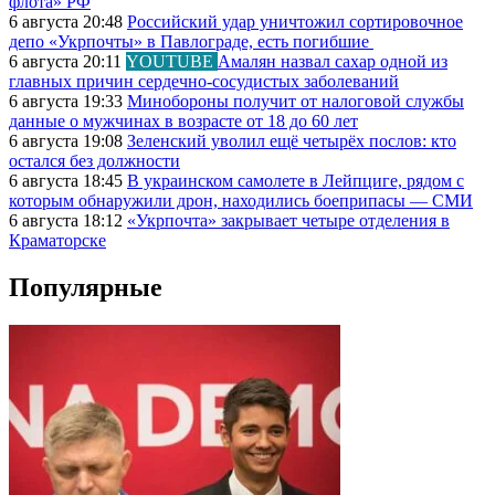
флота» РФ
6 августа 20:48
Российский удар уничтожил сортировочное
депо «Укрпочты» в Павлограде, есть погибшие
6 августа 20:11
YOUTUBE
Амалян назвал сахар одной из
главных причин сердечно-сосудистых заболеваний
6 августа 19:33
Минобороны получит от налоговой службы
данные о мужчинах в возрасте от 18 до 60 лет
6 августа 19:08
Зеленский уволил ещё четырёх послов: кто
остался без должности
6 августа 18:45
В украинском самолете в Лейпциге, рядом с
которым обнаружили дрон, находились боеприпасы — СМИ
6 августа 18:12
«Укрпочта» закрывает четыре отделения в
Краматорске
Популярные